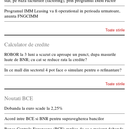
stat, pe baza facturilor (factoring), prin programul IMM Factor
Programul IMM Leasing va fi operational in perioada urmatoare,
anunta FNGCIMM
Toate stirile
Calculator de credite
ROBOR la 3 luni a scazut cu aproape un punct, dupa masurile
luate de BNR; cu cat se reduce rata la credite?
In ce mall din sectorul 4 pot face o simulare pentru o refinantare?
Toate stirile
Noutati BCE
Dobanda la euro scade la 2,25%
Acord intre BCE si BNR pentru supravegherea bancilor
Banca Centrala Europeana (BCE) explica de ce a majorat dobanda