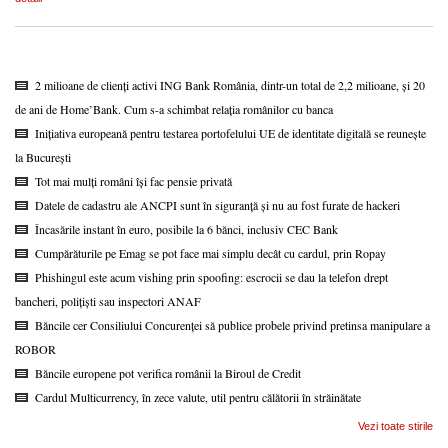
2 milioane de clienți activi ING Bank România, dintr-un total de 2,2 milioane, și 20
de ani de Home’Bank. Cum s-a schimbat relația românilor cu banca
Inițiativa europeană pentru testarea portofelului UE de identitate digitală se reunește
la București
Tot mai mulți români își fac pensie privată
Datele de cadastru ale ANCPI sunt în siguranță și nu au fost furate de hackeri
Încasările instant în euro, posibile la 6 bănci, inclusiv CEC Bank
Cumpărăturile pe Emag se pot face mai simplu decât cu cardul, prin Ropay
Phishingul este acum vishing prin spoofing: escrocii se dau la telefon drept
bancheri, polițiști sau inspectori ANAF
Băncile cer Consiliului Concurenței să publice probele privind pretinsa manipulare a
ROBOR
Băncile europene pot verifica românii la Biroul de Credit
Cardul Multicurrency, în zece valute, util pentru călătorii în străinătate
Vezi toate stirile