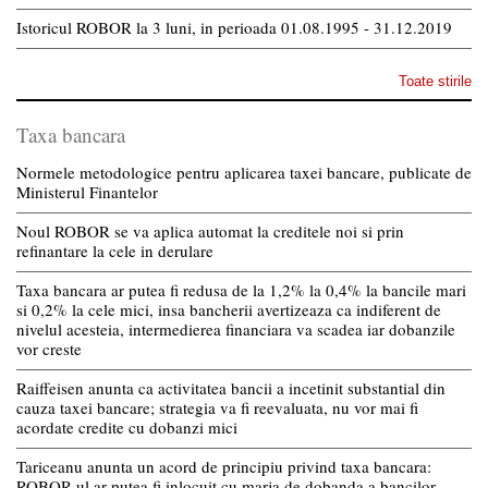
Istoricul ROBOR la 3 luni, in perioada 01.08.1995 - 31.12.2019
Toate stirile
Taxa bancara
Normele metodologice pentru aplicarea taxei bancare, publicate de
Ministerul Finantelor
Noul ROBOR se va aplica automat la creditele noi si prin
refinantare la cele in derulare
Taxa bancara ar putea fi redusa de la 1,2% la 0,4% la bancile mari
si 0,2% la cele mici, insa bancherii avertizeaza ca indiferent de
nivelul acesteia, intermedierea financiara va scadea iar dobanzile
vor creste
Raiffeisen anunta ca activitatea bancii a incetinit substantial din
cauza taxei bancare; strategia va fi reevaluata, nu vor mai fi
acordate credite cu dobanzi mici
Tariceanu anunta un acord de principiu privind taxa bancara:
ROBOR-ul ar putea fi inlocuit cu marja de dobanda a bancilor