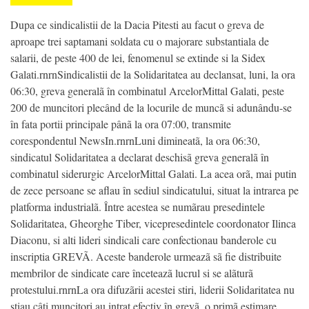
Dupa ce sindicalistii de la Dacia Pitesti au facut o greva de
aproape trei saptamani soldata cu o majorare substantiala de
salarii, de peste 400 de lei, fenomenul se extinde si la Sidex
Galati.rnrnSindicalistii de la Solidaritatea au declansat, luni, la ora
06:30, greva generalã în combinatul ArcelorMittal Galati, peste
200 de muncitori plecând de la locurile de muncã si adunându-se
în fata portii principale pânã la ora 07:00, transmite
corespondentul NewsIn.rnrnLuni dimineatã, la ora 06:30,
sindicatul Solidaritatea a declarat deschisã greva generalã în
combinatul siderurgic ArcelorMittal Galati. La acea orã, mai putin
de zece persoane se aflau în sediul sindicatului, situat la intrarea pe
platforma industrialã. Între acestea se numãrau presedintele
Solidaritatea, Gheorghe Tiber, vicepresedintele coordonator Ilinca
Diaconu, si alti lideri sindicali care confectionau banderole cu
inscriptia GREVÃ. Aceste banderole urmeazã sã fie distribuite
membrilor de sindicate care înceteazã lucrul si se alãturã
protestului.rnrnLa ora difuzãrii acestei stiri, liderii Solidaritatea nu
stiau câti muncitori au intrat efectiv în grevã, o primã estimare