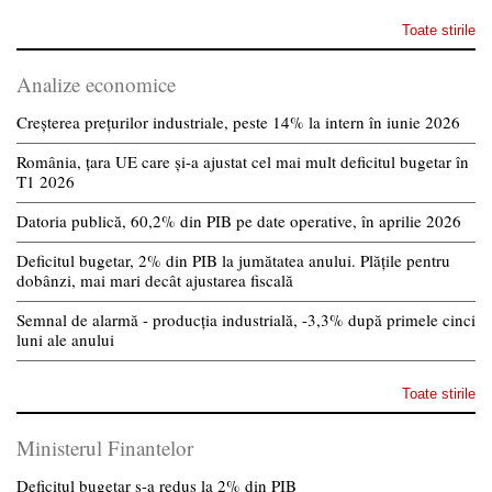
Toate stirile
Analize economice
Creșterea prețurilor industriale, peste 14% la intern în iunie 2026
România, țara UE care și-a ajustat cel mai mult deficitul bugetar în
T1 2026
Datoria publică, 60,2% din PIB pe date operative, în aprilie 2026
Deficitul bugetar, 2% din PIB la jumătatea anului. Plățile pentru
dobânzi, mai mari decât ajustarea fiscală
Semnal de alarmă - producția industrială, -3,3% după primele cinci
luni ale anului
Toate stirile
Ministerul Finantelor
Deficitul bugetar s-a redus la 2% din PIB