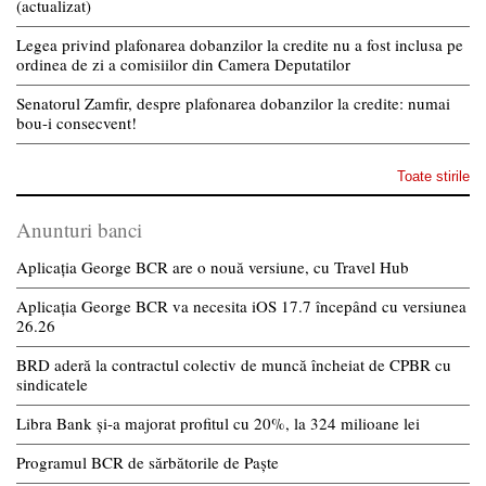
(actualizat)
Legea privind plafonarea dobanzilor la credite nu a fost inclusa pe
ordinea de zi a comisiilor din Camera Deputatilor
Senatorul Zamfir, despre plafonarea dobanzilor la credite: numai
bou-i consecvent!
Toate stirile
Anunturi banci
Aplicația George BCR are o nouă versiune, cu Travel Hub
Aplicația George BCR va necesita iOS 17.7 începând cu versiunea
26.26
BRD aderă la contractul colectiv de muncă încheiat de CPBR cu
sindicatele
Libra Bank și-a majorat profitul cu 20%, la 324 milioane lei
Programul BCR de sărbătorile de Paște