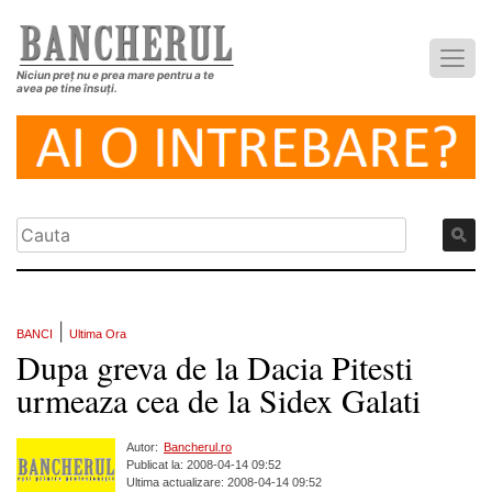
Niciun preț nu e prea mare pentru a te
avea pe tine însuți.
|
BANCI
Ultima Ora
Dupa greva de la Dacia Pitesti
urmeaza cea de la Sidex Galati
Autor:
Bancherul.ro
Publicat la: 2008-04-14 09:52
Ultima actualizare: 2008-04-14 09:52