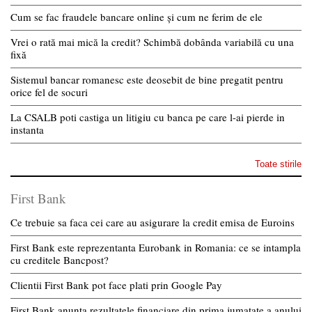
Cum se fac fraudele bancare online și cum ne ferim de ele
Vrei o rată mai mică la credit? Schimbă dobânda variabilă cu una
fixă
Sistemul bancar romanesc este deosebit de bine pregatit pentru
orice fel de socuri
La CSALB poti castiga un litigiu cu banca pe care l-ai pierde in
instanta
Toate stirile
First Bank
Ce trebuie sa faca cei care au asigurare la credit emisa de Euroins
First Bank este reprezentanta Eurobank in Romania: ce se intampla
cu creditele Bancpost?
Clientii First Bank pot face plati prin Google Pay
First Bank anunta rezultatele financiare din prima jumatate a anului