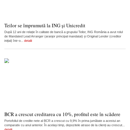
Teilor se împrumută la ING și Unicredit
După 12 ani de relație în calitate de bancă a grupului Teilor, ING România a avut rolul
de Mandated Lead Arranger (aranjor principal mandatat) și Original Lender (creditor
inițial) într-o...
detalii
BCR a crescut creditarea cu 10%, profitul este în scădere
Portofoliul de credite nete al BCR a crescut cu 9,9% în prima jumătate a acestui an
comparativ cu anul anterior. În același timp, depozitele atrase de la clienți au crescut...
detalii