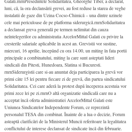
Galati.rnrnPresedintele Solidaritatea, Gheorghe Tiber, a declarat,
luni, cã, la ora declansãrii grevei, au fost reduse la starea de veghe
instalatii de gaze din Uzina Cocso-Chimicã – una dintre uzinele
cele mai periculoase de pe platforma siderurgicã.rnrnSolidaritatea
a declansat greva generalã pe termen nelimitat din cauza
neîntelegerilor cu administratia ArcelorMittal Galati cu privire la
cresterile salariale aplicabile în acest an. Grevistii vor sustine,
miercuri, 16 aprilie, începând cu ora 14.00, un miting în fata portii
principale a combinatului, miting la care sunt asteptati lideri
sindicali din Pitesti, Hunedoara, Slatina si Bucuresti.
rnrnSiderurgistii care si-au anuntat deja participarea la grevã vor
primi câte 15 lei pentru fiecare zi de grevã, din partea sindicatului
Solidaritatea. Cei care aderã la protest dupã începerea acestuia vor
primi zece lei pe zi.rnrnO altã organizatie sindicalã care nu a
acceptat încã oferta administratiei ArcelorMittal Galati este
Uniunea Sindicatelor Independente Forum, ce reprezintã
personalul TESA din combinat. Înainte de a lua o decizie, Forum
asteaptã clarificãri de la Ministerul Muncii referitoare la legalitatea
conflictului de interese declansat de sindicate încã din februarie.