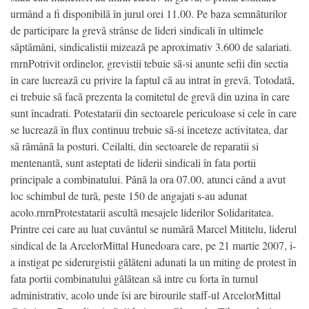
urmând a fi disponibilã în jurul orei 11.00. Pe baza semnãturilor
de participare la grevã strânse de lideri sindicali în ultimele
sãptãmâni, sindicalistii mizeazã pe aproximativ 3.600 de salariati.
rnrnPotrivit ordinelor, grevistii tebuie sã-si anunte sefii din sectia
în care lucreazã cu privire la faptul cã au intrat în grevã. Totodatã,
ei trebuie sã facã prezenta la comitetul de grevã din uzina în care
sunt încadrati. Potestatarii din sectoarele periculoase si cele în care
se lucreazã în flux continuu trebuie sã-si înceteze activitatea, dar
sã rãmânã la posturi. Ceilalti, din sectoarele de reparatii si
mentenantã, sunt asteptati de liderii sindicali în fata portii
principale a combinatului. Pânã la ora 07.00, atunci când a avut
loc schimbul de turã, peste 150 de angajati s-au adunat
acolo.rnrnProtestatarii ascultã mesajele liderilor Solidaritatea.
Printre cei care au luat cuvântul se numãrã Marcel Mititelu, liderul
sindical de la ArcelorMittal Hunedoara care, pe 21 martie 2007, i-
a instigat pe siderurgistii gãlãteni adunati la un miting de protest în
fata portii combinatului gãlãtean sã intre cu forta în turnul
administrativ, acolo unde îsi are birourile staff-ul ArcelorMittal