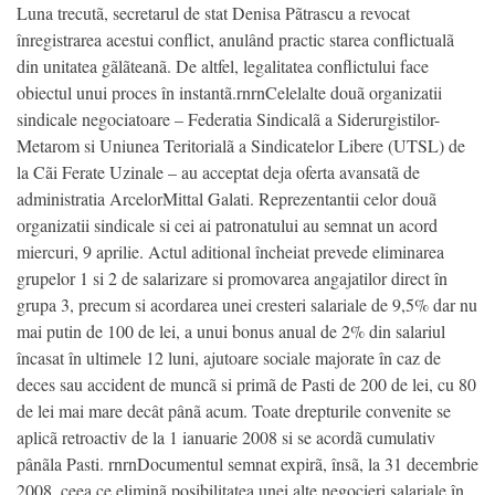
Luna trecutã, secretarul de stat Denisa Pãtrascu a revocat
înregistrarea acestui conflict, anulând practic starea conflictualã
din unitatea gãlãteanã. De altfel, legalitatea conflictului face
obiectul unui proces în instantã.rnrnCelelalte douã organizatii
sindicale negociatoare – Federatia Sindicalã a Siderurgistilor-
Metarom si Uniunea Teritorialã a Sindicatelor Libere (UTSL) de
la Cãi Ferate Uzinale – au acceptat deja oferta avansatã de
administratia ArcelorMittal Galati. Reprezentantii celor douã
organizatii sindicale si cei ai patronatului au semnat un acord
miercuri, 9 aprilie. Actul aditional încheiat prevede eliminarea
grupelor 1 si 2 de salarizare si promovarea angajatilor direct în
grupa 3, precum si acordarea unei cresteri salariale de 9,5% dar nu
mai putin de 100 de lei, a unui bonus anual de 2% din salariul
încasat în ultimele 12 luni, ajutoare sociale majorate în caz de
deces sau accident de muncã si primã de Pasti de 200 de lei, cu 80
de lei mai mare decât pânã acum. Toate drepturile convenite se
aplicã retroactiv de la 1 ianuarie 2008 si se acordã cumulativ
pânãla Pasti. rnrnDocumentul semnat expirã, însã, la 31 decembrie
2008, ceea ce eliminã posibilitatea unei alte negocieri salariale în