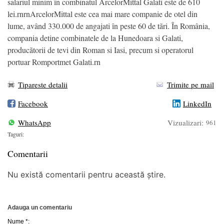
salariul minim în combinatul ArcelorMittal Galati este de 610
lei.rnrnArcelorMittal este cea mai mare companie de otel din
lume, având 330.000 de angajati în peste 60 de tãri. În România,
compania detine combinatele de la Hunedoara si Galati,
producãtorii de tevi din Roman si Iasi, precum si operatorul
portuar Romportmet Galati.rn
Tipareste detalii
Trimite pe mail
Facebook
LinkedIn
WhatsApp
Vizualizari:
961
Taguri:
Comentarii
Nu există comentarii pentru această știre.
Adauga un comentariu
Nume *: