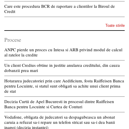
Care este procedura BCR de raportare a clientilor la Biroul de
Credit
Toate stirile
Procese
ANPC pierde un proces cu Intesa si ARB privind modul de calcul
al ratelor la credite
Un client Credius obtine in justitie anularea creditului, din cauza
dobanzii prea mari
Hotararea judecatoriei prin care Aedificium, fosta Raiffeisen Banca
pentru Locuinte, si statul sunt obligati sa achite unui client prima
de stat
Decizia Curtii de Apel Bucuresti in procesul dintre Raiffeisen
Banca pentru Locuinte si Curtea de Conturi
Vodafone, obligata de judecatori sa despagubeasca un abonat
caruia a refuzat sa-i repare un telefon stricat sau sa-i dea banii
inapoi (decizia instantei)