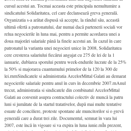
cursul acestui an. Tocmai aceasta este principala nemultumire a
sindicatului Solidaritatea, cel care declanseazã greva generalã.
Organizatia s-a arãtat dispusã sã accepte, la rândul sãu, aceastã
ultimã ofertã a patronatului, dar numai dacã partenerii sociali vor
relua negocierile în luna mai, pentru a permite acordarea unei a
doua majorãri salariale pânã la finele acestui an. În cazul în care
patronatul la varianta unei negocieri unice în 2008, Solidaritatea
cere cresterea salariului fiecãrui angajat cu 275 de lei de la 1
ianuarie, dublarea sporului pentru week-endurile lucrate de la 25%
la 50% si majorarea cuantumului primelor de la 120 la 300 de
lei.rnrnSindicatele si administratia ArcelorMittal Galati au demarat
negocierile salariale pentru anul în curs în decembrie 2007.rnAnul
trecut, administratia si sindicatele din combinatul ArcelorMittal
Galati au convenit asupra contractului colectiv de muncã la patru
luni si jumãtate de la startul tratativelor, dupã mai multe tentative
esuate de conciliere, proteste spontane ale muncitorilor si o grevã
generalã care a durat trei zile. Documentul, semnat în vara lui
2007, este încã în vigoare si va expira în luna iunie.rnÎn prezent,