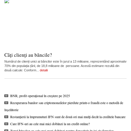
Câți clienți au băncile?
Numărul de clienți unici ai băncilor este în jurul a 13 milioane, reprezentând aproximativ
70% din populația țării, de 18,8 milioane de persoane. Acestă estimare rezultă din
două calcule: Conform...
detalii
BNR, profit operațional în creștere pe 2025
Recuperarea banilor sau criptomonedelor pierdute printr-o fraudă este o metodă de
înșelătorie
Restanțierii la împrumuturi IFN sunt de două ori mai mulți decât la creditele bancare
Care IFN-uri au cele mai mici dobânzi la un credit online?
Topul băncilor cu cele mai mari dobânzi pentru depozitele în lei ale firmelor