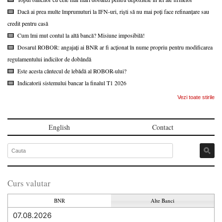
Dacă ai prea multe împrumuturi la IFN-uri, riști să nu mai poți face refinanțare sau
credit pentru casă
Cum îmi mut contul la altă bancă? Misiune imposibilă!
Dosarul ROBOR: angajați ai BNR ar fi acționat în nume propriu pentru modificarea
regulamentului indicilor de dobândă
Este acesta cântecul de lebădă al ROBOR-ului?
Indicatorii sistemului bancar la finalul T1 2026
Vezi toate stirile
English
Contact
Curs valutar
BNR
Alte Banci
07.08.2026