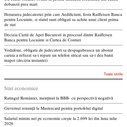
dobanzii prea mari
Hotararea judecatoriei prin care Aedificium, fosta Raiffeisen Banca
pentru Locuinte, si statul sunt obligati sa achite unui client prima
de stat
Decizia Curtii de Apel Bucuresti in procesul dintre Raiffeisen
Banca pentru Locuinte si Curtea de Conturi
Vodafone, obligata de judecatori sa despagubeasca un abonat
caruia a refuzat sa-i repare un telefon stricat sau sa-i dea banii
inapoi (decizia instantei)
Toate stirile
Stiri economice
Ratingul României, menținut la BBB- cu perspectivă negativă
Guvernul renunță la Mastercard pentru portofelul digital
Salariul minim net pe economie crește la 2.699 lei din luna iulie
2026