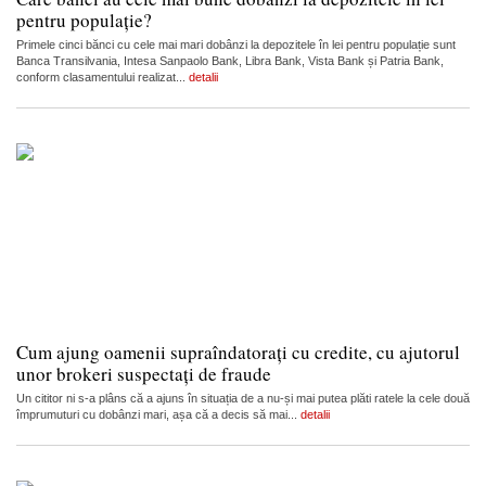
pentru populație?
Primele cinci bănci cu cele mai mari dobânzi la depozitele în lei pentru populație sunt
Banca Transilvania, Intesa Sanpaolo Bank, Libra Bank, Vista Bank și Patria Bank,
conform clasamentului realizat...
detalii
Cum ajung oamenii supraîndatorați cu credite, cu ajutorul
unor brokeri suspectați de fraude
Un cititor ni s-a plâns că a ajuns în situația de a nu-și mai putea plăti ratele la cele două
împrumuturi cu dobânzi mari, așa că a decis să mai...
detalii