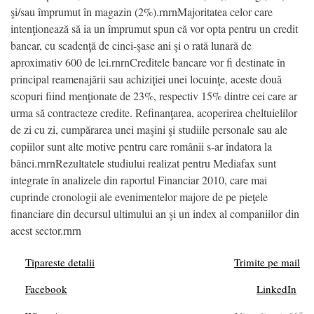
şi/sau împrumut în magazin (2%).rnrnMajoritatea celor care
intenţionează să ia un împrumut spun că vor opta pentru un credit
bancar, cu scadenţă de cinci-şase ani şi o rată lunară de
aproximativ 600 de lei.rnrnCreditele bancare vor fi destinate în
principal reamenajării sau achiziţiei unei locuinţe, aceste două
scopuri fiind menţionate de 23%, respectiv 15% dintre cei care ar
urma să contracteze credite. Refinanţarea, acoperirea cheltuielilor
de zi cu zi, cumpărarea unei maşini şi studiile personale sau ale
copiilor sunt alte motive pentru care românii s-ar îndatora la
bănci.rnrnRezultatele studiului realizat pentru Mediafax sunt
integrate în analizele din raportul Financiar 2010, care mai
cuprinde cronologii ale evenimentelor majore de pe pieţele
financiare din decursul ultimului an şi un index al companiilor din
acest sector.rnrn
Tipareste detalii
Trimite pe mail
Facebook
LinkedIn