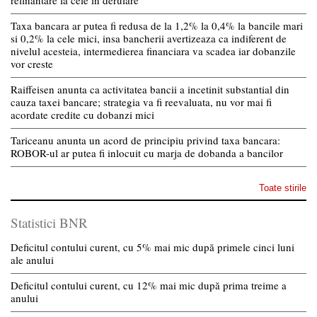
refinantare la cele in derulare
Taxa bancara ar putea fi redusa de la 1,2% la 0,4% la bancile mari
si 0,2% la cele mici, insa bancherii avertizeaza ca indiferent de
nivelul acesteia, intermedierea financiara va scadea iar dobanzile
vor creste
Raiffeisen anunta ca activitatea bancii a incetinit substantial din
cauza taxei bancare; strategia va fi reevaluata, nu vor mai fi
acordate credite cu dobanzi mici
Tariceanu anunta un acord de principiu privind taxa bancara:
ROBOR-ul ar putea fi inlocuit cu marja de dobanda a bancilor
Toate stirile
Statistici BNR
Deficitul contului curent, cu 5% mai mic după primele cinci luni
ale anului
Deficitul contului curent, cu 12% mai mic după prima treime a
anului