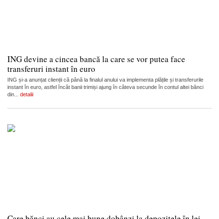
ING devine a cincea bancă la care se vor putea face
transferuri instant în euro
ING și-a anunțat clienții că până la finalul anului va implementa plățile și transferurile
instant în euro, astfel încât banii trimiși ajung în câteva secunde în contul altei bănci
din...
detalii
Care bănci au cele mai bune dobânzi la depozitele în lei