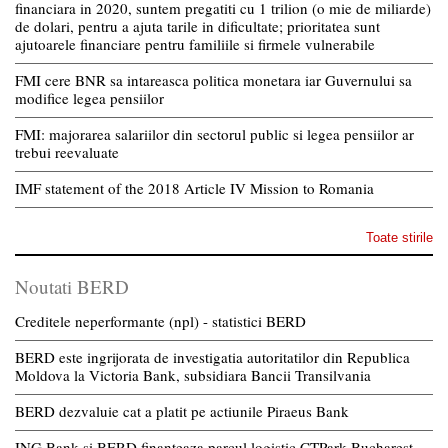
financiara in 2020, suntem pregatiti cu 1 trilion (o mie de miliarde)
de dolari, pentru a ajuta tarile in dificultate; prioritatea sunt
ajutoarele financiare pentru familiile si firmele vulnerabile
FMI cere BNR sa intareasca politica monetara iar Guvernului sa
modifice legea pensiilor
FMI: majorarea salariilor din sectorul public si legea pensiilor ar
trebui reevaluate
IMF statement of the 2018 Article IV Mission to Romania
Toate stirile
Noutati BERD
Creditele neperformante (npl) - statistici BERD
BERD este ingrijorata de investigatia autoritatilor din Republica
Moldova la Victoria Bank, subsidiara Bancii Transilvania
BERD dezvaluie cat a platit pe actiunile Piraeus Bank
ING Bank si BERD finanteaza parcul logistic CTPark Bucharest