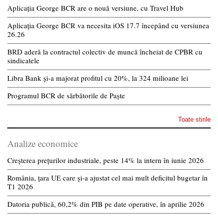
Aplicația George BCR are o nouă versiune, cu Travel Hub
Aplicația George BCR va necesita iOS 17.7 începând cu versiunea
26.26
BRD aderă la contractul colectiv de muncă încheiat de CPBR cu
sindicatele
Libra Bank și-a majorat profitul cu 20%, la 324 milioane lei
Programul BCR de sărbătorile de Paște
Toate stirile
Analize economice
Creșterea prețurilor industriale, peste 14% la intern în iunie 2026
România, țara UE care și-a ajustat cel mai mult deficitul bugetar în
T1 2026
Datoria publică, 60,2% din PIB pe date operative, în aprilie 2026