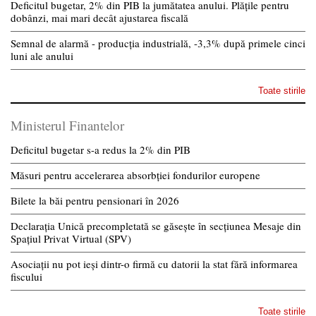
Deficitul bugetar, 2% din PIB la jumătatea anului. Plățile pentru
dobânzi, mai mari decât ajustarea fiscală
Semnal de alarmă - producția industrială, -3,3% după primele cinci
luni ale anului
Toate stirile
Ministerul Finantelor
Deficitul bugetar s-a redus la 2% din PIB
Măsuri pentru accelerarea absorbției fondurilor europene
Bilete la băi pentru pensionari în 2026
Declarația Unică precompletată se găsește în secțiunea Mesaje din
Spațiul Privat Virtual (SPV)
Asociații nu pot ieși dintr-o firmă cu datorii la stat fără informarea
fiscului
Toate stirile