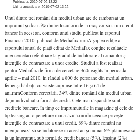
Publicat la: 2010-07-02 13:22
Ultima actualizare: 2010-07-02 13:22
Unul dintre trei români din mediul urban are de rambursat un
împrumut şi doar 5% dintre locuitorii de la oraş vor să ia un credit
bancar în acest an, conform unui studiu publicat în raportul
Financiar 2010, publicat de Mediafax.rnrnA şaptea ediţie a
raportului anual de piaţă editat de Mediafax conţine rezultatele
unei cercetări referitoare la gradul de îndatorare al românilor şi
intenţiile de contractare a unor credite. Studiul a fost realizat
pentru Mediafax de firma de cercetare 360insights în perioada
aprilie – mai 2010, în rândul a 800 de persoane din mediul urban,
femei şi bărbaţi, cu vârste cuprinse între 16 şi 64 de
ani.rnrnConform cercetării, 34% dintre românii din mediul urban
deţin individual o formă de credit. Cele mai răspândite sunt
creditele bancare, în timp ce împrumuturile în magazine şi cele de
tip leasing au o penetrare mai scăzută.rnrnÎn ceea ce priveşte
intenţiile de contractare a unui credit, 89% dintre români nu
intenţionează să se îndatoreze în acest an şi numai 6% plănuiesc să
ia un împrumut, sub formă de credit bancar (5%), leasing (2%)