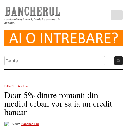
Lauda mă rușinează, fiindcă o cerșesc în
ascuns.
|
BANCI
Analiza
Doar 5% dintre romanii din
mediul urban vor sa ia un credit
bancar
Autor:
Bancherul.ro