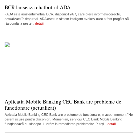
BCR lanseaza chatbot-ul ADA
- ADA este asistentul virtual BCR, disponibil 24/7, care oferă informații corecte,
actualizate în timp real- ADA este un sistem inteligent evolutiv care a fost pregătit să
răspundă la peste...
detalii
Aplicatia Mobile Banking CEC Bank are probleme de
functionare (actualizat)
Aplicatia Mobile Banking CEC Bank are probleme de functionare, in acest moment."Ne
cerem scuze pentru disconfort. Momentan, serviciul CEC Bank Mobile Banking
funcționează cu sincope. Lucrăm la remedierea problemelor. Puteți...
detalii