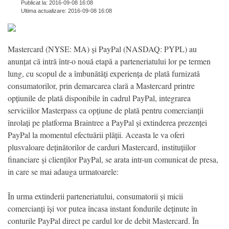
Publicat la: 2016-09-08 16:08
Ultima actualizare: 2016-09-08 16:08
Mastercard (NYSE: MA) și PayPal (NASDAQ: PYPL) au
anunțat că intră într-o nouă etapă a parteneriatului lor pe termen
lung, cu scopul de a îmbunătăți experiența de plată furnizată
consumatorilor, prin demarcarea clară a Mastercard printre
opțiunile de plată disponibile în cadrul PayPal, integrarea
serviciilor Masterpass ca opțiune de plată pentru comercianții
înrolați pe platforma Braintree a PayPal și extinderea prezenței
PayPal la momentul efectuării plății. Aceasta le va oferi
plusvaloare deținătorilor de carduri Mastercard, instituțiilor
financiare și clienților PayPal, se arata intr-un comunicat de presa,
in care se mai adauga urmatoarele:
În urma extinderii parteneriatului, consumatorii și micii
comercianți își vor putea încasa instant fondurile deținute în
conturile PayPal direct pe cardul lor de debit Mastercard. În