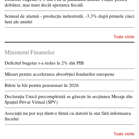
dobânzi, mai mari decât ajustarea fiscală
Semnal de alarmă - producția industrială, -3,3% după primele cinci
luni ale anului
Toate stirile
Ministerul Finantelor
Deficitul bugetar s-a redus la 2% din PIB
Măsuri pentru accelerarea absorbției fondurilor europene
Bilete la băi pentru pensionari în 2026
Declarația Unică precompletată se găsește în secțiunea Mesaje din
Spațiul Privat Virtual (SPV)
Asociații nu pot ieși dintr-o firmă cu datorii la stat fără informarea
fiscului
Toate stirile