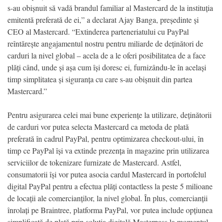
s-au obișnuit să vadă brandul familiar al Mastercard de la instituția
emitentă preferată de ei,” a declarat Ajay Banga, președinte și
CEO al Mastercard. “Extinderea parteneriatului cu PayPal
reîntărește angajamentul nostru pentru miliarde de deținători de
carduri la nivel global – acela de a le oferi posibilitatea de a face
plăți când, unde și așa cum își doresc ei, furnizându-le în același
timp simplitatea și siguranța cu care s-au obișnuit din partea
Mastercard.”
Pentru asigurarea celei mai bune experiențe la utilizare, deținătorii
de carduri vor putea selecta Mastercard ca metoda de plată
preferată în cadrul PayPal, pentru optimizarea checkout-ului, în
timp ce PayPal își va extinde prezența în magazine prin utilizarea
serviciilor de tokenizare furnizate de Mastercard. Astfel,
consumatorii își vor putea asocia cardul Mastercard în portofelul
digital PayPal pentru a efectua plăți contactless la peste 5 milioane
de locații ale comercianților, la nivel global. În plus, comercianții
înrolați pe Braintree, platforma PayPal, vor putea include opțiunea
simplificată de plată prin soluția digitală Masterpass la momentul