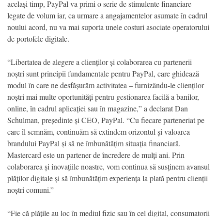
același timp, PayPal va primi o serie de stimulente financiare
legate de volum iar, ca urmare a angajamentelor asumate în cadrul
noului acord, nu va mai suporta unele costuri asociate operatorului
de portofele digitale.
“Libertatea de alegere a clienților și colaborarea cu partenerii
noștri sunt principii fundamentale pentru PayPal, care ghidează
modul în care ne desfășurăm activitatea – furnizându-le clienților
noștri mai multe oportunități pentru gestionarea facilă a banilor,
online, în cadrul aplicației sau în magazine,” a declarat Dan
Schulman, președinte și CEO, PayPal. “Cu fiecare parteneriat pe
care îl semnăm, continuăm să extindem orizontul și valoarea
brandului PayPal și să ne îmbunătățim situația financiară.
Mastercard este un partener de încredere de mulți ani. Prin
colaborarea și inovațiile noastre, vom continua să susținem avansul
plăților digitale și să îmbunătățim experiența la plată pentru clienții
noștri comuni.”
“Fie că plățile au loc în mediul fizic sau în cel digital, consumatorii