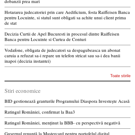
dobanzii prea mari
Hotararea judecatoriei prin care Aedificium, fosta Raiffeisen Banca
pentru Locuinte, si statul sunt obligati sa achite unui client prima
de stat
Decizia Curtii de Apel Bucuresti in procesul dintre Raiffeisen
Banca pentru Locuinte si Curtea de Conturi
Vodafone, obligata de judecatori sa despagubeasca un abonat
caruia a refuzat sa-i repare un telefon stricat sau sa-i dea banii
inapoi (decizia instantei)
Toate stirile
Stiri economice
BID gestionează granturile Programului Diaspora Investește Acasă
Ratingul României, confirmat la Baa3
Ratingul României, menținut la BBB- cu perspectivă negativă
Guvernul renunță la Mastercard pentru portofelul digital