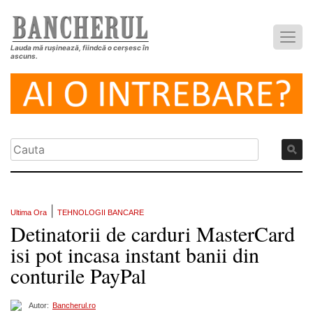
Lauda mă rușinează, fiindcă o cerșesc în
ascuns.
|
Ultima Ora
TEHNOLOGII BANCARE
Detinatorii de carduri MasterCard
isi pot incasa instant banii din
conturile PayPal
Autor:
Bancherul.ro