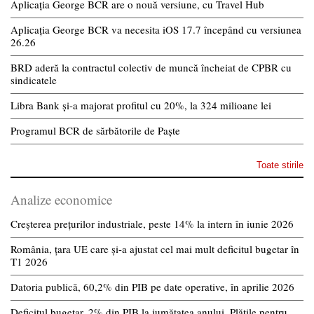
Aplicația George BCR are o nouă versiune, cu Travel Hub
Aplicația George BCR va necesita iOS 17.7 începând cu versiunea
26.26
BRD aderă la contractul colectiv de muncă încheiat de CPBR cu
sindicatele
Libra Bank și-a majorat profitul cu 20%, la 324 milioane lei
Programul BCR de sărbătorile de Paște
Toate stirile
Analize economice
Creșterea prețurilor industriale, peste 14% la intern în iunie 2026
România, țara UE care și-a ajustat cel mai mult deficitul bugetar în
T1 2026
Datoria publică, 60,2% din PIB pe date operative, în aprilie 2026
Deficitul bugetar, 2% din PIB la jumătatea anului. Plățile pentru