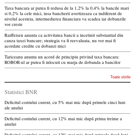
Taxa bancara ar putea fi redusa de la 1,2% la 0,4% la bancile mari
si 0,2% la cele mici, insa bancherii avertizeaza ca indiferent de
nivelul acesteia, intermedierea financiara va scadea iar dobanzile
vor creste
Raiffeisen anunta ca activitatea bancii a incetinit substantial din
cauza taxei bancare; strategia va fi reevaluata, nu vor mai fi
acordate credite cu dobanzi mici
Tariceanu anunta un acord de principiu privind taxa bancara:
ROBOR-ul ar putea fi inlocuit cu marja de dobanda a bancilor
Toate stirile
Statistici BNR
Deficitul contului curent, cu 5% mai mic după primele cinci luni
ale anului
Deficitul contului curent, cu 12% mai mic după prima treime a
anului
Deficitul contului curent, cu 12% mai mic după primele două luni