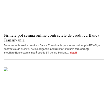
Firmele pot semna online contractele de credit cu Banca
Transilvania
Antreprenorii care lucrează cu Banca Transilvania pot semna online, prin BT eSign,
contractele de credit și actele adiționale pentru împrumuturile fără garanții
imobiliare.Este cea mai nouă soluție BT pentru banking...
detalii