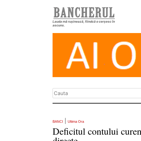
Lauda mă rușinează, fiindcă o cerșesc în
ascuns.
|
BANCI
Ultima Ora
Deficitul contului curen
directe