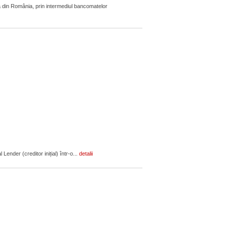
 din România, prin intermediul bancomatelor
ender (creditor inițial) într-o...
detalii