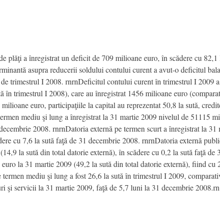
de plăţi a înregistrat un deficit de 709 milioane euro, în scădere cu 82,1 l
minantă asupra reducerii soldului contului curent a avut-o deficitul bal
de trimestrul I 2008. rnrnDeficitul contului curent în trimestrul I 2009 a fo
tă în trimestrul I 2008), care au înregistrat 1456 milioane euro (compara
ilioane euro, participaţiile la capital au reprezentat 50,8 la sută, credite
 termen mediu şi lung a înregistrat la 31 martie 2009 nivelul de 51115 mil
31 decembrie 2008. rnrnDatoria externă pe termen scurt a înregistrat la 3
cădere cu 7,6 la sută faţă de 31 decembrie 2008. rnrnDatoria externă public
4,9 la sută din total datorie externă), în scădere cu 0,2 la sută faţă d
uro la 31 martie 2009 (49,2 la sută din total datorie externă), fiind cu
e termen mediu şi lung a fost 26,6 la sută în trimestrul I 2009, comparat
ri şi servicii la 31 martie 2009, faţă de 5,7 luni la 31 decembrie 2008.rn