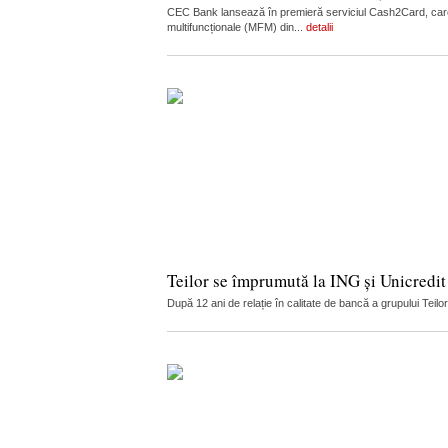
CEC Bank lansează în premieră serviciul Cash2Card, care
multifuncționale (MFM) din...
detalii
Teilor se împrumută la ING și Unicredit
După 12 ani de relație în calitate de bancă a grupului Teilo