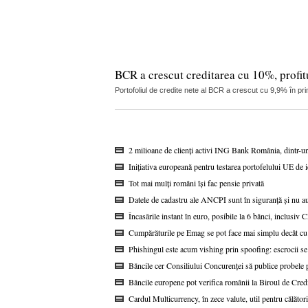
BCR a crescut creditarea cu 10%, profitu
Portofoliul de credite nete al BCR a crescut cu 9,9% în pri
2 milioane de clienți activi ING Bank România, dintr-u
Inițiativa europeană pentru testarea portofelului UE de i
Tot mai mulți români își fac pensie privată
Datele de cadastru ale ANCPI sunt în siguranță și nu au
Încasările instant în euro, posibile la 6 bănci, inclusi
Cumpărăturile pe Emag se pot face mai simplu decât cu
Phishingul este acum vishing prin spoofing: escrocii se
Băncile cer Consiliului Concurenței să publice probel
Băncile europene pot verifica românii la Biroul de Cred
Cardul Multicurrency, în zece valute, util pentru călătorii