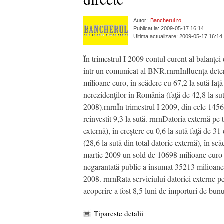
Autor:
Bancherul.ro
Publicat la: 2009-05-17 16:14
Ultima actualizare: 2009-05-17 16:14
În trimestrul I 2009 contul curent al balanţei 
intr-un comunicat al BNR.rnrnInfluenţa deter
milioane euro, în scădere cu 67,2 la sută faţă 
nerezidenţilor în România (faţă de 42,8 la su
2008).rnrnÎn trimestrul I 2009, din cele 1456 m
reinvestit 9,3 la sută. rnrnDatoria externă pe
externă), în creştere cu 0,6 la sută faţă de 
(28,6 la sută din total datorie externă), în s
martie 2009 un sold de 10698 milioane euro (1
negarantată public a însumat 35213 milioane e
2008. rnrnRata serviciului datoriei externe p
acoperire a fost 8,5 luni de importuri de bunu
Tipareste detalii