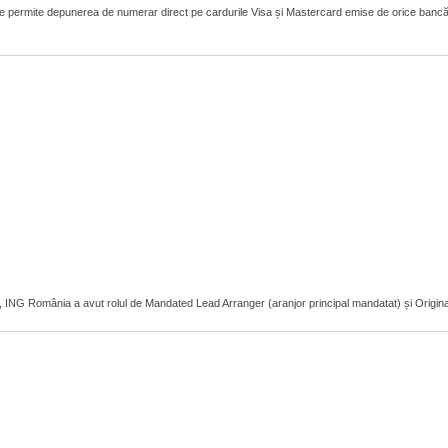
 permite depunerea de numerar direct pe cardurile Visa și Mastercard emise de orice bancă
r, ING România a avut rolul de Mandated Lead Arranger (aranjor principal mandatat) și Original L