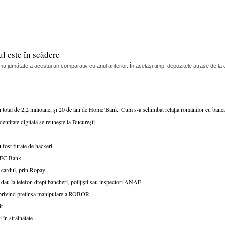
l este în scădere
ma jumătate a acestui an comparativ cu anul anterior. În același timp, depozitele atrase de la c
n total de 2,2 milioane, și 20 de ani de Home’Bank. Cum s-a schimbat relația românilor cu ban
dentitate digitală se reunește la București
 fost furate de hackeri
v CEC Bank
 cardul, prin Ropay
 dau la telefon drept bancheri, polițiști sau inspectori ANAF
e privind pretinsa manipulare a ROBOR
it
 în străinătate