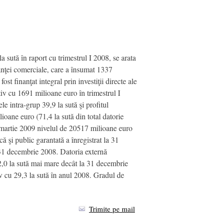
a sută în raport cu trimestrul I 2008, se arata
anţei comerciale, care a însumat 1337
st finanţat integral prin investiţii directe ale
tiv cu 1691 milioane euro în trimestrul I
le intra-grup 39,9 la sută şi profitul
ioane euro (71,4 la sută din total datorie
1 martie 2009 nivelul de 20517 milioane euro
ă şi public garantată a înregistrat la 31
e 31 decembrie 2008. Datoria externă
 2,0 la sută mai mare decât la 31 decembrie
iv cu 29,3 la sută în anul 2008. Gradul de
Trimite pe mail