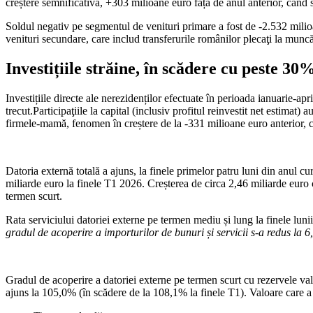
creștere semnificativă, +303 milioane euro față de anul anterior, când
Soldul negativ pe segmentul de venituri primare a fost de -2.532 milioa
venituri secundare, care includ transferurile românilor plecaţi la munc
Investițiile străine, în scădere cu peste 30
Investițiile directe ale nerezidenților efectuate în perioada ianuarie-
trecut.Participaţiile la capital (inclusiv profitul reinvestit net estimat
firmele-mamă, fenomen în creștere de la -331 milioane euro anterior, 
Datoria externă totală a ajuns, la finele primelor patru luni din anul 
miliarde euro la finele T1 2026. Creșterea de circa 2,46 miliarde euro
termen scurt.
Rata serviciului datoriei externe pe termen mediu și lung la finele lun
gradul de acoperire a importurilor de bunuri și servicii s-a redus la 6,
Gradul de acoperire a datoriei externe pe termen scurt cu rezervele val
ajuns la 105,0% (în scădere de la 108,1% la finele T1). Valoare care a