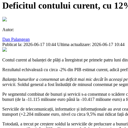
Deficitul contului curent, cu 1
Autor:
Dan Palangean
Publicat la: 2026-06-17 10:44
Ultima actualizare: 2026-06-17 10:44
Contul curent al balanței de plăți a înregistrat pe primele patru luni 
Rezultatul echivalează cu circa -2% din PIB estimat curent, adică pre
Balanța bunurilor a consemnat un deficit mai mic decât în aceeași pe
servicii
. Soldul general a fost înrăutățit de minusul consemnat pe segm
Pe segmentul combinat de bunuri şi servicii s-a consemnat o scădere co
bunuri (de la -11.115 milioane euro până la -10.417 milioane euro) a fo
Serviciile de telecomunicații, informatice și informaționale au avut cea
transport (+2.204 milioane euro, nivel cu circa 9,5% mai ridicat față 
Totodată, a trecut pe creștere soldul la serviciile de prelucrare a bunur