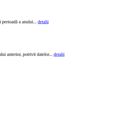
i perioadă a anului...
detalii
i anterior, potrivit datelor...
detalii