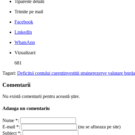
Tipareste detalii
Trimite pe mail
Facebook
LinkedIn
WhatsApp
Vizualizari:
681
Taguri:
Deficitul contului curent
investitii straine
rezerve valutare bnr
da
Comentarii
Nu există comentarii pentru această știre.
Adauga un comentariu
Nume *:
E-mail *:
(nu se afiseaza pe site)
Subiect *: