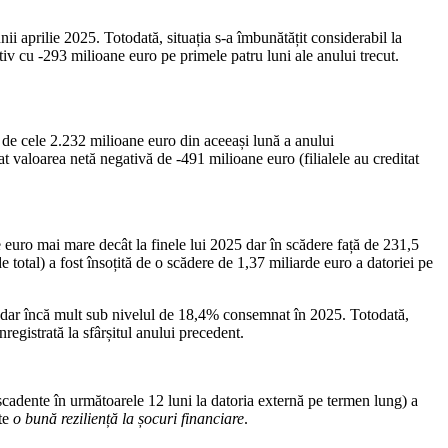
i aprilie 2025. Totodată, situația s-a îmbunătățit considerabil la
tiv cu -293 milioane euro pe primele patru luni ale anului trecut.
ă de cele 2.232 milioane euro din aceeași lună a anului
rat valoarea netă negativă de -491 milioane euro (filialele au creditat
e euro mai mare decât la finele lui 2025 dar în scădere față de 231,5
otal) a fost însoțită de o scădere de 1,37 miliarde euro a datoriei pe
ară dar încă mult sub nivelul de 18,4% consemnat în 2025. Totodată,
nregistrată la sfârșitul anului precedent.
 scadente în următoarele 12 luni la datoria externă pe termen lung) a
ite
o bună reziliență la șocuri financiare
.