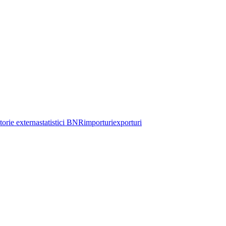
torie externa
statistici BNR
importuri
exporturi