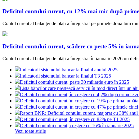
Deficitul contului curent, cu 12% mai mic după prime
Contul curent al balanței de plăți a înregistrat pe primele două luni d
Deficitul contului curent, scădere cu peste 5% în ianu
Contul curent al balanței de plăți a înregistrat în ianuarie 2026 un def
Indicatorii sistemului bancar la finalul anului 2025
Indicatorii sistemului bancar la finalul T3 2025
Deficitul contului curent, peste 30 miliarde euro în 2025
Lista băncilor care prestează servicii în mod direct într-un a
Deficitul contului curent, în creștere cu 4,2% după primele ze
Deficitul contului curent, în creștere cu 19% pe prima jumăta
Deficitul contului curent, în creștere cu 47% pe primele cinci
Raport BNR: Deficitul contului curent, majorat cu 38% anul 
Deficitul contului curent, în creștere cu 82% pe T1 2025
Deficitul contului curent, creștere cu 16% în ianuarie 2025
Vezi toate stirile