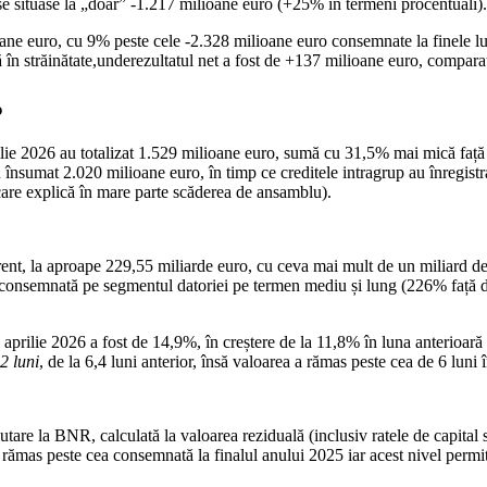
 se situase la „doar” -1.217 milioane euro (+25% în termeni procentuali).
ne euro, cu 9% peste cele -2.328 milioane euro consemnate la finele luni
ă în străinătate,underezultatul net a fost de +137 milioane euro, compara
%
aprilie 2026 au totalizat 1.529 milioane euro, sumă cu 31,5% mai mică faț
) au însumat 2.020 milioane euro, în timp ce creditele intragrup au înregist
care explică în mare parte scăderea de ansamblu).
curent, la aproape 229,55 miliarde euro, cu ceva mai mult de un miliard d
 consemnată pe segmentul datoriei pe termen mediu și lung (226% față de t
ii aprilie 2026 a fost de 14,9%, în creștere de la 11,8% în luna anterio
2 luni
, de la 6,4 luni anterior, însă valoarea a rămas peste cea de 6 luni î
utare la BNR, calculată la valoarea reziduală (inclusiv ratele de capital
 rămas peste cea consemnată la finalul anului 2025 iar acest nivel perm