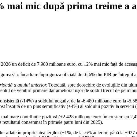
2% mai mic după prima treime a 
din 2026 un deficit de 7.980 milioane euro, cu 12% mai mic față de aceeaș
figurează o încadrare înprognoza oficială de -6,6% din PIB pe întregul a
rioadă a anului anterior.
Totodată, spre deosebire de evoluțiile din ultim
entul de venituri primare dar ameliorat ușor de soldul trecut de pe minus
nsistentă (-14%) a soldului negativ, de la -6.480 milioane euro la -5.5
st însoțită de un plus semnificativ (+4%) al soldului pozitiv la servici
 mai mare contribuție pozitivă (+2.428 milioane euro, în creștere cu 2,4%
de rezultatul consemnat în primele patru luni din 2025).
ilor aflate în proprietatea terţilor (+1%, de la -6% anterior, până la +927