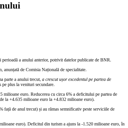
anului
i perioadă a anului anterior, potrivit datelor publicate de BNR.
n, anunțată de Comisia Națională de specialitate.
a parte a anului trecut,
a crescut ușor excedentul pe partea de
 pe plus la venituri secundare.
85 milioane euro. Reducerea cu circa 6% a deficitului pe partea de
i (de la +4.635 milioane euro la +4.832 milioane euro).
 față de anul trecut) și au rămas semnificativ peste serviciile de
 milioane euro). Deficitul din turism a ajuns la -1.520 milioane euro, în