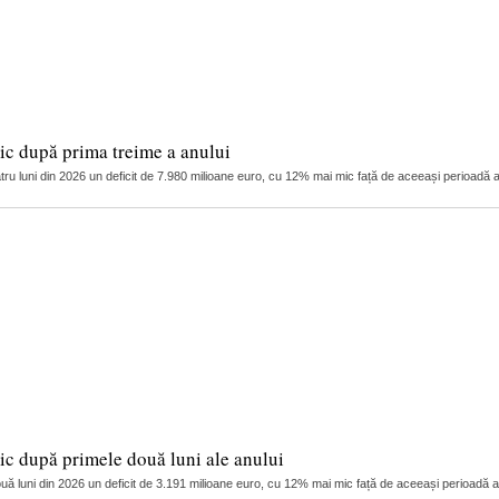
ic după prima treime a anului
patru luni din 2026 un deficit de 7.980 milioane euro, cu 12% mai mic față de aceeași perioadă a
ic după primele două luni ale anului
două luni din 2026 un deficit de 3.191 milioane euro, cu 12% mai mic față de aceeași perioadă a