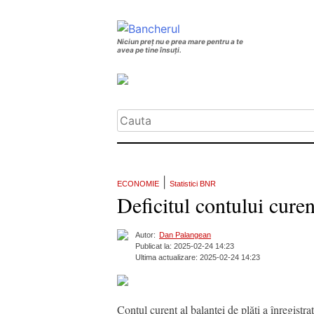
Niciun preț nu e prea mare pentru a te
avea pe tine însuți.
|
ECONOMIE
Statistici BNR
Deficitul contului cure
Autor:
Dan Palangean
Publicat la: 2025-02-24 14:23
Ultima actualizare: 2025-02-24 14:23
Contul curent al balanței de plăți a înregistr