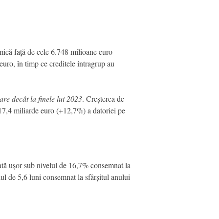
 mică față de cele 6.748 milioane euro
 euro, în timp ce creditele intragrup au
re decât la finele lui 2023
. Creșterea de
 17,4 miliarde euro (+12,7%) a datoriei pe
uată ușor sub nivelul de 16,7% consemnat la
lul de 5,6 luni consemnat la sfârșitul anului