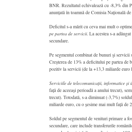
BNR. Rezultatul echivalează cu -8,3% din P
anunțată în toamnă de Comisia Națională de 
Deficitul s-a mărit cu ceva mai mult o optime
pe partea de servicii
. La acestea s-a adăugat 
secundare.
Pe segmentul combinat de bunuri şi servicii 
Creșterea de 13% a deficitului pe partea de b
pozitiv la servicii (de la +13,3 miliarde eur
Serviciile de telecomunicații, informatice și
față de aceeași perioadă a anului trecut), sem
trecut). Totodată, s-a diminuat (-3,7%) soldul 
miliarde euro, cu o șesime mai mult față de
Soldul pe segmentul de venituri primare a fos
secundare, care include transferurile românilo