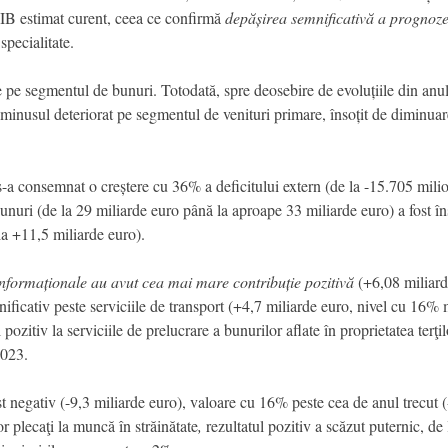
IB estimat curent, ceea ce confirmă
depășirea semnificativă a prognozei
specialitate.
 pe segmentul de bunuri. Totodată, spre deosebire de evoluțiile din anul
minusul deteriorat pe segmentul de venituri primare, însoțit de diminuare
s-a consemnat o creștere cu 36% a deficitului extern (de la -15.705 mili
unuri (de la 29 miliarde euro până la aproape 33 miliarde euro) a fost în
o la +11,5 miliarde euro).
 informaționale au avut cea mai mare contribuție pozitivă
(+6,08 miliard
nificativ peste serviciile de transport (+4,7 miliarde euro, nivel cu 16%
pozitiv la serviciile de prelucrare a bunurilor aflate în proprietatea terţil
 2023.
t negativ (-9,3 miliarde euro), valoare cu 16% peste cea de anul trecut (
r plecaţi la muncă în străinătate
,
rezultatul pozitiv a scăzut puternic, d