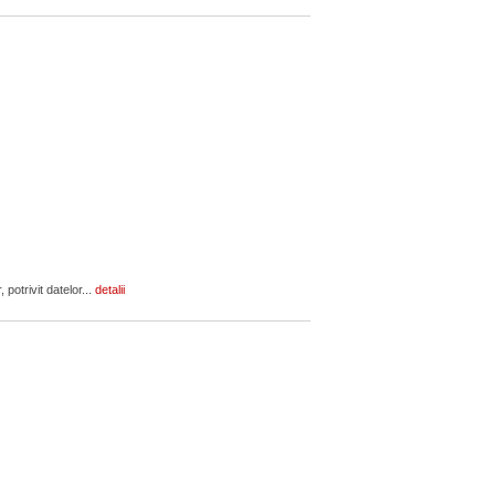
potrivit datelor...
detalii