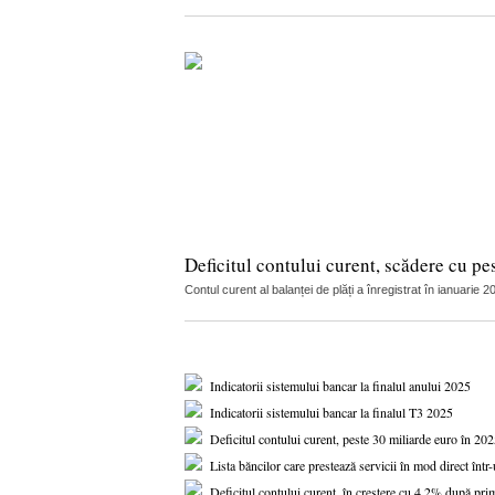
Deficitul contului curent, scădere cu p
Contul curent al balanței de plăți a înregistrat în ianuarie 
Indicatorii sistemului bancar la finalul anului 2025
Indicatorii sistemului bancar la finalul T3 2025
Deficitul contului curent, peste 30 miliarde euro în 20
Lista băncilor care prestează servicii în mod direct înt
Deficitul contului curent, în creștere cu 4,2% după prim