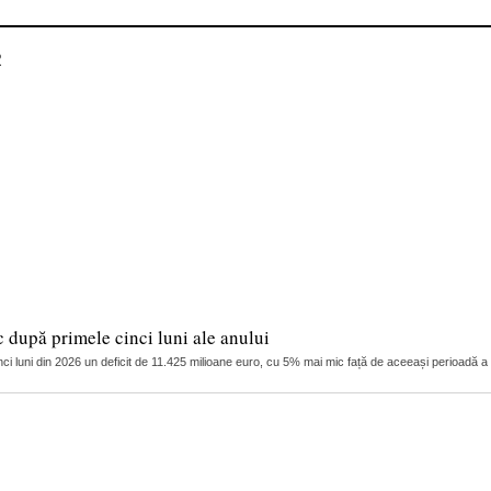
R
c după primele cinci luni ale anului
cinci luni din 2026 un deficit de 11.425 milioane euro, cu 5% mai mic față de aceeași perioadă a 