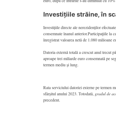
euro, după ce intrările s-au diminuat cu 10% i
Investițiile străine, în 
Investițiile directe ale nerezidenților efect
consemnate înanul anterior.Participaţiile la c
înregistrat valoarea netă de 1.080 milioane e
Datoria externă totală a crescut anul trecut 
aproape trei miliarde euro consemnată pe segm
termen mediu și lung.
Rata serviciului datoriei externe pe termen m
sfârșitul anului 2023. Totodată,
gradul de aco
precedent.