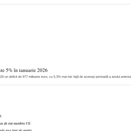
este 5% în ianuarie 2026
2026 un deficit de 977 milioane euro, cu 5,3% mai mic față de aceeași perioadă a anului anterior, 
25
r-un alt stat membru UE
ele zece luni ale anului