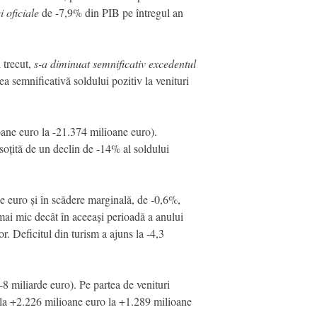
 oficiale
de -7,9% din PIB pe întregul an
 trecut,
s-a diminuat semnificativ excedentul
a semnificativă soldului pozitiv la venituri
oane euro la -21.374 milioane euro).
soțită de un declin de -14% al soldului
e euro și în scădere marginală, de -0,6%,
 mai mic decât în aceeași perioadă a anului
or. Deficitul din turism a ajuns la -4,3
-8 miliarde euro). Pe partea de venituri
e la +2.226 milioane euro la +1.289 milioane