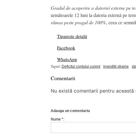
Gradul de acoperire a datoriei externe pe te
următoarele 12 luni la datoria externă pe ter
rămas peste pragul de 100%
, ceea ce semnif
Tipareste detalii
Facebook
WhatsApp
Taguri:
Deficitul contului curent
investitii straine
st
Comentarii
Nu există comentarii pentru această ș
Adauga un comentariu
Nume *: