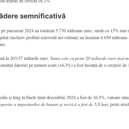
ar ieșirile au crescut cu 2%.
scădere semnificativă
uate pe parcursul 2024 au totalizat 5.730 milioane euro, sumă cu 15% mai
apital (inclusiv profitul reinvestit net estimat) au însumat 4.650 milioane
uro.
până la 203,57 miliarde euro.
Suma este cu peste 20 miliarde euro mai ma
entul datoriei pe termen scurt (+6,3%) a fost însoțită de o creștere de
ediu și lung la finele lunii decembrie 2024 a fost de 16,5%, valoare sit
perire a importurilor de bunuri și servicii a fost de 5,8 luni
, peste nive