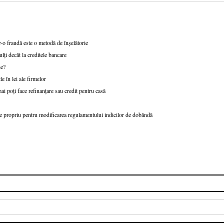
-o fraudă este o metodă de înșelătorie
ți decât la creditele bancare
ne?
e în lei ale firmelor
ai poți face refinanțare sau credit pentru casă
 propriu pentru modificarea regulamentului indicilor de dobândă