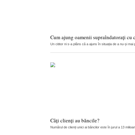
Cum ajung oamenii supraîndatorați cu cr
Un cititor ni s-a plâns că a ajuns în situația de a nu-și ma
Câți clienți au băncile?
Numărul de clienți unici ai băncilor este în jurul a 13 mil