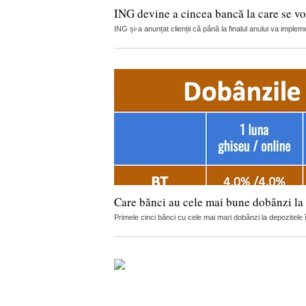
ING devine a cincea bancă la care se vor
ING și-a anunțat clienții că până la finalul anului va implemen
Care bănci au cele mai bune dobânzi la 
Primele cinci bănci cu cele mai mari dobânzi la depozitele