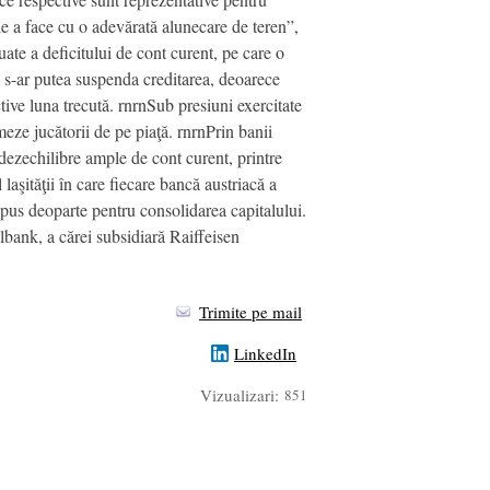
de a face cu o adevărată alunecare de teren”,
te a deficitului de cont curent, pe care o
ă s-ar putea suspenda creditarea, deoarece
tive luna trecută. rnrnSub presiuni exercitate
eze jucătorii de pe piaţă. rnrnPrin banii
u dezechilibre ample de cont curent, printre
laşităţii în care fiecare bancă austriacă a
a pus deoparte pentru consolidarea capitalului.
lbank, a cărei subsidiară Raiffeisen
Trimite pe mail
LinkedIn
Vizualizari:
851