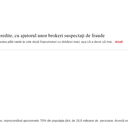
edite, cu ajutorul unor brokeri suspectați de fraude
i putea plăti ratele la cele două împrumuturi cu dobânzi mari, așa că a decis să mai...
detalii
ioane, reprezentând aproximativ 70% din populația țării, de 18,8 milioane de persoane. Acestă 