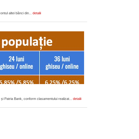
ontul altei bănci din...
detalii
 și Patria Bank, conform clasamentului realizat...
detalii