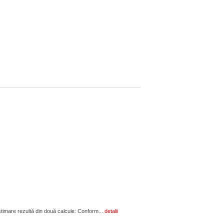
estimare rezultă din două calcule: Conform...
detalii