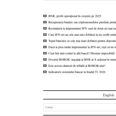
BNR, profit operațional în creștere pe 2025
Recuperarea banilor sau criptomonedelor pierdute printr
Restanțierii la împrumuturi IFN sunt de două ori mai mul
Care IFN-uri au cele mai mici dobânzi la un credit onli
Topul băncilor cu cele mai mari dobânzi pentru depozitel
Dacă ai prea multe împrumuturi la IFN-uri, riști să nu m
Cum îmi mut contul la altă bancă? Misiune imposibilă!
Dosarul ROBOR: angajați ai BNR ar fi acționat în nume
Este acesta cântecul de lebădă al ROBOR-ului?
Indicatorii sistemului bancar la finalul T1 2026
English