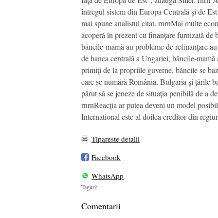
întregul sistem din Europa Centrală şi de Est
mai spune analistul citat. rnrnMai multe eco
acoperă în prezent cu finanţare furnizată de 
băncile-mamă au probleme de refinanţare au ju
de banca centrală a Ungariei, băncile-mamă au
primiţi de la propriile guverne, băncile se ba
care se numără România, Bulgaria şi ţările balt
părut să se jeneze de situaţia penibilă de a d
rnrnReacţia ar putea deveni un model posibil 
International este al doilea creditor din reg
Tipareste detalii
Facebook
WhatsApp
Taguri:
Comentarii