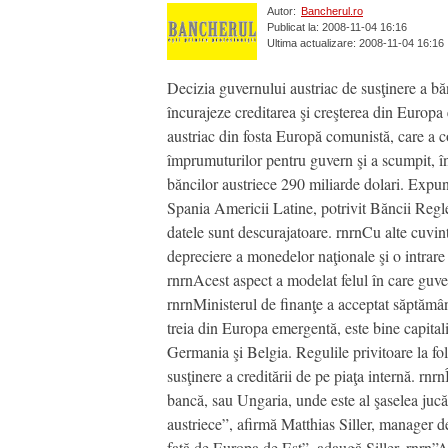
Autor:
Bancherul.ro
Publicat la: 2008-11-04 16:16
Ultima actualizare: 2008-11-04 16:16
Decizia guvernului austriac de susţinere a bănc
încurajeze creditarea şi creşterea din Europa
austriac din fosta Europă comunistă, care a con
împrumuturilor pentru guvern şi a scumpit, în
băncilor austriece 290 miliarde dolari. Expun
Spania Americii Latine, potrivit Băncii Regle
datele sunt descurajatoare. rnrnCu alte cuvin
depreciere a monedelor naţionale şi o intrare 
rnrnAcest aspect a modelat felul în care guver
rnrnMinisterul de finanţe a acceptat săptămâ
treia din Europa emergentă, este bine capitaliz
Germania şi Belgia. Regulile privitoare la fo
susţinere a creditării de pe piaţa internă. rn
bancă, sau Ungaria, unde este al şaselea jucă
austriece”, afirmă Matthias Siller, manager
faţă de Europa de Est”, adaugă Siller. rnrn”A