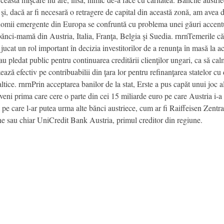
 şi, dacă ar fi necesară o retragere de capital din această zonă, am avea 
nomii emergente din Europa se confruntă cu problema unei găuri accentua
bănci-mamă din Austria, Italia, Franţa, Belgia şi Suedia. rnrnTemerile c
cat un rol important în decizia investitorilor de a renunţa în masă la ac
 pledat public pentru continuarea creditării clienţilor ungari, ca să calm
zează efectiv pe contribuabilii din ţara lor pentru refinanţarea statelor c
ice. rnrnPrin acceptarea banilor de la stat, Erste a pus capăt unui joc al 
eveni prima care cere o parte din cei 15 miliarde euro pe care Austria i-
pe care l-ar putea urma alte bănci austriece, cum ar fi Raiffeisen Zentra
iune sau chiar UniCredit Bank Austria, primul creditor din regiune.