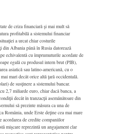
tate de criza financiară şi mai mult să
tura profitabilă a sistemului financiar
ituaţiei a urcat chiar costurile
nţi din Albania până în Rusia datorează
oape echivalentă cu împrumuturile acordate de
roape egală cu produsul intern brut (PIB),
area asiatică sau latino-americană, cu o
 mai mari decât orice altă ţară occidentală.
lari) de susţinere a sistemului bancar.
cu 2,7 miliarde euro, chiar dacă banca, a
 condiţii decât în tranzacţii asemănătoare din
uvernului să prezinte măsura ca una de
ări ca România, unde Erste deţine cea mai mare
de acordarea de credite companiilor
stă mişcare reprezintă un angajament clar
ce respective sunt reprezentative pentru