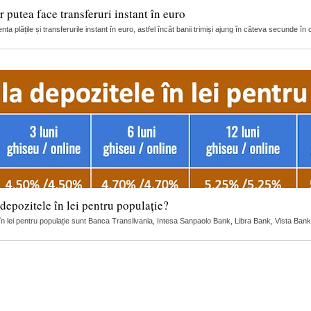
 putea face transferuri instant în euro
ta plățile și transferurile instant în euro, astfel încât banii trimiși ajung în câteva secunde în c
depozitele în lei pentru populație?
 în lei pentru populație sunt Banca Transilvania, Intesa Sanpaolo Bank, Libra Bank, Vista Bank