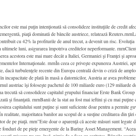
ilor este mai puţin intenţionată să consolideze instituţiile de credit afec
 emergentă, piaţă dominată de băncile austriece, relatează Reuters.rnrnLa
tribuit cu 42% la profiturile de anul trecut, a devenit un risc. Evoluţia s
 ultimele luni, asigurarea împotriva creditelor neperformante. rnrnClie
erea acestora este mai mare decât a Italiei, Germaniei şi Franţei şi apr
mentelor Internaţionale. rnrnÎn ceea ce priveşte expunerea Austriei, ap
te, dacă turbulenţele recente din Europa centrală devin o criză de amplo
în incapacitate de plată în masă a datornicilor, Austria ar avea probleme
nul austriac îşi foloseşte pachetul de 100 miliarde euro (129 miliarde do
na trecută să consolideze capitalul grupului financiar Erste Bank Group 
ată şi finanţată. rnrnBanii de la stat au fost mai ieftini şi cu mai puţine
losirea capitalului sunt puţine şi sunt suficiente doar pentru a permite g
rnÎn realitate, majoritatea banilor au scopul de a susţine creditarea din ţ
tor de pe piaţă. rnrn”Este doar o aparenţă că aceste măsuri sunt legate 
 de fonduri de pe pieţe emergente de la Baring Asset Management. “Acea
ceastă mişcare nu are, însă, nimic de-a face cu caritatea. Băncile austrie