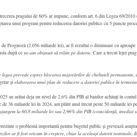
l, trecerea pragului de 60% ar impune, conform art. 6 din Legea 69/2010 (a
tarea unui program pentru reducerea datoriei publice cu 5 puncte procent
e Prognoză (2.056 miliarde lei), ar fi rezultat o diminuare cu aproape 10
 asta după ce
ne-am obișnuit să trăim pe datorie
. Care a trecut lejer pra
 legea prevede expres blocarea majorărilor de cheltuieli permanente
, 
getar și
elaborarea unui plan de reducere a datoriei publice în termenul
25 au arătat deja un nivel de 2,6% din PIB al banilor achitați în contul 
de 36 miliarde lei în 2024, am plătit anul trecut peste 50 miliarde lei pe
ajungem la 60,8 miliarde lei sau 2,96% din PIB (coincidență, imediat 
prezinte o problemă importantă pentru bugetul public și grevează asupra 
zilor ar fi fost oricum în creștere, chiar la aceleași datorii nominale
, 