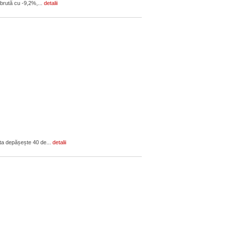
 brută cu -9,2%,...
detalii
asta depășește 40 de...
detalii