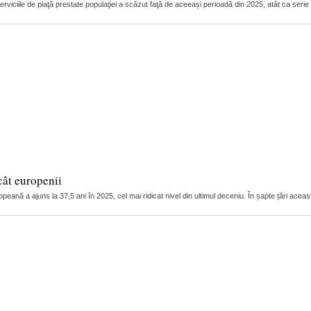
 serviciile de piaţă prestate populaţiei a scăzut faţă de aceeași perioadă din 2025, atât ca serie
cât europenii
peană a ajuns la 37,5 ani în 2025, cel mai ridicat nivel din ultimul deceniu. În șapte țări ace