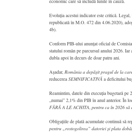
economic care să includă lunile în cauză.
Evoluția acestui indicator este critică. Lega
republicată în M.O. 472 din 4.06.2020), adop
4b).
Conform PIB-ului anunțat oficial de Comisia d
statului român pe parcursul anului 2026. Iar
dubla apoi în decurs de doar patru ani.
Așadar,
România a depășit pragul de la care
reducerea
SEMNIFICATIVĂ
a deficitului bu
Reamintim, datele din execuția bugetară pe 20
„numai” 2,1% din PIB în anul anterior. În loc 
FĂRĂ A LE ACHITA
,
pentru ca în 2026 să 
Obligațiile de plată acumulate continuă să re
pentru „rostogolirea” datoriei și plata dobân