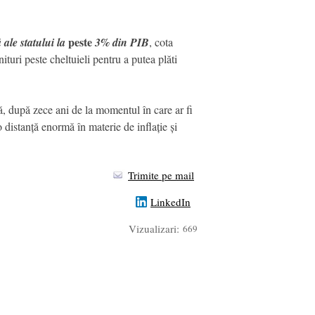
peste
ă
ale statului la
3% din PIB
, cota
turi peste cheltuieli pentru a putea plăti
 după zece ani de la momentul în care ar fi
o distanță enormă în materie de inflație și
Trimite pe mail
LinkedIn
Vizualizari:
669