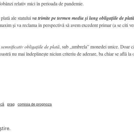
 dobânzi relativ mici în perioada de pandemie.
 plată ale statului
va trimite
pe termen mediu și lung
obligațiile de plat
 maxim și va reclama în perspectivă să avem excedent primar (a se citi veni
emnificativ obligațiile de plată
, sub „umbrela” monedei unice. Doar că,
 noastră nu mai îndeplinește niciun criteriu de aderare, ba chiar se află la 
ică
prag
comisia de prognoza
tire.