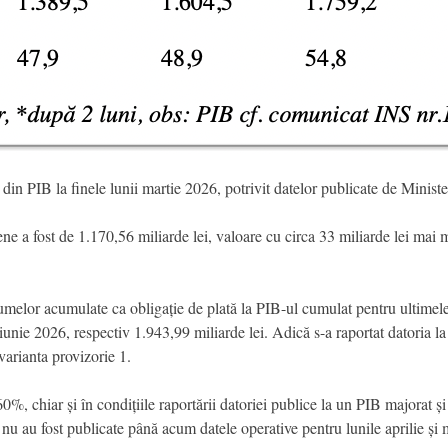
in PIB la finele lunii martie 2026, potrivit datelor publicate de Ministe
 a fost de 1.170,56 miliarde lei, valoare cu circa 33 miliarde lei mai 
umelor acumulate ca obligație de plată la PIB-ul cumulat pentru ultimele
nie 2026, respectiv 1.943,99 miliarde lei. Adică s-a raportat datoria la f
arianta provizorie 1.
 60%, chiar și în condițiile raportării datoriei publice la un PIB majorat 
e nu au fost publicate până acum datele operative pentru lunile aprilie și 