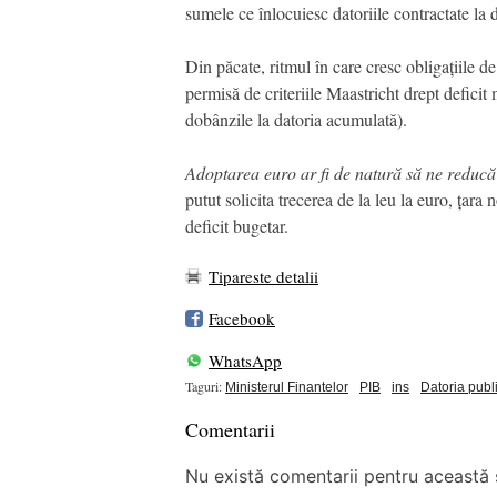
sumele ce înlocuiesc datoriile contractate la
Din păcate, ritmul în care cresc obligațiile de
permisă de criteriile Maastricht drept deficit
dobânzile la datoria acumulată).
Adoptarea euro ar fi de natură să ne reducă s
putut solicita trecerea de la leu la euro, țara
deficit bugetar.
Tipareste detalii
Facebook
WhatsApp
Taguri:
Ministerul Finantelor
PIB
ins
Datoria publ
Comentarii
Nu există comentarii pentru această ș