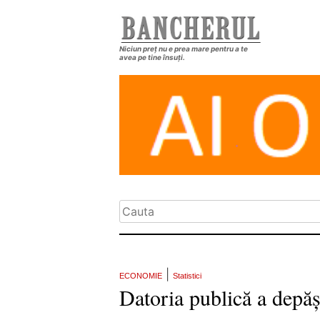
Niciun preț nu e prea mare pentru a te
avea pe tine însuți.
|
ECONOMIE
Statistici
Datoria publică a depă