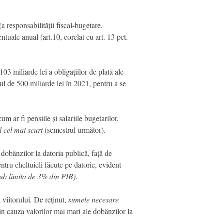
 responsabilității fiscal-bugetare,
uale anual (art.10, corelat cu art. 13 pct.
3 miliarde lei a obligațiilor de plată ale
gul de 500 miliarde lei în 2021, pentru a se
cum ar fi pensiile și salariile bugetarilor,
 cel mai scurt
(semestrul următor).
dobânzilor la datoria publică, față de
ntru cheltuieli făcute pe datorie, evident
sub limita de 3% din PIB)
.
viitorului
.
De reținut,
sumele necesare
din cauza valorilor mai mari ale dobânzilor la