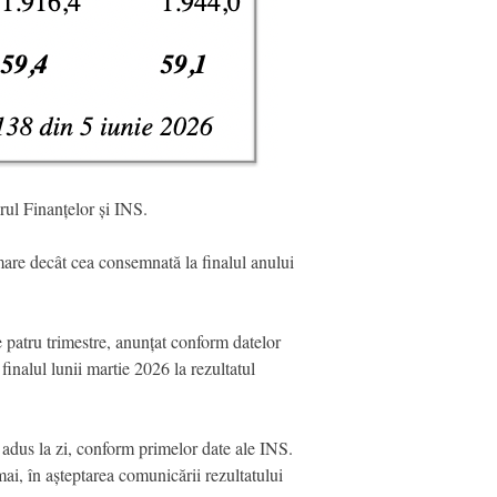
rul Finanțelor și INS.
mare decât cea consemnată la finalul anului
 patru trimestre, anunțat conform datelor
inalul lunii martie 2026 la rezultatul
și adus la zi, conform primelor date ale INS.
mai, în așteptarea comunicării rezultatului