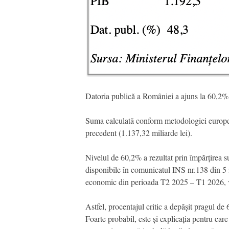
Datoria publică a României a ajuns la 60,2% d
Suma calculată conform metodologiei europene
precedent (1.137,32 miliarde lei).
Nivelul de 60,2% a rezultat prin împărțirea s
disponibile în comunicatul INS nr.138 din 5 iu
economic din perioada T2 2025 – T1 2026, v
Astfel, procentajul critic a depășit pragul de
Foarte probabil, este și explicația pentru car