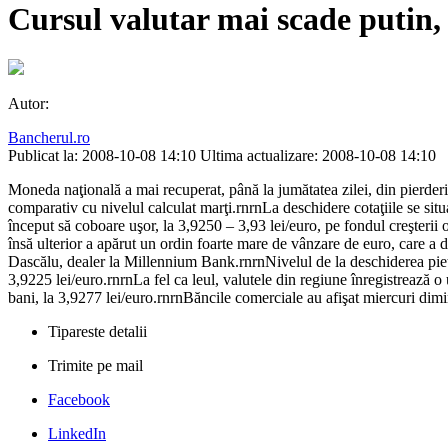
Cursul valutar mai scade putin, 
Autor:
Bancherul.ro
Publicat la: 2008-10-08 14:10
Ultima actualizare: 2008-10-08 14:10
Moneda naţională a mai recuperat, până la jumătatea zilei, din pierderi
comparativ cu nivelul calculat marţi.rnrnLa deschidere cotaţiile se situa
început să coboare uşor, la 3,9250 – 3,93 lei/euro, pe fondul creşterii 
însă ulterior a apărut un ordin foarte mare de vânzare de euro, care a
Dascălu, dealer la Millennium Bank.rnrnNivelul de la deschiderea pieţe
3,9225 lei/euro.rnrnLa fel ca leul, valutele din regiune înregistrează 
bani, la 3,9277 lei/euro.rnrnBăncile comerciale au afişat miercuri di
Tipareste detalii
Trimite pe mail
Facebook
LinkedIn