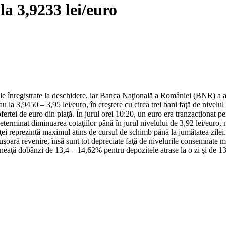
la 3,9233 lei/euro
le înregistrate la deschidere, iar Banca Naţională a României (BNR) a an
u la 3,9450 – 3,95 lei/euro, în creştere cu circa trei bani faţă de nivelu
ofertei de euro din piaţă. În jurul orei 10:20, un euro era tranzacţionat p
 determinat diminuarea cotaţiilor până în jurul nivelului de 3,92 lei/eu
i reprezintă maximul atins de cursul de schimb până la jumătatea zilei.
o uşoară revenire, însă sunt tot depreciate faţă de nivelurile consemnate
mineaţă dobânzi de 13,4 – 14,62% pentru depozitele atrase la o zi şi de