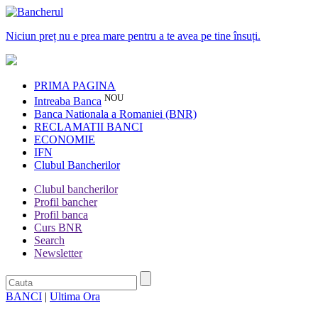
Niciun preț nu e prea mare pentru a te avea pe tine însuți.
PRIMA PAGINA
NOU
Intreaba Banca
Banca Nationala a Romaniei (BNR)
RECLAMATII BANCI
ECONOMIE
IFN
Clubul Bancherilor
Clubul bancherilor
Profil bancher
Profil banca
Curs BNR
Search
Newsletter
BANCI
|
Ultima Ora