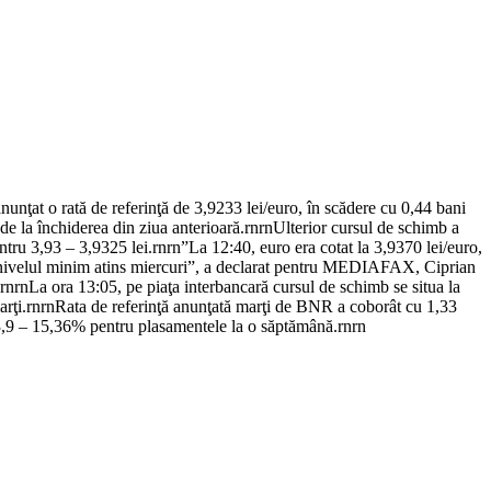
unţat o rată de referinţă de 3,9233 lei/euro, în scădere cu 0,44 bani
l de la închiderea din ziua anterioară.rnrnUlterior cursul de schimb a
entru 3,93 – 3,9325 lei.rnrn”La 12:40, euro era cotat la 3,9370 lei/euro,
ro, nivelul minim atins miercuri”, a declarat pentru MEDIAFAX, Ciprian
rnrnLa ora 13:05, pe piaţa interbancară cursul de schimb se situa la
 marţi.rnrnRata de referinţă anunţată marţi de BNR a coborât cu 1,33
 13,9 – 15,36% pentru plasamentele la o săptămână.rnrn