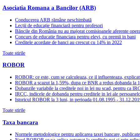
Asociatia Romana a Bancilor (ARB)
Conducerea ARB rămâne neschimbată
Lecții de educație financiară pentru profesori
Băncile din România nu au majorat comisioanele aferente opera
Concurs de educatie financiara pentru elevi, cu premii in bani
Creditele acordate de banci au crescut cu 14% in 2022
Toate stirile
ROBOR
ROBOR: ce este, cum se calculeaza, ce il influenteaza, explicat
ROBOR a scazut la 1,59%, dupa ce BNR a redus dobanda la 
Dobanzile variabile la creditele noi in lei nu scad, pentru c
IRCC, indicele de dobanda pentru creditele in lei ale persoanelor
Istoricul ROBOR la 3 luni, in perioada 01.08.1995 - 31.12.201
Toate stirile
Taxa bancara
Normele metodologice pentru aplicarea taxei bancare, publicate
Noul ROBOR se va aplica automat la creditele noi si prin refinan