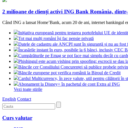
2 milioane de clienți activi ING Bank România, dintr
Când ING a lansat Home’Bank, acum 20 de ani, internet bankingul era o
Inițiativa europeană pentru testarea portofelului UE de identit
Tot mai mulți români își fac pensie privată
Datele de cadastru ale ANCPI sunt în siguranță și nu au fost 
Încasările instant în euro, posibile la 6 bănci, inclusiv CEC 
Cumpărăturile pe Emag se pot face mai simplu decât cu card
Phishingul este acum vishing prin spoofing: escrocii se dau l
Băncile cer Consiliului Concurenței să publice probele pri
Băncile europene pot verifica românii la Biroul de Credit
Cardul Multicurrency, în zece valute, util pentru călătorii în s
Abonament la Disney+ în pachetul de cont Extra al ING
Vezi toate stirile
English
Contact
Curs valutar