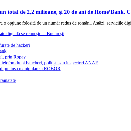
-un total de 2,2 milioane, și 20 de ani de Home’Bank.
 opțiune folosită de un număr redus de români. Astăzi, serviciile digit
ate digitală se reunește la București
furate de hackeri
Bank
ul, prin Ropay
a telefon drept bancheri, polițiști sau inspectori ANAF
vind pretinsa manipulare a ROBOR
trăinătate