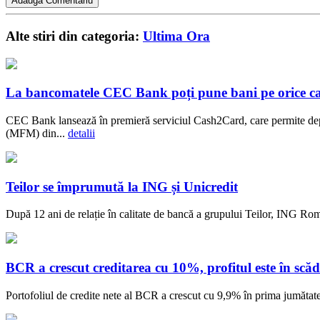
Alte stiri din categoria:
Ultima Ora
La bancomatele CEC Bank poți pune bani pe orice c
CEC Bank lansează în premieră serviciul Cash2Card, care permite dep
(MFM) din...
detalii
Teilor se împrumută la ING și Unicredit
După 12 ani de relație în calitate de bancă a grupului Teilor, ING Rom
BCR a crescut creditarea cu 10%, profitul este în scăd
Portofoliul de credite nete al BCR a crescut cu 9,9% în prima jumătate a