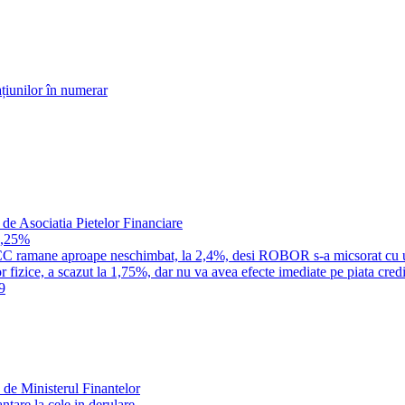
țiunilor în numerar
 de Asociatia Pietelor Financiare
1,25%
a IRCC ramane aproape neschimbat, la 2,4%, desi ROBOR s-a micsorat cu 
 fizice, a scazut la 1,75%, dar nu va avea efecte imediate pe piata credi
9
 de Ministerul Finantelor
tare la cele in derulare