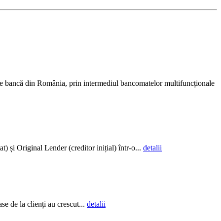
ce bancă din România, prin intermediul bancomatelor multifuncționale
și Original Lender (creditor inițial) într-o...
detalii
e de la clienți au crescut...
detalii