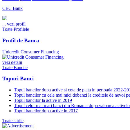
CEC Bank
...
vezi profil
Toate Profilele
Profil de Banca
Unicredit Consumer Financing
vezi detalii
Toate Bancile
Topuri Banci
Topul bancilor dupa active si cota de piata in perioada 2022-20
Topul bancilor cu cele mai mici dobanzi la creditele de nevoi p
Topul bancilor la active in 2019
Topul celor mai mari banci din Romania dupa valoarea activelo
Topul bancilor dupa active in 2017
Toate stirile