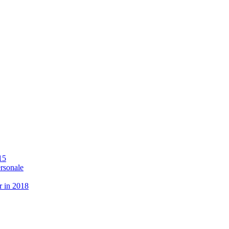
15
ersonale
r in 2018