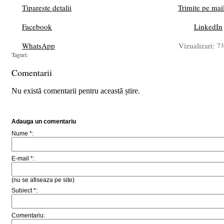
Tipareste detalii
Trimite pe mai
Facebook
LinkedIn
WhatsApp
Vizualizari:
73
Taguri:
Comentarii
Nu există comentarii pentru această știre.
Adauga un comentariu
Nume *:
E-mail *:
(nu se afiseaza pe site)
Subiect *:
Comentariu: