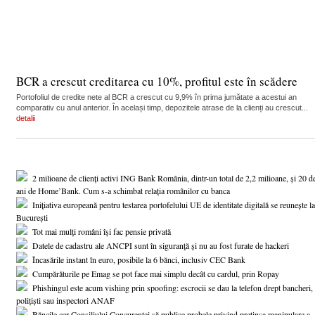
BCR a crescut creditarea cu 10%, profitul este în scădere
Portofoliul de credite nete al BCR a crescut cu 9,9% în prima jumătate a acestui an
comparativ cu anul anterior. În același timp, depozitele atrase de la clienți au crescut...
detalii
2 milioane de clienți activi ING Bank România, dintr-un total de 2,2 milioane, și 20 d
ani de Home’Bank. Cum s-a schimbat relația românilor cu banca
Inițiativa europeană pentru testarea portofelului UE de identitate digitală se reunește la
București
Tot mai mulți români își fac pensie privată
Datele de cadastru ale ANCPI sunt în siguranță și nu au fost furate de hackeri
Încasările instant în euro, posibile la 6 bănci, inclusiv CEC Bank
Cumpărăturile pe Emag se pot face mai simplu decât cu cardul, prin Ropay
Phishingul este acum vishing prin spoofing: escrocii se dau la telefon drept bancheri,
polițiști sau inspectori ANAF
Băncile cer Consiliului Concurenței să publice probele privind pretinsa manipulare a