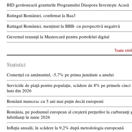
BID gestionează granturile Programului Diaspora Investește Acasă
Ratingul României, confirmat la Baa3
Ratingul României, menținut la BBB- cu perspectivă negativă
Guvernul renunță la Mastercard pentru portofelul digital
Toate stiri
Statistici
Comerțul cu amănuntul, -5,7% pe prima jumătate a anului
Serviciile de piață pentru populație, scădere de 8% pe primele cinci
luni din 2026
Românii muncesc cu 5 ani mai puțin decât europenii
România, pe podiumul european al creșterii prețurilor la carburanți ș
lubrifianți în iunie 2026
Inflația anuală, în scădere la 9,2% după metodologia europeană