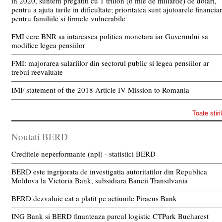
in 2020, suntem pregatiti cu 1 trilion (o mie de miliarde) de dolari,
pentru a ajuta tarile in dificultate; prioritatea sunt ajutoarele financia
pentru familiile si firmele vulnerabile
FMI cere BNR sa intareasca politica monetara iar Guvernului sa
modifice legea pensiilor
FMI: majorarea salariilor din sectorul public si legea pensiilor ar
trebui reevaluate
IMF statement of the 2018 Article IV Mission to Romania
Toate stiri
Noutati BERD
Creditele neperformante (npl) - statistici BERD
BERD este ingrijorata de investigatia autoritatilor din Republica
Moldova la Victoria Bank, subsidiara Bancii Transilvania
BERD dezvaluie cat a platit pe actiunile Piraeus Bank
ING Bank si BERD finanteaza parcul logistic CTPark Bucharest