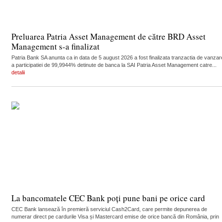
Preluarea Patria Asset Management de către BRD Asset
Management s-a finalizat
Patria Bank SA anunta ca in data de 5 august 2026 a fost finalizata tranzactia de vanzar
a participatiei de 99,9944% detinute de banca la SAI Patria Asset Management catre...
detalii
La bancomatele CEC Bank poți pune bani pe orice card
CEC Bank lansează în premieră serviciul Cash2Card, care permite depunerea de
numerar direct pe cardurile Visa și Mastercard emise de orice bancă din România, prin