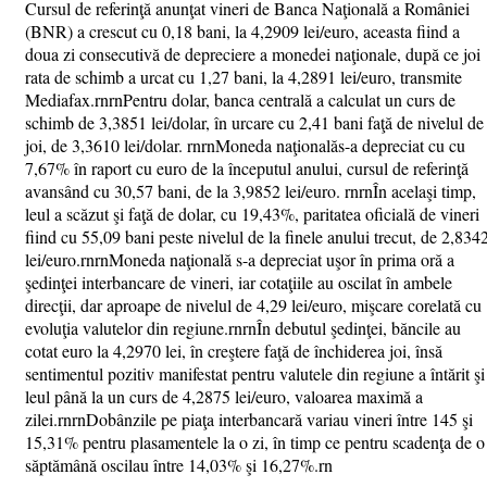
Cursul de referinţă anunţat vineri de Banca Naţională a României
(BNR) a crescut cu 0,18 bani, la 4,2909 lei/euro, aceasta fiind a
doua zi consecutivă de depreciere a monedei naţionale, după ce joi
rata de schimb a urcat cu 1,27 bani, la 4,2891 lei/euro, transmite
Mediafax.rnrnPentru dolar, banca centrală a calculat un curs de
schimb de 3,3851 lei/dolar, în urcare cu 2,41 bani faţă de nivelul de
joi, de 3,3610 lei/dolar. rnrnMoneda naţionalăs-a depreciat cu cu
7,67% în raport cu euro de la începutul anului, cursul de referinţă
avansând cu 30,57 bani, de la 3,9852 lei/euro. rnrnÎn acelaşi timp,
leul a scăzut şi faţă de dolar, cu 19,43%, paritatea oficială de vineri
fiind cu 55,09 bani peste nivelul de la finele anului trecut, de 2,834
lei/euro.rnrnMoneda naţională s-a depreciat uşor în prima oră a
şedinţei interbancare de vineri, iar cotaţiile au oscilat în ambele
direcţii, dar aproape de nivelul de 4,29 lei/euro, mişcare corelată cu
evoluţia valutelor din regiune.rnrnÎn debutul şedinţei, băncile au
cotat euro la 4,2970 lei, în creştere faţă de închiderea joi, însă
sentimentul pozitiv manifestat pentru valutele din regiune a întărit şi
leul până la un curs de 4,2875 lei/euro, valoarea maximă a
zilei.rnrnDobânzile pe piaţa interbancară variau vineri între 145 şi
15,31% pentru plasamentele la o zi, în timp ce pentru scadenţa de o
săptămână oscilau între 14,03% şi 16,27%.rn