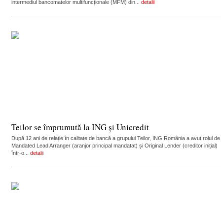
intermediul bancomatelor multifuncționale (MFM) din...
detalii
Teilor se împrumută la ING și Unicredit
După 12 ani de relație în calitate de bancă a grupului Teilor, ING România a avut rolul de
Mandated Lead Arranger (aranjor principal mandatat) și Original Lender (creditor inițial)
într-o...
detalii