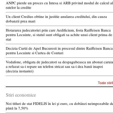
ANPC pierde un proces cu Intesa si ARB privind modul de calcul al
ratelor la credite
Un client Credius obtine in justitie anularea creditului, din cauza
dobanzii prea mari
Hotararea judecatoriei prin care Aedificium, fosta Raiffeisen Banca
pentru Locuinte, si statul sunt obligati sa achite unui client prima de
stat
Decizia Curtii de Apel Bucuresti in procesul dintre Raiffeisen Banca
pentru Locuinte si Curtea de Conturi
Vodafone, obligata de judecatori sa despagubeasca un abonat carui
a refuzat sa-i repare un telefon stricat sau sa-i dea banii inapoi
(decizia instantei)
Toate stiri
Stiri economice
Noi titluri de stat FIDELIS în lei și euro, cu dobânzi neimpozabile d
pânã la 7,50%