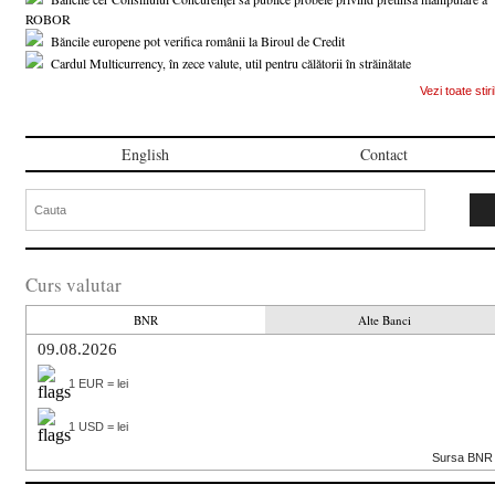
ROBOR
Băncile europene pot verifica românii la Biroul de Credit
Cardul Multicurrency, în zece valute, util pentru călătorii în străinătate
Vezi toate stiri
English
Contact
Curs valutar
BNR
Alte Banci
09.08.2026
1 EUR = lei
1 USD = lei
Sursa BNR