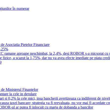
țiunilor în numerar
 de Asociatia Pietelor Financiare
1,25%
a IRCC ramane aproape neschimbat, la 2,4%, desi ROBOR s-a micsorat cu 
 fizice, a scazut la 1,75%, dar nu va avea efecte imediate pe piata credi
9
 de Ministerul Finantelor
tare la cele in derulare
i si 0,2% la cele mici, insa bancherii avertizeaza ca indiferent de nivel
n cauza taxei bancare; strategia va fi reevaluata, nu vor mai fi acordate c
OBOR-ul ar putea fi inlocuit cu marja de dobanda a bancilor