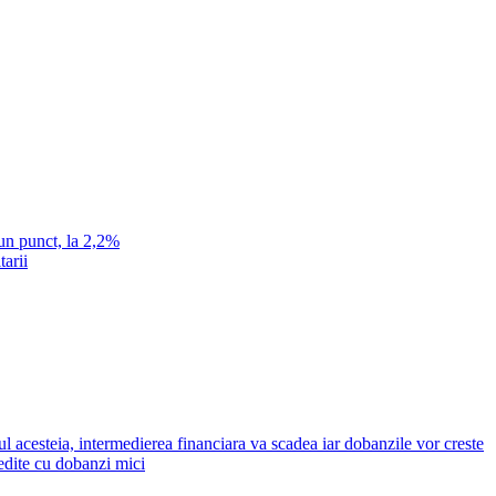
un punct, la 2,2%
tarii
ul acesteia, intermedierea financiara va scadea iar dobanzile vor creste
redite cu dobanzi mici