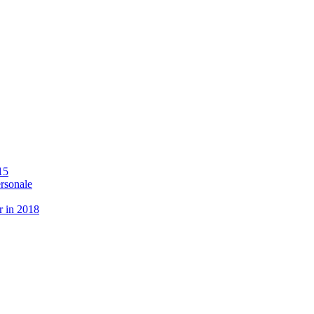
15
ersonale
r in 2018