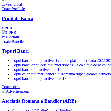
...
vezi profil
Toate Profilele
Profil de Banca
CPBR
vezi detalii
Toate Bancile
Topuri Banci
Topul bancilor dupa active si cota de piata in perioada 2022-20
Topul bancilor cu cele mai mici dobanzi la creditele de nevoi p
Topul bancilor la active in 2019
Topul celor mai mari banci din Romania dupa valoarea activelo
Topul bancilor dupa active in 2017
Toate stirile
Asociatia Romana a Bancilor (ARB)
Conducerea ARB rămâne neschimbată