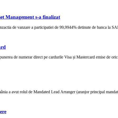
et Management s-a finalizat
ranzactia de vanzare a participatiei de 99,9944% detinute de banca la S
ard
unerea de numerar direct pe cardurile Visa și Mastercard emise de ori
ânia a avut rolul de Mandated Lead Arranger (aranjor principal mandatat) 
ere