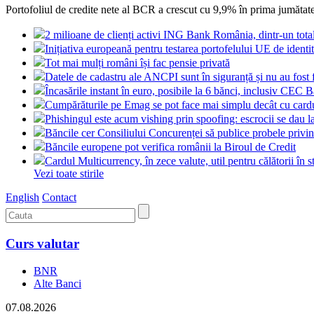
Portofoliul de credite nete al BCR a crescut cu 9,9% în prima jumătate a
2 milioane de clienți activi ING Bank România, dintr-un tot
Inițiativa europeană pentru testarea portofelului UE de identit
Tot mai mulți români își fac pensie privată
Datele de cadastru ale ANCPI sunt în siguranță și nu au fost 
Încasările instant în euro, posibile la 6 bănci, inclusiv CEC 
Cumpărăturile pe Emag se pot face mai simplu decât cu card
Phishingul este acum vishing prin spoofing: escrocii se dau l
Băncile cer Consiliului Concurenței să publice probele pri
Băncile europene pot verifica românii la Biroul de Credit
Cardul Multicurrency, în zece valute, util pentru călătorii în s
Vezi toate stirile
English
Contact
Curs valutar
BNR
Alte Banci
07.08.2026