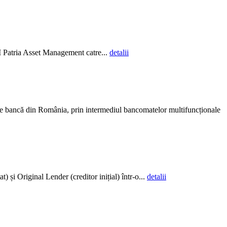
AI Patria Asset Management catre...
detalii
ce bancă din România, prin intermediul bancomatelor multifuncționale
și Original Lender (creditor inițial) într-o...
detalii