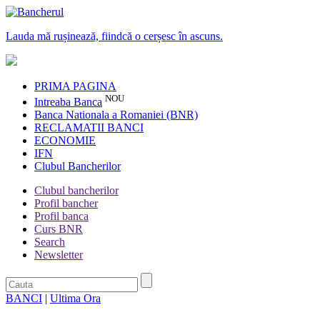
Lauda mă rușinează, fiindcă o cerșesc în ascuns.
PRIMA PAGINA
NOU
Intreaba Banca
Banca Nationala a Romaniei (BNR)
RECLAMATII BANCI
ECONOMIE
IFN
Clubul Bancherilor
Clubul bancherilor
Profil bancher
Profil banca
Curs BNR
Search
Newsletter
BANCI
|
Ultima Ora