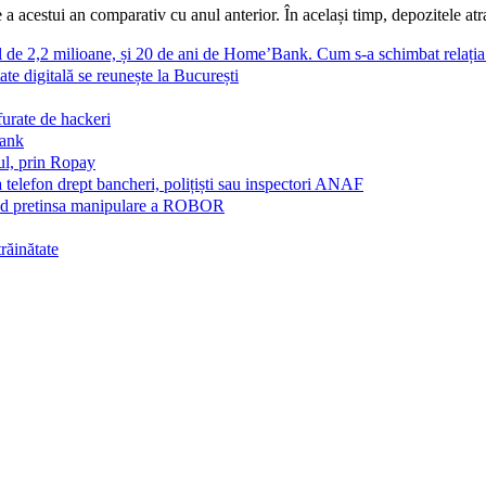
 acestui an comparativ cu anul anterior. În același timp, depozitele atras
al de 2,2 milioane, și 20 de ani de Home’Bank. Cum s-a schimbat relați
ate digitală se reunește la București
furate de hackeri
Bank
ul, prin Ropay
a telefon drept bancheri, polițiști sau inspectori ANAF
vind pretinsa manipulare a ROBOR
trăinătate