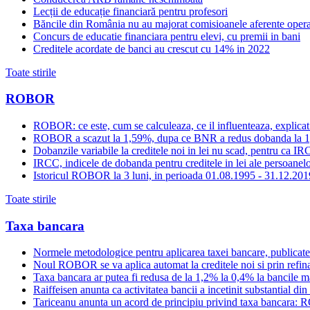
Lecții de educație financiară pentru profesori
Băncile din România nu au majorat comisioanele aferente opera
Concurs de educatie financiara pentru elevi, cu premii in bani
Creditele acordate de banci au crescut cu 14% in 2022
Toate stirile
ROBOR
ROBOR: ce este, cum se calculeaza, ce il influenteaza, explicat
ROBOR a scazut la 1,59%, dupa ce BNR a redus dobanda la 
Dobanzile variabile la creditele noi in lei nu scad, pentru c
IRCC, indicele de dobanda pentru creditele in lei ale persoanelor
Istoricul ROBOR la 3 luni, in perioada 01.08.1995 - 31.12.201
Toate stirile
Taxa bancara
Normele metodologice pentru aplicarea taxei bancare, publicate
Noul ROBOR se va aplica automat la creditele noi si prin refinan
Taxa bancara ar putea fi redusa de la 1,2% la 0,4% la bancile mar
Raiffeisen anunta ca activitatea bancii a incetinit substantial di
Tariceanu anunta un acord de principiu privind taxa bancara: R