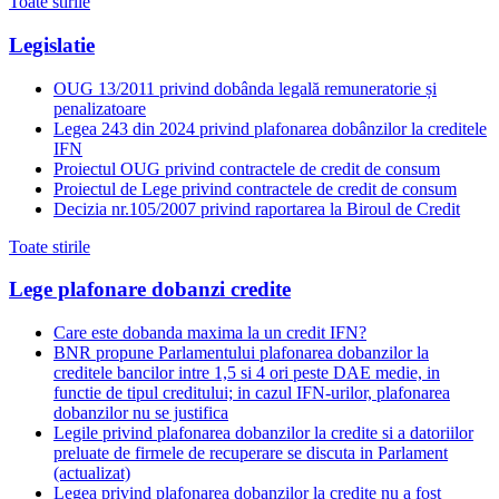
Toate stirile
Legislatie
OUG 13/2011 privind dobânda legală remuneratorie și
penalizatoare
Legea 243 din 2024 privind plafonarea dobânzilor la creditele
IFN
Proiectul OUG privind contractele de credit de consum
Proiectul de Lege privind contractele de credit de consum
Decizia nr.105/2007 privind raportarea la Biroul de Credit
Toate stirile
Lege plafonare dobanzi credite
Care este dobanda maxima la un credit IFN?
BNR propune Parlamentului plafonarea dobanzilor la
creditele bancilor intre 1,5 si 4 ori peste DAE medie, in
functie de tipul creditului; in cazul IFN-urilor, plafonarea
dobanzilor nu se justifica
Legile privind plafonarea dobanzilor la credite si a datoriilor
preluate de firmele de recuperare se discuta in Parlament
(actualizat)
Legea privind plafonarea dobanzilor la credite nu a fost