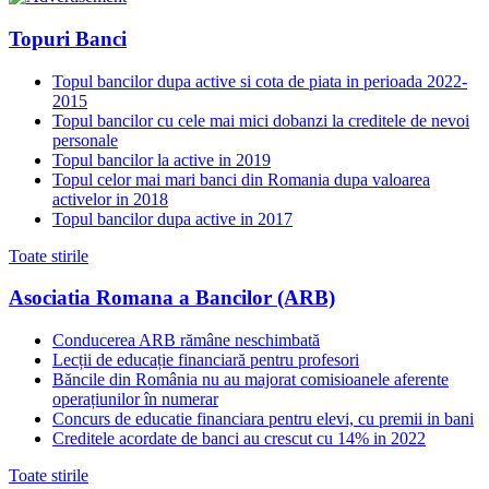
Topuri Banci
Topul bancilor dupa active si cota de piata in perioada 2022-
2015
Topul bancilor cu cele mai mici dobanzi la creditele de nevoi
personale
Topul bancilor la active in 2019
Topul celor mai mari banci din Romania dupa valoarea
activelor in 2018
Topul bancilor dupa active in 2017
Toate stirile
Asociatia Romana a Bancilor (ARB)
Conducerea ARB rămâne neschimbată
Lecții de educație financiară pentru profesori
Băncile din România nu au majorat comisioanele aferente
operațiunilor în numerar
Concurs de educatie financiara pentru elevi, cu premii in bani
Creditele acordate de banci au crescut cu 14% in 2022
Toate stirile