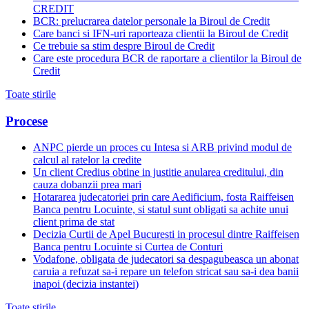
CREDIT
BCR: prelucrarea datelor personale la Biroul de Credit
Care banci si IFN-uri raporteaza clientii la Biroul de Credit
Ce trebuie sa stim despre Biroul de Credit
Care este procedura BCR de raportare a clientilor la Biroul de
Credit
Toate stirile
Procese
ANPC pierde un proces cu Intesa si ARB privind modul de
calcul al ratelor la credite
Un client Credius obtine in justitie anularea creditului, din
cauza dobanzii prea mari
Hotararea judecatoriei prin care Aedificium, fosta Raiffeisen
Banca pentru Locuinte, si statul sunt obligati sa achite unui
client prima de stat
Decizia Curtii de Apel Bucuresti in procesul dintre Raiffeisen
Banca pentru Locuinte si Curtea de Conturi
Vodafone, obligata de judecatori sa despagubeasca un abonat
caruia a refuzat sa-i repare un telefon stricat sau sa-i dea banii
inapoi (decizia instantei)
Toate stirile