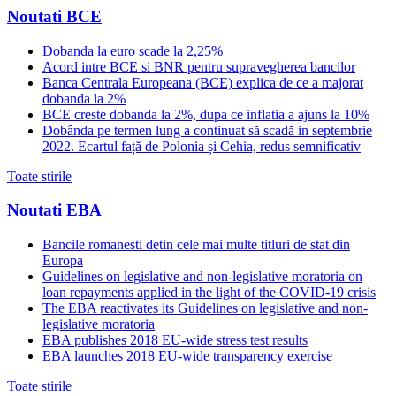
Noutati BCE
Dobanda la euro scade la 2,25%
Acord intre BCE si BNR pentru supravegherea bancilor
Banca Centrala Europeana (BCE) explica de ce a majorat
dobanda la 2%
BCE creste dobanda la 2%, dupa ce inflatia a ajuns la 10%
Dobânda pe termen lung a continuat să scadă in septembrie
2022. Ecartul față de Polonia și Cehia, redus semnificativ
Toate stirile
Noutati EBA
Bancile romanesti detin cele mai multe titluri de stat din
Europa
Guidelines on legislative and non-legislative moratoria on
loan repayments applied in the light of the COVID-19 crisis
The EBA reactivates its Guidelines on legislative and non-
legislative moratoria
EBA publishes 2018 EU-wide stress test results
EBA launches 2018 EU-wide transparency exercise
Toate stirile