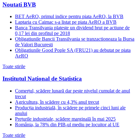
Noutati BVB
BET AeRO, primul indice pentru piata AeRO, la BVB
Laptaria cu Caimac s-a listat pe piata AeRO a BVB
Banca Transilvania plateste un dividend brut pe actiune de
0,17 lei din profitul pe 2018
Obligatiunile Bancii Transilvania se tranzactioneaza la Bursa
de Valori Bucuresti
Obligatiunile Good Pople SA (FRU21) au debutat pe piata
AeRO
Toate stirile
Institutul National de Statistica
Comerțul, scădere lunară dar peste nivelul cumulat de anul
trecut
Agricultura, în scădere cu 4,3% anul trecut
Producția industrială, în scădere pe primele cinci luni ale
anului
Prețurile industriale, scădere marginală în mai 2025
România, la 78% din PIB-ul mediu pe locuitor al UE
Toate stirile