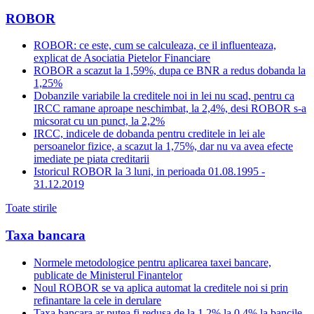
ROBOR
ROBOR: ce este, cum se calculeaza, ce il influenteaza,
explicat de Asociatia Pietelor Financiare
ROBOR a scazut la 1,59%, dupa ce BNR a redus dobanda la
1,25%
Dobanzile variabile la creditele noi in lei nu scad, pentru ca
IRCC ramane aproape neschimbat, la 2,4%, desi ROBOR s-a
micsorat cu un punct, la 2,2%
IRCC, indicele de dobanda pentru creditele in lei ale
persoanelor fizice, a scazut la 1,75%, dar nu va avea efecte
imediate pe piata creditarii
Istoricul ROBOR la 3 luni, in perioada 01.08.1995 -
31.12.2019
Toate stirile
Taxa bancara
Normele metodologice pentru aplicarea taxei bancare,
publicate de Ministerul Finantelor
Noul ROBOR se va aplica automat la creditele noi si prin
refinantare la cele in derulare
Taxa bancara ar putea fi redusa de la 1,2% la 0,4% la bancile