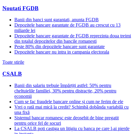
Noutati FGDB
Banii din banci sunt garantati, anunta FGDB
Depozitele bancare garantate de FGDB au crescut cu 13
miliarde lei
Depozitele bancare garantate de FGDB reprezinta doua treimi
din totalul depozitelor din bancile romanesti
Peste 80% din depozitele bancare sunt garantate
Depozitele bancare nu intra in campania electorala
Toate stirile
CSALB
Banii din salariu trebuie împărțiți astfel: 50% pentru
cheltuielile familiei, 30% pentru distracție, 20% pentru
economii
Cum se fac fraudele bancare online și cum ne ferim de ele
Vrei o rată mai mică la credit? Schimbă dobânda variabilă cu
una fixă
Sistemul bancar romanesc este deosebit de bine pregatit
pentru orice fel de socuri
La CSALB poti castiga un litigiu cu banca pe care l-ai pierde
in instanta