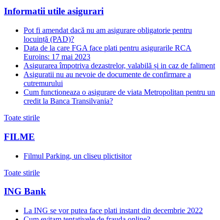
Informatii utile asigurari
Pot fi amendat dacă nu am asigurare obligatorie pentru
locuință (PAD)?
Data de la care FGA face plati pentru asigurarile RCA
Euroins: 17 mai 2023
Asigurarea împotriva dezastrelor, valabilă și in caz de faliment
Asiguratii nu au nevoie de documente de confirmare a
cutremurului
Cum functioneaza o asigurare de viata Metropolitan pentru un
credit la Banca Transilvania?
Toate stirile
FILME
Filmul Parking, un cliseu plictisitor
Toate stirile
ING Bank
La ING se vor putea face plati instant din decembrie 2022
Cum evitam tentativele de frauda online?