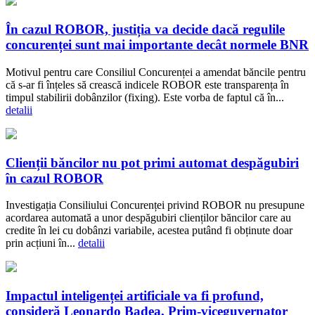
În cazul ROBOR, justiția va decide dacă regulile
concurenței sunt mai importante decât normele BNR
Motivul pentru care Consiliul Concurenței a amendat băncile pentru
că s-ar fi înțeles să crească indicele ROBOR este transparența în
timpul stabilirii dobânzilor (fixing). Este vorba de faptul că în...
detalii
Clienții băncilor nu pot primi automat despăgubiri
în cazul ROBOR
Investigația Consiliului Concurenței privind ROBOR nu presupune
acordarea automată a unor despăgubiri clienților băncilor care au
credite în lei cu dobânzi variabile, acestea putând fi obținute doar
prin acțiuni în...
detalii
Impactul inteligenței artificiale va fi profund,
consideră Leonardo Badea, Prim-viceguvernator