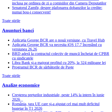
inclusa pe ordinea de zi a comisiilor din Camera Deputatilor
Senatorul Zamfir, despre plafonarea dobanzilor la credite:
numai bou-i consecvent!
Toate stirile
Anunturi banci
Aplicația George BCR are o nouă versiune, cu Travel Hub
Aplicația George BCR va necesita iOS 17.7 începând cu
versiunea 26.26
BRD aderă la contractul colectiv de muncă încheiat de CPBR
cu sindicatele
Libra Bank și-a majorat profitul cu 20%, la 324 milioane lei
Programul BCR de sărbătorile de Paște
Toate stirile
Analize economice
Creșterea prețurilor industriale, peste 14% la intern în iunie
2026
România, țara UE care și-a ajustat cel mai mult deficitul
bugetar în T1 2026