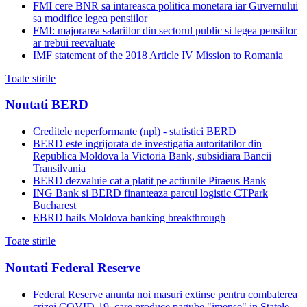
FMI cere BNR sa intareasca politica monetara iar Guvernului
sa modifice legea pensiilor
FMI: majorarea salariilor din sectorul public si legea pensiilor
ar trebui reevaluate
IMF statement of the 2018 Article IV Mission to Romania
Toate stirile
Noutati BERD
Creditele neperformante (npl) - statistici BERD
BERD este ingrijorata de investigatia autoritatilor din
Republica Moldova la Victoria Bank, subsidiara Bancii
Transilvania
BERD dezvaluie cat a platit pe actiunile Piraeus Bank
ING Bank si BERD finanteaza parcul logistic CTPark
Bucharest
EBRD hails Moldova banking breakthrough
Toate stirile
Noutati Federal Reserve
Federal Reserve anunta noi masuri extinse pentru combaterea
crizei COVID-19, care produce pagube "imense" in Statele