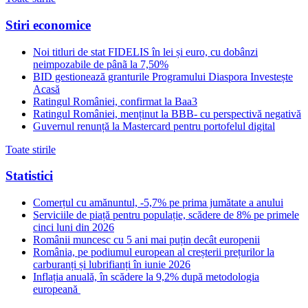
Stiri economice
Noi titluri de stat FIDELIS în lei și euro, cu dobânzi
neimpozabile de pânã la 7,50%
BID gestionează granturile Programului Diaspora Investește
Acasă
Ratingul României, confirmat la Baa3
Ratingul României, menținut la BBB- cu perspectivă negativă
Guvernul renunță la Mastercard pentru portofelul digital
Toate stirile
Statistici
Comerțul cu amănuntul, -5,7% pe prima jumătate a anului
Serviciile de piață pentru populație, scădere de 8% pe primele
cinci luni din 2026
Românii muncesc cu 5 ani mai puțin decât europenii
România, pe podiumul european al creșterii prețurilor la
carburanți și lubrifianți în iunie 2026
Inflația anuală, în scădere la 9,2% după metodologia
europeană