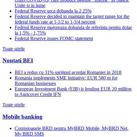
Unite si in lume
Federal Reserve urca dobanda la 2,25%
Federal Reserve decided to maintain the target range for the
federal funds rate at 1-1/2 to 1-3/4 percent
Federal Reserve majoreaza dobanda de referinta pentru dolar
la 1,5% - 1,75%
Federal Reserve issues FOMC statement
Toate stirile
Noutati BEI
BEI a redus cu 31% sprijinul acordat Romaniei in 2018
Romania implements SME Initiative: EUR 580 m for
Romanian businesses
European Investment Bank (EIB) is lending EUR 20 million
to Agricover Credit IFN
Toate stirile
Mobile banking
Comisioanele BRD pentru MyBRD Mobile, MyBRD Net,
My BRD SMS