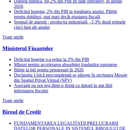
Datoria publică, 60,2% din PIB pe date operative, în aprilie
2026
Deficitul bugetar, 2% din PIB la jumătatea anului. Plățile
pentru dobânzi, mai mari decât ajustarea fiscală
Semnal de alarmă - producția industrială, -3,3% după primele
cinci luni ale anului
Toate stirile
Ministerul Finantelor
Deficitul bugetar s-a redus la 2% din PIB
Măsuri pentru accelerarea absorbției fondurilor europene
Bilete la băi pentru pensionari în 2026
Declarația Unică precompletată se găsește în secțiunea Mesaje
din Spațiul Privat Virtual (SPV)
Asociații nu pot ieși dintr-o firmă cu datorii la stat fără
informarea fiscului
Toate stirile
Biroul de Credit
FUNDAMENTAREA LEGALITATII PRELUCRARII
DATELOR PERSONALE IN SISTEMUL BIROULUI DE