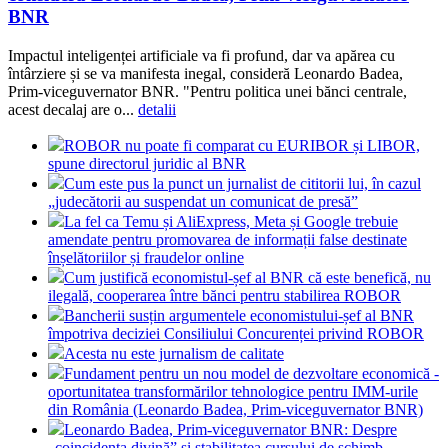
BNR
Impactul inteligenței artificiale va fi profund, dar va apărea cu
întârziere și se va manifesta inegal, consideră Leonardo Badea,
Prim-viceguvernator BNR. "Pentru politica unei bănci centrale,
acest decalaj are o...
detalii
ROBOR nu poate fi comparat cu EURIBOR și LIBOR,
spune directorul juridic al BNR
Cum este pus la punct un jurnalist de cititorii lui, în cazul
„judecătorii au suspendat un comunicat de presă”
La fel ca Temu și AliExpress, Meta și Google trebuie
amendate pentru promovarea de informații false destinate
înșelătoriilor și fraudelor online
Cum justifică economistul-șef al BNR că este benefică, nu
ilegală, cooperarea între bănci pentru stabilirea ROBOR
Bancherii susțin argumentele economistului-șef al BNR
împotriva deciziei Consiliului Concurenței privind ROBOR
Acesta nu este jurnalism de calitate
Fundament pentru un nou model de dezvoltare economică -
oportunitatea transformărilor tehnologice pentru IMM-urile
din România (Leonardo Badea, Prim-viceguvernator BNR)
Leonardo Badea, Prim-viceguvernator BNR: Despre
„coincidența divină” și stabilitatea cursului de schimb