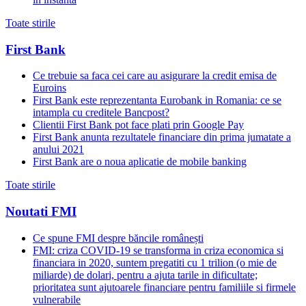
Toate stirile
First Bank
Ce trebuie sa faca cei care au asigurare la credit emisa de
Euroins
First Bank este reprezentanta Eurobank in Romania: ce se
intampla cu creditele Bancpost?
Clientii First Bank pot face plati prin Google Pay
First Bank anunta rezultatele financiare din prima jumatate a
anului 2021
First Bank are o noua aplicatie de mobile banking
Toate stirile
Noutati FMI
Ce spune FMI despre băncile românești
FMI: criza COVID-19 se transforma in criza economica si
financiara in 2020, suntem pregatiti cu 1 trilion (o mie de
miliarde) de dolari, pentru a ajuta tarile in dificultate;
prioritatea sunt ajutoarele financiare pentru familiile si firmele
vulnerabile