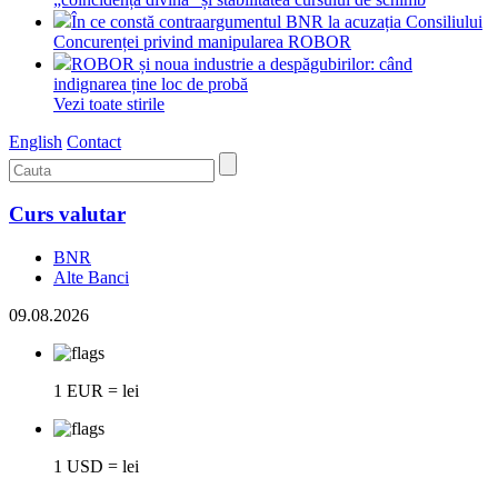
În ce constă contraargumentul BNR la acuzația Consiliului
Concurenței privind manipularea ROBOR
ROBOR și noua industrie a despăgubirilor: când
indignarea ține loc de probă
Vezi toate stirile
English
Contact
Curs valutar
BNR
Alte Banci
09.08.2026
1 EUR = lei
1 USD = lei