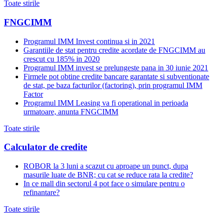
Toate stirile
FNGCIMM
Programul IMM Invest continua si in 2021
Garantiile de stat pentru credite acordate de FNGCIMM au
crescut cu 185% in 2020
Programul IMM invest se prelungeste pana in 30 iunie 2021
Firmele pot obtine credite bancare garantate si subventionate
de stat, pe baza facturilor (factoring), prin programul IMM
Factor
Programul IMM Leasing va fi operational in perioada
urmatoare, anunta FNGCIMM
Toate stirile
Calculator de credite
ROBOR la 3 luni a scazut cu aproape un punct, dupa
masurile luate de BNR; cu cat se reduce rata la credite?
In ce mall din sectorul 4 pot face o simulare pentru o
refinantare?
Toate stirile