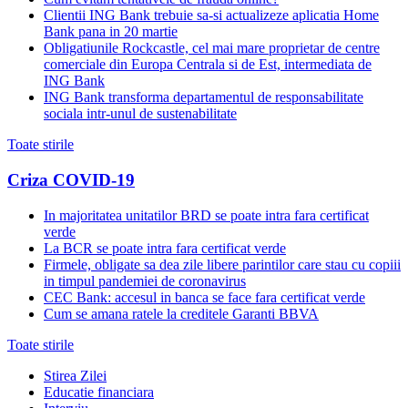
Clientii ING Bank trebuie sa-si actualizeze aplicatia Home
Bank pana in 20 martie
Obligatiunile Rockcastle, cel mai mare proprietar de centre
comerciale din Europa Centrala si de Est, intermediata de
ING Bank
ING Bank transforma departamentul de responsabilitate
sociala intr-unul de sustenabilitate
Toate stirile
Criza COVID-19
In majoritatea unitatilor BRD se poate intra fara certificat
verde
La BCR se poate intra fara certificat verde
Firmele, obligate sa dea zile libere parintilor care stau cu copiii
in timpul pandemiei de coronavirus
CEC Bank: accesul in banca se face fara certificat verde
Cum se amana ratele la creditele Garanti BBVA
Toate stirile
Stirea Zilei
Educatie financiara