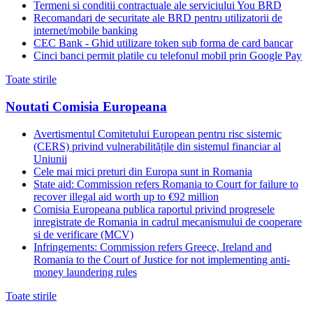
Termeni si conditii contractuale ale serviciului You BRD
Recomandari de securitate ale BRD pentru utilizatorii de
internet/mobile banking
CEC Bank - Ghid utilizare token sub forma de card bancar
Cinci banci permit platile cu telefonul mobil prin Google Pay
Toate stirile
Noutati Comisia Europeana
Avertismentul Comitetului European pentru risc sistemic
(CERS) privind vulnerabilitățile din sistemul financiar al
Uniunii
Cele mai mici preturi din Europa sunt in Romania
State aid: Commission refers Romania to Court for failure to
recover illegal aid worth up to €92 million
Comisia Europeana publica raportul privind progresele
inregistrate de Romania in cadrul mecanismului de cooperare
si de verificare (MCV)
Infringements: Commission refers Greece, Ireland and
Romania to the Court of Justice for not implementing anti-
money laundering rules
Toate stirile