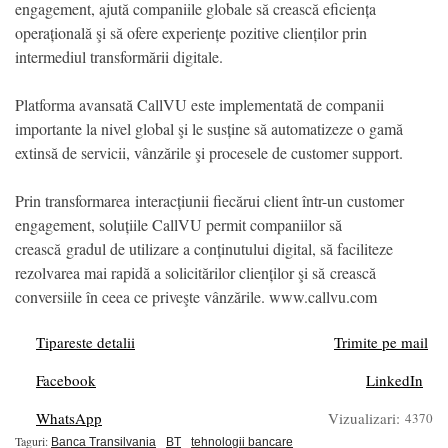
engagement, ajută companiile globale să crească eficiența
operațională şi să ofere experiențe pozitive clienților prin
intermediul transformării digitale.
Platforma avansată CallVU este implementată de companii
importante la nivel global şi le susține să automatizeze o gamă
extinsă de servicii, vânzările şi procesele de customer support.
Prin transformarea interacțiunii fiecărui client într-un customer
engagement, soluțiile CallVU permit companiilor să
crească gradul de utilizare a conținutului digital, să faciliteze
rezolvarea mai rapidă a solicitărilor clienților şi să crească
conversiile în ceea ce priveşte vânzările. www.callvu.com
Tipareste detalii
Trimite pe mail
Facebook
LinkedIn
WhatsApp
Vizualizari:
4370
Taguri:
Banca Transilvania
BT
tehnologii bancare