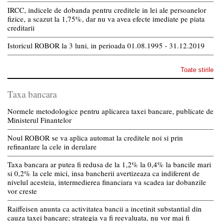
IRCC, indicele de dobanda pentru creditele in lei ale persoanelor
fizice, a scazut la 1,75%, dar nu va avea efecte imediate pe piata
creditarii
Istoricul ROBOR la 3 luni, in perioada 01.08.1995 - 31.12.2019
Toate stirile
Taxa bancara
Normele metodologice pentru aplicarea taxei bancare, publicate de
Ministerul Finantelor
Noul ROBOR se va aplica automat la creditele noi si prin
refinantare la cele in derulare
Taxa bancara ar putea fi redusa de la 1,2% la 0,4% la bancile mari
si 0,2% la cele mici, insa bancherii avertizeaza ca indiferent de
nivelul acesteia, intermedierea financiara va scadea iar dobanzile
vor creste
Raiffeisen anunta ca activitatea bancii a incetinit substantial din
cauza taxei bancare; strategia va fi reevaluata, nu vor mai fi