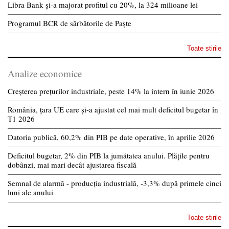
Libra Bank și-a majorat profitul cu 20%, la 324 milioane lei
Programul BCR de sărbătorile de Paște
Toate stirile
Analize economice
Creșterea prețurilor industriale, peste 14% la intern în iunie 2026
România, țara UE care și-a ajustat cel mai mult deficitul bugetar în
T1 2026
Datoria publică, 60,2% din PIB pe date operative, în aprilie 2026
Deficitul bugetar, 2% din PIB la jumătatea anului. Plățile pentru
dobânzi, mai mari decât ajustarea fiscală
Semnal de alarmă - producția industrială, -3,3% după primele cinci
luni ale anului
Toate stirile