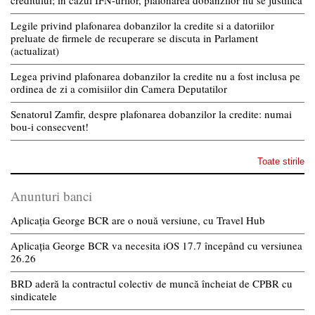
creditului; in cazul IFN-urilor, plafonarea dobanzilor nu se justifica
Legile privind plafonarea dobanzilor la credite si a datoriilor
preluate de firmele de recuperare se discuta in Parlament
(actualizat)
Legea privind plafonarea dobanzilor la credite nu a fost inclusa pe
ordinea de zi a comisiilor din Camera Deputatilor
Senatorul Zamfir, despre plafonarea dobanzilor la credite: numai
bou-i consecvent!
Toate stirile
Anunturi banci
Aplicația George BCR are o nouă versiune, cu Travel Hub
Aplicația George BCR va necesita iOS 17.7 începând cu versiunea
26.26
BRD aderă la contractul colectiv de muncă încheiat de CPBR cu
sindicatele