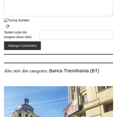
Tastati codul din
imagine (doar cifre)
Alte stiri din categoria:
Banca Transilvania (BT)