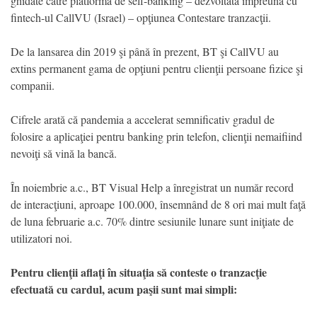
ghidate către platforma de self-banking – dezvoltată împreună cu
fintech-ul CallVU (Israel) – opţiunea Contestare tranzacţii.
De la lansarea din 2019 şi până în prezent, BT şi CallVU au
extins permanent gama de opţiuni pentru clienţii persoane fizice şi
companii.
Cifrele arată că pandemia a accelerat semnificativ gradul de
folosire a aplicaţiei pentru banking prin telefon, clienţii nemaifiind
nevoiţi să vină la bancă.
În noiembrie a.c., BT Visual Help a înregistrat un număr record
de interacţiuni, aproape 100.000, însemnând de 8 ori mai mult faţă
de luna februarie a.c. 70% dintre sesiunile lunare sunt iniţiate de
utilizatori noi.
Pentru clienţii aflaţi în situaţia să conteste o tranzacţie
efectuată cu cardul, acum paşii sunt mai simpli: