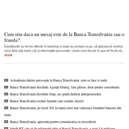
Cum stiu daca un mesaj este de la Banca Transilvania sau o
frauda?
Înșelătoriile au forme diferite în banking și toate au același scop, să găsească victime,
miza fiind atât banii, cât și informațiile personale. Unele sunt făcute în așa fel încât să...
detalii
Actualizara datelor personale la Banca Transilvania: cum se face si unde
Banca Transilvania deschide Agenții Dialog, fara ghisee, doar pentru consultanta
Banca Transilvania deschide Stup, un spatiu dedicat antreprenorilor
Banca Transilvania sustine femeile care conduc afaceri
Banca Transilvania, pe locul 302 in topul celor mai valoroase branduri bancare din
lume
Banca Transilvania, apreciata pentru comunicarea cu investitorii
Intreb BT, site-ul de informatii utile al Bancii Transilvania, a avut 3,6 milioane