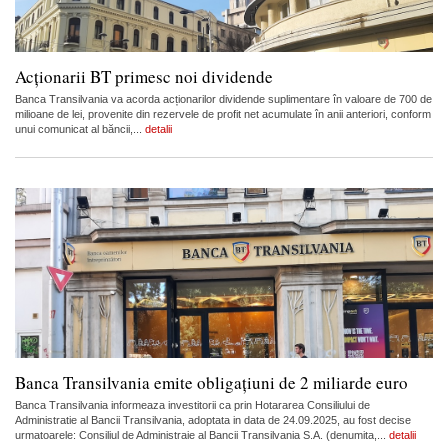
Acționarii BT primesc noi dividende
Banca Transilvania va acorda acționarilor dividende suplimentare în valoare de 700 de
milioane de lei, provenite din rezervele de profit net acumulate în anii anteriori, conform
unui comunicat al băncii,...
detalii
Banca Transilvania emite obligațiuni de 2 miliarde euro
Banca Transilvania informeaza investitorii ca prin Hotararea Consiliului de
Administratie al Bancii Transilvania, adoptata in data de 24.09.2025, au fost decise
urmatoarele: Consiliul de Administraie al Bancii Transilvania S.A. (denumita,...
detalii