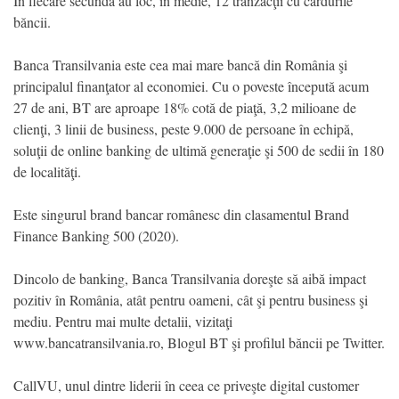
În fiecare secundă au loc, în medie, 12 tranzacţii cu cardurile
băncii.
Banca Transilvania este cea mai mare bancă din România şi
principalul finanţator al economiei. Cu o poveste începută acum
27 de ani, BT are aproape 18% cotă de piaţă, 3,2 milioane de
clienţi, 3 linii de business, peste 9.000 de persoane în echipă,
soluţii de online banking de ultimă generaţie şi 500 de sedii în 180
de localităţi.
Este singurul brand bancar românesc din clasamentul Brand
Finance Banking 500 (2020).
Dincolo de banking, Banca Transilvania doreşte să aibă impact
pozitiv în România, atât pentru oameni, cât şi pentru business şi
mediu. Pentru mai multe detalii, vizitaţi
www.bancatransilvania.ro, Blogul BT şi profilul băncii pe Twitter.
CallVU, unul dintre liderii în ceea ce priveşte digital customer