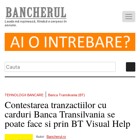
Lauda mă rușinează, fiindcă o cerșesc în
ascuns.
|
TEHNOLOGII BANCARE
Banca Transilvania (BT)
Contestarea tranzactiilor cu
carduri Banca Transilvania se
poate face si prin BT Visual Help
Autor:
Bancherul.ro