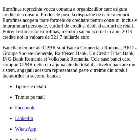
Eurofinas reprezinta vocea comuna a organizatiilor care asigura
credite de consum. Produsele puse la dispozitie de catre membrii
Eurofinas acopera toate formele de creditare pentru consum, inclusiv
imprumuturi personale, carduri de credit si debit si carduri de retail.
Potrivit estimarilor Eurofinas, membrii sai au acordat in anul 2013
credite noi in valoare de 321,7 miliarde euro.
Bancile membre ale CPBR sunt Banca Comerciala Romana, BRD ‐
Groupe Societe Generale, Raiffeisen Bank, UniCredit‐Tiriac Bank,
ING Bank Romania si Volksbank Romania. Cele sase banci care
compun CPBR detin circa jumatate din totalul activelor bancare din
sistem, angajatii acestora reprezentand peste o treime din totalul
lucratorilor in sectorul bancar.
Tipareste detalii
Trimite pe mail
Facebook
LinkedIn
WhatsApp
Vizualizari: