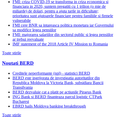
FMI: criza COVID-19 se transforma in criza economica si
financiara in 2020, suntem pregatiti cu 1 trilion (o mie de
miliarde) de dolari, pentru a ajuta tarile in dificultate;
prioritatea sunt ajutoarele financiare pentru familiile si firmele
vulnerabile
FMI cere BNR sa intareasca politica monetara iar Guvernului
sa modifice legea pensiilor
FMI: majorarea salariilor din sectorul public si legea pensiilor
ar trebui reevaluate
IMF statement of the 2018 Article IV Mission to Romania
Toate stirile
Noutati BERD
Creditele neperformante (npl) - statistici BERD
BERD este ingrijorata de investigatia autoritatilor din
Republica Moldova la Victoria Bank, subsidiara Bancii
Transilvania
BERD dezvaluie cat a platit pe actiunile Piraeus Bank
ING Bank si BERD finanteaza parcul logistic CTPark
Bucharest
EBRD hails Moldova banking breakthrough
Toate stirile