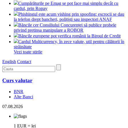
Cumpărăturile pe Emag se pot face mai simplu decât cu
cardul, prin Ropay
Phishingul este acum vishing prin spoofing: escrocii se dau
la telefon drept bancheri, polițiști sau inspectori ANAF
Băncile cer Consiliului Concurenței să publice probele
privind pretinsa manipulare a ROBOR
Băncile europene pot verifica românii la Biroul de Credit
Cardul Multicurrency, în zece valute, util pentru călătorii în
străinătate
Vezi toate stirile
English
Contact
Curs valutar
BNR
Alte Banci
07.08.2026
1 EUR = lei