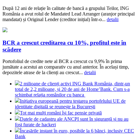
După 12 ani de relație în calitate de bancă a grupului Teilor, ING
România a avut rolul de Mandated Lead Arranger (aranjor principal
mandatat) și Original Lender (creditor inițial) într-o...
detalii
BCR a crescut creditarea cu 10%, profitul este în
scădere
Portofoliul de credite nete al BCR a crescut cu 9,9% în prima
jumătate a acestui an comparativ cu anul anterior. În același timp,
depozitele atrase de la clienți au crescut...
detalii
2 milioane de clienți activi ING Bank România, dintr-un
total de 2,2 milioane, și 20 de ani de Home’Bank. Cum s-a
schimbat relația românilor cu banca
Inițiativa europeană pentru testarea portofelului UE de
identitate digitală se reunește la București
Tot mai mulți români își fac pensie privată
Datele de cadastru ale ANCPI sunt în siguranță și nu au
fost furate de hackeri
Încasările instant în euro, posibile la 6 bănci, inclusiv CEC
Bank