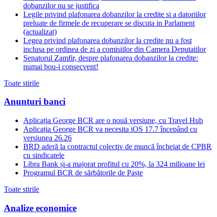
dobanzilor nu se justifica
Legile privind plafonarea dobanzilor la credite si a datoriilor
preluate de firmele de recuperare se discuta in Parlament
(actualizat)
Legea privind plafonarea dobanzilor la credite nu a fost
inclusa pe ordinea de zi a comisiilor din Camera Deputatilor
Senatorul Zamfir, despre plafonarea dobanzilor la credite:
numai bou-i consecvent!
Toate stirile
Anunturi banci
Aplicația George BCR are o nouă versiune, cu Travel Hub
Aplicația George BCR va necesita iOS 17.7 începând cu
versiunea 26.26
BRD aderă la contractul colectiv de muncă încheiat de CPBR
cu sindicatele
Libra Bank și-a majorat profitul cu 20%, la 324 milioane lei
Programul BCR de sărbătorile de Paște
Toate stirile
Analize economice