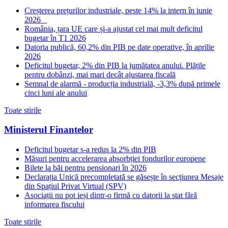
Creșterea prețurilor industriale, peste 14% la intern în iunie
2026
România, țara UE care și-a ajustat cel mai mult deficitul
bugetar în T1 2026
Datoria publică, 60,2% din PIB pe date operative, în aprilie
2026
Deficitul bugetar, 2% din PIB la jumătatea anului. Plățile
pentru dobânzi, mai mari decât ajustarea fiscală
Semnal de alarmă - producția industrială, -3,3% după primele
cinci luni ale anului
Toate stirile
Ministerul Finantelor
Deficitul bugetar s-a redus la 2% din PIB
Măsuri pentru accelerarea absorbției fondurilor europene
Bilete la băi pentru pensionari în 2026
Declarația Unică precompletată se găsește în secțiunea Mesaje
din Spațiul Privat Virtual (SPV)
Asociații nu pot ieși dintr-o firmă cu datorii la stat fără
informarea fiscului
Toate stirile