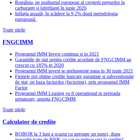
România, pe podiumul european al creșterii prețurilor la
carburanți și lubrifianți în iunie 2026
Inflația anuală, în scădere la 9,2% după metodologia
europeană
Toate stirile
FNGCIMM
Programul IMM Invest continua si in 2021
Garantiile de stat pentru credite acordate de FNGCIMM au
crescut cu 185% in 2020
Programul IMM invest se prelungeste pana in 30 iunie 2021
Firmele pot obtine credite bancare garantate si subventionate
de stat, pe baza facturilor (factoring), prin programul IMM
Factor
Programul IMM Leasing va fi operational in perioada
urmatoare, anunta FNGCIMM
Toate stirile
Calculator de credite
ROBOR la 3 luni a scazut cu aproape un punct, dupa
masurile luate de BNR; cu cat se reduce rata la credite?