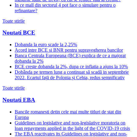
In ce mall din sectorul 4 pot face o simulare pentru o
refinantare?
Toate stirile
Noutati BCE
Dobanda la euro scade la 2,25%
Acord intre BCE si BNR pentru supravegherea bancilor
Banca Centrala Europeana (BCE) explica de ce a majorat
dobanda la 2%
BCE creste dobanda la 2%, dupa ce inflatia a ajuns la 10%
Dobânda pe termen lung a continuat să scadă in septembrie
2022. Ecartul față de Polonia și Cehia, redus semnificativ
Toate stirile
Noutati EBA
Bancile romanesti detin cele mai multe titluri de stat din
Europa
Guidelines on legislative and non-legislative moratoria on
loan repayments applied in the light of the COVID-19 crisis
The EBA reactivates its Guidelines on legislative and non-