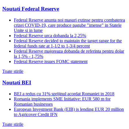
Noutati Federal Reserve
Federal Reserve anunta noi masuri extinse pentru combaterea
crizei COVID-19, care produce pagube "imense" in Statele
Unite si in lume
Federal Reserve urca dobanda la 2,25%
Federal Reserve decided to maintain the target range for the
federal funds rate at 1-1/2 to 1-3/4 percent
Federal Reserve majoreaza dobanda de referinta pentru dolar
la 1,5% - 1,75%
Federal Reserve issues FOMC statement
Toate stirile
Noutati BEI
BEI a redus cu 31% sprijinul acordat Romaniei in 2018
Romania implements SME Initiative: EUR 580 m for
Romanian businesses
European Investment Bank (EIB) is lending EUR 20 million
to Agricover Credit IFN
Toate stirile