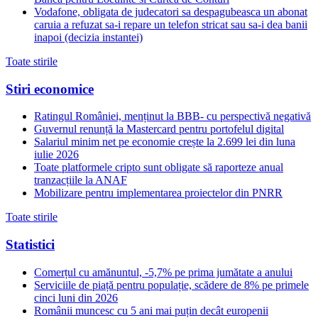
Vodafone, obligata de judecatori sa despagubeasca un abonat
caruia a refuzat sa-i repare un telefon stricat sau sa-i dea banii
inapoi (decizia instantei)
Toate stirile
Stiri economice
Ratingul României, menținut la BBB- cu perspectivă negativă
Guvernul renunță la Mastercard pentru portofelul digital
Salariul minim net pe economie crește la 2.699 lei din luna
iulie 2026
Toate platformele cripto sunt obligate să raporteze anual
tranzacțiile la ANAF
Mobilizare pentru implementarea proiectelor din PNRR
Toate stirile
Statistici
Comerțul cu amănuntul, -5,7% pe prima jumătate a anului
Serviciile de piață pentru populație, scădere de 8% pe primele
cinci luni din 2026
Românii muncesc cu 5 ani mai puțin decât europenii