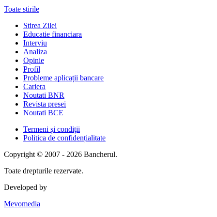
Toate stirile
Stirea Zilei
Educatie financiara
Interviu
Analiza
Opinie
Profil
Probleme aplicații bancare
Cariera
Noutati BNR
Revista presei
Noutati BCE
Termeni și condiții
Politica de confidențialitate
Copyright © 2007 - 2026 Bancherul.
Toate drepturile rezervate.
Developed by
Mevomedia