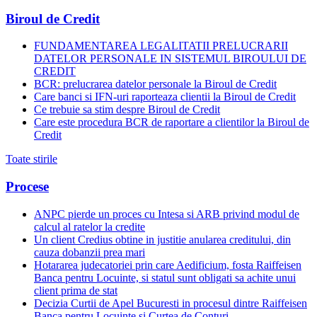
Biroul de Credit
FUNDAMENTAREA LEGALITATII PRELUCRARII
DATELOR PERSONALE IN SISTEMUL BIROULUI DE
CREDIT
BCR: prelucrarea datelor personale la Biroul de Credit
Care banci si IFN-uri raporteaza clientii la Biroul de Credit
Ce trebuie sa stim despre Biroul de Credit
Care este procedura BCR de raportare a clientilor la Biroul de
Credit
Toate stirile
Procese
ANPC pierde un proces cu Intesa si ARB privind modul de
calcul al ratelor la credite
Un client Credius obtine in justitie anularea creditului, din
cauza dobanzii prea mari
Hotararea judecatoriei prin care Aedificium, fosta Raiffeisen
Banca pentru Locuinte, si statul sunt obligati sa achite unui
client prima de stat
Decizia Curtii de Apel Bucuresti in procesul dintre Raiffeisen
Banca pentru Locuinte si Curtea de Conturi