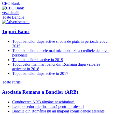
CEC Bank
vezi detalii
Toate Bancile
Topuri Banci
Topul bancilor dupa active si cota de piata in perioada 2022-
2015
Topul bancilor cu cele mai mici dobanzi la creditele de nevoi
personale
Topul bancilor la active in 2019
Topul celor mai mari banci din Romania dupa valoarea
activelor in 2018
Topul bancilor dupa active in 2017
Toate stirile
Asociatia Romana a Bancilor (ARB)
Conducerea ARB rămâne neschimbată
Lecții de educație financiară pentru profesori
Băncile din România nu au majorat comisioanele aferente