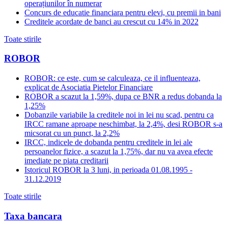
operațiunilor în numerar
Concurs de educatie financiara pentru elevi, cu premii in bani
Creditele acordate de banci au crescut cu 14% in 2022
Toate stirile
ROBOR
ROBOR: ce este, cum se calculeaza, ce il influenteaza,
explicat de Asociatia Pietelor Financiare
ROBOR a scazut la 1,59%, dupa ce BNR a redus dobanda la
1,25%
Dobanzile variabile la creditele noi in lei nu scad, pentru ca
IRCC ramane aproape neschimbat, la 2,4%, desi ROBOR s-a
micsorat cu un punct, la 2,2%
IRCC, indicele de dobanda pentru creditele in lei ale
persoanelor fizice, a scazut la 1,75%, dar nu va avea efecte
imediate pe piata creditarii
Istoricul ROBOR la 3 luni, in perioada 01.08.1995 -
31.12.2019
Toate stirile
Taxa bancara