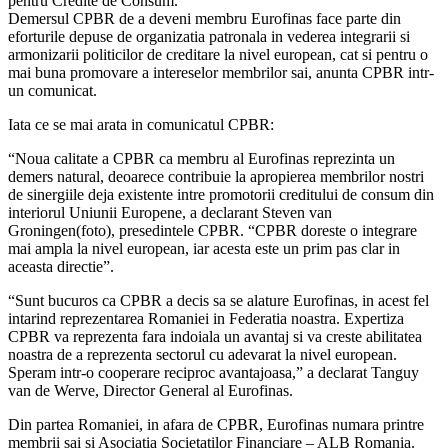
pentru Credite de Consum.
Demersul CPBR de a deveni membru Eurofinas face parte din
eforturile depuse de organizatia patronala in vederea integrarii si
armonizarii politicilor de creditare la nivel european, cat si pentru o
mai buna promovare a intereselor membrilor sai, anunta CPBR intr-
un comunicat.
Iata ce se mai arata in comunicatul CPBR:
“Noua calitate a CPBR ca membru al Eurofinas reprezinta un
demers natural, deoarece contribuie la apropierea membrilor nostri
de sinergiile deja existente intre promotorii creditului de consum din
interiorul Uniunii Europene, a declarant Steven van
Groningen(foto), presedintele CPBR. “CPBR doreste o integrare
mai ampla la nivel european, iar acesta este un prim pas clar in
aceasta directie”.
“Sunt bucuros ca CPBR a decis sa se alature Eurofinas, in acest fel
intarind reprezentarea Romaniei in Federatia noastra. Expertiza
CPBR va reprezenta fara indoiala un avantaj si va creste abilitatea
noastra de a reprezenta sectorul cu adevarat la nivel european.
Speram intr-o cooperare reciproc avantajoasa,” a declarat Tanguy
van de Werve, Director General al Eurofinas.
Din partea Romaniei, in afara de CPBR, Eurofinas numara printre
membrii sai si Asociatia Societatilor Financiare – ALB Romania.