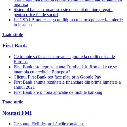
una fixă
Sistemul bancar romanesc este deosebit de bine pregatit
pentru orice fel de socuri
La CSALB poti castiga un litigiu cu banca pe care l-ai pierde
in instanta
Toate stirile
First Bank
Ce trebuie sa faca cei care au asigurare la credit emisa de
Euroins
First Bank este reprezentanta Eurobank in Romania: ce se
intampla cu creditele Bancpost?
Clientii First Bank pot face plati prin Google Pay
First Bank anunta rezultatele financiare din prima jumatate a
anului 2021
First Bank are o noua aplicatie de mobile banking
Toate stirile
Noutati FMI
Ce spune FMI despre băncile românești