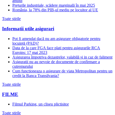
anului
Prețurile industriale, scădere marginală în mai 2025
România, la 78% din PIB-ul mediu pe locuitor al UE
Toate stirile
Informatii utile asigurari
Pot fi amendat dacă nu am asigurare obligatorie pentru
locuință (PAD)?
Data de la care FGA face plati pentru asigurarile RCA
Euroins: 17 mai 2023
Asigurarea împotriva dezastrelor, valabilă și in caz de faliment
Asiguratii nu au nevoie de documente de confirmare a
cutremurului
Cum functioneaza o asigurare de viata Metropolitan pentru un
credit la Banca Transilvania?
Toate stirile
FILME
Filmul Parking, un cliseu plictisitor
Toate stirile