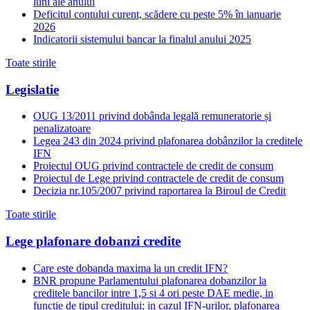
luni ale anului
Deficitul contului curent, scădere cu peste 5% în ianuarie
2026
Indicatorii sistemului bancar la finalul anului 2025
Toate stirile
Legislatie
OUG 13/2011 privind dobânda legală remuneratorie și
penalizatoare
Legea 243 din 2024 privind plafonarea dobânzilor la creditele
IFN
Proiectul OUG privind contractele de credit de consum
Proiectul de Lege privind contractele de credit de consum
Decizia nr.105/2007 privind raportarea la Biroul de Credit
Toate stirile
Lege plafonare dobanzi credite
Care este dobanda maxima la un credit IFN?
BNR propune Parlamentului plafonarea dobanzilor la
creditele bancilor intre 1,5 si 4 ori peste DAE medie, in
functie de tipul creditului; in cazul IFN-urilor, plafonarea