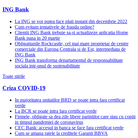
ING Bank
La ING se vor putea face plati instant din decembrie 2022
Cum evitam tentativele de frauda online?
Clientii ING Bank trebuie sa-si actualizeze aplicatia Home
Bank pana in 20 martie
Obligatiunile Rockcastle, cel mai mare proprietar de centre
comerciale din Europa Centrala si de Est, intermediata de
ING Bank
ING Bank transforma departamentul de responsabilitate
sociala intr-unul de sustenabilitate
Toate stirile
Criza COVID-19
In majoritatea unitatilor BRD se poate intra fara certificat
verde
La BCR se poate intra fara certificat verde
Firmele, obligate sa dea zile libere parintilor care stau cu copiii
in timpul pandemiei de coronavirus
CEC Bank: accesul in banca se face fara certificat verde
Cum se amana ratele la creditele Garanti BBVA