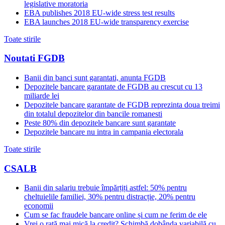
legislative moratoria
EBA publishes 2018 EU-wide stress test results
EBA launches 2018 EU-wide transparency exercise
Toate stirile
Noutati FGDB
Banii din banci sunt garantati, anunta FGDB
Depozitele bancare garantate de FGDB au crescut cu 13
miliarde lei
Depozitele bancare garantate de FGDB reprezinta doua treimi
din totalul depozitelor din bancile romanesti
Peste 80% din depozitele bancare sunt garantate
Depozitele bancare nu intra in campania electorala
Toate stirile
CSALB
Banii din salariu trebuie împărțiți astfel: 50% pentru
cheltuielile familiei, 30% pentru distracție, 20% pentru
economii
Cum se fac fraudele bancare online și cum ne ferim de ele
Vrei o rată mai mică la credit? Schimbă dobânda variabilă cu