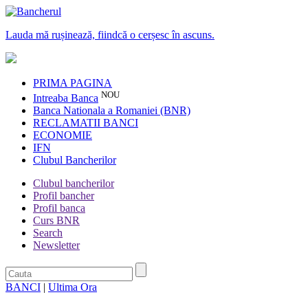
Lauda mă rușinează, fiindcă o cerșesc în ascuns.
PRIMA PAGINA
NOU
Intreaba Banca
Banca Nationala a Romaniei (BNR)
RECLAMATII BANCI
ECONOMIE
IFN
Clubul Bancherilor
Clubul bancherilor
Profil bancher
Profil banca
Curs BNR
Search
Newsletter
BANCI
|
Ultima Ora