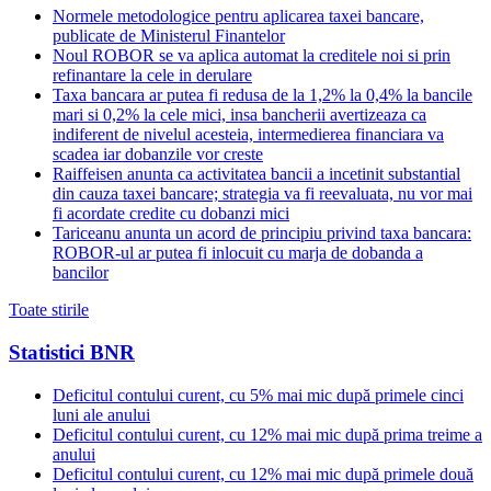
Normele metodologice pentru aplicarea taxei bancare,
publicate de Ministerul Finantelor
Noul ROBOR se va aplica automat la creditele noi si prin
refinantare la cele in derulare
Taxa bancara ar putea fi redusa de la 1,2% la 0,4% la bancile
mari si 0,2% la cele mici, insa bancherii avertizeaza ca
indiferent de nivelul acesteia, intermedierea financiara va
scadea iar dobanzile vor creste
Raiffeisen anunta ca activitatea bancii a incetinit substantial
din cauza taxei bancare; strategia va fi reevaluata, nu vor mai
fi acordate credite cu dobanzi mici
Tariceanu anunta un acord de principiu privind taxa bancara:
ROBOR-ul ar putea fi inlocuit cu marja de dobanda a
bancilor
Toate stirile
Statistici BNR
Deficitul contului curent, cu 5% mai mic după primele cinci
luni ale anului
Deficitul contului curent, cu 12% mai mic după prima treime a
anului
Deficitul contului curent, cu 12% mai mic după primele două