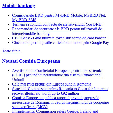
Mobile banking
Comisioanele BRD pentru MyBRD Mobile, MyBRD Net,
My BRD SMS
Termeni si conditii contractuale ale serviciului You BRD
Recomandari de securitate ale BRD pentru utilizatorii de
internet/mobile banking
CEC Bank - Ghid utilizare token sub forma de card bancar
Cinci banci permit platile cu telefonul mobil prin Google Pay
Toate stirile
Noutati Comisia Europeana
Avertismentul Comitetului European pentru risc sistemic
(CERS) privind vulnerabilitățile din sistemul financiar al
Uniunii
Cele mai mici preturi din Europa sunt in Romania
State aid: Commission refers Romania to Court for failure to
recover illegal aid worth up to €92 million
Comisia Europeana publica raportul privind progresele
inregistrate de Romania in cadrul mecanismului de cooperare
si de verificare (MCV)
Infringements: Commission refers Greece, Ireland and