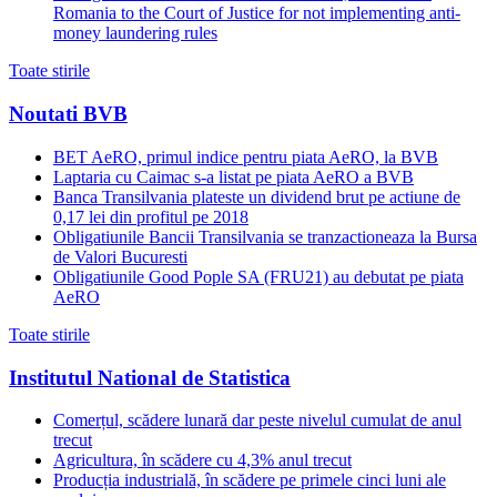
Romania to the Court of Justice for not implementing anti-
money laundering rules
Toate stirile
Noutati BVB
BET AeRO, primul indice pentru piata AeRO, la BVB
Laptaria cu Caimac s-a listat pe piata AeRO a BVB
Banca Transilvania plateste un dividend brut pe actiune de
0,17 lei din profitul pe 2018
Obligatiunile Bancii Transilvania se tranzactioneaza la Bursa
de Valori Bucuresti
Obligatiunile Good Pople SA (FRU21) au debutat pe piata
AeRO
Toate stirile
Institutul National de Statistica
Comerțul, scădere lunară dar peste nivelul cumulat de anul
trecut
Agricultura, în scădere cu 4,3% anul trecut
Producția industrială, în scădere pe primele cinci luni ale