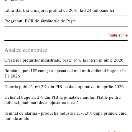
Libra Bank și-a majorat profitul cu 20%, la 324 milioane lei
Programul BCR de sărbătorile de Paște
Toate stirile
Analize economice
Creșterea prețurilor industriale, peste 14% la intern în iunie 2026
România, țara UE care și-a ajustat cel mai mult deficitul bugetar în
T1 2026
Datoria publică, 60,2% din PIB pe date operative, în aprilie 2026
Deficitul bugetar, 2% din PIB la jumătatea anului. Plățile pentru
dobânzi, mai mari decât ajustarea fiscală
Semnal de alarmă - producția industrială, -3,3% după primele cinci
luni ale anului