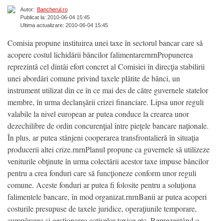
Autor:
Bancherul.ro
Publicat la: 2010-06-04 15:45
Ultima actualizare: 2010-06-04 15:45
Comisia propune instituirea unei taxe în sectorul bancar care să
acopere costul lichidării băncilor falimentarernrnPropunerea
reprezintă cel dintâi efort concret al Comisiei în direcţia stabilirii
unei abordări comune privind taxele plătite de bănci, un
instrument utilizat din ce în ce mai des de către guvernele statelor
membre, în urma declanşării crizei financiare. Lipsa unor reguli
valabile la nivel european ar putea conduce la crearea unor
dezechilibre de ordin concurenţial între pieţele bancare naţionale.
În plus, ar putea stânjeni cooperarea transfrontalieră în situaţia
producerii altei crize.rnrnPlanul propune ca guvernele să utilizeze
veniturile obţinute în urma colectării acestor taxe impuse băncilor
pentru a crea fonduri care să funcţioneze conform unor reguli
comune. Aceste fonduri ar putea fi folosite pentru a soluţiona
falimentele bancare, în mod organizat.rnrnBanii ar putea acoperi
costurile presupuse de taxele juridice, operaţiunile temporare,
cumpărarea şi gestionarea activelor toxice etc. Reprezentând o