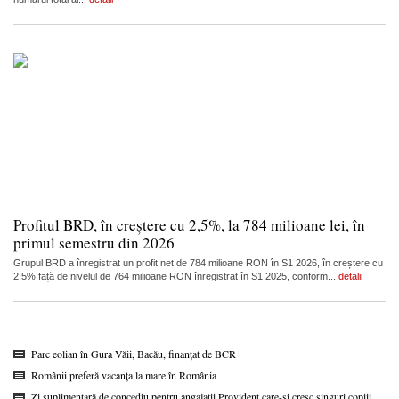
Profitul BRD, în creștere cu 2,5%, la 784 milioane lei, în
primul semestru din 2026
Grupul BRD a înregistrat un profit net de 784 milioane RON în S1 2026, în creștere cu
2,5% față de nivelul de 764 milioane RON înregistrat în S1 2025, conform...
detalii
Parc eolian în Gura Văii, Bacău, finanțat de BCR
Românii preferă vacanța la mare în România
Zi suplimentară de concediu pentru angajații Provident care-și cresc singuri copiii