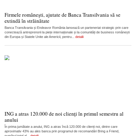
Firmele românești, ajutate de Banca Transilvania să se
extindă în străinătate
Banca Transilvania și Endeavor România lansează un parteneriat strategic prin care
conectează antreprenorii la piețe internaționale și la comunități de business românești
din Europa și Statele Unite ale Americii, pentru...
detalii
ING a atras 120.000 de noi clienți în primul semestru al
anului
În prima jumătate a anului, ING a atras încă 120.000 de clienți noi, dintre care
aproximativ 43% au ales banca prin programul de recomandări Bring a Friend,
numărul total al...
detalii