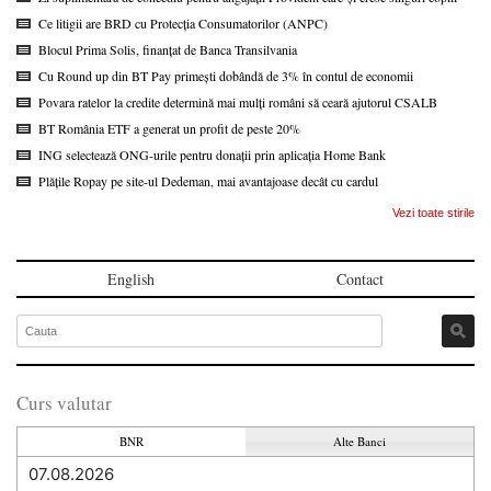
Ce litigii are BRD cu Protecția Consumatorilor (ANPC)
Blocul Prima Solis, finanțat de Banca Transilvania
Cu Round up din BT Pay primești dobândă de 3% în contul de economii
Povara ratelor la credite determină mai mulți români să ceară ajutorul CSALB
BT România ETF a generat un profit de peste 20%
ING selectează ONG-urile pentru donații prin aplicația Home Bank
Plățile Ropay pe site-ul Dedeman, mai avantajoase decât cu cardul
Vezi toate stirile
English
Contact
Curs valutar
BNR
Alte Banci
07.08.2026