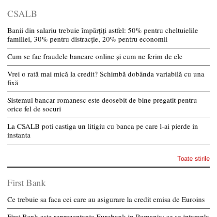
CSALB
Banii din salariu trebuie împărțiți astfel: 50% pentru cheltuielile
familiei, 30% pentru distracție, 20% pentru economii
Cum se fac fraudele bancare online și cum ne ferim de ele
Vrei o rată mai mică la credit? Schimbă dobânda variabilă cu una
fixă
Sistemul bancar romanesc este deosebit de bine pregatit pentru
orice fel de socuri
La CSALB poti castiga un litigiu cu banca pe care l-ai pierde in
instanta
Toate stirile
First Bank
Ce trebuie sa faca cei care au asigurare la credit emisa de Euroins
First Bank este reprezentanta Eurobank in Romania: ce se intampla