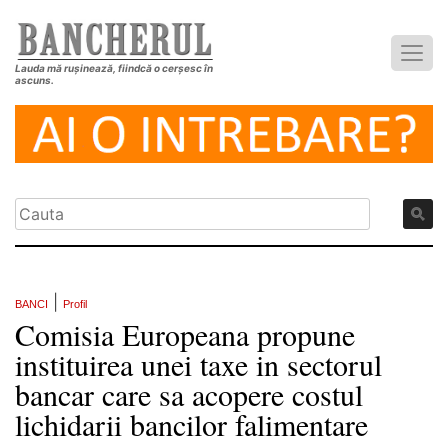
Lauda mă rușinează, fiindcă o cerșesc în
ascuns.
|
BANCI
Profil
Comisia Europeana propune
instituirea unei taxe in sectorul
bancar care sa acopere costul
lichidarii bancilor falimentare