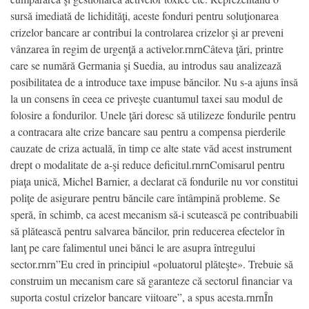
sursă imediată de lichidităţi, aceste fonduri pentru soluţionarea
crizelor bancare ar contribui la controlarea crizelor şi ar preveni
vânzarea în regim de urgenţă a activelor.rnrnCâteva ţări, printre
care se numără Germania şi Suedia, au introdus sau analizează
posibilitatea de a introduce taxe impuse băncilor. Nu s-a ajuns însă
la un consens în ceea ce priveşte cuantumul taxei sau modul de
folosire a fondurilor. Unele ţări doresc să utilizeze fondurile pentru
a contracara alte crize bancare sau pentru a compensa pierderile
cauzate de criza actuală, în timp ce alte state văd acest instrument
drept o modalitate de a-şi reduce deficitul.rnrnComisarul pentru
piaţa unică, Michel Barnier, a declarat că fondurile nu vor constitui
poliţe de asigurare pentru băncile care întâmpină probleme. Se
speră, în schimb, ca acest mecanism să-i scutească pe contribuabili
să plătească pentru salvarea băncilor, prin reducerea efectelor în
lanţ pe care falimentul unei bănci le are asupra întregului
sector.rnrn”Eu cred în principiul «poluatorul plăteşte». Trebuie să
construim un mecanism care să garanteze că sectorul financiar va
suporta costul crizelor bancare viitoare”, a spus acesta.rnrnÎn