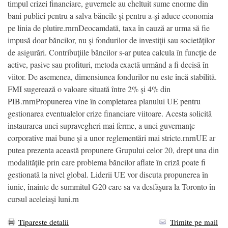
timpul crizei financiare, guvernele au cheltuit sume enorme din
bani publici pentru a salva băncile şi pentru a-şi aduce economia
pe linia de plutire.rnrnDeocamdată, taxa în cauză ar urma să fie
impusă doar băncilor, nu şi fondurilor de investiţii sau societăţilor
de asigurări. Contribuţiile băncilor s-ar putea calcula în funcţie de
active, pasive sau profituri, metoda exactă urmând a fi decisă în
viitor. De asemenea, dimensiunea fondurilor nu este încă stabilită.
FMI sugerează o valoare situată între 2% şi 4% din
PIB.rnrnPropunerea vine în completarea planului UE pentru
gestionarea eventualelor crize financiare viitoare. Acesta solicită
instaurarea unei supravegheri mai ferme, a unei guvernanţe
corporative mai bune şi a unor reglementări mai stricte.rnrnUE ar
putea prezenta această propunere Grupului celor 20, drept una din
modalităţile prin care problema băncilor aflate în criză poate fi
gestionată la nivel global. Liderii UE vor discuta propunerea în
iunie, înainte de summitul G20 care sa va desfăşura la Toronto în
cursul aceleiaşi luni.rn
Tipareste detalii
Trimite pe mail