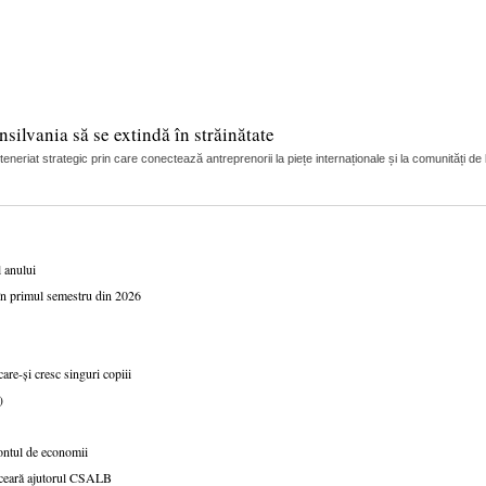
silvania să se extindă în străinătate
riat strategic prin care conectează antreprenorii la piețe internaționale și la comunități de
l anului
 în primul semestru din 2026
are-și cresc singuri copiii
)
ntul de economii
ă ceară ajutorul CSALB