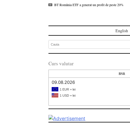
BT România ETF a generat un profit de peste 20%
English
Curs valutar
BNR
09.08.2026
1 EUR = lei
1 USD = lei