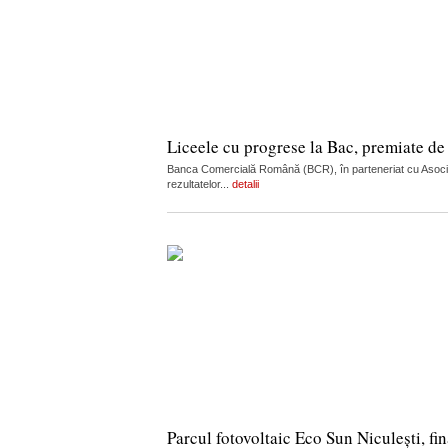
Liceele cu progrese la Bac, premiate d
Banca Comercială Română (BCR), în parteneriat cu Asociați
rezultatelor...
detalii
Parcul fotovoltaic Eco Sun Niculești, fi