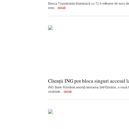
Banca Transilvania finanțează cu 71,4 milioane de euro dezv
este...
detalii
Clienții ING pot bloca singuri accesul 
ING Bank România anunță lansarea SAFEbutton, o nouă funcț
victimele...
detalii