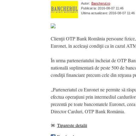
Autor:
Bancherul.ro
Publicat la: 2016-08-07 11:46
Ultima actualizare: 2016-08-07 11:46
Clienţii OTP Bank Romȃnia persoane fizice, j
Euronet, în aceleaşi condiţii ca în cazul A
În urma parteneriatului încheiat de OTP Bank
natională suplimentară de peste 500 de bancom
condiţii financiare precum cele din reţeaua 
„Parteneriatul cu Euronet ne permite să răspu
efectua operaţiuni prin intermediul carduri
prezentă pe toate bancomatele Euronet, ceea ce
Director Carduri, OTP Bank România.
Tipareste detalii