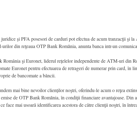
uridice și PFA posesori de carduri pot efectua de acum tranzacţii şi l
TM-urilor din reţeaua OTP Bank Romȃnia, anunta banca intr-un comunica
 România şi Euronet, liderul rețelelor independente de ATM-uri din Româ
ate Euronet pentru efectuarea de retrageri de numerar prin card, în limit
proprie de bancomate a băncii.
ndem mai bine nevoilor clienților noştri, oferindu-le acum o reţea extin
lor emise de OTP Bank Romȃnia, în condiţii financiare avantajoase. Din
 face mai usoară identificarea acestora de către clienţii noştri, în între