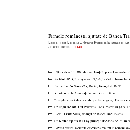
Firmele românești, ajutate de Banca Tran
Banca Transilvania și Endeavor România lansează un partene
Americii, pentru...
detalii
ING a atras 120.000 de noi clienți în primul semestru a
Profitul BRD, în creștere cu 2,5%, la 784 milioane lei,
Parc eolian în Gura Văii, Bacău, finanțat de BCR
Românii preferă vacanța la mare în România
Zi suplimentară de concediu pentru angajații Provident c
Ce litigii are BRD cu Protecția Consumatorilor (ANPC
Blocul Prima Solis, finanțat de Banca Transilvania
Cu Round up din BT Pay primești dobândă de 3% în co
Povara ratelor la credite determină mai mulți români s