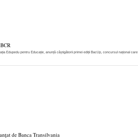
e BCR
a Edupedu pentru Educație, anunță câștigătorii primei ediții BacUp, concursul național care 
nanțat de Banca Transilvania