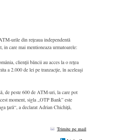
a ATM-urile din rețeaua independentă
t, in care mai mentioneaza urmatoarele:
nia, clienții băncii au acces la o rețea
a a 2.000 de lei pe tranzacţie, în aceleaşi
să, de peste 600 de ATM-uri, la care pot
 acest moment, sigla „OTP Bank” este
aga ţară“, a declarat Adrian Chichiță,
Trimite pe mail