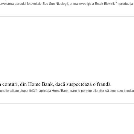
oltarea parcului fotovoltaic Eco Sun Niculești, prima investiție a Entek Elektrik în producția 
la conturi, din Home Bank, dacă suspectează o fraudă
ionalitate disponibilă în aplicația Home'Bank, care le permite clienților să blocheze imedia