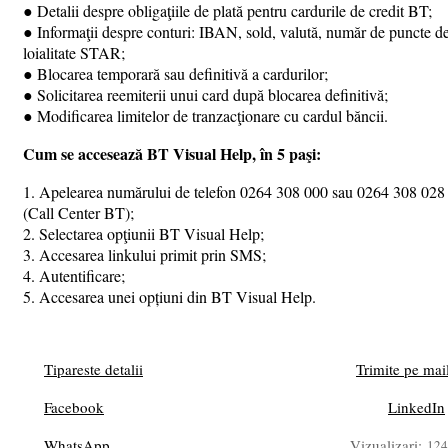
● Detalii despre obligaţiile de plată pentru cardurile de credit BT;
● Informaţii despre conturi: IBAN, sold, valută, număr de puncte d
loialitate STAR;
● Blocarea temporară sau definitivă a cardurilor;
● Solicitarea reemiterii unui card după blocarea definitivă;
● Modificarea limitelor de tranzacţionare cu cardul băncii.
Cum se accesează BT Visual Help, în 5 paşi:
1. Apelearea numărului de telefon 0264 308 000 sau 0264 308 028
(Call Center BT);
2. Selectarea opţiunii BT Visual Help;
3. Accesarea linkului primit prin SMS;
4. Autentificare;
5. Accesarea unei opțiuni din BT Visual Help.
Tipareste detalii
Trimite pe mai
Facebook
LinkedIn
WhatsApp
Vizualizari:
124