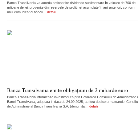
Banca Transilvania va acorda acționarilor dividende suplimentare în valoare de 700 de
milioane de lei, provenite din rezervele de profit net acumulate în anii anteriori, conform
unui comunicat al băncii,...
detalii
Banca Transilvania emite obligațiuni de 2 miliarde euro
Banca Transilvania informeaza investitorii ca prin Hotararea Consiliului de Administratie 
Bancii Transilvania, adoptata in data de 24.09.2025, au fost decise urmatoarele: Consiliu
de Administraie al Bancii Transilvania S.A. (denumita,...
detalii