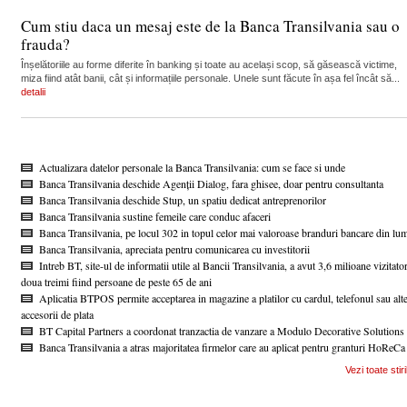
Cum stiu daca un mesaj este de la Banca Transilvania sau o
frauda?
Înșelătoriile au forme diferite în banking și toate au același scop, să găsească victime,
miza fiind atât banii, cât și informațiile personale. Unele sunt făcute în așa fel încât să...
detalii
Actualizara datelor personale la Banca Transilvania: cum se face si unde
Banca Transilvania deschide Agenții Dialog, fara ghisee, doar pentru consultanta
Banca Transilvania deschide Stup, un spatiu dedicat antreprenorilor
Banca Transilvania sustine femeile care conduc afaceri
Banca Transilvania, pe locul 302 in topul celor mai valoroase branduri bancare din lu
Banca Transilvania, apreciata pentru comunicarea cu investitorii
Intreb BT, site-ul de informatii utile al Bancii Transilvania, a avut 3,6 milioane vizitator
doua treimi fiind persoane de peste 65 de ani
Aplicatia BTPOS permite acceptarea in magazine a platilor cu cardul, telefonul sau alt
accesorii de plata
BT Capital Partners a coordonat tranzactia de vanzare a Modulo Decorative Solutions
Banca Transilvania a atras majoritatea firmelor care au aplicat pentru granturi HoReCa
Vezi toate stiri