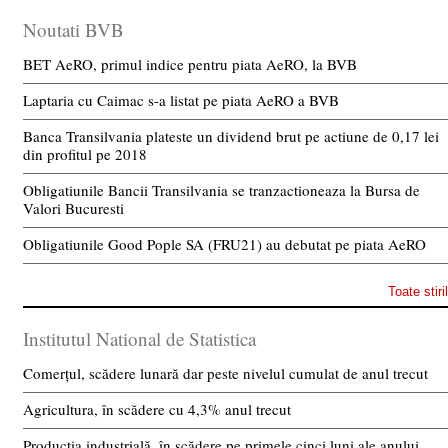
Noutati BVB
BET AeRO, primul indice pentru piata AeRO, la BVB
Laptaria cu Caimac s-a listat pe piata AeRO a BVB
Banca Transilvania plateste un dividend brut pe actiune de 0,17 lei
din profitul pe 2018
Obligatiunile Bancii Transilvania se tranzactioneaza la Bursa de
Valori Bucuresti
Obligatiunile Good Pople SA (FRU21) au debutat pe piata AeRO
Toate stiri
Institutul National de Statistica
Comerțul, scădere lunară dar peste nivelul cumulat de anul trecut
Agricultura, în scădere cu 4,3% anul trecut
Producția industrială, în scădere pe primele cinci luni ale anului