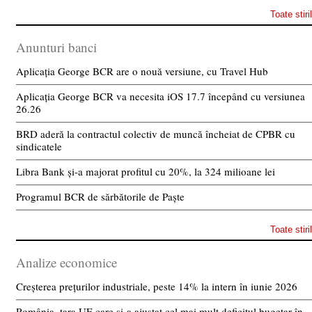
Toate stiri
Anunturi banci
Aplicația George BCR are o nouă versiune, cu Travel Hub
Aplicația George BCR va necesita iOS 17.7 începând cu versiunea
26.26
BRD aderă la contractul colectiv de muncă încheiat de CPBR cu
sindicatele
Libra Bank și-a majorat profitul cu 20%, la 324 milioane lei
Programul BCR de sărbătorile de Paște
Toate stiri
Analize economice
Creșterea prețurilor industriale, peste 14% la intern în iunie 2026
România, țara UE care și-a ajustat cel mai mult deficitul bugetar în