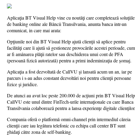
Aplicaţia BT Visual Help vine cu noutăţi care completează soluţiile
de banking online ale Băncii Transilvania, anunta banca intr-un
comunicat, in care mai arata:
Opţiunile noi din BT Visual Help ajută clienţii să aplice pentru
facilităţi care îi ajută să gestioneze provocările acestei perioade, cum
ar fi amânarea plăţii ratelor sau deschiderea unui cont de PFA
(persoană fizică autorizată) pentru a primi indeminizaţia de șomaj.
Aplicaţia a fost dezvoltată de CallVU şi lansată acum un an, iar pe
parcurs i s-au adus constant dezvoltări noi pentru clienţii persoane
fizice şi juridice.
De atunci au avut loc peste 200.000 de acţiuni prin BT Visual Help
CallVU este unul dintre FinTech-urile internaţionale cu care Banca
Transilvania colaborează pentru a lansa experienţe digitale clienţilor
Compania oferă o platformă omni-channel prin intermediul căreia
clienţii care iau legătura telefonic cu echipa call center BT sunt
ghidaţi către zona de self-banking.