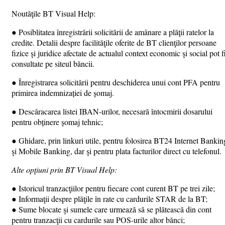
Noutăţile BT Visual Help:
● Posiblitatea înregistrării solicitării de amânare a plăţii ratelor la
credite. Detalii despre facilităţile oferite de BT clienţilor persoane
fizice şi juridice afectate de actualul context economic şi social pot f
consultate pe siteul băncii.
● Înregistrarea solicitării pentru deschiderea unui cont PFA pentru
primirea indemnizației de șomaj.
● Descăracarea listei IBAN-urilor, necesară întocmirii dosarului
pentru obținere șomaj tehnic;
● Ghidare, prin linkuri utile, pentru folosirea BT24 Internet Bankin
şi Mobile Banking, dar şi pentru plata facturilor direct cu telefonul.
Alte opţiuni prin BT Visual Help:
● Istoricul tranzacţiilor pentru fiecare cont curent BT pe trei zile;
● Informaţii despre plăţile în rate cu cardurile STAR de la BT;
● Sume blocate şi sumele care urmează să se plătească din cont
pentru tranzacţii cu cardurile sau POS-urile altor bănci;