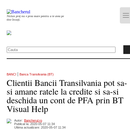
Niciun preț nu e prea mare pentru a te avea pe
tine însuți.
|
BANCI
Banca Transilvania (BT)
Clientii Bancii Transilvania pot sa-
si amane ratele la credite si sa-si
deschida un cont de PFA prin BT
Visual Help
Autor:
Bancherul.ro
Publicat la: 2020-05-07 11:34
Ultima actualizare: 2020-05-07 11:34