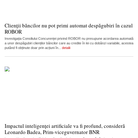
Clienții băncilor nu pot primi automat despăgubiri în cazul
ROBOR
Investigația Consiliului Concurenței privind ROBOR nu presupune acordarea automată
a unor despăgubiri clienților băncilor care au credite în lei cu dobânzi variabile, acestea
putând fi obținute doar prin acțiuni în...
detalii
Impactul inteligenței artificiale va fi profund, consideră
Leonardo Badea, Prim-viceguvernator BNR