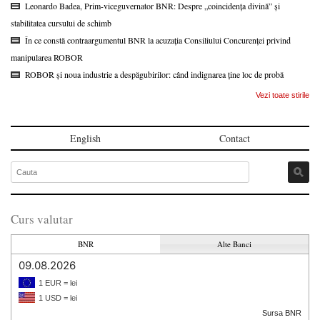
Leonardo Badea, Prim-viceguvernator BNR: Despre „coincidența divină” și
stabilitatea cursului de schimb
În ce constă contraargumentul BNR la acuzația Consiliului Concurenței privind
manipularea ROBOR
ROBOR și noua industrie a despăgubirilor: când indignarea ține loc de probă
Vezi toate stirile
English
Contact
Curs valutar
BNR
Alte Banci
09.08.2026
1 EUR = lei
1 USD = lei
Sursa BNR