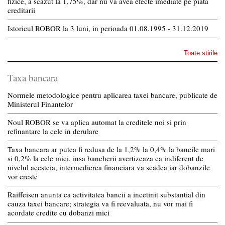
fizice, a scazut la 1,75%, dar nu va avea efecte imediate pe piata
creditarii
Istoricul ROBOR la 3 luni, in perioada 01.08.1995 - 31.12.2019
Toate stirile
Taxa bancara
Normele metodologice pentru aplicarea taxei bancare, publicate de
Ministerul Finantelor
Noul ROBOR se va aplica automat la creditele noi si prin
refinantare la cele in derulare
Taxa bancara ar putea fi redusa de la 1,2% la 0,4% la bancile mari
si 0,2% la cele mici, insa bancherii avertizeaza ca indiferent de
nivelul acesteia, intermedierea financiara va scadea iar dobanzile
vor creste
Raiffeisen anunta ca activitatea bancii a incetinit substantial din
cauza taxei bancare; strategia va fi reevaluata, nu vor mai fi
acordate credite cu dobanzi mici