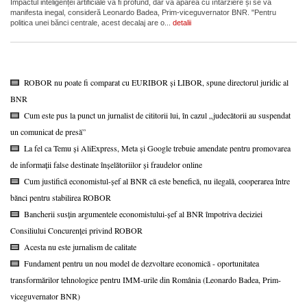
Impactul inteligenței artificiale va fi profund, dar va apărea cu întârziere și se va
manifesta inegal, consideră Leonardo Badea, Prim-viceguvernator BNR. "Pentru
politica unei bănci centrale, acest decalaj are o...
detalii
ROBOR nu poate fi comparat cu EURIBOR și LIBOR, spune directorul juridic al
BNR
Cum este pus la punct un jurnalist de cititorii lui, în cazul „judecătorii au suspendat
un comunicat de presă”
La fel ca Temu și AliExpress, Meta și Google trebuie amendate pentru promovarea
de informații false destinate înșelătoriilor și fraudelor online
Cum justifică economistul-șef al BNR că este benefică, nu ilegală, cooperarea între
bănci pentru stabilirea ROBOR
Bancherii susțin argumentele economistului-șef al BNR împotriva deciziei
Consiliului Concurenței privind ROBOR
Acesta nu este jurnalism de calitate
Fundament pentru un nou model de dezvoltare economică - oportunitatea
transformărilor tehnologice pentru IMM-urile din România (Leonardo Badea, Prim-
viceguvernator BNR)