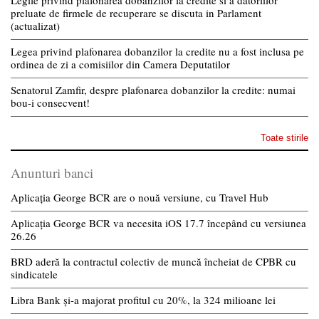
preluate de firmele de recuperare se discuta in Parlament
(actualizat)
Legea privind plafonarea dobanzilor la credite nu a fost inclusa pe
ordinea de zi a comisiilor din Camera Deputatilor
Senatorul Zamfir, despre plafonarea dobanzilor la credite: numai
bou-i consecvent!
Toate stirile
Anunturi banci
Aplicația George BCR are o nouă versiune, cu Travel Hub
Aplicația George BCR va necesita iOS 17.7 începând cu versiunea
26.26
BRD aderă la contractul colectiv de muncă încheiat de CPBR cu
sindicatele
Libra Bank și-a majorat profitul cu 20%, la 324 milioane lei