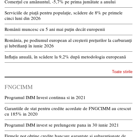
Comerțul cu amănuntul, -5,7% pe prima jumătate a anului
Serviciile de piață pentru populație, scădere de 8% pe primele
cinci luni din 2026
Românii muncesc cu 5 ani mai puțin decât europenii
România, pe podiumul european al creșterii prețurilor la carburanți
și lubrifianți în iunie 2026
Inflația anuală, în scădere la 9,2% după metodologia europeană
Toate stirile
FNGCIMM
Programul IMM Invest continua si in 2021
Garantiile de stat pentru credite acordate de FNGCIMM au crescut
cu 185% in 2020
Programul IMM invest se prelungeste pana in 30 iunie 2021
Firmele pot obtine credite bancare garantate si subventionate de