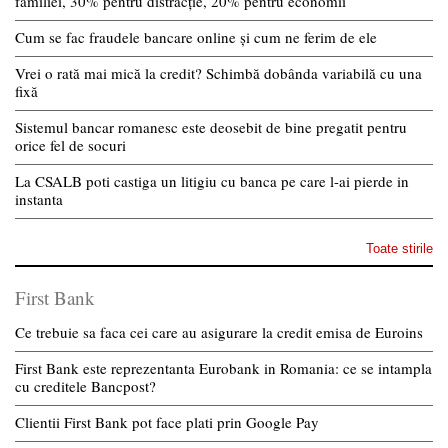
familiei, 30% pentru distracție, 20% pentru economii
Cum se fac fraudele bancare online și cum ne ferim de ele
Vrei o rată mai mică la credit? Schimbă dobânda variabilă cu una
fixă
Sistemul bancar romanesc este deosebit de bine pregatit pentru
orice fel de socuri
La CSALB poti castiga un litigiu cu banca pe care l-ai pierde in
instanta
Toate stirile
First Bank
Ce trebuie sa faca cei care au asigurare la credit emisa de Euroins
First Bank este reprezentanta Eurobank in Romania: ce se intampla
cu creditele Bancpost?
Clientii First Bank pot face plati prin Google Pay