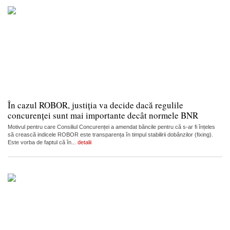
În cazul ROBOR, justiția va decide dacă regulile
concurenței sunt mai importante decât normele BNR
Motivul pentru care Consiliul Concurenței a amendat băncile pentru că s-ar fi înțeles
să crească indicele ROBOR este transparența în timpul stabilirii dobânzilor (fixing).
Este vorba de faptul că în...
detalii