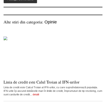
Alte stiri din categoria:
Opinie
Linia de credit este Calul Troian al IFN-urilor
Linia de credit este Calcul Troian al IFN-urilor, cu care supraîndatorează populația.
IFN-urile își ascund dobânzile mari în liniile de credit, împrumuturi de tip revolving, cum
sunt cardurile de credit...
detalii