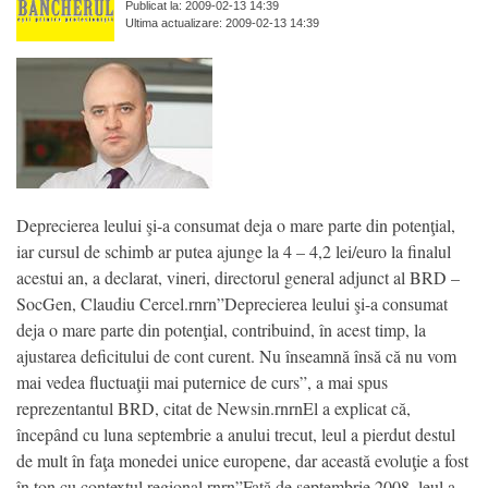
Publicat la: 2009-02-13 14:39
Ultima actualizare: 2009-02-13 14:39
Deprecierea leului şi-a consumat deja o mare parte din potenţial,
iar cursul de schimb ar putea ajunge la 4 – 4,2 lei/euro la finalul
acestui an, a declarat, vineri, directorul general adjunct al BRD –
SocGen, Claudiu Cercel.rnrn”Deprecierea leului şi-a consumat
deja o mare parte din potenţial, contribuind, în acest timp, la
ajustarea deficitului de cont curent. Nu înseamnă însă că nu vom
mai vedea fluctuaţii mai puternice de curs”, a mai spus
reprezentantul BRD, citat de Newsin.rnrnEl a explicat că,
începând cu luna septembrie a anului trecut, leul a pierdut destul
de mult în faţa monedei unice europene, dar această evoluţie a fost
în ton cu contextul regional.rnrn”Faţă de septembrie 2008, leul a