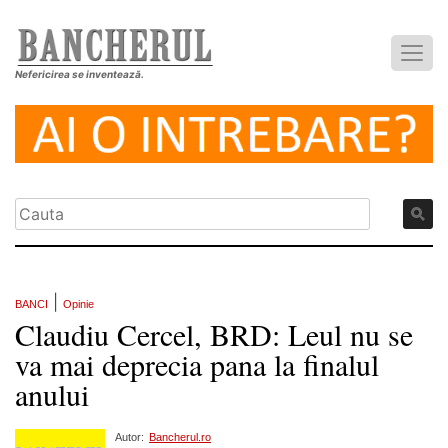
Nefericirea se inventează.
|
BANCI
Opinie
Claudiu Cercel, BRD: Leul nu se
va mai deprecia pana la finalul
anului
Autor:
Bancherul.ro