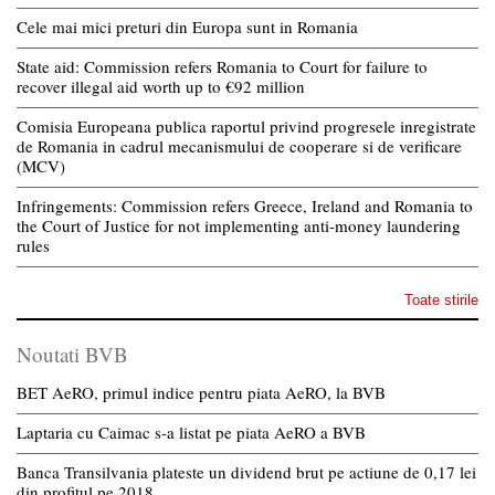
Cele mai mici preturi din Europa sunt in Romania
State aid: Commission refers Romania to Court for failure to
recover illegal aid worth up to €92 million
Comisia Europeana publica raportul privind progresele inregistrate
de Romania in cadrul mecanismului de cooperare si de verificare
(MCV)
Infringements: Commission refers Greece, Ireland and Romania to
the Court of Justice for not implementing anti-money laundering
rules
Toate stirile
Noutati BVB
BET AeRO, primul indice pentru piata AeRO, la BVB
Laptaria cu Caimac s-a listat pe piata AeRO a BVB
Banca Transilvania plateste un dividend brut pe actiune de 0,17 lei
din profitul pe 2018