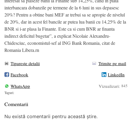
interesat sa plaseze banii la Finante sub 14,25%, cand in piata
interbancara dobanzile pe termene de la 6 luni in sus depasesc
20%? Pentru a obtine bani MEF ar trebui sa se apropie de nivelul
de 20%, dar in acest fel bancile ar putea lua banii cu 14,25% de la
BNR si i-ar plasa la Finante. Este ca si cum BNR ar finanta
indirect deficitul bugetar”, a explicat Nicolaie Alexandru-
Chidesciuc, economistul-sef al ING Bank Romania, citat de
Romania Libera.rn
Tipareste detalii
Trimite pe mail
Facebook
LinkedIn
WhatsApp
Vizualizari:
845
Taguri:
Comentarii
Nu există comentarii pentru această știre.