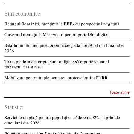
Stiri economice
Ratingul României, menținut la BBB- cu perspectivă negativă
Guvernul renunță la Mastercard pentru portofelul digital
Salariul minim net pe economie crește la 2.699 lei din luna iulie
2026
Toate platformele cripto sunt obligate să raporteze anual
tranzacțiile la ANAF
Mobilizare pentru implementarea proiectelor din PNRR
Toate stirile
Statistici
Serviciile de piață pentru populație, scădere de 8% pe primele
cinci luni din 2026
Românii muncesc cu 5 ani mai puțin decât europenii