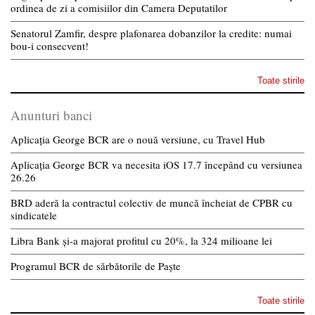
ordinea de zi a comisiilor din Camera Deputatilor
Senatorul Zamfir, despre plafonarea dobanzilor la credite: numai
bou-i consecvent!
Toate stirile
Anunturi banci
Aplicația George BCR are o nouă versiune, cu Travel Hub
Aplicația George BCR va necesita iOS 17.7 începând cu versiunea
26.26
BRD aderă la contractul colectiv de muncă încheiat de CPBR cu
sindicatele
Libra Bank și-a majorat profitul cu 20%, la 324 milioane lei
Programul BCR de sărbătorile de Paște
Toate stirile