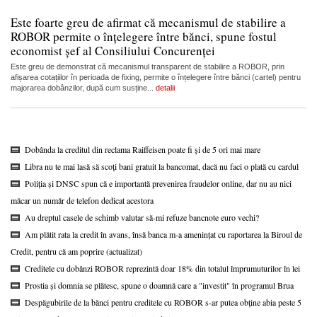
Este foarte greu de afirmat că mecanismul de stabilire a
ROBOR permite o înțelegere între bănci, spune fostul
economist șef al Consiliului Concurenței
Este greu de demonstrat că mecanismul transparent de stabilire a ROBOR, prin
afișarea cotațiilor în perioada de fixing, permite o înțelegere între bănci (cartel) pentru
majorarea dobânzilor, după cum susține...
detalii
Dobânda la creditul din reclama Raiffeisen poate fi și de 5 ori mai mare
Libra nu te mai lasă să scoți bani gratuit la bancomat, dacă nu faci o plată cu cardul
Poliția și DNSC spun că e importantă prevenirea fraudelor online, dar nu au nici
măcar un număr de telefon dedicat acestora
Au dreptul casele de schimb valutar să-mi refuze bancnote euro vechi?
Am plătit rata la credit în avans, însă banca m-a amenințat cu raportarea la Biroul de
Credit, pentru că am poprire (actualizat)
Creditele cu dobânzi ROBOR reprezintă doar 18% din totalul împrumuturilor în lei
Prostia și domnia se plătesc, spune o doamnă care a "investit" în programul Brua
Despăgubirile de la bănci pentru creditele cu ROBOR s-ar putea obține abia peste 5