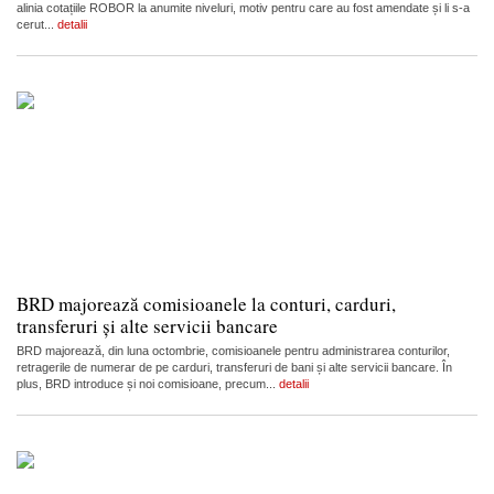
alinia cotațiile ROBOR la anumite niveluri, motiv pentru care au fost amendate și li s-a
cerut...
detalii
BRD majorează comisioanele la conturi, carduri,
transferuri și alte servicii bancare
BRD majorează, din luna octombrie, comisioanele pentru administrarea conturilor,
retragerile de numerar de pe carduri, transferuri de bani și alte servicii bancare. În
plus, BRD introduce și noi comisioane, precum...
detalii