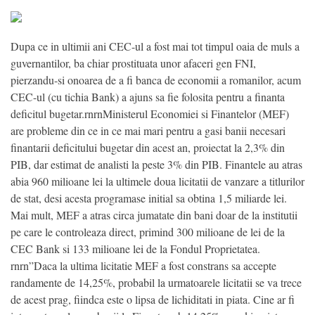
Dupa ce in ultimii ani CEC-ul a fost mai tot timpul oaia de muls a
guvernantilor, ba chiar prostituata unor afaceri gen FNI,
pierzandu-si onoarea de a fi banca de economii a romanilor, acum
CEC-ul (cu tichia Bank) a ajuns sa fie folosita pentru a finanta
deficitul bugetar.rnrnMinisterul Economiei si Finantelor (MEF)
are probleme din ce in ce mai mari pentru a gasi banii necesari
finantarii deficitului bugetar din acest an, proiectat la 2,3% din
PIB, dar estimat de analisti la peste 3% din PIB. Finantele au atras
abia 960 milioane lei la ultimele doua licitatii de vanzare a titlurilor
de stat, desi acesta programase initial sa obtina 1,5 miliarde lei.
Mai mult, MEF a atras circa jumatate din bani doar de la institutii
pe care le controleaza direct, primind 300 milioane de lei de la
CEC Bank si 133 milioane lei de la Fondul Proprietatea.
rnrn”Daca la ultima licitatie MEF a fost constrans sa accepte
randamente de 14,25%, probabil la urmatoarele licitatii se va trece
de acest prag, fiindca este o lipsa de lichiditati in piata. Cine ar fi