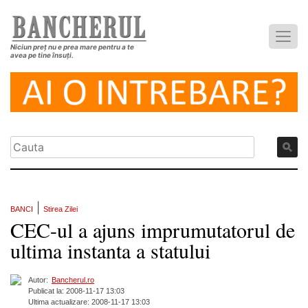
Niciun preț nu e prea mare pentru a te
avea pe tine însuți.
|
BANCI
Stirea Zilei
CEC-ul a ajuns imprumutatorul de
ultima instanta a statului
Autor:
Bancherul.ro
Publicat la: 2008-11-17 13:03
Ultima actualizare: 2008-11-17 13:03