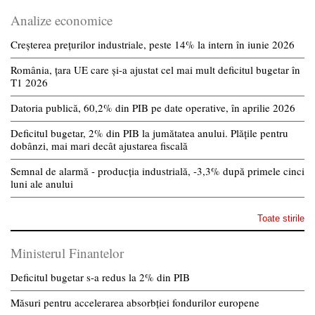
Analize economice
Creșterea prețurilor industriale, peste 14% la intern în iunie 2026
România, țara UE care și-a ajustat cel mai mult deficitul bugetar în
T1 2026
Datoria publică, 60,2% din PIB pe date operative, în aprilie 2026
Deficitul bugetar, 2% din PIB la jumătatea anului. Plățile pentru
dobânzi, mai mari decât ajustarea fiscală
Semnal de alarmă - producția industrială, -3,3% după primele cinci
luni ale anului
Toate stirile
Ministerul Finantelor
Deficitul bugetar s-a redus la 2% din PIB
Măsuri pentru accelerarea absorbției fondurilor europene