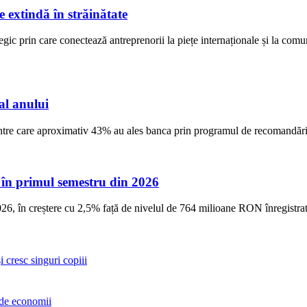
 extindă în străinătate
ic prin care conectează antreprenorii la piețe internaționale și la comun
al anului
dintre care aproximativ 43% au ales banca prin programul de recomandări 
, în primul semestru din 2026
6, în creștere cu 2,5% față de nivelul de 764 milioane RON înregistra
 cresc singuri copiii
de economii