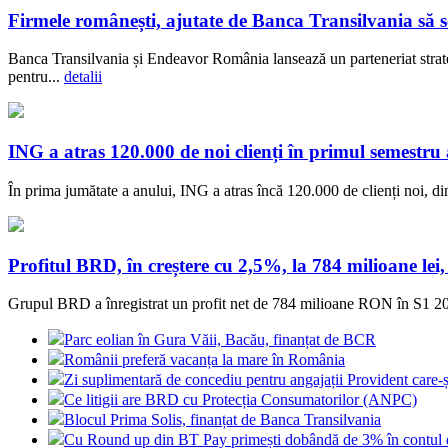
Firmele românești, ajutate de Banca Transilvania să se
Banca Transilvania și Endeavor România lansează un parteneriat strateg
pentru...
detalii
ING a atras 120.000 de noi clienți în primul semestru 
În prima jumătate a anului, ING a atras încă 120.000 de clienți noi, 
Profitul BRD, în creștere cu 2,5%, la 784 milioane lei
Grupul BRD a înregistrat un profit net de 784 milioane RON în S1 202
Parc eolian în Gura Văii, Bacău, finanțat de BCR
Românii preferă vacanța la mare în România
Zi suplimentară de concediu pentru angajații Provident care-și
Ce litigii are BRD cu Protecția Consumatorilor (ANPC)
Blocul Prima Solis, finanțat de Banca Transilvania
Cu Round up din BT Pay primești dobândă de 3% în contul 