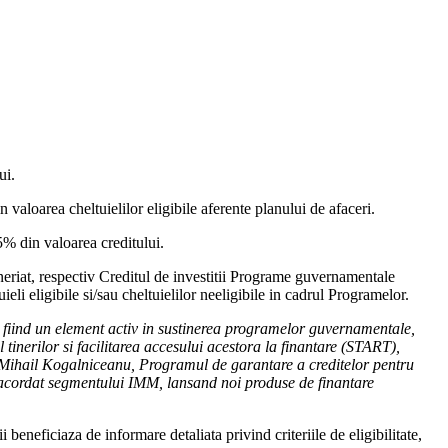
ui.
valoarea cheltuielilor eligibile aferente planului de afaceri.
5% din valoarea creditului.
eriat, respectiv Creditul de investitii Programe guvernamentale
uieli eligibile si/sau cheltuielilor neeligibile in cadrul Programelor.
 fiind un element activ in sustinerea programelor guvernamentale,
inerilor si facilitarea accesului acestora la finantare (START),
ul Mihail Kogalniceanu, Programul de garantare a creditelor pentru
cordat segmentului IMM, lansand noi produse de finantare
beneficiaza de informare detaliata privind criteriile de eligibilitate,