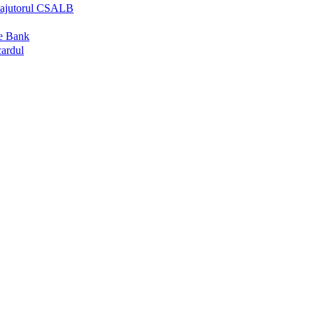
ră ajutorul CSALB
me Bank
cardul