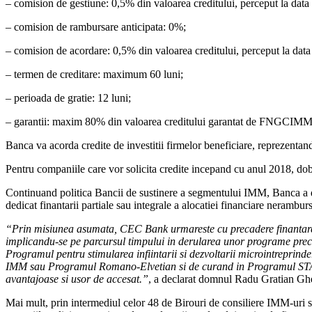
– comision de gestiune: 0,5% din valoarea creditului, perceput la data e
– comision de rambursare anticipata: 0%;
– comision de acordare: 0,5% din valoarea creditului, perceput la data e
– termen de creditare: maximum 60 luni;
– perioada de gratie: 12 luni;
– garantii: maxim 80% din valoarea creditului garantat de FNGCIMM; i
Banca va acorda credite de investitii firmelor beneficiare, reprezentand
Pentru companiile care vor solicita credite incepand cu anul 2018, dob
Continuand politica Bancii de sustinere a segmentului IMM, Banca a de
dedicat finantarii partiale sau integrale a alocatiei financiare nerambursa
“Prin misiunea asumata, CEC Bank urmareste cu precadere finantarea I
implicandu-se pe parcursul timpului in derularea unor programe precum
Programul pentru stimularea infiintarii si dezvoltarii microintreprin
IMM sau Programul Romano-Elvetian si de curand in Programul STAR
avantajoase si usor de accesat.”
, a declarat domnul Radu Gratian Gh
Mai mult, prin intermediul celor 48 de Birouri de consiliere IMM-uri si F