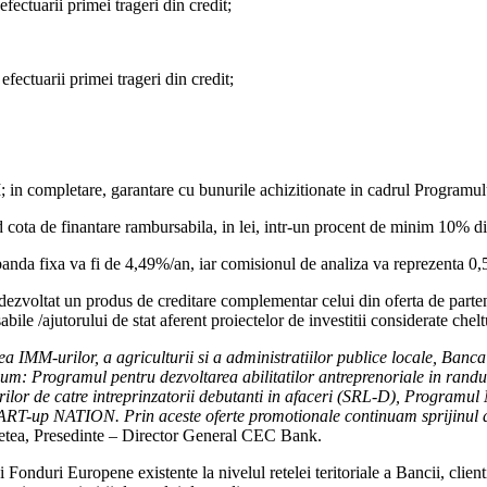
fectuarii primei trageri din credit;
fectuarii primei trageri din credit;
n completare, garantare cu bunurile achizitionate in cadrul Programul
 cota de finantare rambursabila, in lei, intr-un procent de minim 10% din 
anda fixa va fi de 4,49%/an, iar comisionul de analiza va reprezenta 0,
zvoltat un produs de creditare complementar celui din oferta de parten
bile /ajutorului de stat aferent proiectelor de investitii considerate chelt
MM-urilor, a agriculturii si a administratiilor publice locale, Banca
: Programul pentru dezvoltarea abilitatilor antreprenoriale in randul t
derilor de catre intreprinzatorii debutanti in afaceri (SRL-D), Program
T-up NATION. Prin aceste oferte promotionale continuam sprijinul a
etea, Presedinte – Director General CEC Bank.
onduri Europene existente la nivelul retelei teritoriale a Bancii, clientii 