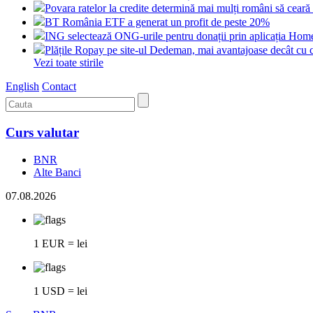
Povara ratelor la credite determină mai mulți români să cea
BT România ETF a generat un profit de peste 20%
ING selectează ONG-urile pentru donații prin aplicația Ho
Plățile Ropay pe site-ul Dedeman, mai avantajoase decât cu 
Vezi toate stirile
English
Contact
Curs valutar
BNR
Alte Banci
07.08.2026
1 EUR = lei
1 USD = lei