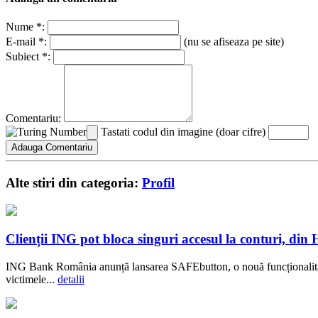
Nume *:
E-mail *:
(nu se afiseaza pe site)
Subiect *:
Comentariu:
Tastati codul din imagine (doar cifre)
Alte stiri din categoria:
Profil
Clienții ING pot bloca singuri accesul la conturi, di
ING Bank România anunță lansarea SAFEbutton, o nouă funcționalitate 
victimele...
detalii