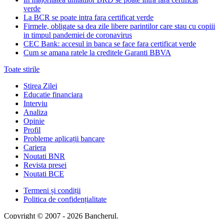
verde
La BCR se poate intra fara certificat verde
Firmele, obligate sa dea zile libere parintilor care stau cu copiii
in timpul pandemiei de coronavirus
CEC Bank: accesul in banca se face fara certificat verde
Cum se amana ratele la creditele Garanti BBVA
Toate stirile
Stirea Zilei
Educatie financiara
Interviu
Analiza
Opinie
Profil
Probleme aplicații bancare
Cariera
Noutati BNR
Revista presei
Noutati BCE
Termeni și condiții
Politica de confidențialitate
Copyright © 2007 - 2026 Bancherul.