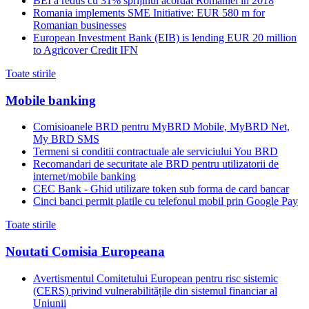
BEI a redus cu 31% sprijinul acordat Romaniei in 2018
Romania implements SME Initiative: EUR 580 m for
Romanian businesses
European Investment Bank (EIB) is lending EUR 20 million
to Agricover Credit IFN
Toate stirile
Mobile banking
Comisioanele BRD pentru MyBRD Mobile, MyBRD Net,
My BRD SMS
Termeni si conditii contractuale ale serviciului You BRD
Recomandari de securitate ale BRD pentru utilizatorii de
internet/mobile banking
CEC Bank - Ghid utilizare token sub forma de card bancar
Cinci banci permit platile cu telefonul mobil prin Google Pay
Toate stirile
Noutati Comisia Europeana
Avertismentul Comitetului European pentru risc sistemic
(CERS) privind vulnerabilitățile din sistemul financiar al
Uniunii