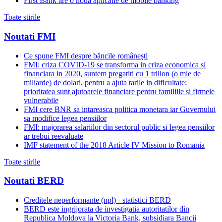
First Bank are o noua aplicatie de mobile banking
Toate stirile
Noutati FMI
Ce spune FMI despre băncile românești
FMI: criza COVID-19 se transforma in criza economica si
financiara in 2020, suntem pregatiti cu 1 trilion (o mie de
miliarde) de dolari, pentru a ajuta tarile in dificultate;
prioritatea sunt ajutoarele financiare pentru familiile si firmele
vulnerabile
FMI cere BNR sa intareasca politica monetara iar Guvernului
sa modifice legea pensiilor
FMI: majorarea salariilor din sectorul public si legea pensiilor
ar trebui reevaluate
IMF statement of the 2018 Article IV Mission to Romania
Toate stirile
Noutati BERD
Creditele neperformante (npl) - statistici BERD
BERD este ingrijorata de investigatia autoritatilor din
Republica Moldova la Victoria Bank, subsidiara Bancii