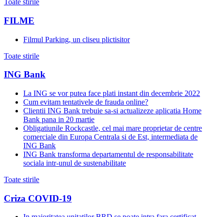
Toate stirile
FILME
Filmul Parking, un cliseu plictisitor
Toate stirile
ING Bank
La ING se vor putea face plati instant din decembrie 2022
Cum evitam tentativele de frauda online?
Clientii ING Bank trebuie sa-si actualizeze aplicatia Home
Bank pana in 20 martie
Obligatiunile Rockcastle, cel mai mare proprietar de centre
comerciale din Europa Centrala si de Est, intermediata de
ING Bank
ING Bank transforma departamentul de responsabilitate
sociala intr-unul de sustenabilitate
Toate stirile
Criza COVID-19
In majoritatea unitatilor BRD se poate intra fara certificat