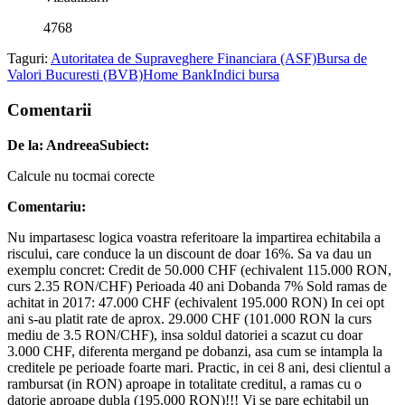
4768
Taguri:
Autoritatea de Supraveghere Financiara (ASF)
Bursa de
Valori Bucuresti (BVB)
Home Bank
Indici bursa
Comentarii
De la: Andreea
Subiect:
Calcule nu tocmai corecte
Comentariu:
Nu impartasesc logica voastra referitoare la impartirea echitabila a
riscului, care conduce la un discount de doar 16%. Sa va dau un
exemplu concret: Credit de 50.000 CHF (echivalent 115.000 RON,
curs 2.35 RON/CHF) Perioada 40 ani Dobanda 7% Sold ramas de
achitat in 2017: 47.000 CHF (echivalent 195.000 RON) In cei opt
ani s-au platit rate de aprox. 29.000 CHF (101.000 RON la curs
mediu de 3.5 RON/CHF), insa soldul datoriei a scazut cu doar
3.000 CHF, diferenta mergand pe dobanzi, asa cum se intampla la
creditele pe perioade foarte mari. Practic, in cei 8 ani, desi clientul a
rambursat (in RON) aproape in totalitate creditul, a ramas cu o
datorie aproape dubla (195.000 RON)!!! Vi se pare echitabil un