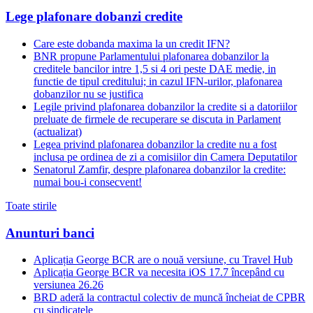
Lege plafonare dobanzi credite
Care este dobanda maxima la un credit IFN?
BNR propune Parlamentului plafonarea dobanzilor la
creditele bancilor intre 1,5 si 4 ori peste DAE medie, in
functie de tipul creditului; in cazul IFN-urilor, plafonarea
dobanzilor nu se justifica
Legile privind plafonarea dobanzilor la credite si a datoriilor
preluate de firmele de recuperare se discuta in Parlament
(actualizat)
Legea privind plafonarea dobanzilor la credite nu a fost
inclusa pe ordinea de zi a comisiilor din Camera Deputatilor
Senatorul Zamfir, despre plafonarea dobanzilor la credite:
numai bou-i consecvent!
Toate stirile
Anunturi banci
Aplicația George BCR are o nouă versiune, cu Travel Hub
Aplicația George BCR va necesita iOS 17.7 începând cu
versiunea 26.26
BRD aderă la contractul colectiv de muncă încheiat de CPBR
cu sindicatele