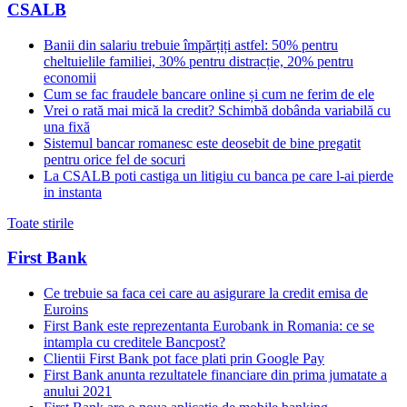
CSALB
Banii din salariu trebuie împărțiți astfel: 50% pentru
cheltuielile familiei, 30% pentru distracție, 20% pentru
economii
Cum se fac fraudele bancare online și cum ne ferim de ele
Vrei o rată mai mică la credit? Schimbă dobânda variabilă cu
una fixă
Sistemul bancar romanesc este deosebit de bine pregatit
pentru orice fel de socuri
La CSALB poti castiga un litigiu cu banca pe care l-ai pierde
in instanta
Toate stirile
First Bank
Ce trebuie sa faca cei care au asigurare la credit emisa de
Euroins
First Bank este reprezentanta Eurobank in Romania: ce se
intampla cu creditele Bancpost?
Clientii First Bank pot face plati prin Google Pay
First Bank anunta rezultatele financiare din prima jumatate a
anului 2021