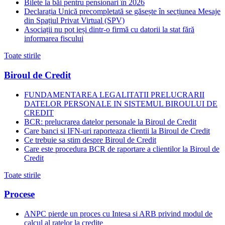
Bilete la băi pentru pensionari în 2026
Declarația Unică precompletată se găsește în secțiunea Mesaje
din Spațiul Privat Virtual (SPV)
Asociații nu pot ieși dintr-o firmă cu datorii la stat fără
informarea fiscului
Toate stirile
Biroul de Credit
FUNDAMENTAREA LEGALITATII PRELUCRARII
DATELOR PERSONALE IN SISTEMUL BIROULUI DE
CREDIT
BCR: prelucrarea datelor personale la Biroul de Credit
Care banci si IFN-uri raporteaza clientii la Biroul de Credit
Ce trebuie sa stim despre Biroul de Credit
Care este procedura BCR de raportare a clientilor la Biroul de
Credit
Toate stirile
Procese
ANPC pierde un proces cu Intesa si ARB privind modul de
calcul al ratelor la credite