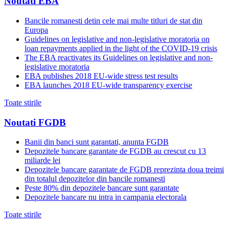
Noutati EBA
Bancile romanesti detin cele mai multe titluri de stat din
Europa
Guidelines on legislative and non-legislative moratoria on
loan repayments applied in the light of the COVID-19 crisis
The EBA reactivates its Guidelines on legislative and non-
legislative moratoria
EBA publishes 2018 EU-wide stress test results
EBA launches 2018 EU-wide transparency exercise
Toate stirile
Noutati FGDB
Banii din banci sunt garantati, anunta FGDB
Depozitele bancare garantate de FGDB au crescut cu 13
miliarde lei
Depozitele bancare garantate de FGDB reprezinta doua treimi
din totalul depozitelor din bancile romanesti
Peste 80% din depozitele bancare sunt garantate
Depozitele bancare nu intra in campania electorala
Toate stirile