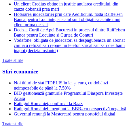
Un client Credius obtine in justitie anularea creditului, din
cauza dobanzii prea mari
Hotararea judecatoriei prin care Aedificium, fosta Raiffeisen
Banca pentru Locuinte, si statul sunt obligati sa achite unui
client prima de stat
Decizia Curtii de Apel Bucuresti in procesul dintre Raiffeisen
Banca pentru Locuinte si Curtea de Conturi
Vodafone, obligata de judecatori sa despagubeasca un abonat
caruia a refuzat sa-i repare un telefon stricat sau sa-i dea banii
inapoi (decizia instantei)
Toate stirile
Stiri economice
Noi titluri de stat FIDELIS în lei și euro, cu dobânzi
neimpozabile de pânã la 7,50%
BID gestionează granturile Programului Diaspora Investește
Acasă
Ratingul României, confirmat la Baa3
Ratingul României, menținut la BBB- cu perspectivă negativă
Guvernul renunță la Mastercard pentru portofelul digital
Toate stirile