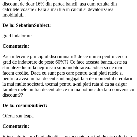
discount de doar 16% din partea bancii, asa cum rezulta din
calculele voastre? Fara a mai lua in calcul si devalorizarea
imobilului...
De la: Sebatian
Subiect:
grad indatorare
Comentariu:
Aici intervine principiul discriminarii!! de ce numai pentru cei cu
grad de indatorare de peste 60%?? Ce face aceasta banca..este sa
stimuleze lucru la negru sau supraindatorarea...adica sa ne mai
facem credite..Daca eu sunt pers care pentru a-mi plati ratele si
pentru a avea un trai decent sunt angajat fata de momentul creditarii
la mai multe societati, tocmai pentru a-mi plati rata si ca sa asigur
familiei mele un trai decent..de ce nu ma pot incadra la o conversi cu
discount??
De la: cosmin
Subiect:
Oferta sau teapa
Comentariu:
E inselatorie, as sfatui clientii sa nu accepte o astfel de cica oferta, e