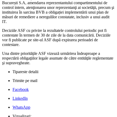
București S.A, amendarea reprezentantului compartimentului de
control intern, atenţionarea unor reprezentanţi ai societăţii, precum şi
instituirea în sarcina BVB a obligației implementării unui plan de
măsuri de remediere a neregulilor constatate, inclusiv a unui audit
IT.
Deciziile ASF cu privire la rezultatele controlului periodic pot fi
contestate în termen de 30 de zile de la data comunicării. Deciziile
vor fi publicate pe site-ul ASF după expirarea perioadei de
contestare.
Una dintre priorităţile ASF vizează urmărirea îndeaproape a
respectării obligaţiilor legale asumate de către entităţile reglementate
şi supravegheate.
Tipareste detalii
Trimite pe mail
Facebook
LinkedIn
WhatsApp
Vizualizari: