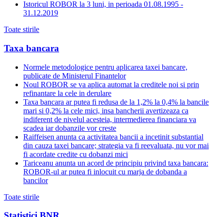
Istoricul ROBOR la 3 luni, in perioada 01.08.1995 -
31.12.2019
Toate stirile
Taxa bancara
Normele metodologice pentru aplicarea taxei bancare,
publicate de Ministerul Finantelor
Noul ROBOR se va aplica automat la creditele noi si prin
refinantare la cele in derulare
Taxa bancara ar putea fi redusa de la 1,2% la 0,4% la bancile
mari si 0,2% la cele mici, insa bancherii avertizeaza ca
indiferent de nivelul acesteia, intermedierea financiara va
scadea iar dobanzile vor creste
Raiffeisen anunta ca activitatea bancii a incetinit substantial
din cauza taxei bancare; strategia va fi reevaluata, nu vor mai
fi acordate credite cu dobanzi mici
Tariceanu anunta un acord de principiu privind taxa bancara:
ROBOR-ul ar putea fi inlocuit cu marja de dobanda a
bancilor
Toate stirile
Statistici BNR