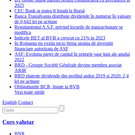
2025
CEC Bank ar putea fi listată la Bursă
Banca Transilvania distribuie dividende în numerar în valoare
de 0,642 lei pe acțiune
Regulamentul A.S.F. privind locurile de tranzacționare se
modifica
Indicele BET al BVB a crescut cu 21% in 2023
In Romania nu exista nicio firma straina de investitii
financiare autorizata de ASF
ASF: Evoluția pieței de capital în primele șase luni ale anului
2022
BRD - Groupe Société Générale devine membru asociat
ARIR
BRD plateste dividende din profitul anilor 2019 si 2020: 2,4
lei pe actiune
Obligatiunile BCR, listate la BVB
Vezi toate stirile
English
Contact
Curs valutar
BNR