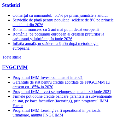
Statistici
Comerțul cu amănuntul, -5,7% pe prima jumătate a anului
Serviciile de piață pentru populație, scădere de 8% pe primele
cinci luni din 2026
Românii muncesc cu 5 ani mai puțin decât europenii
România, pe podiumul european al creșterii prețurilor la
carburanți și lubrifianți în iunie 2026
Inflația anuală, în scădere la 9,2% după metodologia
europeană
Toate stirile
FNGCIMM
Programul IMM Invest continua si in 2021
Garantiile de stat pentru credite acordate de FNGCIMM au
crescut cu 185% in 2020
Programul IMM invest se prelungeste pana in 30 iunie 2021
Firmele pot obtine credite bancare garantate si subventionate
de stat, pe baza facturilor (factoring), prin programul IMM
Factor
Programul IMM Leasing va fi operational in perioada
urmatoare, anunta FNGCIMM