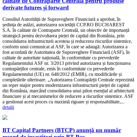
calitate de Contraparte Centrală pentru produse
derivate futures și forward
Consiliul Autorității de Supraveghere Financiară a aprobat, în
ședința de astăzi, autorizarea societății CCP.RO BUCHAREST
S.A. în calitate de Contraparte Centrală, un obiectiv de importanță
strategică pentru dezvoltarea pieței de capital din România, prin
consolidarea infrastructurii acesteia și reducerea riscurilor sistemice,
conform unui comunicat al ASF, în care se adaugă: Autorizarea a
fost acordată de Autoritatea de Supraveghere Financiară (ASF), în
calitate de autoritate națională, în conformitate cu prevederile
Regulamentului ASF nr. 3/2013 privind autorizarea și funcționarea
contrapărților centrale, emis în conformitate cu prevederile
Regulamentului (UE) nr. 648/2012 (EMIR), cu modificările și
completările ulterioare. „Autorizarea Contrapărții Centrale reprezintă
un reper major pentru modernizarea infrastructurii pieței de capital
din România, marcând consolidarea unui pilon esențial al arhitecturii
financiare și al mecanismelor de reducere a riscurilor sistemice. ASF
a gestionat acest proces cu maximă rigoare și responsabilitate,...
detalii
BT Capital Partners (BTCP) anunță un număr
record de investitori prin BT Pay