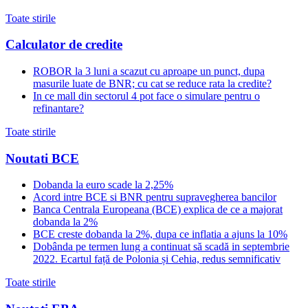
Toate stirile
Calculator de credite
ROBOR la 3 luni a scazut cu aproape un punct, dupa
masurile luate de BNR; cu cat se reduce rata la credite?
In ce mall din sectorul 4 pot face o simulare pentru o
refinantare?
Toate stirile
Noutati BCE
Dobanda la euro scade la 2,25%
Acord intre BCE si BNR pentru supravegherea bancilor
Banca Centrala Europeana (BCE) explica de ce a majorat
dobanda la 2%
BCE creste dobanda la 2%, dupa ce inflatia a ajuns la 10%
Dobânda pe termen lung a continuat să scadă in septembrie
2022. Ecartul față de Polonia și Cehia, redus semnificativ
Toate stirile