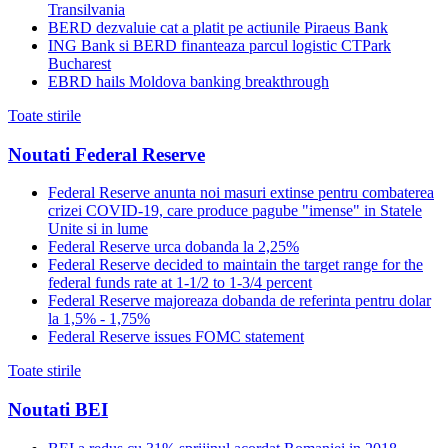
Transilvania
BERD dezvaluie cat a platit pe actiunile Piraeus Bank
ING Bank si BERD finanteaza parcul logistic CTPark
Bucharest
EBRD hails Moldova banking breakthrough
Toate stirile
Noutati Federal Reserve
Federal Reserve anunta noi masuri extinse pentru combaterea
crizei COVID-19, care produce pagube "imense" in Statele
Unite si in lume
Federal Reserve urca dobanda la 2,25%
Federal Reserve decided to maintain the target range for the
federal funds rate at 1-1/2 to 1-3/4 percent
Federal Reserve majoreaza dobanda de referinta pentru dolar
la 1,5% - 1,75%
Federal Reserve issues FOMC statement
Toate stirile
Noutati BEI