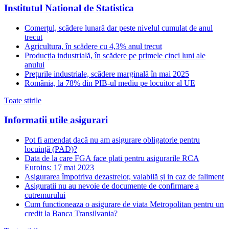
Institutul National de Statistica
Comerțul, scădere lunară dar peste nivelul cumulat de anul
trecut
Agricultura, în scădere cu 4,3% anul trecut
Producția industrială, în scădere pe primele cinci luni ale
anului
Prețurile industriale, scădere marginală în mai 2025
România, la 78% din PIB-ul mediu pe locuitor al UE
Toate stirile
Informatii utile asigurari
Pot fi amendat dacă nu am asigurare obligatorie pentru
locuință (PAD)?
Data de la care FGA face plati pentru asigurarile RCA
Euroins: 17 mai 2023
Asigurarea împotriva dezastrelor, valabilă și in caz de faliment
Asiguratii nu au nevoie de documente de confirmare a
cutremurului
Cum functioneaza o asigurare de viata Metropolitan pentru un
credit la Banca Transilvania?