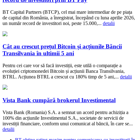
BT Capital Partners (BTCP), cel mai mare intermediar de pe piața
de capital din România, a înregistrat, începând cu luna aprilie 2026,
un număr record de investitori noi, peste 15.000,...
detalii
Cât au crescut prețul Bitcoin și acțiunile Băncii
Transilvania în ultimii 5 ani
Pentru cei care vor să facă investiții, este utilă o comparație a
evoluției criptomonedei Bitcoin și acțiunii Banca Transilvania,
BTRL. Acțiunea BTRL a crescut cu 180% timp de 5 ani,...
detalii
Vista Bank cumpără brokerul Investimental
Vista Bank (Romania) S.A. a semnat un acord pentru achiziția a
100% din acțiunile Investimental S.A., societate de servicii de
investiții financiare, conform unui comunicat al băncii, în care se...
detalii
BT obține rating maxim pentru comunicarea cu investitorii în