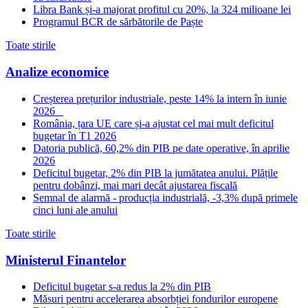
Libra Bank și-a majorat profitul cu 20%, la 324 milioane lei
Programul BCR de sărbătorile de Paște
Toate stirile
Analize economice
Creșterea prețurilor industriale, peste 14% la intern în iunie
2026
România, țara UE care și-a ajustat cel mai mult deficitul
bugetar în T1 2026
Datoria publică, 60,2% din PIB pe date operative, în aprilie
2026
Deficitul bugetar, 2% din PIB la jumătatea anului. Plățile
pentru dobânzi, mai mari decât ajustarea fiscală
Semnal de alarmă - producția industrială, -3,3% după primele
cinci luni ale anului
Toate stirile
Ministerul Finantelor
Deficitul bugetar s-a redus la 2% din PIB
Măsuri pentru accelerarea absorbției fondurilor europene