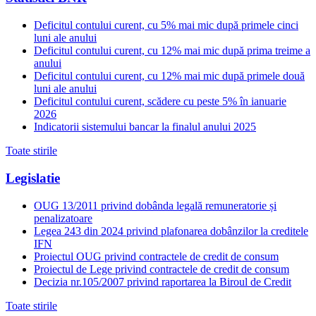
Deficitul contului curent, cu 5% mai mic după primele cinci
luni ale anului
Deficitul contului curent, cu 12% mai mic după prima treime a
anului
Deficitul contului curent, cu 12% mai mic după primele două
luni ale anului
Deficitul contului curent, scădere cu peste 5% în ianuarie
2026
Indicatorii sistemului bancar la finalul anului 2025
Toate stirile
Legislatie
OUG 13/2011 privind dobânda legală remuneratorie și
penalizatoare
Legea 243 din 2024 privind plafonarea dobânzilor la creditele
IFN
Proiectul OUG privind contractele de credit de consum
Proiectul de Lege privind contractele de credit de consum
Decizia nr.105/2007 privind raportarea la Biroul de Credit
Toate stirile