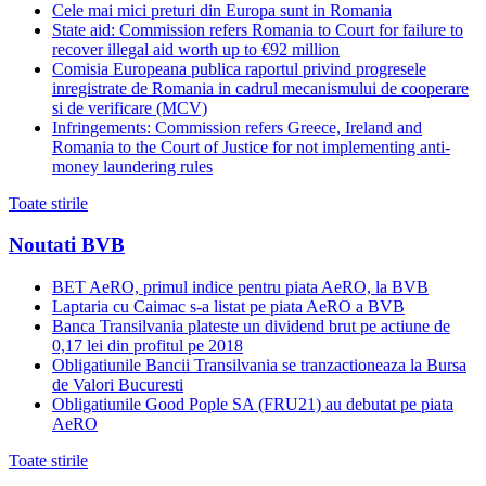
Cele mai mici preturi din Europa sunt in Romania
State aid: Commission refers Romania to Court for failure to
recover illegal aid worth up to €92 million
Comisia Europeana publica raportul privind progresele
inregistrate de Romania in cadrul mecanismului de cooperare
si de verificare (MCV)
Infringements: Commission refers Greece, Ireland and
Romania to the Court of Justice for not implementing anti-
money laundering rules
Toate stirile
Noutati BVB
BET AeRO, primul indice pentru piata AeRO, la BVB
Laptaria cu Caimac s-a listat pe piata AeRO a BVB
Banca Transilvania plateste un dividend brut pe actiune de
0,17 lei din profitul pe 2018
Obligatiunile Bancii Transilvania se tranzactioneaza la Bursa
de Valori Bucuresti
Obligatiunile Good Pople SA (FRU21) au debutat pe piata
AeRO
Toate stirile