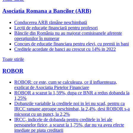
Asociatia Romana a Bancilor (ARB)
Conducerea ARB rămâne neschimbată
Lecții de educație financiară pentru profesori
Băncile din România nu au majorat comisioanele aferente
operațiunilor în numerar
Concurs de educatie financiara pentru elevi, cu premii in bani
Creditele acordate de banci au crescut cu 14% in 2022
Toate stirile
ROBOR
ROBOR: ce este, cum se calculeaza, ce il influenteaza,
explicat de Asociatia Pietelor Financiare
ROBOR a scazut la 1,59%, dupa ce BNR a redus dobanda la
1,25%
Dobanzile variabile la creditele noi in lei nu scad, pentru ca
IRCC ramane aproape neschimbat, la 2,4%, desi ROBOR s-a
micsorat cu un punct, la 2,2%
IRCC, indicele de dobanda pentru creditele in lei ale
persoanelor fizice, a scazut la 1,75%, dar nu va avea efecte
imediate pe piata creditarii