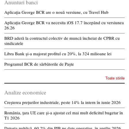
Anunturi banci
Aplicația George BCR are o nouă versiune, cu Travel Hub
Aplicația George BCR va necesita iOS 17.7 începând cu versiunea
26.26
BRD aderă la contractul colectiv de muncă încheiat de CPBR cu
sindicatele
Libra Bank și-a majorat profitul cu 20%, la 324 milioane lei
Programul BCR de sărbătorile de Paște
Toate stirile
Analize economice
Creșterea prețurilor industriale, peste 14% la intern în iunie 2026
România, țara UE care și-a ajustat cel mai mult deficitul bugetar în
T1 2026
Datoria publică, 60,2% din PIB pe date operative, în aprilie 2026