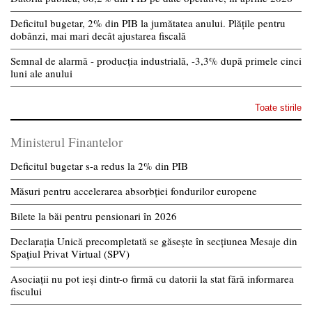
Deficitul bugetar, 2% din PIB la jumătatea anului. Plățile pentru
dobânzi, mai mari decât ajustarea fiscală
Semnal de alarmă - producția industrială, -3,3% după primele cinci
luni ale anului
Toate stirile
Ministerul Finantelor
Deficitul bugetar s-a redus la 2% din PIB
Măsuri pentru accelerarea absorbției fondurilor europene
Bilete la băi pentru pensionari în 2026
Declarația Unică precompletată se găsește în secțiunea Mesaje din
Spațiul Privat Virtual (SPV)
Asociații nu pot ieși dintr-o firmă cu datorii la stat fără informarea
fiscului