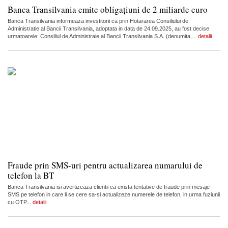
Banca Transilvania emite obligațiuni de 2 miliarde euro
Banca Transilvania informeaza investitorii ca prin Hotararea Consiliului de
Administratie al Bancii Transilvania, adoptata in data de 24.09.2025, au fost decise
urmatoarele: Consiliul de Administraie al Bancii Transilvania S.A. (denumita,...
detalii
Fraude prin SMS-uri pentru actualizarea numarului de
telefon la BT
Banca Transilvania isi avertizeaza clientii ca exista tentative de fraude prin mesaje
SMS pe telefon in care li se cere sa-si actualizeze numerele de telefon, in urma fuziunii
cu OTP...
detalii