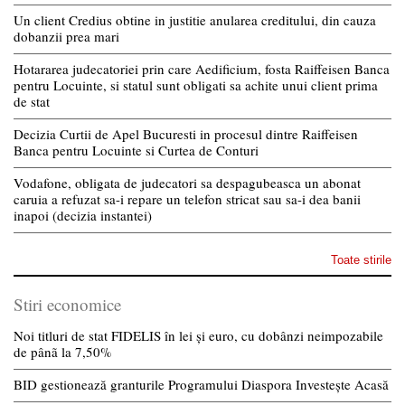
Un client Credius obtine in justitie anularea creditului, din cauza
dobanzii prea mari
Hotararea judecatoriei prin care Aedificium, fosta Raiffeisen Banca
pentru Locuinte, si statul sunt obligati sa achite unui client prima
de stat
Decizia Curtii de Apel Bucuresti in procesul dintre Raiffeisen
Banca pentru Locuinte si Curtea de Conturi
Vodafone, obligata de judecatori sa despagubeasca un abonat
caruia a refuzat sa-i repare un telefon stricat sau sa-i dea banii
inapoi (decizia instantei)
Toate stirile
Stiri economice
Noi titluri de stat FIDELIS în lei și euro, cu dobânzi neimpozabile
de pânã la 7,50%
BID gestionează granturile Programului Diaspora Investește Acasă