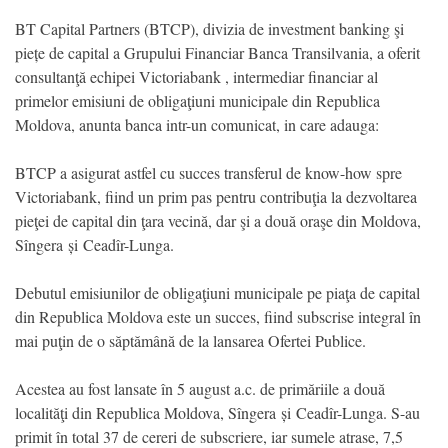
BT Capital Partners (BTCP), divizia de investment banking şi
piețe de capital a Grupului Financiar Banca Transilvania, a oferit
consultanţă echipei Victoriabank , intermediar financiar al
primelor emisiuni de obligaţiuni municipale din Republica
Moldova, anunta banca intr-un comunicat, in care adauga:
BTCP a asigurat astfel cu succes transferul de know-how spre
Victoriabank, fiind un prim pas pentru contribuţia la dezvoltarea
pieţei de capital din ţara vecină, dar şi a două oraşe din Moldova,
Sîngera și Ceadîr-Lunga.
Debutul emisiunilor de obligaţiuni municipale pe piaţa de capital
din Republica Moldova este un succes, fiind subscrise integral în
mai puţin de o săptămână de la lansarea Ofertei Publice.
Acestea au fost lansate în 5 august a.c. de primăriile a două
localităţi din Republica Moldova, Sîngera și Ceadîr-Lunga. S-au
primit în total 37 de cereri de subscriere, iar sumele atrase, 7,5