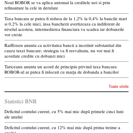
Noul ROBOR se va aplica automat la creditele noi si prin
refinantare la cele in derulare
Taxa bancara ar putea fi redusa de la 1,2% la 0,4% la bancile mari
si 0,2% la cele mici, insa bancherii avertizeaza ca indiferent de
nivelul acesteia, intermedierea financiara va scadea iar dobanzile
vor creste
Raiffeisen anunta ca activitatea bancii a incetinit substantial din
cauza taxei bancare; strategia va fi reevaluata, nu vor mai fi
acordate credite cu dobanzi mici
Tariceanu anunta un acord de principiu privind taxa bancara:
ROBOR-ul ar putea fi inlocuit cu marja de dobanda a bancilor
Toate stirile
Statistici BNR
Deficitul contului curent, cu 5% mai mic după primele cinci luni
ale anului
Deficitul contului curent, cu 12% mai mic după prima treime a
anului