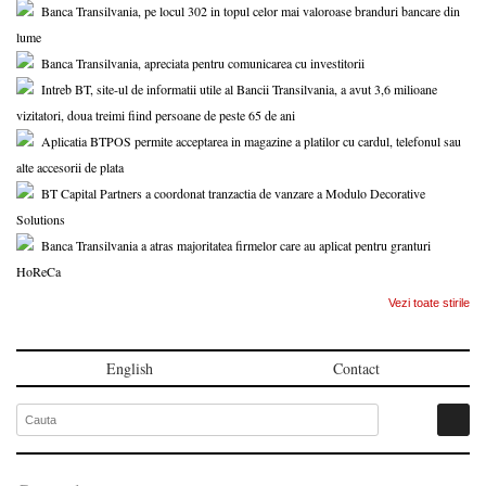
Banca Transilvania, pe locul 302 in topul celor mai valoroase branduri bancare din
lume
Banca Transilvania, apreciata pentru comunicarea cu investitorii
Intreb BT, site-ul de informatii utile al Bancii Transilvania, a avut 3,6 milioane
vizitatori, doua treimi fiind persoane de peste 65 de ani
Aplicatia BTPOS permite acceptarea in magazine a platilor cu cardul, telefonul sau
alte accesorii de plata
BT Capital Partners a coordonat tranzactia de vanzare a Modulo Decorative
Solutions
Banca Transilvania a atras majoritatea firmelor care au aplicat pentru granturi
HoReCa
Vezi toate stirile
English
Contact