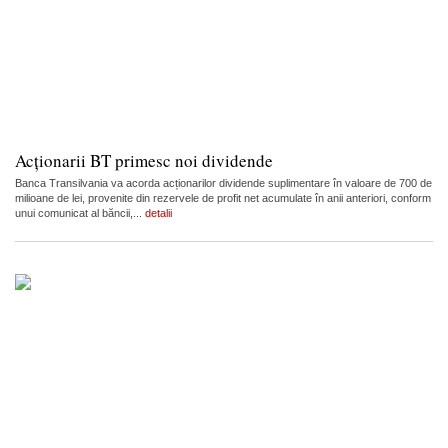
Acționarii BT primesc noi dividende
Banca Transilvania va acorda acționarilor dividende suplimentare în valoare de 700 de
milioane de lei, provenite din rezervele de profit net acumulate în anii anteriori, conform
unui comunicat al băncii,...
detalii