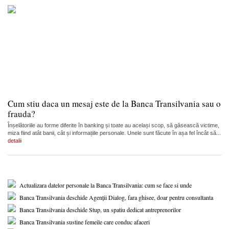
Cum stiu daca un mesaj este de la Banca Transilvania sau o
frauda?
Înșelătoriile au forme diferite în banking și toate au același scop, să găsească victime,
miza fiind atât banii, cât și informațiile personale. Unele sunt făcute în așa fel încât să...
detalii
Actualizara datelor personale la Banca Transilvania: cum se face si unde
Banca Transilvania deschide Agenții Dialog, fara ghisee, doar pentru consultanta
Banca Transilvania deschide Stup, un spatiu dedicat antreprenorilor
Banca Transilvania sustine femeile care conduc afaceri