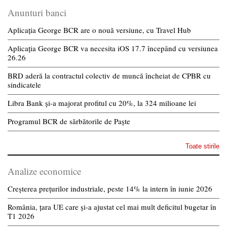
Anunturi banci
Aplicația George BCR are o nouă versiune, cu Travel Hub
Aplicația George BCR va necesita iOS 17.7 începând cu versiunea
26.26
BRD aderă la contractul colectiv de muncă încheiat de CPBR cu
sindicatele
Libra Bank și-a majorat profitul cu 20%, la 324 milioane lei
Programul BCR de sărbătorile de Paște
Toate stirile
Analize economice
Creșterea prețurilor industriale, peste 14% la intern în iunie 2026
România, țara UE care și-a ajustat cel mai mult deficitul bugetar în
T1 2026