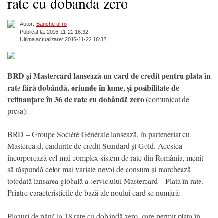
rate cu dobanda zero
Autor:
Bancherul.ro
Publicat la: 2016-11-22 16:32
Ultima actualizare: 2016-11-22 16:32
BRD și Mastercard lansează un card de credit pentru plata în
rate fără dobândă, oriunde în lume, și posibilitate de
refinanțare în 36 de rate cu dobândă zero
(comunicat de
presa):
BRD – Groupe Société Générale lansează, în parteneriat cu
Mastercard, cardurile de credit Standard și Gold. Acestea
încorporează cel mai complex sistem de rate din România, menit
să răspundă celor mai variate nevoi de consum și marchează
totodată lansarea globală a serviciului Mastercard – Plata în rate.
Printre caracteristicile de bază ale noului card se numără:
Planuri de până la 18 rate cu dobândă zero, care permit plata în