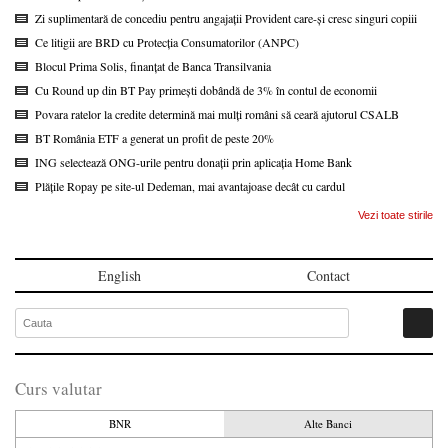
Zi suplimentară de concediu pentru angajații Provident care-și cresc singuri copiii
Ce litigii are BRD cu Protecția Consumatorilor (ANPC)
Blocul Prima Solis, finanțat de Banca Transilvania
Cu Round up din BT Pay primești dobândă de 3% în contul de economii
Povara ratelor la credite determină mai mulți români să ceară ajutorul CSALB
BT România ETF a generat un profit de peste 20%
ING selectează ONG-urile pentru donații prin aplicația Home Bank
Plățile Ropay pe site-ul Dedeman, mai avantajoase decât cu cardul
Vezi toate stirile
English
Contact
Curs valutar
BNR
Alte Banci