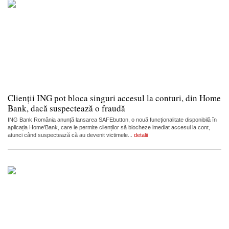
Clienții ING pot bloca singuri accesul la conturi, din Home
Bank, dacă suspectează o fraudă
ING Bank România anunță lansarea SAFEbutton, o nouă funcționalitate disponibilă în
aplicația Home'Bank, care le permite clienților să blocheze imediat accesul la cont,
atunci când suspectează că au devenit victimele...
detalii