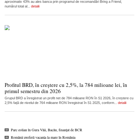
aproximativ 43% au ales banca prin programul de recomandări Bring a Friend,
numărul total al...
detalii
Profitul BRD, în creștere cu 2,5%, la 784 milioane lei, în
primul semestru din 2026
Grupul BRD a înregistrat un profit net de 784 milioane RON în S1 2026, în creștere cu
2,5% față de nivelul de 764 milioane RON înregistrat în S1 2025, conform...
detalii
Parc eolian în Gura Văii, Bacău, finanțat de BCR
Românii preferă vacanța la mare în România