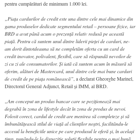
pentru cumpărături de minimum 1.000 lei.
„Piața cardurilor de credit este una dintre cele mai dinamice din
gama produselor dedicate segmentului retail – persoane fizice, iar
BRD a avut până acum o prezență relativ redusă pe această
piață. Pentru că suntem unul dintre liderii pieței de carduri, ne-
am dorit dintotdeauna să ne completăm oferta cu un card de
credit inovator, polivalent, flexibil, care să răspundă nevoilor de
zi cu zi ale consumatorilor. Și iată că suntem acum în măsură să
oferim, alături de Mastercard, unul dintre cele mai bune carduri
de credit de pe piața românească”
, a declarat Gheorghe Marinel,
Directorul General Adjunct, Retail și IMM, al BRD.
„Am conceput un produs bancar care se poziționează mai
degrabă în zona de lifestyle decât în zona de produs de nevoi.
Folosit corect, cardul de credit are menirea să completeze și să
îmbunătățească stilul de viață al clienților noștri, facilitându-le
accesul la beneficiile unice pe care produsul le oferă și, în același
timp, punându-le la dispoziție soluții flexibile pentru o mai bună