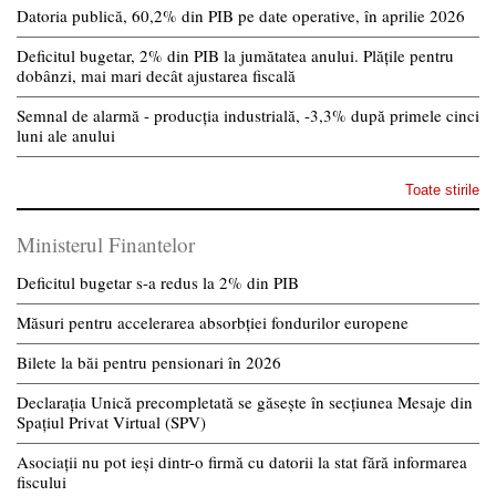
Datoria publică, 60,2% din PIB pe date operative, în aprilie 2026
Deficitul bugetar, 2% din PIB la jumătatea anului. Plățile pentru
dobânzi, mai mari decât ajustarea fiscală
Semnal de alarmă - producția industrială, -3,3% după primele cinci
luni ale anului
Toate stirile
Ministerul Finantelor
Deficitul bugetar s-a redus la 2% din PIB
Măsuri pentru accelerarea absorbției fondurilor europene
Bilete la băi pentru pensionari în 2026
Declarația Unică precompletată se găsește în secțiunea Mesaje din
Spațiul Privat Virtual (SPV)
Asociații nu pot ieși dintr-o firmă cu datorii la stat fără informarea
fiscului