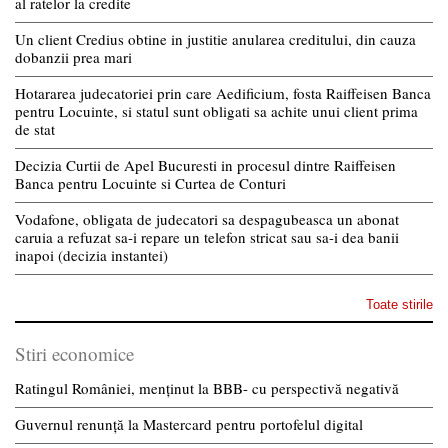
al ratelor la credite
Un client Credius obtine in justitie anularea creditului, din cauza
dobanzii prea mari
Hotararea judecatoriei prin care Aedificium, fosta Raiffeisen Banca
pentru Locuinte, si statul sunt obligati sa achite unui client prima
de stat
Decizia Curtii de Apel Bucuresti in procesul dintre Raiffeisen
Banca pentru Locuinte si Curtea de Conturi
Vodafone, obligata de judecatori sa despagubeasca un abonat
caruia a refuzat sa-i repare un telefon stricat sau sa-i dea banii
inapoi (decizia instantei)
Toate stirile
Stiri economice
Ratingul României, menținut la BBB- cu perspectivă negativă
Guvernul renunță la Mastercard pentru portofelul digital