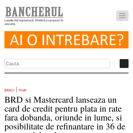
Lauda mă rușinează, fiindcă o cerșesc în
ascuns.
|
BANCI
Profil
BRD si Mastercard lanseaza un
card de credit pentru plata in rate
fara dobanda, oriunde in lume, si
posibilitate de refinantare in 36 de