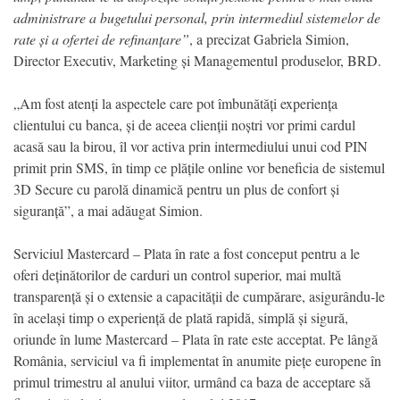
administrare a bugetului personal, prin intermediul sistemelor de
rate și a ofertei de refinanțare”
, a precizat Gabriela Simion,
Director Executiv, Marketing și Managementul produselor, BRD.
„Am fost atenți la aspectele care pot îmbunătăți experiența
clientului cu banca, și de aceea clienții noștri vor primi cardul
acasă sau la birou, îl vor activa prin intermediului unui cod PIN
primit prin SMS, în timp ce plățile online vor beneficia de sistemul
3D Secure cu parolă dinamică pentru un plus de confort și
siguranță”, a mai adăugat Simion.
Serviciul Mastercard – Plata în rate a fost conceput pentru a le
oferi deținătorilor de carduri un control superior, mai multă
transparență și o extensie a capacității de cumpărare, asigurându-le
în același timp o experiență de plată rapidă, simplă și sigură,
oriunde în lume Mastercard – Plata în rate este acceptat. Pe lângă
România, serviciul va fi implementat în anumite piețe europene în
primul trimestru al anului viitor, urmând ca baza de acceptare să