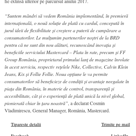
fie extinsă ulterior pe parcursul anului 2017.
“Suntem mândri să vedem România implementând, în premieră
internațională, o nouă soluție de plată cu cardul, concepută în
jurul ideii de flexibilitate și creștere a puterii de cumpărare a
consumatorilor. Le mulțumim partenerilor noștri de la BRD
pentru că ne sunt din nou alături, recunoscând inovația și
beneficiile serviciului Mastercard – Plata în rate, precum și FF
Group România, proprietarul primului lanț de magazine înrolate
în acest serviciu, respectiv rețelele Nike, Collective, Calvin Klein
Jeans, Kix și Follie Follie. Noua opțiune le va permite
consumatorilor să beneficieze de condiții și avantaje neegalate în
piața din România, în materie de control, transparență și
accesibilitate, cât și o experiență de plată unică la nivel global,
pionierată chiar în țara noastră”
, a declarat Cosmin
Vladimirescu, General Manager, România, Mastercard.
Tipareste detalii
Trimite pe mail
Facebook
LinkedIn