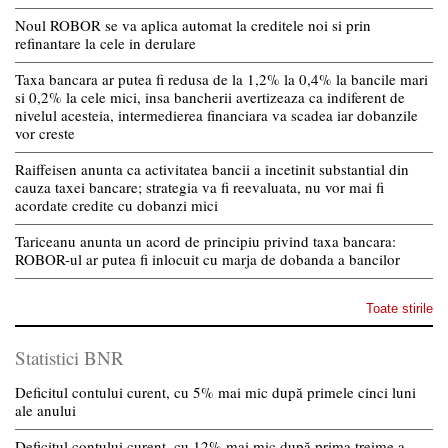
Noul ROBOR se va aplica automat la creditele noi si prin
refinantare la cele in derulare
Taxa bancara ar putea fi redusa de la 1,2% la 0,4% la bancile mari
si 0,2% la cele mici, insa bancherii avertizeaza ca indiferent de
nivelul acesteia, intermedierea financiara va scadea iar dobanzile
vor creste
Raiffeisen anunta ca activitatea bancii a incetinit substantial din
cauza taxei bancare; strategia va fi reevaluata, nu vor mai fi
acordate credite cu dobanzi mici
Tariceanu anunta un acord de principiu privind taxa bancara:
ROBOR-ul ar putea fi inlocuit cu marja de dobanda a bancilor
Toate stirile
Statistici BNR
Deficitul contului curent, cu 5% mai mic după primele cinci luni
ale anului
Deficitul contului curent, cu 12% mai mic după prima treime a