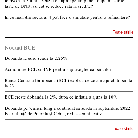
ROBOR la 3 luni a scazut cu aproape un punct, dupa masurile
luate de BNR; cu cat se reduce rata la credite?
In ce mall din sectorul 4 pot face o simulare pentru o refinantare?
Toate stirile
Noutati BCE
Dobanda la euro scade la 2,25%
Acord intre BCE si BNR pentru supravegherea bancilor
Banca Centrala Europeana (BCE) explica de ce a majorat dobanda
la 2%
BCE creste dobanda la 2%, dupa ce inflatia a ajuns la 10%
Dobânda pe termen lung a continuat să scadă in septembrie 2022.
Ecartul față de Polonia și Cehia, redus semnificativ
Toate stirile