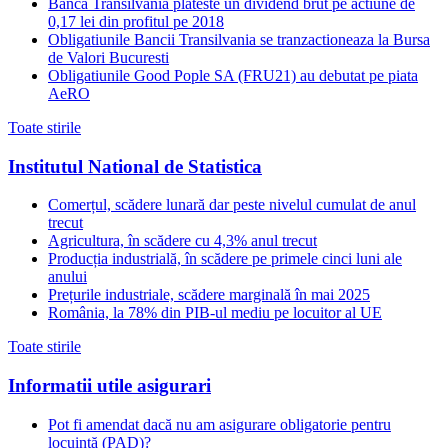
Banca Transilvania plateste un dividend brut pe actiune de
0,17 lei din profitul pe 2018
Obligatiunile Bancii Transilvania se tranzactioneaza la Bursa
de Valori Bucuresti
Obligatiunile Good Pople SA (FRU21) au debutat pe piata
AeRO
Toate stirile
Institutul National de Statistica
Comerțul, scădere lunară dar peste nivelul cumulat de anul
trecut
Agricultura, în scădere cu 4,3% anul trecut
Producția industrială, în scădere pe primele cinci luni ale
anului
Prețurile industriale, scădere marginală în mai 2025
România, la 78% din PIB-ul mediu pe locuitor al UE
Toate stirile
Informatii utile asigurari
Pot fi amendat dacă nu am asigurare obligatorie pentru
locuință (PAD)?