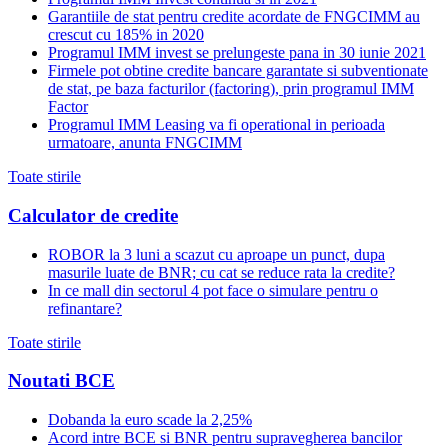
Garantiile de stat pentru credite acordate de FNGCIMM au
crescut cu 185% in 2020
Programul IMM invest se prelungeste pana in 30 iunie 2021
Firmele pot obtine credite bancare garantate si subventionate
de stat, pe baza facturilor (factoring), prin programul IMM
Factor
Programul IMM Leasing va fi operational in perioada
urmatoare, anunta FNGCIMM
Toate stirile
Calculator de credite
ROBOR la 3 luni a scazut cu aproape un punct, dupa
masurile luate de BNR; cu cat se reduce rata la credite?
In ce mall din sectorul 4 pot face o simulare pentru o
refinantare?
Toate stirile
Noutati BCE
Dobanda la euro scade la 2,25%
Acord intre BCE si BNR pentru supravegherea bancilor