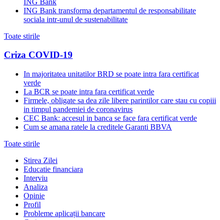
ING Bank
ING Bank transforma departamentul de responsabilitate
sociala intr-unul de sustenabilitate
Toate stirile
Criza COVID-19
In majoritatea unitatilor BRD se poate intra fara certificat
verde
La BCR se poate intra fara certificat verde
Firmele, obligate sa dea zile libere parintilor care stau cu copiii
in timpul pandemiei de coronavirus
CEC Bank: accesul in banca se face fara certificat verde
Cum se amana ratele la creditele Garanti BBVA
Toate stirile
Stirea Zilei
Educatie financiara
Interviu
Analiza
Opinie
Profil
Probleme aplicații bancare