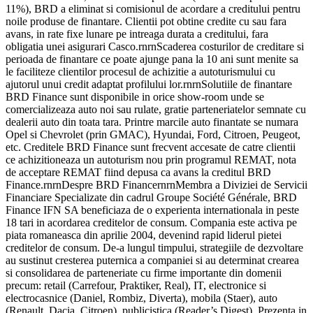
11%), BRD a eliminat si comisionul de acordare a creditului pentru
noile produse de finantare. Clientii pot obtine credite cu sau fara
avans, in rate fixe lunare pe intreaga durata a creditului, fara
obligatia unei asigurari Casco.rnrnScaderea costurilor de creditare si
perioada de finantare ce poate ajunge pana la 10 ani sunt menite sa
le faciliteze clientilor procesul de achizitie a autoturismului cu
ajutorul unui credit adaptat profilului lor.rnrnSolutiile de finantare
BRD Finance sunt disponibile in orice show-room unde se
comercializeaza auto noi sau rulate, gratie parteneriatelor semnate cu
dealerii auto din toata tara. Printre marcile auto finantate se numara
Opel si Chevrolet (prin GMAC), Hyundai, Ford, Citroen, Peugeot,
etc. Creditele BRD Finance sunt frecvent accesate de catre clientii
ce achizitioneaza un autoturism nou prin programul REMAT, nota
de acceptare REMAT fiind depusa ca avans la creditul BRD
Finance.rnrnDespre BRD FinancernrnMembra a Diviziei de Servicii
Financiare Specializate din cadrul Groupe Société Générale, BRD
Finance IFN SA beneficiaza de o experienta internationala in peste
18 tari in acordarea creditelor de consum. Compania este activa pe
piata romaneasca din aprilie 2004, devenind rapid liderul pietei
creditelor de consum. De-a lungul timpului, strategiile de dezvoltare
au sustinut cresterea puternica a companiei si au determinat crearea
si consolidarea de parteneriate cu firme importante din domenii
precum: retail (Carrefour, Praktiker, Real), IT, electronice si
electrocasnice (Daniel, Rombiz, Diverta), mobila (Staer), auto
(Renault, Dacia, Citroen), publicistica (Reader’s Digest). Prezenta in