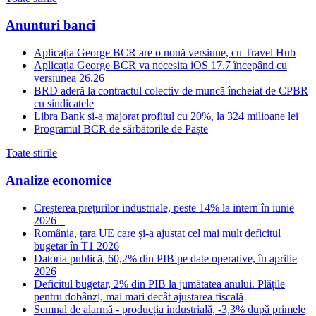
Anunturi banci
Aplicația George BCR are o nouă versiune, cu Travel Hub
Aplicația George BCR va necesita iOS 17.7 începând cu
versiunea 26.26
BRD aderă la contractul colectiv de muncă încheiat de CPBR
cu sindicatele
Libra Bank și-a majorat profitul cu 20%, la 324 milioane lei
Programul BCR de sărbătorile de Paște
Toate stirile
Analize economice
Creșterea prețurilor industriale, peste 14% la intern în iunie
2026
România, țara UE care și-a ajustat cel mai mult deficitul
bugetar în T1 2026
Datoria publică, 60,2% din PIB pe date operative, în aprilie
2026
Deficitul bugetar, 2% din PIB la jumătatea anului. Plățile
pentru dobânzi, mai mari decât ajustarea fiscală
Semnal de alarmă - producția industrială, -3,3% după primele