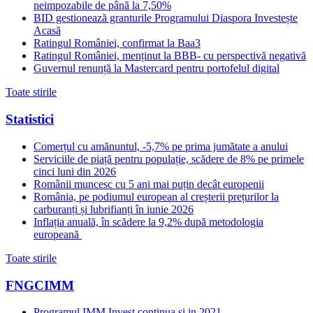
neimpozabile de pânã la 7,50%
BID gestionează granturile Programului Diaspora Investește
Acasă
Ratingul României, confirmat la Baa3
Ratingul României, menținut la BBB- cu perspectivă negativă
Guvernul renunță la Mastercard pentru portofelul digital
Toate stirile
Statistici
Comerțul cu amănuntul, -5,7% pe prima jumătate a anului
Serviciile de piață pentru populație, scădere de 8% pe primele
cinci luni din 2026
Românii muncesc cu 5 ani mai puțin decât europenii
România, pe podiumul european al creșterii prețurilor la
carburanți și lubrifianți în iunie 2026
Inflația anuală, în scădere la 9,2% după metodologia
europeană
Toate stirile
FNGCIMM
Programul IMM Invest continua si in 2021