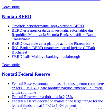
Toate stirile
Noutati BERD
Creditele neperformante (npl) - statistici BERD
BERD este ingrijorata de investigatia autoritatilor din
Republica Moldova la Victoria Bank, subsidiara Bancii
Transilvania
BERD dezvaluie cat a platit pe actiunile Piraeus Bank
ING Bank si BERD finanteaza parcul logistic CTPark
Bucharest
EBRD hails Moldova banking breakthrough
Toate stirile
Noutati Federal Reserve
Federal Reserve anunta noi masuri extinse pentru combaterea
crizei COVID-19, care produce pagube "imense" in Statele
Unite si in lume
Federal Reserve urca dobanda la 2,25%
Federal Reserve decided to maintain the target range for the
federal funds rate at 1-1/2 to 1-3/4 percent