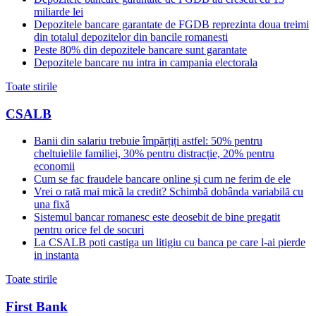
miliarde lei
Depozitele bancare garantate de FGDB reprezinta doua treimi
din totalul depozitelor din bancile romanesti
Peste 80% din depozitele bancare sunt garantate
Depozitele bancare nu intra in campania electorala
Toate stirile
CSALB
Banii din salariu trebuie împărțiți astfel: 50% pentru
cheltuielile familiei, 30% pentru distracție, 20% pentru
economii
Cum se fac fraudele bancare online și cum ne ferim de ele
Vrei o rată mai mică la credit? Schimbă dobânda variabilă cu
una fixă
Sistemul bancar romanesc este deosebit de bine pregatit
pentru orice fel de socuri
La CSALB poti castiga un litigiu cu banca pe care l-ai pierde
in instanta
Toate stirile
First Bank