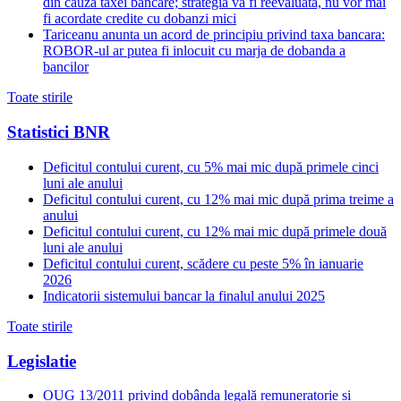
din cauza taxei bancare; strategia va fi reevaluata, nu vor mai
fi acordate credite cu dobanzi mici
Tariceanu anunta un acord de principiu privind taxa bancara:
ROBOR-ul ar putea fi inlocuit cu marja de dobanda a
bancilor
Toate stirile
Statistici BNR
Deficitul contului curent, cu 5% mai mic după primele cinci
luni ale anului
Deficitul contului curent, cu 12% mai mic după prima treime a
anului
Deficitul contului curent, cu 12% mai mic după primele două
luni ale anului
Deficitul contului curent, scădere cu peste 5% în ianuarie
2026
Indicatorii sistemului bancar la finalul anului 2025
Toate stirile
Legislatie
OUG 13/2011 privind dobânda legală remuneratorie și