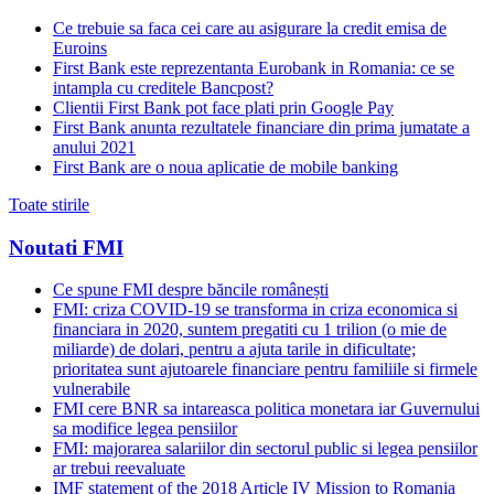
Ce trebuie sa faca cei care au asigurare la credit emisa de
Euroins
First Bank este reprezentanta Eurobank in Romania: ce se
intampla cu creditele Bancpost?
Clientii First Bank pot face plati prin Google Pay
First Bank anunta rezultatele financiare din prima jumatate a
anului 2021
First Bank are o noua aplicatie de mobile banking
Toate stirile
Noutati FMI
Ce spune FMI despre băncile românești
FMI: criza COVID-19 se transforma in criza economica si
financiara in 2020, suntem pregatiti cu 1 trilion (o mie de
miliarde) de dolari, pentru a ajuta tarile in dificultate;
prioritatea sunt ajutoarele financiare pentru familiile si firmele
vulnerabile
FMI cere BNR sa intareasca politica monetara iar Guvernului
sa modifice legea pensiilor
FMI: majorarea salariilor din sectorul public si legea pensiilor
ar trebui reevaluate
IMF statement of the 2018 Article IV Mission to Romania