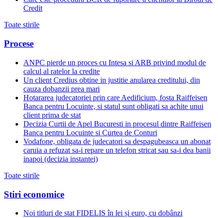
Credit
Toate stirile
Procese
ANPC pierde un proces cu Intesa si ARB privind modul de
calcul al ratelor la credite
Un client Credius obtine in justitie anularea creditului, din
cauza dobanzii prea mari
Hotararea judecatoriei prin care Aedificium, fosta Raiffeisen
Banca pentru Locuinte, si statul sunt obligati sa achite unui
client prima de stat
Decizia Curtii de Apel Bucuresti in procesul dintre Raiffeisen
Banca pentru Locuinte si Curtea de Conturi
Vodafone, obligata de judecatori sa despagubeasca un abonat
caruia a refuzat sa-i repare un telefon stricat sau sa-i dea banii
inapoi (decizia instantei)
Toate stirile
Stiri economice
Noi titluri de stat FIDELIS în lei și euro, cu dobânzi