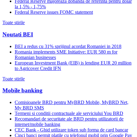
Federal Reserve majoreaza dobanda de referinta pentru dolar
la 1,5% - 1,75%
Federal Reserve issues FOMC statement
Toate stirile
Noutati BEI
BEI a redus cu 31% sprijinul acordat Romaniei in 2018
Romania implements SME Initiative: EUR 580 m for
Romanian businesses
European Investment Bank (EIB) is lending EUR 20 million
to Agricover Credit IFN
Toate stirile
Mobile banking
Comisioanele BRD pentru MyBRD Mobile, MyBRD Net,
My BRD SMS
Termeni si conditii contractuale ale serviciului You BRD
Recomandari de securitate ale BRD pentru utilizatorii de
internet/mobile banking
CEC Bank - Ghid utilizare token sub forma de card bancar
Cinci banci permit platile cu telefonul mobil prin Google Pay