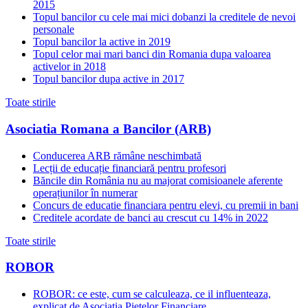
2015
Topul bancilor cu cele mai mici dobanzi la creditele de nevoi
personale
Topul bancilor la active in 2019
Topul celor mai mari banci din Romania dupa valoarea
activelor in 2018
Topul bancilor dupa active in 2017
Toate stirile
Asociatia Romana a Bancilor (ARB)
Conducerea ARB rămâne neschimbată
Lecții de educație financiară pentru profesori
Băncile din România nu au majorat comisioanele aferente
operațiunilor în numerar
Concurs de educatie financiara pentru elevi, cu premii in bani
Creditele acordate de banci au crescut cu 14% in 2022
Toate stirile
ROBOR
ROBOR: ce este, cum se calculeaza, ce il influenteaza,
explicat de Asociatia Pietelor Financiare