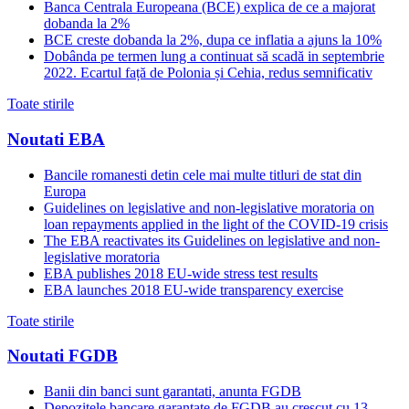
Banca Centrala Europeana (BCE) explica de ce a majorat
dobanda la 2%
BCE creste dobanda la 2%, dupa ce inflatia a ajuns la 10%
Dobânda pe termen lung a continuat să scadă in septembrie
2022. Ecartul față de Polonia și Cehia, redus semnificativ
Toate stirile
Noutati EBA
Bancile romanesti detin cele mai multe titluri de stat din
Europa
Guidelines on legislative and non-legislative moratoria on
loan repayments applied in the light of the COVID-19 crisis
The EBA reactivates its Guidelines on legislative and non-
legislative moratoria
EBA publishes 2018 EU-wide stress test results
EBA launches 2018 EU-wide transparency exercise
Toate stirile
Noutati FGDB
Banii din banci sunt garantati, anunta FGDB
Depozitele bancare garantate de FGDB au crescut cu 13