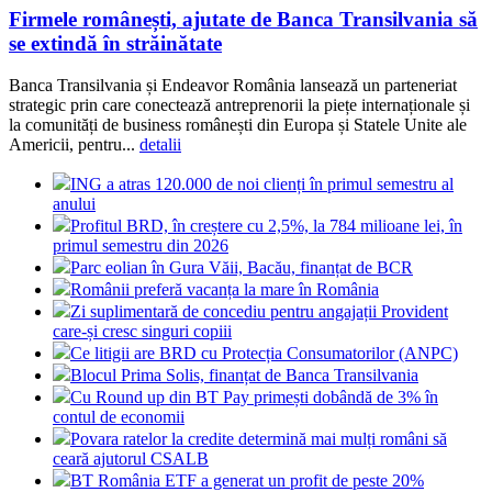
Firmele românești, ajutate de Banca Transilvania să
se extindă în străinătate
Banca Transilvania și Endeavor România lansează un parteneriat
strategic prin care conectează antreprenorii la piețe internaționale și
la comunități de business românești din Europa și Statele Unite ale
Americii, pentru...
detalii
ING a atras 120.000 de noi clienți în primul semestru al
anului
Profitul BRD, în creștere cu 2,5%, la 784 milioane lei, în
primul semestru din 2026
Parc eolian în Gura Văii, Bacău, finanțat de BCR
Românii preferă vacanța la mare în România
Zi suplimentară de concediu pentru angajații Provident
care-și cresc singuri copiii
Ce litigii are BRD cu Protecția Consumatorilor (ANPC)
Blocul Prima Solis, finanțat de Banca Transilvania
Cu Round up din BT Pay primești dobândă de 3% în
contul de economii
Povara ratelor la credite determină mai mulți români să
ceară ajutorul CSALB
BT România ETF a generat un profit de peste 20%