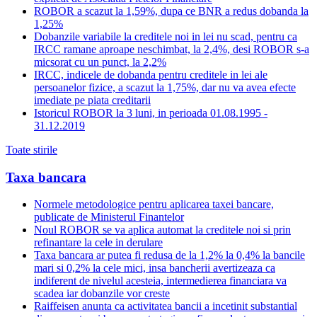
ROBOR a scazut la 1,59%, dupa ce BNR a redus dobanda la
1,25%
Dobanzile variabile la creditele noi in lei nu scad, pentru ca
IRCC ramane aproape neschimbat, la 2,4%, desi ROBOR s-a
micsorat cu un punct, la 2,2%
IRCC, indicele de dobanda pentru creditele in lei ale
persoanelor fizice, a scazut la 1,75%, dar nu va avea efecte
imediate pe piata creditarii
Istoricul ROBOR la 3 luni, in perioada 01.08.1995 -
31.12.2019
Toate stirile
Taxa bancara
Normele metodologice pentru aplicarea taxei bancare,
publicate de Ministerul Finantelor
Noul ROBOR se va aplica automat la creditele noi si prin
refinantare la cele in derulare
Taxa bancara ar putea fi redusa de la 1,2% la 0,4% la bancile
mari si 0,2% la cele mici, insa bancherii avertizeaza ca
indiferent de nivelul acesteia, intermedierea financiara va
scadea iar dobanzile vor creste
Raiffeisen anunta ca activitatea bancii a incetinit substantial