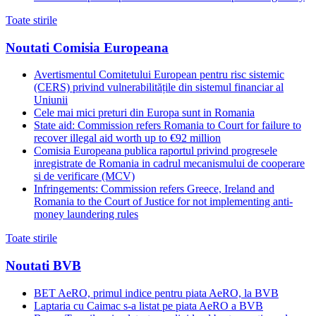
Toate stirile
Noutati Comisia Europeana
Avertismentul Comitetului European pentru risc sistemic
(CERS) privind vulnerabilitățile din sistemul financiar al
Uniunii
Cele mai mici preturi din Europa sunt in Romania
State aid: Commission refers Romania to Court for failure to
recover illegal aid worth up to €92 million
Comisia Europeana publica raportul privind progresele
inregistrate de Romania in cadrul mecanismului de cooperare
si de verificare (MCV)
Infringements: Commission refers Greece, Ireland and
Romania to the Court of Justice for not implementing anti-
money laundering rules
Toate stirile
Noutati BVB
BET AeRO, primul indice pentru piata AeRO, la BVB
Laptaria cu Caimac s-a listat pe piata AeRO a BVB