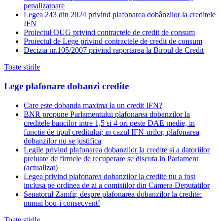
penalizatoare
Legea 243 din 2024 privind plafonarea dobânzilor la creditele
IFN
Proiectul OUG privind contractele de credit de consum
Proiectul de Lege privind contractele de credit de consum
Decizia nr.105/2007 privind raportarea la Biroul de Credit
Toate stirile
Lege plafonare dobanzi credite
Care este dobanda maxima la un credit IFN?
BNR propune Parlamentului plafonarea dobanzilor la
creditele bancilor intre 1,5 si 4 ori peste DAE medie, in
functie de tipul creditului; in cazul IFN-urilor, plafonarea
dobanzilor nu se justifica
Legile privind plafonarea dobanzilor la credite si a datoriilor
preluate de firmele de recuperare se discuta in Parlament
(actualizat)
Legea privind plafonarea dobanzilor la credite nu a fost
inclusa pe ordinea de zi a comisiilor din Camera Deputatilor
Senatorul Zamfir, despre plafonarea dobanzilor la credite:
numai bou-i consecvent!
Toate stirile