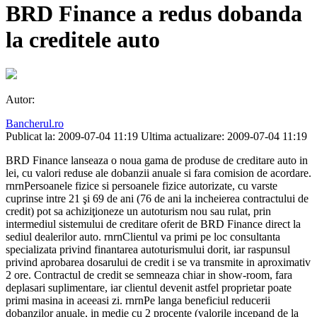
BRD Finance a redus dobanda
la creditele auto
Autor:
Bancherul.ro
Publicat la: 2009-07-04 11:19
Ultima actualizare: 2009-07-04 11:19
BRD Finance lanseaza o noua gama de produse de creditare auto in
lei, cu valori reduse ale dobanzii anuale si fara comision de acordare.
rnrnPersoanele fizice si persoanele fizice autorizate, cu varste
cuprinse intre 21 şi 69 de ani (76 de ani la incheierea contractului de
credit) pot sa achiziţioneze un autoturism nou sau rulat, prin
intermediul sistemului de creditare oferit de BRD Finance direct la
sediul dealerilor auto. rnrnClientul va primi pe loc consultanta
specializata privind finantarea autoturismului dorit, iar raspunsul
privind aprobarea dosarului de credit i se va transmite in aproximativ
2 ore. Contractul de credit se semneaza chiar in show-room, fara
deplasari suplimentare, iar clientul devenit astfel proprietar poate
primi masina in aceeasi zi. rnrnPe langa beneficiul reducerii
dobanzilor anuale, in medie cu 2 procente (valorile incepand de la