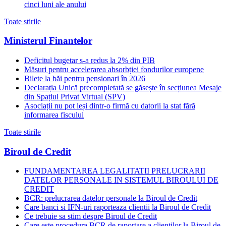
cinci luni ale anului
Toate stirile
Ministerul Finantelor
Deficitul bugetar s-a redus la 2% din PIB
Măsuri pentru accelerarea absorbției fondurilor europene
Bilete la băi pentru pensionari în 2026
Declarația Unică precompletată se găsește în secțiunea Mesaje
din Spațiul Privat Virtual (SPV)
Asociații nu pot ieși dintr-o firmă cu datorii la stat fără
informarea fiscului
Toate stirile
Biroul de Credit
FUNDAMENTAREA LEGALITATII PRELUCRARII
DATELOR PERSONALE IN SISTEMUL BIROULUI DE
CREDIT
BCR: prelucrarea datelor personale la Biroul de Credit
Care banci si IFN-uri raporteaza clientii la Biroul de Credit
Ce trebuie sa stim despre Biroul de Credit
Care este procedura BCR de raportare a clientilor la Biroul de