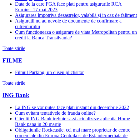
Data de la care FGA face plati pentru asigurarile RCA
Euroins: 17 mai 2023
Asigurarea împotriva dezastrelor, valabilă și in caz de faliment
Asiguratii nu au nevoie de documente de confirmare a
cutremurului
Cum functioneaza o asigurare de viata Metropolitan pentru un
credit la Banca Transilvania?
Toate stirile
FILME
Filmul Parking, un cliseu plictisitor
Toate stirile
ING Bank
La ING se vor putea face plati instant din decembrie 2022
Cum evitam tentativele de frauda online?
Clientii ING Bank trebuie sa-si actualizeze aplicatia Home
Bank pana in 20 martie
Obligatiunile Rockcastle, cel mai mare proprietar de centre
comerciale din Europa Centrala si de Est, intermediata de