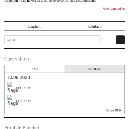
Asiguratii nu au nevoie de documente de confirmare a cutremurului
Vezi toate stirile
English
Contact
Curs valutar
BNR
Alte Banci
10.08.2026
1 EUR = lei
1 USD = lei
Sursa BNR
Profil de Bancher