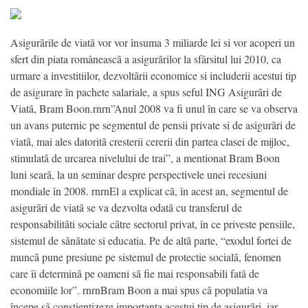
Asigurãrile de viatã vor vor însuma 3 miliarde lei si vor acoperi un
sfert din piata româneascã a asigurãrilor la sfârsitul lui 2010, ca
urmare a investitiilor, dezvoltãrii economice si includerii acestui tip
de asigurare în pachete salariale, a spus seful ING Asigurãri de
Viatã, Bram Boon.rnrn”Anul 2008 va fi unul în care se va observa
un avans puternic pe segmentul de pensii private si de asigurãri de
viatã, mai ales datoritã cresterii cererii din partea clasei de mijloc,
stimulatã de urcarea nivelului de trai”, a mentionat Bram Boon
luni searã, la un seminar despre perspectivele unei recesiuni
mondiale în 2008. rnrnEl a explicat cã, în acest an, segmentul de
asigurãri de viatã se va dezvolta odatã cu transferul de
responsabilitãti sociale cãtre sectorul privat, în ce priveste pensiile,
sistemul de sãnãtate si educatia. Pe de altã parte, “exodul fortei de
muncã pune presiune pe sistemul de protectie socialã, fenomen
care îi determinã pe oameni sã fie mai responsabili fatã de
economiile lor”. rnrnBram Boon a mai spus cã populatia va
începe sã constientizeze importanta acestui tip de asigurãri, iar