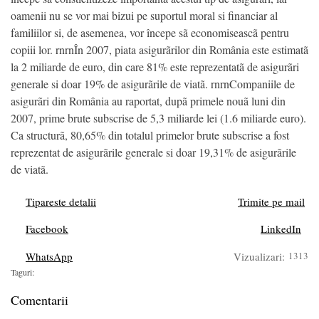
oamenii nu se vor mai bizui pe suportul moral si financiar al
familiilor si, de asemenea, vor începe sã economiseascã pentru
copiii lor. rnrnÎn 2007, piata asigurãrilor din România este estimatã
la 2 miliarde de euro, din care 81% este reprezentatã de asigurãri
generale si doar 19% de asigurãrile de viatã. rnrnCompaniile de
asigurãri din România au raportat, dupã primele nouã luni din
2007, prime brute subscrise de 5,3 miliarde lei (1.6 miliarde euro).
Ca structurã, 80,65% din totalul primelor brute subscrise a fost
reprezentat de asigurãrile generale si doar 19,31% de asigurãrile
de viatã.
Tipareste detalii
Trimite pe mail
Facebook
LinkedIn
WhatsApp
Vizualizari:
1313
Taguri:
Comentarii