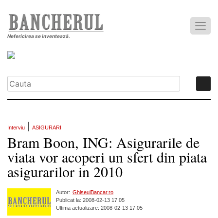
Nefericirea se inventează.
|
Interviu
ASIGURARI
Bram Boon, ING: Asigurarile de
viata vor acoperi un sfert din piata
asigurarilor in 2010
Autor:
GhiseulBancar.ro
Publicat la: 2008-02-13 17:05
Ultima actualizare: 2008-02-13 17:05