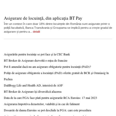
Asigurare de locuință, din aplicația BT Pay
Într-un context în care doar 18% dintre locuințele din România sunt asigurate printr-o
poliță facultativă, Banca Transilvania și Groupama se implică pentru a crește gradul de
asigurare și pentru a...
detalii
Asigurările pentru locuințe se pot face și la CEC Bank
BT Broker de Asigurare dezvoltă o rețea de francize
Pot fi amendat dacă nu am asigurare obligatorie pentru locuință (PAD)?
Polițe de asigurare obligatorie a locuinței (PAD) oferite gratuit de BCR și Omniasig în
Pechea
DallBogg Life and Health AD, interzisă de ASF
BT Broker de Asigurare își diversifică afacerea
Data de la care FGA face plati pentru asigurarile RCA Euroins: 17 mai 2023
Asigurarea împotriva dezastrelor, valabilă și in caz de faliment
Dosarele de dauna Euroins se pot deschide la FGA: care este procedura