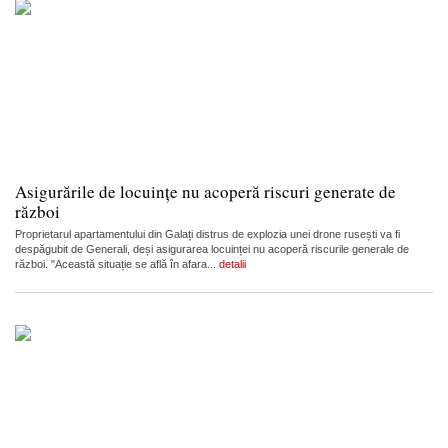
Asigurările de locuințe nu acoperă riscuri generate de
război
Proprietarul apartamentului din Galați distrus de explozia unei drone rusești va fi
despăgubit de Generali, deși asigurarea locuinței nu acoperă riscurile generale de
război. "Această situație se află în afara...
detalii