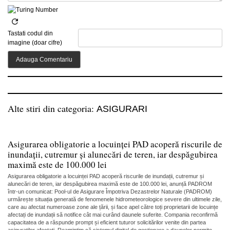
Tastati codul din
imagine (doar cifre)
Alte stiri din categoria:
ASIGURARI
Asigurarea obligatorie a locuinței PAD acoperă riscurile de
inundații, cutremur și alunecări de teren, iar despăgubirea
maximă este de 100.000 lei
Asigurarea obligatorie a locuinței PAD acoperă riscurile de inundații, cutremur și
alunecări de teren, iar despăgubirea maximă este de 100.000 lei, anunță PADROM
într-un comunicat: Pool-ul de Asigurare Împotriva Dezastrelor Naturale (PADROM)
urmărește situația generată de fenomenele hidrometeorologice severe din ultimele zile,
care au afectat numeroase zone ale țării, și face apel către toți proprietarii de locuințe
afectați de inundații să notifice cât mai curând daunele suferite. Compania reconfirmă
capacitatea de a răspunde prompt și eficient tuturor solicitărilor venite din partea