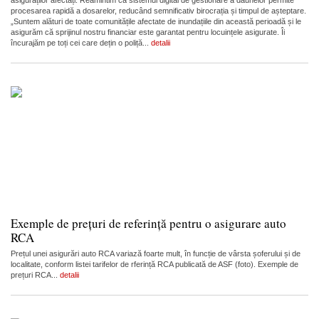
asiguraților afectați. Reamintim că sistemul digital de gestionare a daunelor permite
procesarea rapidă a dosarelor, reducând semnificativ birocrația și timpul de așteptare.
„Suntem alături de toate comunitățile afectate de inundațiile din această perioadă și le
asigurăm că sprijinul nostru financiar este garantat pentru locuințele asigurate. Îi
încurajăm pe toți cei care dețin o poliță...
detalii
Exemple de prețuri de referință pentru o asigurare auto
RCA
Prețul unei asigurări auto RCA variază foarte mult, în funcție de vârsta șoferului și de
localitate, conform listei tarifelor de rferință RCA publicată de ASF (foto). Exemple de
prețuri RCA...
detalii