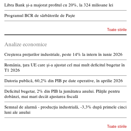
Libra Bank și-a majorat profitul cu 20%, la 324 milioane lei
Programul BCR de sărbătorile de Paște
Toate stirile
Analize economice
Creșterea prețurilor industriale, peste 14% la intern în iunie 2026
România, țara UE care și-a ajustat cel mai mult deficitul bugetar în
T1 2026
Datoria publică, 60,2% din PIB pe date operative, în aprilie 2026
Deficitul bugetar, 2% din PIB la jumătatea anului. Plățile pentru
dobânzi, mai mari decât ajustarea fiscală
Semnal de alarmă - producția industrială, -3,3% după primele cinci
luni ale anului
Toate stirile