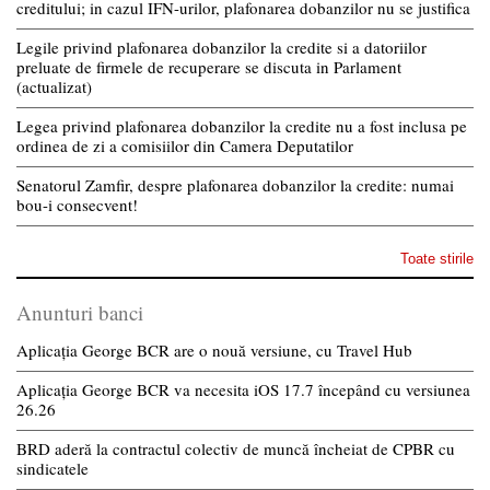
creditului; in cazul IFN-urilor, plafonarea dobanzilor nu se justifica
Legile privind plafonarea dobanzilor la credite si a datoriilor
preluate de firmele de recuperare se discuta in Parlament
(actualizat)
Legea privind plafonarea dobanzilor la credite nu a fost inclusa pe
ordinea de zi a comisiilor din Camera Deputatilor
Senatorul Zamfir, despre plafonarea dobanzilor la credite: numai
bou-i consecvent!
Toate stirile
Anunturi banci
Aplicația George BCR are o nouă versiune, cu Travel Hub
Aplicația George BCR va necesita iOS 17.7 începând cu versiunea
26.26
BRD aderă la contractul colectiv de muncă încheiat de CPBR cu
sindicatele