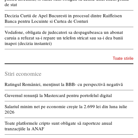
de stat
Decizia Curtii de Apel Bucuresti in procesul dintre Raiffeisen
Banca pentru Locuinte si Curtea de Conturi
Vodafone, obligata de judecatori sa despagubeasca un abonat
caruia a refuzat sa-i repare un telefon stricat sau sa-i dea banii
inapoi (decizia instantei)
Toate stirile
Stiri economice
Ratingul României, menținut la BBB- cu perspectivă negativă
Guvernul renunță la Mastercard pentru portofelul digital
Salariul minim net pe economie crește la 2.699 lei din luna iulie
2026
Toate platformele cripto sunt obligate să raporteze anual
tranzacțiile la ANAF