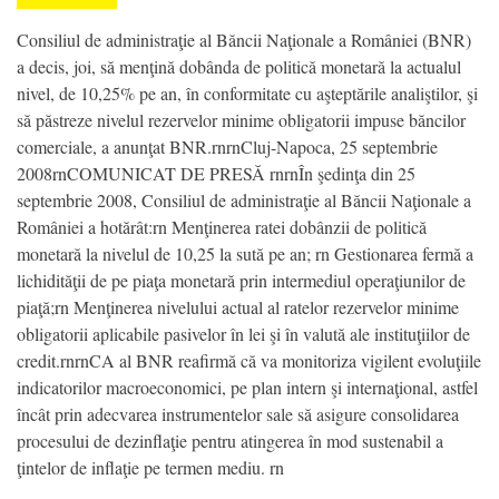
Consiliul de administraţie al Băncii Naţionale a României (BNR)
a decis, joi, să menţină dobânda de politică monetară la actualul
nivel, de 10,25% pe an, în conformitate cu aşteptările analiştilor, şi
să păstreze nivelul rezervelor minime obligatorii impuse băncilor
comerciale, a anunţat BNR.rnrnCluj-Napoca, 25 septembrie
2008rnCOMUNICAT DE PRESĂ rnrnÎn şedinţa din 25
septembrie 2008, Consiliul de administraţie al Băncii Naţionale a
României a hotărât:rn Menţinerea ratei dobânzii de politică
monetară la nivelul de 10,25 la sută pe an; rn Gestionarea fermă a
lichidităţii de pe piaţa monetară prin intermediul operaţiunilor de
piaţă;rn Menţinerea nivelului actual al ratelor rezervelor minime
obligatorii aplicabile pasivelor în lei şi în valută ale instituţiilor de
credit.rnrnCA al BNR reafirmă că va monitoriza vigilent evoluţiile
indicatorilor macroeconomici, pe plan intern şi internaţional, astfel
încât prin adecvarea instrumentelor sale să asigure consolidarea
procesului de dezinflaţie pentru atingerea în mod sustenabil a
ţintelor de inflaţie pe termen mediu. rn