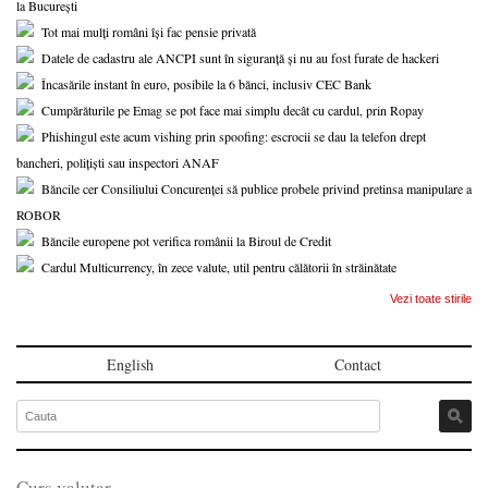
la București
Tot mai mulți români își fac pensie privată
Datele de cadastru ale ANCPI sunt în siguranță și nu au fost furate de hackeri
Încasările instant în euro, posibile la 6 bănci, inclusiv CEC Bank
Cumpărăturile pe Emag se pot face mai simplu decât cu cardul, prin Ropay
Phishingul este acum vishing prin spoofing: escrocii se dau la telefon drept
bancheri, polițiști sau inspectori ANAF
Băncile cer Consiliului Concurenței să publice probele privind pretinsa manipulare a
ROBOR
Băncile europene pot verifica românii la Biroul de Credit
Cardul Multicurrency, în zece valute, util pentru călătorii în străinătate
Vezi toate stirile
English
Contact
Curs valutar