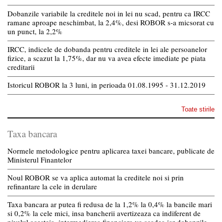
Dobanzile variabile la creditele noi in lei nu scad, pentru ca IRCC
ramane aproape neschimbat, la 2,4%, desi ROBOR s-a micsorat cu
un punct, la 2,2%
IRCC, indicele de dobanda pentru creditele in lei ale persoanelor
fizice, a scazut la 1,75%, dar nu va avea efecte imediate pe piata
creditarii
Istoricul ROBOR la 3 luni, in perioada 01.08.1995 - 31.12.2019
Toate stirile
Taxa bancara
Normele metodologice pentru aplicarea taxei bancare, publicate de
Ministerul Finantelor
Noul ROBOR se va aplica automat la creditele noi si prin
refinantare la cele in derulare
Taxa bancara ar putea fi redusa de la 1,2% la 0,4% la bancile mari
si 0,2% la cele mici, insa bancherii avertizeaza ca indiferent de
nivelul acesteia, intermedierea financiara va scadea iar dobanzile