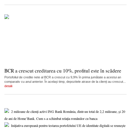
BCR a crescut creditarea cu 10%, profitul este în scădere
Portofoliul de credite nete al BCR a crescut cu 9,9% în prima jumătate a acestui an
comparativ cu anul anterior. În același timp, depozitele atrase de la clienți au crescut...
detalii
2 milioane de clienți activi ING Bank România, dintr-un total de 2,2 milioane, și 20
de ani de Home’Bank. Cum s-a schimbat relația românilor cu banca
Inițiativa europeană pentru testarea portofelului UE de identitate digitală se reunește