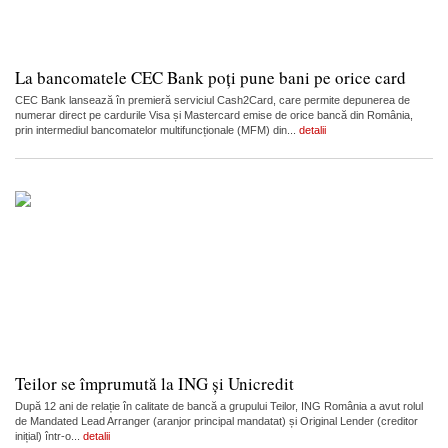
La bancomatele CEC Bank poți pune bani pe orice card
CEC Bank lansează în premieră serviciul Cash2Card, care permite depunerea de
numerar direct pe cardurile Visa și Mastercard emise de orice bancă din România,
prin intermediul bancomatelor multifuncționale (MFM) din...
detalii
Teilor se împrumută la ING și Unicredit
După 12 ani de relație în calitate de bancă a grupului Teilor, ING România a avut rolul
de Mandated Lead Arranger (aranjor principal mandatat) și Original Lender (creditor
inițial) într-o...
detalii