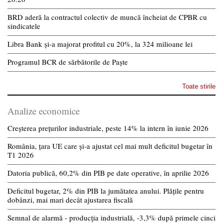
BRD aderă la contractul colectiv de muncă încheiat de CPBR cu
sindicatele
Libra Bank și-a majorat profitul cu 20%, la 324 milioane lei
Programul BCR de sărbătorile de Paște
Toate stirile
Analize economice
Creșterea prețurilor industriale, peste 14% la intern în iunie 2026
România, țara UE care și-a ajustat cel mai mult deficitul bugetar în
T1 2026
Datoria publică, 60,2% din PIB pe date operative, în aprilie 2026
Deficitul bugetar, 2% din PIB la jumătatea anului. Plățile pentru
dobânzi, mai mari decât ajustarea fiscală
Semnal de alarmă - producția industrială, -3,3% după primele cinci