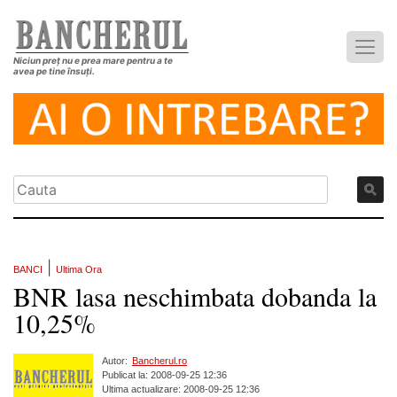
Niciun preț nu e prea mare pentru a te
avea pe tine însuți.
|
BANCI
Ultima Ora
BNR lasa neschimbata dobanda la
10,25%
Autor:
Bancherul.ro
Publicat la: 2008-09-25 12:36
Ultima actualizare: 2008-09-25 12:36