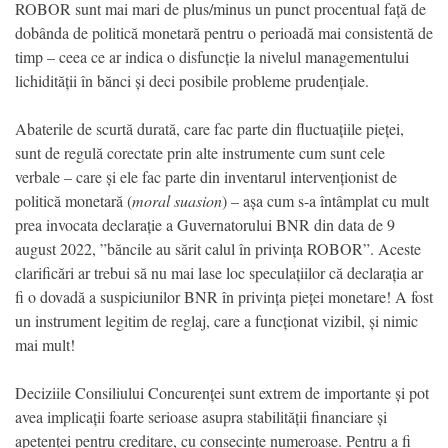
ROBOR sunt mai mari de plus/minus un punct procentual față de
dobânda de politică monetară pentru o perioadă mai consistentă de
timp – ceea ce ar indica o disfuncție la nivelul managementului
lichidității în bănci și deci posibile probleme prudențiale.
Abaterile de scurtă durată, care fac parte din fluctuațiile pieței,
sunt de regulă corectate prin alte instrumente cum sunt cele
verbale – care și ele fac parte din inventarul intervenționist de
politică monetară (
moral suasion
) – așa cum s-a întâmplat cu mult
prea invocata declarație a Guvernatorului BNR din data de 9
august 2022, ”băncile au sărit calul în privința ROBOR”. Aceste
clarificări ar trebui să nu mai lase loc speculațiilor că declarația ar
fi o dovadă a suspiciunilor BNR în privința pieței monetare! A fost
un instrument legitim de reglaj, care a funcționat vizibil, și nimic
mai mult!
Deciziile Consiliului Concurenței sunt extrem de importante și pot
avea implicații foarte serioase asupra stabilității financiare și
apetenței pentru creditare, cu consecințe numeroase. Pentru a fi