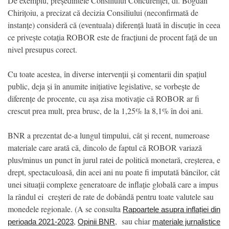
De exemplu, președintele Consiliului Concurenței, dl. Bogdan
Chirițoiu, a precizat că decizia Consiliului (neconfirmată de
instanțe) consideră că (eventuala) diferență luată în discuție în ceea
ce privește cotația ROBOR este de fracțiuni de procent față de un
nivel presupus corect.
Cu toate acestea, în diverse intervenții și comentarii din spațiul
public, deja și în anumite inițiative legislative, se vorbește de
diferențe de procente, cu așa zisa motivație că ROBOR ar fi
crescut prea mult, prea brusc, de la 1,25% la 8,1% în doi ani.
BNR a prezentat de-a lungul timpului, cât și recent, numeroase
materiale care arată că, dincolo de faptul că ROBOR variază
plus/minus un punct în jurul ratei de politică monetară, creșterea, e
drept, spectaculoasă, din acei ani nu poate fi imputată băncilor, cât
unei situații complexe generatoare de inflație globală care a impus
la rândul ei creșteri de rate de dobândă pentru toate valutele sau
monedele regionale. (A se consulta
Rapoartele asupra inflației din
,
, sau chiar
perioada 2021-2023
Opinii BNR
materiale jurnalistice