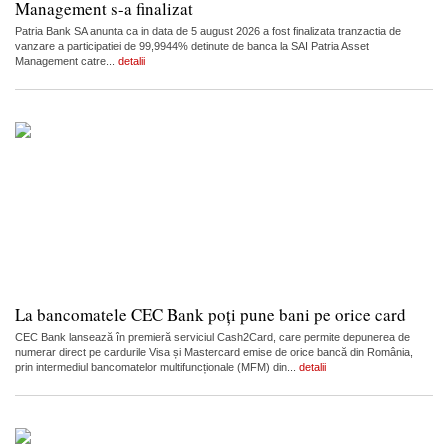
Management s-a finalizat
Patria Bank SA anunta ca in data de 5 august 2026 a fost finalizata tranzactia de
vanzare a participatiei de 99,9944% detinute de banca la SAI Patria Asset
Management catre...
detalii
La bancomatele CEC Bank poți pune bani pe orice card
CEC Bank lansează în premieră serviciul Cash2Card, care permite depunerea de
numerar direct pe cardurile Visa și Mastercard emise de orice bancă din România,
prin intermediul bancomatelor multifuncționale (MFM) din...
detalii