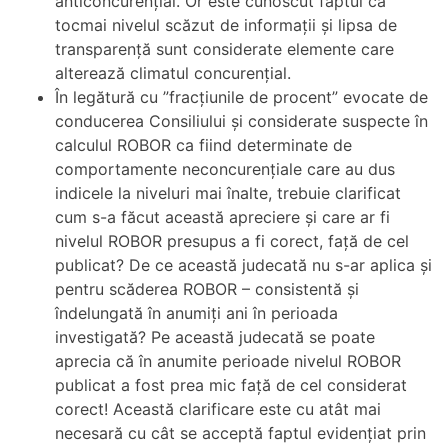
anticoncurențial. Or este cunoscut faptul că
tocmai nivelul scăzut de informații și lipsa de
transparență sunt considerate elemente care
alterează climatul concurențial.
În legătură cu ”fracțiunile de procent” evocate de
conducerea Consiliului și considerate suspecte în
calculul ROBOR ca fiind determinate de
comportamente neconcurențiale care au dus
indicele la niveluri mai înalte, trebuie clarificat
cum s-a făcut această apreciere și care ar fi
nivelul ROBOR presupus a fi corect, față de cel
publicat? De ce această judecată nu s-ar aplica și
pentru scăderea ROBOR – consistentă și
îndelungată în anumiți ani în perioada
investigată? Pe această judecată se poate
aprecia că în anumite perioade nivelul ROBOR
publicat a fost prea mic față de cel considerat
corect! Această clarificare este cu atât mai
necesară cu cât se acceptă faptul evidențiat prin