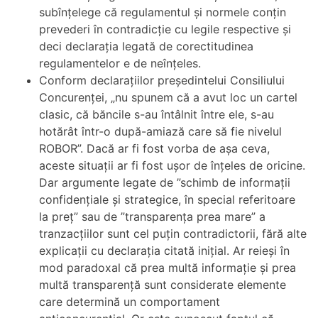
subînțelege că regulamentul și normele conțin
prevederi în contradicție cu legile respective și
deci declarația legată de corectitudinea
regulamentelor e de neînțeles.
Conform declarațiilor președintelui Consiliului
Concurenței, „nu spunem că a avut loc un cartel
clasic, că băncile s-au întâlnit între ele, s-au
hotărât într-o după-amiază care să fie nivelul
ROBOR”. Dacă ar fi fost vorba de așa ceva,
aceste situații ar fi fost ușor de înțeles de oricine.
Dar argumente legate de ”schimb de informații
confidențiale și strategice, în special referitoare
la preț” sau de ”transparența prea mare” a
tranzacțiilor sunt cel puțin contradictorii, fără alte
explicații cu declarația citată inițial. Ar reieși în
mod paradoxal că prea multă informație și prea
multă transparență sunt considerate elemente
care determină un comportament