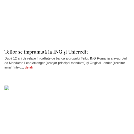
Teilor se împrumută la ING și Unicredit
După 12 ani de relație în calitate de bancă a grupului Teilor, ING România a avut rolul
de Mandated Lead Arranger (aranjor principal mandatat) și Original Lender (creditor
inițial) într-o...
detalii