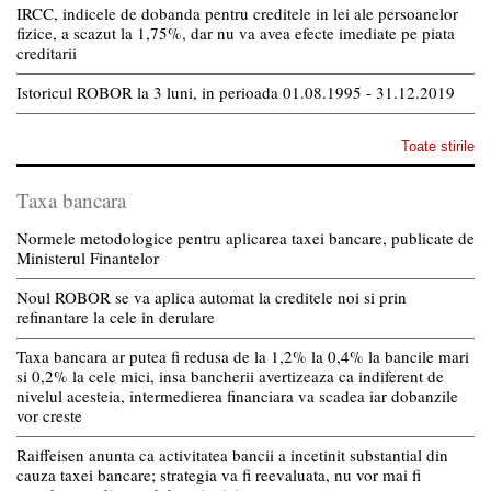
IRCC, indicele de dobanda pentru creditele in lei ale persoanelor
fizice, a scazut la 1,75%, dar nu va avea efecte imediate pe piata
creditarii
Istoricul ROBOR la 3 luni, in perioada 01.08.1995 - 31.12.2019
Toate stirile
Taxa bancara
Normele metodologice pentru aplicarea taxei bancare, publicate de
Ministerul Finantelor
Noul ROBOR se va aplica automat la creditele noi si prin
refinantare la cele in derulare
Taxa bancara ar putea fi redusa de la 1,2% la 0,4% la bancile mari
si 0,2% la cele mici, insa bancherii avertizeaza ca indiferent de
nivelul acesteia, intermedierea financiara va scadea iar dobanzile
vor creste
Raiffeisen anunta ca activitatea bancii a incetinit substantial din
cauza taxei bancare; strategia va fi reevaluata, nu vor mai fi