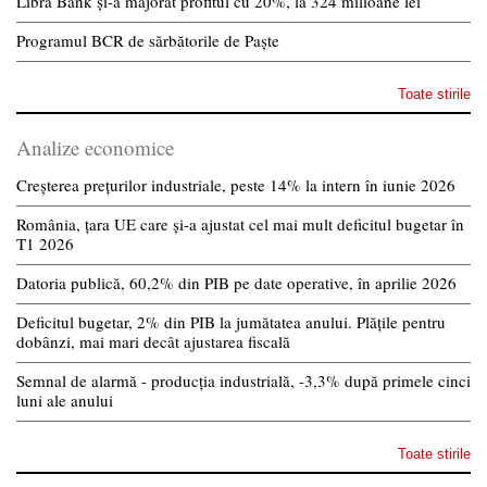
Libra Bank și-a majorat profitul cu 20%, la 324 milioane lei
Programul BCR de sărbătorile de Paște
Toate stirile
Analize economice
Creșterea prețurilor industriale, peste 14% la intern în iunie 2026
România, țara UE care și-a ajustat cel mai mult deficitul bugetar în
T1 2026
Datoria publică, 60,2% din PIB pe date operative, în aprilie 2026
Deficitul bugetar, 2% din PIB la jumătatea anului. Plățile pentru
dobânzi, mai mari decât ajustarea fiscală
Semnal de alarmă - producția industrială, -3,3% după primele cinci
luni ale anului
Toate stirile