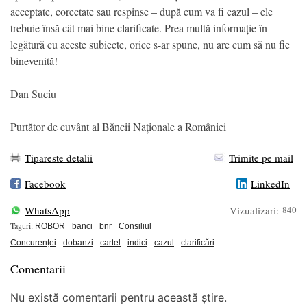
acceptate, corectate sau respinse – după cum va fi cazul – ele
trebuie însă cât mai bine clarificate. Prea multă informație în
legătură cu aceste subiecte, orice s-ar spune, nu are cum să nu fie
binevenită!
Dan Suciu
Purtător de cuvânt al Băncii Naționale a României
Tipareste detalii
Trimite pe mail
Facebook
LinkedIn
WhatsApp
Vizualizari:
840
Taguri:
ROBOR
banci
bnr
Consiliul
Concurenței
dobanzi
cartel
indici
cazul
clarificări
Comentarii
Nu există comentarii pentru această știre.