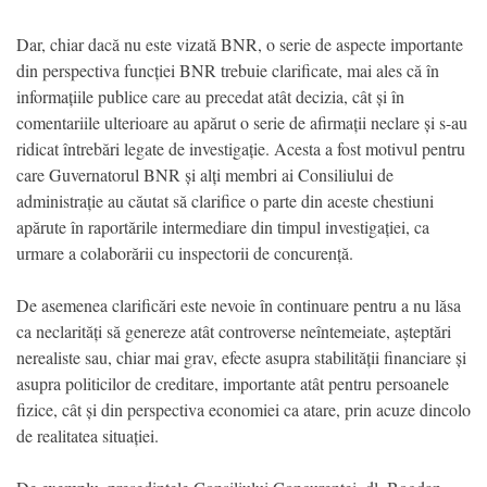
Dar, chiar dacă nu este vizată BNR, o serie de aspecte importante
din perspectiva funcției BNR trebuie clarificate, mai ales că în
informațiile publice care au precedat atât decizia, cât și în
comentariile ulterioare au apărut o serie de afirmații neclare și s-au
ridicat întrebări legate de investigație. Acesta a fost motivul pentru
care Guvernatorul BNR și alți membri ai Consiliului de
administrație au căutat să clarifice o parte din aceste chestiuni
apărute în raportările intermediare din timpul investigației, ca
urmare a colaborării cu inspectorii de concurență.
De asemenea clarificări este nevoie în continuare pentru a nu lăsa
ca neclarități să genereze atât controverse neîntemeiate, așteptări
nerealiste sau, chiar mai grav, efecte asupra stabilității financiare și
asupra politicilor de creditare, importante atât pentru persoanele
fizice, cât și din perspectiva economiei ca atare, prin acuze dincolo
de realitatea situației.