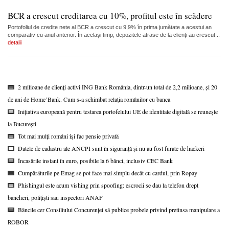
BCR a crescut creditarea cu 10%, profitul este în scădere
Portofoliul de credite nete al BCR a crescut cu 9,9% în prima jumătate a acestui an
comparativ cu anul anterior. În același timp, depozitele atrase de la clienți au crescut...
detalii
2 milioane de clienți activi ING Bank România, dintr-un total de 2,2 milioane, și 20
de ani de Home’Bank. Cum s-a schimbat relația românilor cu banca
Inițiativa europeană pentru testarea portofelului UE de identitate digitală se reunește
la București
Tot mai mulți români își fac pensie privată
Datele de cadastru ale ANCPI sunt în siguranță și nu au fost furate de hackeri
Încasările instant în euro, posibile la 6 bănci, inclusiv CEC Bank
Cumpărăturile pe Emag se pot face mai simplu decât cu cardul, prin Ropay
Phishingul este acum vishing prin spoofing: escrocii se dau la telefon drept
bancheri, polițiști sau inspectori ANAF
Băncile cer Consiliului Concurenței să publice probele privind pretinsa manipulare a
ROBOR