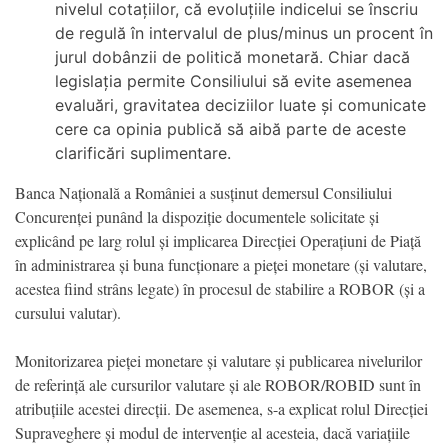
nivelul cotațiilor, că evoluțiile indicelui se înscriu
de regulă în intervalul de plus/minus un procent în
jurul dobânzii de politică monetară. Chiar dacă
legislația permite Consiliului să evite asemenea
evaluări, gravitatea deciziilor luate și comunicate
cere ca opinia publică să aibă parte de aceste
clarificări suplimentare.
Banca Națională a României a susținut demersul Consiliului
Concurenței punând la dispoziție documentele solicitate și
explicând pe larg rolul și implicarea Direcției Operațiuni de Piață
în administrarea și buna funcționare a pieței monetare (și valutare,
acestea fiind strâns legate) în procesul de stabilire a ROBOR (și a
cursului valutar).
Monitorizarea pieței monetare și valutare și publicarea nivelurilor
de referință ale cursurilor valutare și ale ROBOR/ROBID sunt în
atribuțiile acestei direcții. De asemenea, s-a explicat rolul Direcției
Supraveghere și modul de intervenție al acesteia, dacă variațiile