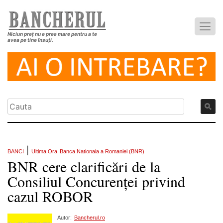
Niciun preț nu e prea mare pentru a te
avea pe tine însuți.
|
BANCI
Ultima Ora
Banca Nationala a Romaniei (BNR)
BNR cere clarificări de la
Consiliul Concurenței privind
cazul ROBOR
Autor:
Bancherul.ro