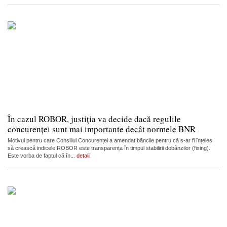
În cazul ROBOR, justiția va decide dacă regulile
concurenței sunt mai importante decât normele BNR
Motivul pentru care Consiliul Concurenței a amendat băncile pentru că s-ar fi înțeles
să crească indicele ROBOR este transparența în timpul stabilirii dobânzilor (fixing).
Este vorba de faptul că în...
detalii