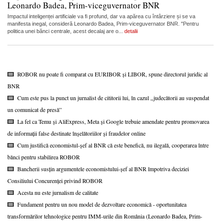
Leonardo Badea, Prim-viceguvernator BNR
Impactul inteligenței artificiale va fi profund, dar va apărea cu întârziere și se va
manifesta inegal, consideră Leonardo Badea, Prim-viceguvernator BNR. "Pentru
politica unei bănci centrale, acest decalaj are o...
detalii
ROBOR nu poate fi comparat cu EURIBOR și LIBOR, spune directorul juridic al
BNR
Cum este pus la punct un jurnalist de cititorii lui, în cazul „judecătorii au suspendat
un comunicat de presă”
La fel ca Temu și AliExpress, Meta și Google trebuie amendate pentru promovarea
de informații false destinate înșelătoriilor și fraudelor online
Cum justifică economistul-șef al BNR că este benefică, nu ilegală, cooperarea între
bănci pentru stabilirea ROBOR
Bancherii susțin argumentele economistului-șef al BNR împotriva deciziei
Consiliului Concurenței privind ROBOR
Acesta nu este jurnalism de calitate
Fundament pentru un nou model de dezvoltare economică - oportunitatea
transformărilor tehnologice pentru IMM-urile din România (Leonardo Badea, Prim-