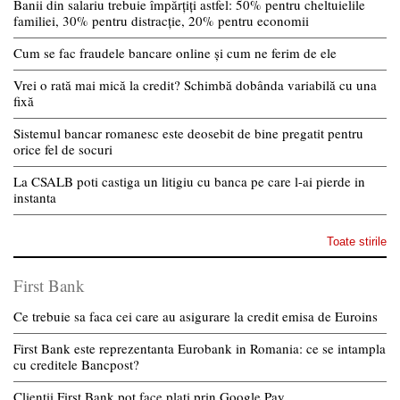
Banii din salariu trebuie împărțiți astfel: 50% pentru cheltuielile
familiei, 30% pentru distracție, 20% pentru economii
Cum se fac fraudele bancare online și cum ne ferim de ele
Vrei o rată mai mică la credit? Schimbă dobânda variabilă cu una
fixă
Sistemul bancar romanesc este deosebit de bine pregatit pentru
orice fel de socuri
La CSALB poti castiga un litigiu cu banca pe care l-ai pierde in
instanta
Toate stirile
First Bank
Ce trebuie sa faca cei care au asigurare la credit emisa de Euroins
First Bank este reprezentanta Eurobank in Romania: ce se intampla
cu creditele Bancpost?
Clientii First Bank pot face plati prin Google Pay