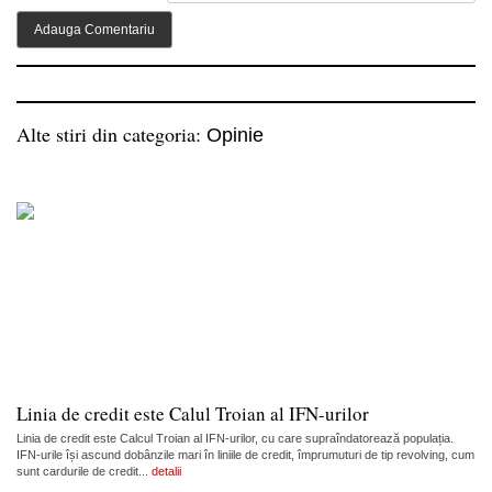
Alte stiri din categoria:
Opinie
Linia de credit este Calul Troian al IFN-urilor
Linia de credit este Calcul Troian al IFN-urilor, cu care supraîndatorează populația.
IFN-urile își ascund dobânzile mari în liniile de credit, împrumuturi de tip revolving, cum
sunt cardurile de credit...
detalii