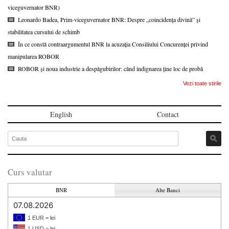
viceguvernator BNR)
Leonardo Badea, Prim-viceguvernator BNR: Despre „coincidența divină” și
stabilitatea cursului de schimb
În ce constă contraargumentul BNR la acuzația Consiliului Concurenței privind
manipularea ROBOR
ROBOR și noua industrie a despăgubirilor: când indignarea ține loc de probă
Vezi toate stirile
English
Contact
Curs valutar
BNR
Alte Banci
07.08.2026
1 EUR = lei
1 USD = lei