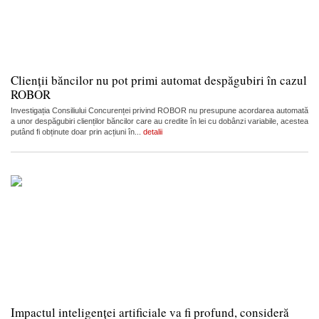
Clienții băncilor nu pot primi automat despăgubiri în cazul
ROBOR
Investigația Consiliului Concurenței privind ROBOR nu presupune acordarea automată
a unor despăgubiri clienților băncilor care au credite în lei cu dobânzi variabile, acestea
putând fi obținute doar prin acțiuni în...
detalii
Impactul inteligenței artificiale va fi profund, consideră