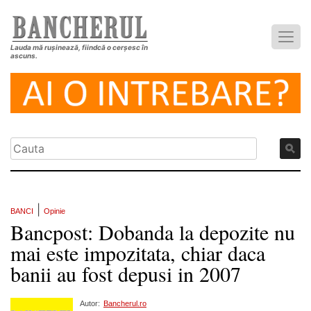
Lauda mă rușinează, fiindcă o cerșesc în
ascuns.
|
BANCI
Opinie
Bancpost: Dobanda la depozite nu
mai este impozitata, chiar daca
banii au fost depusi in 2007
Autor:
Bancherul.ro