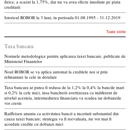
fizice, a scazut la 1,75%, dar nu va avea efecte imediate pe piata
creditarii
Istoricul ROBOR la 3 luni, in perioada 01.08.1995 - 31.12.2019
Toate stirile
Taxa bancara
Normele metodologice pentru aplicarea taxei bancare, publicate de
Ministerul Finantelor
Noul ROBOR se va aplica automat la creditele noi si prin
refinantare la cele in derulare
Taxa bancara ar putea fi redusa de la 1,2% la 0,4% la bancile mari
si 0,2% la cele mici, insa bancherii avertizeaza ca indiferent de
nivelul acesteia, intermedierea financiara va scadea iar dobanzile
vor creste
Raiffeisen anunta ca activitatea bancii a incetinit substantial din
cauza taxei bancare; strategia va fi reevaluata, nu vor mai fi
acordate credite cu dobanzi mici