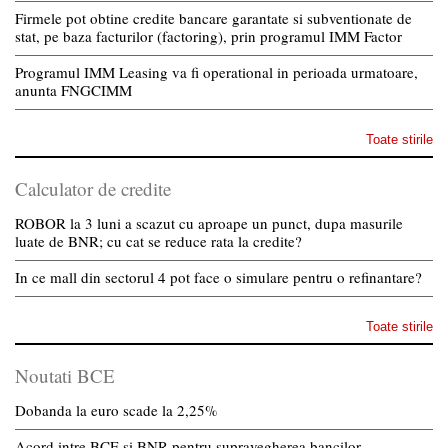
Firmele pot obtine credite bancare garantate si subventionate de
stat, pe baza facturilor (factoring), prin programul IMM Factor
Programul IMM Leasing va fi operational in perioada urmatoare,
anunta FNGCIMM
Toate stirile
Calculator de credite
ROBOR la 3 luni a scazut cu aproape un punct, dupa masurile
luate de BNR; cu cat se reduce rata la credite?
In ce mall din sectorul 4 pot face o simulare pentru o refinantare?
Toate stirile
Noutati BCE
Dobanda la euro scade la 2,25%
Acord intre BCE si BNR pentru supravegherea bancilor