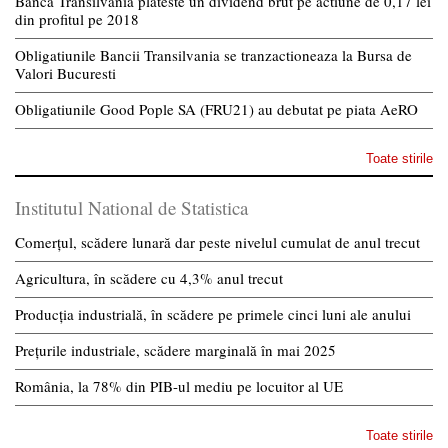
Banca Transilvania plateste un dividend brut pe actiune de 0,17 lei
din profitul pe 2018
Obligatiunile Bancii Transilvania se tranzactioneaza la Bursa de
Valori Bucuresti
Obligatiunile Good Pople SA (FRU21) au debutat pe piata AeRO
Toate stirile
Institutul National de Statistica
Comerțul, scădere lunară dar peste nivelul cumulat de anul trecut
Agricultura, în scădere cu 4,3% anul trecut
Producția industrială, în scădere pe primele cinci luni ale anului
Prețurile industriale, scădere marginală în mai 2025
România, la 78% din PIB-ul mediu pe locuitor al UE
Toate stirile