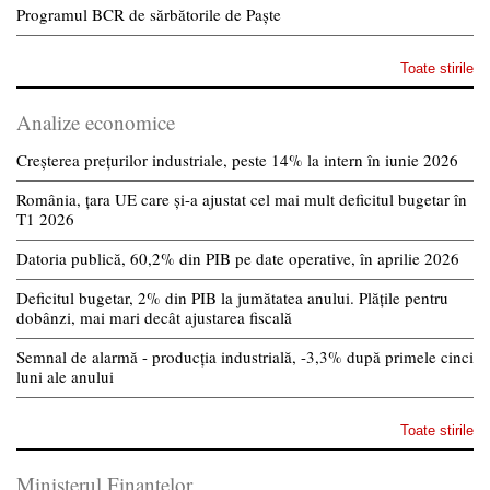
Programul BCR de sărbătorile de Paște
Toate stirile
Analize economice
Creșterea prețurilor industriale, peste 14% la intern în iunie 2026
România, țara UE care și-a ajustat cel mai mult deficitul bugetar în
T1 2026
Datoria publică, 60,2% din PIB pe date operative, în aprilie 2026
Deficitul bugetar, 2% din PIB la jumătatea anului. Plățile pentru
dobânzi, mai mari decât ajustarea fiscală
Semnal de alarmă - producția industrială, -3,3% după primele cinci
luni ale anului
Toate stirile
Ministerul Finantelor