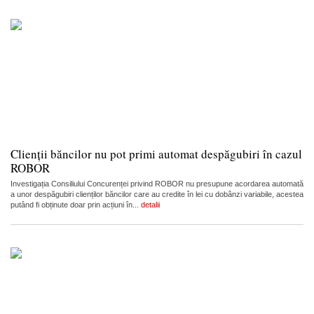
Clienții băncilor nu pot primi automat despăgubiri în cazul
ROBOR
Investigația Consiliului Concurenței privind ROBOR nu presupune acordarea automată
a unor despăgubiri clienților băncilor care au credite în lei cu dobânzi variabile, acestea
putând fi obținute doar prin acțiuni în...
detalii