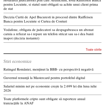
pentru Locuinte, si statul sunt obligati sa achite unui client prima
de stat
Decizia Curtii de Apel Bucuresti in procesul dintre Raiffeisen
Banca pentru Locuinte si Curtea de Conturi
Vodafone, obligata de judecatori sa despagubeasca un abonat
caruia a refuzat sa-i repare un telefon stricat sau sa-i dea banii
inapoi (decizia instantei)
Toate stirile
Stiri economice
Ratingul României, menținut la BBB- cu perspectivă negativă
Guvernul renunță la Mastercard pentru portofelul digital
Salariul minim net pe economie crește la 2.699 lei din luna iulie
2026
Toate platformele cripto sunt obligate să raporteze anual
tranzacțiile la ANAF