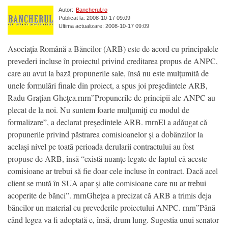
Autor:
Bancherul.ro
Publicat la: 2008-10-17 09:09
Ultima actualizare: 2008-10-17 09:09
Asociaţia Română a Băncilor (ARB) este de acord cu principalele
prevederi incluse în proiectul privind creditarea propus de ANPC,
care au avut la bază propunerile sale, însă nu este mulţumită de
unele formulări finale din proiect, a spus joi preşedintele ARB,
Radu Graţian Gheţea.rnrn”Propunerile de principii ale ANPC au
plecat de la noi. Nu suntem foarte mulţumiţi cu modul de
formalizare”, a declarat preşedintele ARB. rnrnEl a adăugat că
propunerile privind păstrarea comisioanelor şi a dobânzilor la
acelaşi nivel pe toată perioada derularii contractului au fost
propuse de ARB, însă “există nuanţe legate de faptul că aceste
comisioane ar trebui să fie doar cele incluse în contract. Dacă acel
client se mută în SUA apar şi alte comisioane care nu ar trebui
acoperite de bănci”. rnrnGheţea a precizat că ARB a trimis deja
băncilor un material cu prevederile proiectului ANPC. rnrn”Până
când legea va fi adoptată e, însă, drum lung. Sugestia unui senator