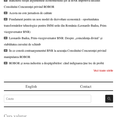
Bancherii susțin argumentele economistului-șef al BNR împotriva deciziei
Consiliului Concurenței privind ROBOR
Acesta nu este jurnalism de calitate
Fundament pentru un nou model de dezvoltare economică - oportunitatea
transformărilor tehnologice pentru IMM-urile din România (Leonardo Badea, Prim-
viceguvernator BNR)
Leonardo Badea, Prim-viceguvernator BNR: Despre „coincidența divină” și
stabilitatea cursului de schimb
În ce constă contraargumentul BNR la acuzația Consiliului Concurenței privind
manipularea ROBOR
ROBOR și noua industrie a despăgubirilor: când indignarea ține loc de probă
Vezi toate stirile
English
Contact
Curs valutar