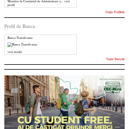
Membru în Comitetul de Administrare a...
vezi
profil
Toate Profilele
Profil de Banca
Banca Transilvania
vezi detalii
Toate Bancile