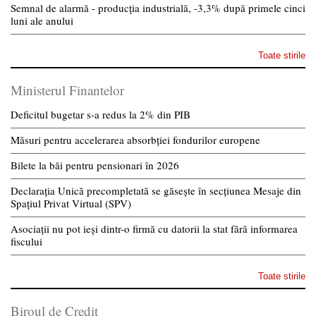
Semnal de alarmă - producția industrială, -3,3% după primele cinci
luni ale anului
Toate stirile
Ministerul Finantelor
Deficitul bugetar s-a redus la 2% din PIB
Măsuri pentru accelerarea absorbției fondurilor europene
Bilete la băi pentru pensionari în 2026
Declarația Unică precompletată se găsește în secțiunea Mesaje din
Spațiul Privat Virtual (SPV)
Asociații nu pot ieși dintr-o firmă cu datorii la stat fără informarea
fiscului
Toate stirile
Biroul de Credit