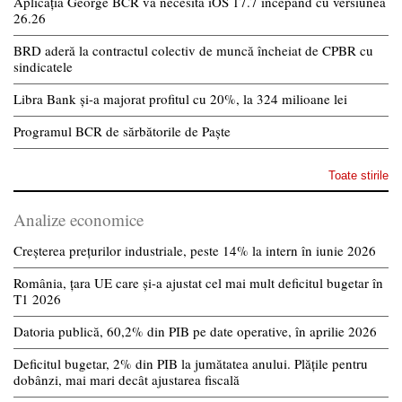
Aplicația George BCR va necesita iOS 17.7 începând cu versiunea
26.26
BRD aderă la contractul colectiv de muncă încheiat de CPBR cu
sindicatele
Libra Bank și-a majorat profitul cu 20%, la 324 milioane lei
Programul BCR de sărbătorile de Paște
Toate stirile
Analize economice
Creșterea prețurilor industriale, peste 14% la intern în iunie 2026
România, țara UE care și-a ajustat cel mai mult deficitul bugetar în
T1 2026
Datoria publică, 60,2% din PIB pe date operative, în aprilie 2026
Deficitul bugetar, 2% din PIB la jumătatea anului. Plățile pentru
dobânzi, mai mari decât ajustarea fiscală