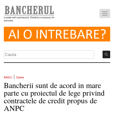
Lauda mă rușinează, fiindcă o cerșesc în
ascuns.
|
BANCI
Opinie
Bancherii sunt de acord in mare
parte cu proiectul de lege privind
contractele de credit propus de
ANPC