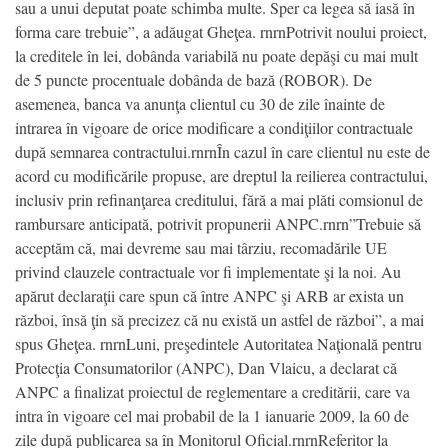
sau a unui deputat poate schimba multe. Sper ca legea să iasă în
forma care trebuie”, a adăugat Gheţea. rnrnPotrivit noului proiect,
la creditele în lei, dobânda variabilă nu poate depăşi cu mai mult
de 5 puncte procentuale dobânda de bază (ROBOR). De
asemenea, banca va anunţa clientul cu 30 de zile înainte de
intrarea în vigoare de orice modificare a condiţiilor contractuale
după semnarea contractului.rnrnÎn cazul în care clientul nu este de
acord cu modificările propuse, are dreptul la reilierea contractului,
inclusiv prin refinanţarea creditului, fără a mai plăti comsionul de
rambursare anticipată, potrivit propunerii ANPC.rnrn”Trebuie să
acceptăm că, mai devreme sau mai târziu, recomadările UE
privind clauzele contractuale vor fi implementate şi la noi. Au
apărut declaraţii care spun că între ANPC şi ARB ar exista un
război, însă ţin să precizez că nu există un astfel de război”, a mai
spus Gheţea. rnrnLuni, preşedintele Autoritatea Naţională pentru
Protecţia Consumatorilor (ANPC), Dan Vlaicu, a declarat că
ANPC a finalizat proiectul de reglementare a creditării, care va
intra în vigoare cel mai probabil de la 1 ianuarie 2009, la 60 de
zile după publicarea sa în Monitorul Oficial.rnrnReferitor la