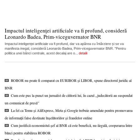
Impactul inteligenței artificiale va fi profund, consideră
Leonardo Badea, Prim-viceguvernator BNR
Impactul inteligenței artificiale va fi profund, dar va apărea cu întârziere și se va
manifesta inegal, consideră Leonardo Badea, Prim-viceguvernator BNR. "Pentru
politica unei bănci centrale, acest decalaj are o...
detalii
ROBOR nu poate fi comparat cu EURIBOR și LIBOR, spune directorul juridic al
BNR
Cum este pus la punct un jurnalist de cititorii lui, în cazul „judecătorii au suspendat
un comunicat de presă”
La fel ca Temu și AliExpress, Meta și Google trebuie amendate pentru promovarea
de informații false destinate înșelătoriilor și fraudelor online
Cum justifică economistul-șef al BNR că este benefică, nu ilegală, cooperarea între
bănci pentru stabilirea ROBOR