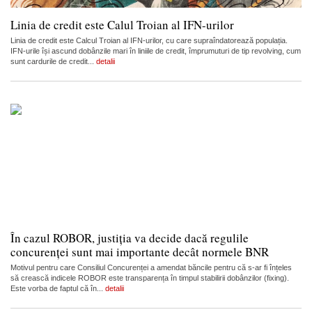
Linia de credit este Calul Troian al IFN-urilor
Linia de credit este Calcul Troian al IFN-urilor, cu care supraîndatorează populația.
IFN-urile își ascund dobânzile mari în liniile de credit, împrumuturi de tip revolving, cum
sunt cardurile de credit...
detalii
În cazul ROBOR, justiția va decide dacă regulile
concurenței sunt mai importante decât normele BNR
Motivul pentru care Consiliul Concurenței a amendat băncile pentru că s-ar fi înțeles
să crească indicele ROBOR este transparența în timpul stabilirii dobânzilor (fixing).
Este vorba de faptul că în...
detalii