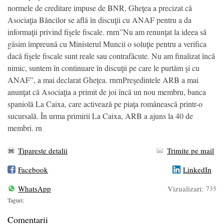
normele de creditare impuse de BNR, Gheţea a precizat că
Asociaţia Băncilor se află în discuţii cu ANAF pentru a da
informaţii privind fişele fiscale. rnrn”Nu am renunţat la ideea să
găsim împreună cu Ministerul Muncii o soluţie pentru a verifica
dacă fişele fiscale sunt reale sau contrafăcute. Nu am finalizat încă
nimic, suntem în continuare în discuţii pe care le purtăm şi cu
ANAF”, a mai declarat Gheţea. rnrnPreşedintele ARB a mai
anunţat că Asociaţia a primit de joi încă un nou membru, banca
spaniolă La Caixa, care activează pe piaţa românească printr-o
sucursală. În urma primirii La Caixa, ARB a ajuns la 40 de
membri. rn
Tipareste detalii
Trimite pe mail
Facebook
LinkedIn
WhatsApp
Vizualizari:
735
Taguri:
Comentarii