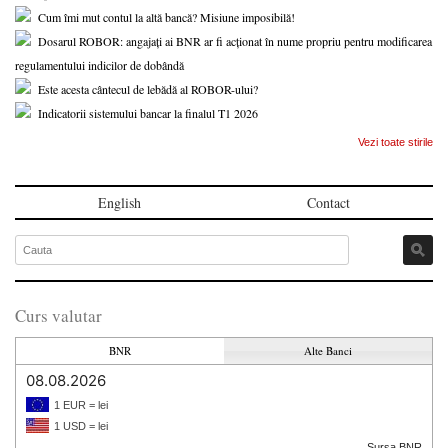
Cum îmi mut contul la altă bancă? Misiune imposibilă!
Dosarul ROBOR: angajați ai BNR ar fi acționat în nume propriu pentru modificarea
regulamentului indicilor de dobândă
Este acesta cântecul de lebădă al ROBOR-ului?
Indicatorii sistemului bancar la finalul T1 2026
Vezi toate stirile
English
Contact
Curs valutar
BNR
Alte Banci
08.08.2026
1 EUR = lei
1 USD = lei
Sursa BNR