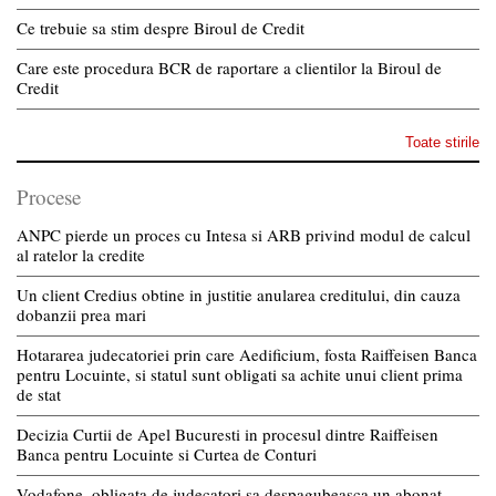
Ce trebuie sa stim despre Biroul de Credit
Care este procedura BCR de raportare a clientilor la Biroul de
Credit
Toate stirile
Procese
ANPC pierde un proces cu Intesa si ARB privind modul de calcul
al ratelor la credite
Un client Credius obtine in justitie anularea creditului, din cauza
dobanzii prea mari
Hotararea judecatoriei prin care Aedificium, fosta Raiffeisen Banca
pentru Locuinte, si statul sunt obligati sa achite unui client prima
de stat
Decizia Curtii de Apel Bucuresti in procesul dintre Raiffeisen
Banca pentru Locuinte si Curtea de Conturi
Vodafone, obligata de judecatori sa despagubeasca un abonat