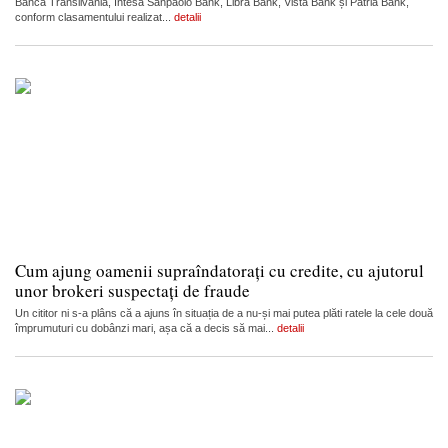
Banca Transilvania, Intesa Sanpaolo Bank, Libra Bank, Vista Bank și Patria Bank,
conform clasamentului realizat...
detalii
Cum ajung oamenii supraîndatorați cu credite, cu ajutorul
unor brokeri suspectați de fraude
Un cititor ni s-a plâns că a ajuns în situația de a nu-și mai putea plăti ratele la cele două
împrumuturi cu dobânzi mari, așa că a decis să mai...
detalii