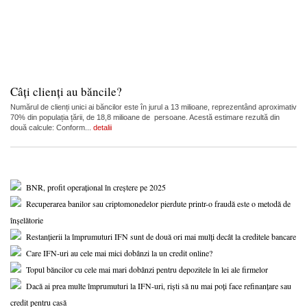
Câți clienți au băncile?
Numărul de clienți unici ai băncilor este în jurul a 13 milioane, reprezentând aproximativ
70% din populația țării, de 18,8 milioane de persoane. Acestă estimare rezultă din
două calcule: Conform...
detalii
BNR, profit operațional în creștere pe 2025
Recuperarea banilor sau criptomonedelor pierdute printr-o fraudă este o metodă de
înșelătorie
Restanțierii la împrumuturi IFN sunt de două ori mai mulți decât la creditele bancare
Care IFN-uri au cele mai mici dobânzi la un credit online?
Topul băncilor cu cele mai mari dobânzi pentru depozitele în lei ale firmelor
Dacă ai prea multe împrumuturi la IFN-uri, riști să nu mai poți face refinanțare sau
credit pentru casă