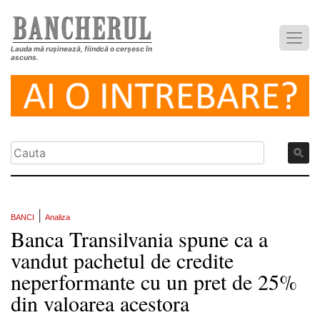
Lauda mă rușinează, fiindcă o cerșesc în
ascuns.
|
BANCI
Analiza
Banca Transilvania spune ca a
vandut pachetul de credite
neperformante cu un pret de 25%
din valoarea acestora