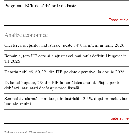
Programul BCR de sărbătorile de Paște
Toate stirile
Analize economice
Creșterea prețurilor industriale, peste 14% la intern în iunie 2026
România, țara UE care și-a ajustat cel mai mult deficitul bugetar în
T1 2026
Datoria publică, 60,2% din PIB pe date operative, în aprilie 2026
Deficitul bugetar, 2% din PIB la jumătatea anului. Plățile pentru
dobânzi, mai mari decât ajustarea fiscală
Semnal de alarmă - producția industrială, -3,3% după primele cinci
luni ale anului
Toate stirile
Ministerul Finantelor