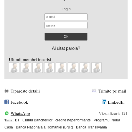
Login
Ai uitat parola?
Ultimii membri inscrisi
Tipareste detalii
Trimite pe mail
Facebook
LinkedIn
WhatsApp
Vizualizari:
121
Taguri:
BT
Clubul Bancherilor
credite neperformante
Programul Noua
Casa
Banca Nationala a Romaniei (BNR)
Banca Transilvania