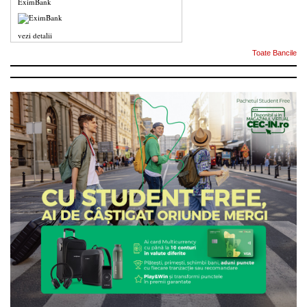
EximBank
vezi detalii
Toate Bancile