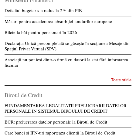
Deficitul bugetar s-a redus la 2% din PIB
Măsuri pentru accelerarea absorbției fondurilor europene
Bilete la băi pentru pensionari în 2026
Declarația Unică precompletată se găsește în secțiunea Mesaje din
Spațiul Privat Virtual (SPV)
Asociații nu pot ieși dintr-o firmă cu datorii la stat fără informarea
fiscului
Toate stirile
Biroul de Credit
FUNDAMENTAREA LEGALITATII PRELUCRARII DATELOR
PERSONALE IN SISTEMUL BIROULUI DE CREDIT
BCR: prelucrarea datelor personale la Biroul de Credit
Care banci si IFN-uri raporteaza clientii la Biroul de Credit