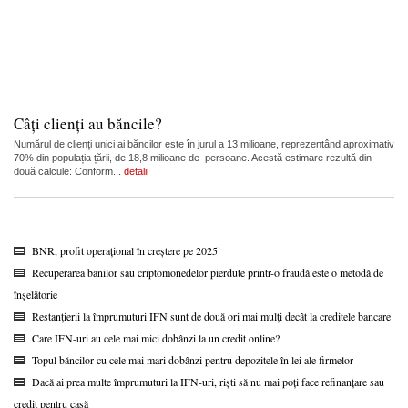
Câți clienți au băncile?
Numărul de clienți unici ai băncilor este în jurul a 13 milioane, reprezentând aproximativ
70% din populația țării, de 18,8 milioane de persoane. Acestă estimare rezultă din
două calcule: Conform...
detalii
BNR, profit operațional în creștere pe 2025
Recuperarea banilor sau criptomonedelor pierdute printr-o fraudă este o metodă de
înșelătorie
Restanțierii la împrumuturi IFN sunt de două ori mai mulți decât la creditele bancare
Care IFN-uri au cele mai mici dobânzi la un credit online?
Topul băncilor cu cele mai mari dobânzi pentru depozitele în lei ale firmelor
Dacă ai prea multe împrumuturi la IFN-uri, riști să nu mai poți face refinanțare sau
credit pentru casă