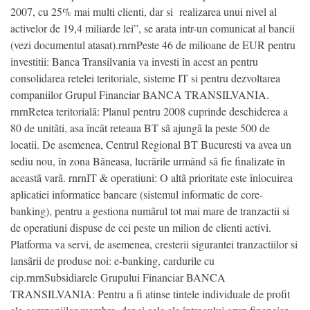
2007, cu 25% mai multi clienti, dar si realizarea unui nivel al
activelor de 19,4 miliarde lei”, se arata intr-un comunicat al bancii
(vezi documentul atasat).rnrnPeste 46 de milioane de EUR pentru
investitii: Banca Transilvania va investi în acest an pentru
consolidarea retelei teritoriale, sisteme IT si pentru dezvoltarea
companiilor Grupul Financiar BANCA TRANSILVANIA.
rnrnRetea teritorialã: Planul pentru 2008 cuprinde deschiderea a
80 de unitãti, asa încât reteaua BT sã ajungã la peste 500 de
locatii. De asemenea, Centrul Regional BT Bucuresti va avea un
sediu nou, în zona Bãneasa, lucrãrile urmând sã fie finalizate în
aceastã varã. rnrnIT & operatiuni: O altã prioritate este înlocuirea
aplicatiei informatice bancare (sistemul informatic de core-
banking), pentru a gestiona numãrul tot mai mare de tranzactii si
de operatiuni dispuse de cei peste un milion de clienti activi.
Platforma va servi, de asemenea, cresterii sigurantei tranzactiilor si
lansãrii de produse noi: e-banking, cardurile cu
cip.rnrnSubsidiarele Grupului Financiar BANCA
TRANSILVANIA: Pentru a fi atinse tintele individuale de profit