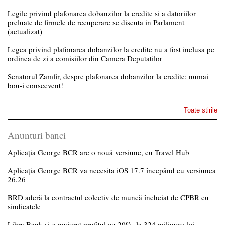
Legile privind plafonarea dobanzilor la credite si a datoriilor
preluate de firmele de recuperare se discuta in Parlament
(actualizat)
Legea privind plafonarea dobanzilor la credite nu a fost inclusa pe
ordinea de zi a comisiilor din Camera Deputatilor
Senatorul Zamfir, despre plafonarea dobanzilor la credite: numai
bou-i consecvent!
Toate stirile
Anunturi banci
Aplicația George BCR are o nouă versiune, cu Travel Hub
Aplicația George BCR va necesita iOS 17.7 începând cu versiunea
26.26
BRD aderă la contractul colectiv de muncă încheiat de CPBR cu
sindicatele
Libra Bank și-a majorat profitul cu 20%, la 324 milioane lei