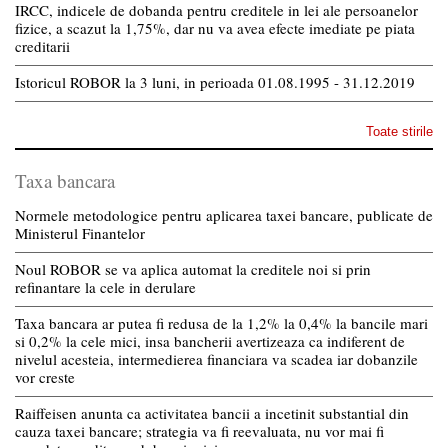
IRCC, indicele de dobanda pentru creditele in lei ale persoanelor
fizice, a scazut la 1,75%, dar nu va avea efecte imediate pe piata
creditarii
Istoricul ROBOR la 3 luni, in perioada 01.08.1995 - 31.12.2019
Toate stirile
Taxa bancara
Normele metodologice pentru aplicarea taxei bancare, publicate de
Ministerul Finantelor
Noul ROBOR se va aplica automat la creditele noi si prin
refinantare la cele in derulare
Taxa bancara ar putea fi redusa de la 1,2% la 0,4% la bancile mari
si 0,2% la cele mici, insa bancherii avertizeaza ca indiferent de
nivelul acesteia, intermedierea financiara va scadea iar dobanzile
vor creste
Raiffeisen anunta ca activitatea bancii a incetinit substantial din
cauza taxei bancare; strategia va fi reevaluata, nu vor mai fi