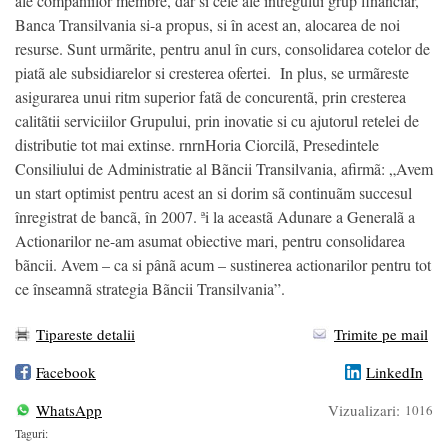
ale companiilor membre, dar si cele ale întregului grup financiar,
Banca Transilvania si-a propus, si în acest an, alocarea de noi
resurse. Sunt urmãrite, pentru anul în curs, consolidarea cotelor de
piatã ale subsidiarelor si cresterea ofertei. In plus, se urmãreste
asigurarea unui ritm superior fatã de concurentã, prin cresterea
calitãtii serviciilor Grupului, prin inovatie si cu ajutorul retelei de
distributie tot mai extinse. rnrnHoria Ciorcilã, Presedintele
Consiliului de Administratie al Bãncii Transilvania, afirmã: „Avem
un start optimist pentru acest an si dorim sã continuãm succesul
înregistrat de bancã, în 2007. ªi la aceastã Adunare a Generalã a
Actionarilor ne-am asumat obiective mari, pentru consolidarea
bãncii. Avem – ca si pânã acum – sustinerea actionarilor pentru tot
ce înseamnã strategia Bãncii Transilvania”.
Tipareste detalii
Trimite pe mail
Facebook
LinkedIn
WhatsApp
Vizualizari:
1016
Taguri: