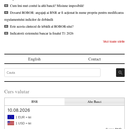
Cum îmi mut contul la altă bancă? Misiune imposibilă!
Dosarul ROBOR: angajați ai BNR ar fi acționat în nume propriu pentru modificarea
regulamentului indicilor de dobândă
Este acesta cântecul de lebădă al ROBOR-ului?
Indicatorii sistemului bancar la finalul T1 2026
Vezi toate stirile
English
Contact
Curs valutar
BNR
Alte Banci
10.08.2026
1 EUR = lei
1 USD = lei