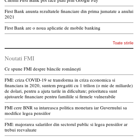
Clientii First Bank pot face plati prin Google Pay
First Bank anunta rezultatele financiare din prima jumatate a anului
2021
First Bank are o noua aplicatie de mobile banking
Toate stirile
Noutati FMI
Ce spune FMI despre băncile românești
FMI: criza COVID-19 se transforma in criza economica si
financiara in 2020, suntem pregatiti cu 1 trilion (o mie de miliarde)
de dolari, pentru a ajuta tarile in dificultate; prioritatea sunt
ajutoarele financiare pentru familiile si firmele vulnerabile
FMI cere BNR sa intareasca politica monetara iar Guvernului sa
modifice legea pensiilor
FMI: majorarea salariilor din sectorul public si legea pensiilor ar
trebui reevaluate