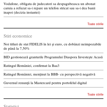
Vodafone, obligata de judecatori sa despagubeasca un abonat
caruia a refuzat sa-i repare un telefon stricat sau sa-i dea banii
inapoi (decizia instantei)
Toate stirile
Stiri economice
Noi titluri de stat FIDELIS în lei și euro, cu dobânzi neimpozabile
de pânã la 7,50%
BID gestionează granturile Programului Diaspora Investește Acasă
Ratingul României, confirmat la Baa3
Ratingul României, menținut la BBB- cu perspectivă negativă
Guvernul renunță la Mastercard pentru portofelul digital
Toate stirile
Statistici