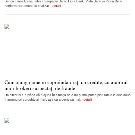
Banca Transilvania, Intesa Sanpaolo Bank, Libra Bank, Vista Bank și Patria Bank,
conform clasamentului realizat...
detalii
Cum ajung oamenii supraîndatorați cu credite, cu ajutorul
unor brokeri suspectați de fraude
Un cititor ni s-a plâns că a ajuns în situația de a nu-și mai putea plăti ratele la cele două
împrumuturi cu dobânzi mari, așa că a decis să mai...
detalii