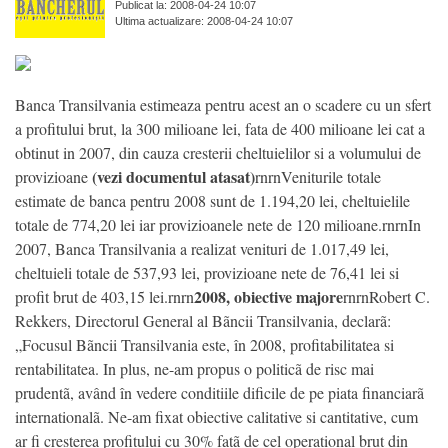
Publicat la: 2008-04-24 10:07
Ultima actualizare: 2008-04-24 10:07
Banca Transilvania estimeaza pentru acest an o scadere cu un sfert
a profitului brut, la 300 milioane lei, fata de 400 milioane lei cat a
obtinut in 2007, din cauza cresterii cheltuielilor si a volumului de
(vezi documentul atasat)
provizioane
rnrnVeniturile totale
estimate de banca pentru 2008 sunt de 1.194,20 lei, cheltuielile
totale de 774,20 lei iar provizioanele nete de 120 milioane.rnrnIn
2007, Banca Transilvania a realizat venituri de 1.017,49 lei,
cheltuieli totale de 537,93 lei, provizioane nete de 76,41 lei si
2008, obiective majore
profit brut de 403,15 lei.rnrn
rnrnRobert C.
Rekkers, Directorul General al Bãncii Transilvania, declarã:
„Focusul Bãncii Transilvania este, în 2008, profitabilitatea si
rentabilitatea. In plus, ne-am propus o politicã de risc mai
prudentã, având în vedere conditiile dificile de pe piata financiarã
internationalã. Ne-am fixat obiective calitative si cantitative, cum
ar fi cresterea profitului cu 30% fatã de cel operational brut din