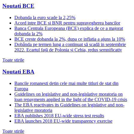
Noutati BCE
Dobanda la euro scade la 2,25%
Acord intre BCE si BNR pentru supravegherea bancilor
Banca Centrala Europeana (BCE) explica de ce a majorat
dobanda la 2%
BCE creste dobanda la 2%, dupa ce inflatia a ajuns la 10%
Dobânda pe termen lung a continuat să scadă in septembrie
2022. Ecartul față de Polonia și Cehia, redus semnificativ
Toate stirile
Noutati EBA
Bancile romanesti detin cele mai multe titluri de stat din
Europa
Guidelines on legislative and non-legislative moratoria on
loan repayments applied in the light of the COVID-19 crisis
The EBA reactivates its Guidelines on legislative and non-
legislative moratoria
EBA publishes 2018 EU-wide stress test results
EBA launches 2018 EU-wide transparency exercise
Toate stirile