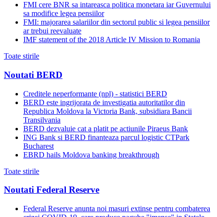
FMI cere BNR sa intareasca politica monetara iar Guvernului
sa modifice legea pensiilor
FMI: majorarea salariilor din sectorul public si legea pensiilor
ar trebui reevaluate
IMF statement of the 2018 Article IV Mission to Romania
Toate stirile
Noutati BERD
Creditele neperformante (npl) - statistici BERD
BERD este ingrijorata de investigatia autoritatilor din
Republica Moldova la Victoria Bank, subsidiara Bancii
Transilvania
BERD dezvaluie cat a platit pe actiunile Piraeus Bank
ING Bank si BERD finanteaza parcul logistic CTPark
Bucharest
EBRD hails Moldova banking breakthrough
Toate stirile
Noutati Federal Reserve
Federal Reserve anunta noi masuri extinse pentru combaterea