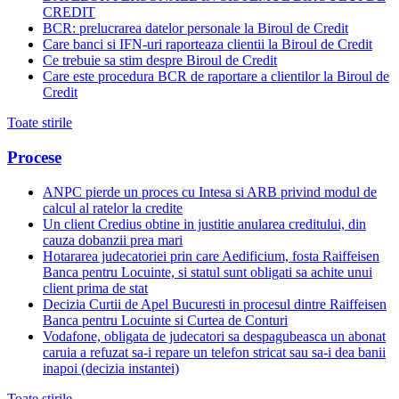
CREDIT
BCR: prelucrarea datelor personale la Biroul de Credit
Care banci si IFN-uri raporteaza clientii la Biroul de Credit
Ce trebuie sa stim despre Biroul de Credit
Care este procedura BCR de raportare a clientilor la Biroul de
Credit
Toate stirile
Procese
ANPC pierde un proces cu Intesa si ARB privind modul de
calcul al ratelor la credite
Un client Credius obtine in justitie anularea creditului, din
cauza dobanzii prea mari
Hotararea judecatoriei prin care Aedificium, fosta Raiffeisen
Banca pentru Locuinte, si statul sunt obligati sa achite unui
client prima de stat
Decizia Curtii de Apel Bucuresti in procesul dintre Raiffeisen
Banca pentru Locuinte si Curtea de Conturi
Vodafone, obligata de judecatori sa despagubeasca un abonat
caruia a refuzat sa-i repare un telefon stricat sau sa-i dea banii
inapoi (decizia instantei)
Toate stirile