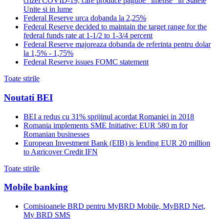
crizei COVID-19, care produce pagube "imense" in Statele
Unite si in lume
Federal Reserve urca dobanda la 2,25%
Federal Reserve decided to maintain the target range for the
federal funds rate at 1-1/2 to 1-3/4 percent
Federal Reserve majoreaza dobanda de referinta pentru dolar
la 1,5% - 1,75%
Federal Reserve issues FOMC statement
Toate stirile
Noutati BEI
BEI a redus cu 31% sprijinul acordat Romaniei in 2018
Romania implements SME Initiative: EUR 580 m for
Romanian businesses
European Investment Bank (EIB) is lending EUR 20 million
to Agricover Credit IFN
Toate stirile
Mobile banking
Comisioanele BRD pentru MyBRD Mobile, MyBRD Net,
My BRD SMS