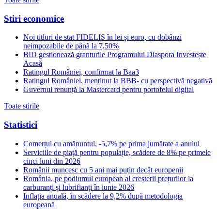
Stiri economice
Noi titluri de stat FIDELIS în lei și euro, cu dobânzi
neimpozabile de pânã la 7,50%
BID gestionează granturile Programului Diaspora Investește
Acasă
Ratingul României, confirmat la Baa3
Ratingul României, menținut la BBB- cu perspectivă negativă
Guvernul renunță la Mastercard pentru portofelul digital
Toate stirile
Statistici
Comerțul cu amănuntul, -5,7% pe prima jumătate a anului
Serviciile de piață pentru populație, scădere de 8% pe primele
cinci luni din 2026
Românii muncesc cu 5 ani mai puțin decât europenii
România, pe podiumul european al creșterii prețurilor la
carburanți și lubrifianți în iunie 2026
Inflația anuală, în scădere la 9,2% după metodologia
europeană