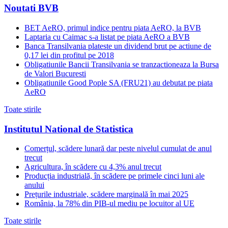
Noutati BVB
BET AeRO, primul indice pentru piata AeRO, la BVB
Laptaria cu Caimac s-a listat pe piata AeRO a BVB
Banca Transilvania plateste un dividend brut pe actiune de
0,17 lei din profitul pe 2018
Obligatiunile Bancii Transilvania se tranzactioneaza la Bursa
de Valori Bucuresti
Obligatiunile Good Pople SA (FRU21) au debutat pe piata
AeRO
Toate stirile
Institutul National de Statistica
Comerțul, scădere lunară dar peste nivelul cumulat de anul
trecut
Agricultura, în scădere cu 4,3% anul trecut
Producția industrială, în scădere pe primele cinci luni ale
anului
Prețurile industriale, scădere marginală în mai 2025
România, la 78% din PIB-ul mediu pe locuitor al UE
Toate stirile