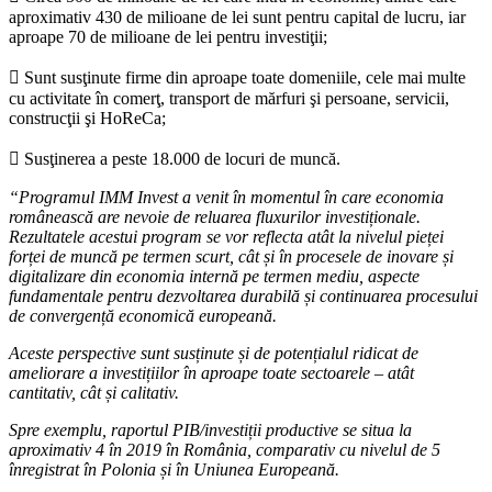
aproximativ 430 de milioane de lei sunt pentru capital de lucru, iar
aproape 70 de milioane de lei pentru investiţii;
 Sunt susţinute firme din aproape toate domeniile, cele mai multe
cu activitate în comerţ, transport de mărfuri şi persoane, servicii,
construcţii şi HoReCa;
 Susţinerea a peste 18.000 de locuri de muncă.
“Programul IMM Invest a venit în momentul în care economia
românească are nevoie de reluarea fluxurilor investiționale.
Rezultatele acestui program se vor reflecta atât la nivelul
pieței
forței de muncă pe termen scurt, cât și în procesele de inovare și
digitalizare din economia internă pe termen mediu, aspecte
fundamentale pentru dezvoltarea durabilă și continuarea procesului
de convergență economică europeană.
Aceste perspective sunt susținute și de potențialul ridicat de
ameliorare a investițiilor în aproape toate sectoarele – atât
cantitativ, cât și calitativ.
Spre exemplu, raportul PIB/investiții productive se situa la
aproximativ 4 în 2019 în România, comparativ cu nivelul de 5
înregistrat în Polonia și în Uniunea Europeană.