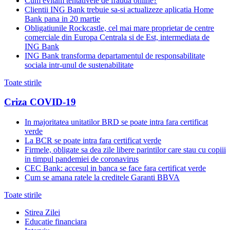
Cum evitam tentativele de frauda online?
Clientii ING Bank trebuie sa-si actualizeze aplicatia Home
Bank pana in 20 martie
Obligatiunile Rockcastle, cel mai mare proprietar de centre
comerciale din Europa Centrala si de Est, intermediata de
ING Bank
ING Bank transforma departamentul de responsabilitate
sociala intr-unul de sustenabilitate
Toate stirile
Criza COVID-19
In majoritatea unitatilor BRD se poate intra fara certificat
verde
La BCR se poate intra fara certificat verde
Firmele, obligate sa dea zile libere parintilor care stau cu copiii
in timpul pandemiei de coronavirus
CEC Bank: accesul in banca se face fara certificat verde
Cum se amana ratele la creditele Garanti BBVA
Toate stirile
Stirea Zilei
Educatie financiara