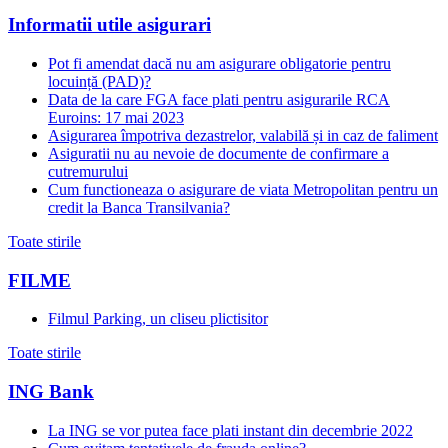
Informatii utile asigurari
Pot fi amendat dacă nu am asigurare obligatorie pentru
locuință (PAD)?
Data de la care FGA face plati pentru asigurarile RCA
Euroins: 17 mai 2023
Asigurarea împotriva dezastrelor, valabilă și in caz de faliment
Asiguratii nu au nevoie de documente de confirmare a
cutremurului
Cum functioneaza o asigurare de viata Metropolitan pentru un
credit la Banca Transilvania?
Toate stirile
FILME
Filmul Parking, un cliseu plictisitor
Toate stirile
ING Bank
La ING se vor putea face plati instant din decembrie 2022