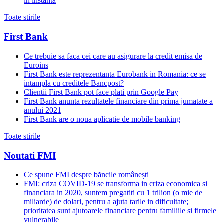
in instanta
Toate stirile
First Bank
Ce trebuie sa faca cei care au asigurare la credit emisa de
Euroins
First Bank este reprezentanta Eurobank in Romania: ce se
intampla cu creditele Bancpost?
Clientii First Bank pot face plati prin Google Pay
First Bank anunta rezultatele financiare din prima jumatate a
anului 2021
First Bank are o noua aplicatie de mobile banking
Toate stirile
Noutati FMI
Ce spune FMI despre băncile românești
FMI: criza COVID-19 se transforma in criza economica si
financiara in 2020, suntem pregatiti cu 1 trilion (o mie de
miliarde) de dolari, pentru a ajuta tarile in dificultate;
prioritatea sunt ajutoarele financiare pentru familiile si firmele
vulnerabile