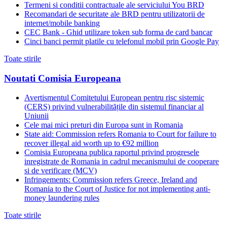
Termeni si conditii contractuale ale serviciului You BRD
Recomandari de securitate ale BRD pentru utilizatorii de
internet/mobile banking
CEC Bank - Ghid utilizare token sub forma de card bancar
Cinci banci permit platile cu telefonul mobil prin Google Pay
Toate stirile
Noutati Comisia Europeana
Avertismentul Comitetului European pentru risc sistemic
(CERS) privind vulnerabilitățile din sistemul financiar al
Uniunii
Cele mai mici preturi din Europa sunt in Romania
State aid: Commission refers Romania to Court for failure to
recover illegal aid worth up to €92 million
Comisia Europeana publica raportul privind progresele
inregistrate de Romania in cadrul mecanismului de cooperare
si de verificare (MCV)
Infringements: Commission refers Greece, Ireland and
Romania to the Court of Justice for not implementing anti-
money laundering rules
Toate stirile