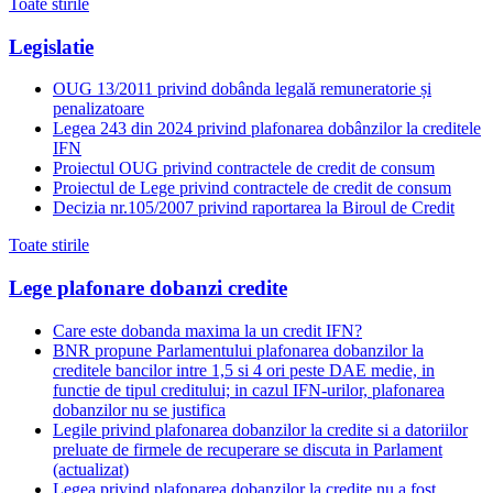
Toate stirile
Legislatie
OUG 13/2011 privind dobânda legală remuneratorie și
penalizatoare
Legea 243 din 2024 privind plafonarea dobânzilor la creditele
IFN
Proiectul OUG privind contractele de credit de consum
Proiectul de Lege privind contractele de credit de consum
Decizia nr.105/2007 privind raportarea la Biroul de Credit
Toate stirile
Lege plafonare dobanzi credite
Care este dobanda maxima la un credit IFN?
BNR propune Parlamentului plafonarea dobanzilor la
creditele bancilor intre 1,5 si 4 ori peste DAE medie, in
functie de tipul creditului; in cazul IFN-urilor, plafonarea
dobanzilor nu se justifica
Legile privind plafonarea dobanzilor la credite si a datoriilor
preluate de firmele de recuperare se discuta in Parlament
(actualizat)
Legea privind plafonarea dobanzilor la credite nu a fost