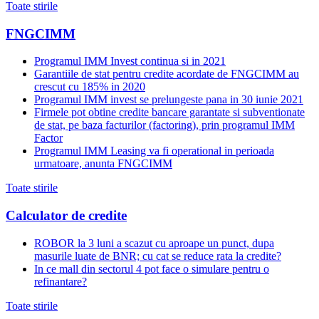
Toate stirile
FNGCIMM
Programul IMM Invest continua si in 2021
Garantiile de stat pentru credite acordate de FNGCIMM au
crescut cu 185% in 2020
Programul IMM invest se prelungeste pana in 30 iunie 2021
Firmele pot obtine credite bancare garantate si subventionate
de stat, pe baza facturilor (factoring), prin programul IMM
Factor
Programul IMM Leasing va fi operational in perioada
urmatoare, anunta FNGCIMM
Toate stirile
Calculator de credite
ROBOR la 3 luni a scazut cu aproape un punct, dupa
masurile luate de BNR; cu cat se reduce rata la credite?
In ce mall din sectorul 4 pot face o simulare pentru o
refinantare?
Toate stirile