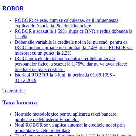
ROBOR
ROBOR: ce este, cum se calculeaza, ce il influenteaza,
explicat de Asociatia Pietelor Financiare
ROBOR a scazut la 1,59%, dupa ce BNR a redus dobanda la
1,25%
Dobanzile variabile la creditele noi in lei nu scad, pentru ca
IRCC ramane aproape neschimbat, la 2,4%, desi ROBOR s-a
micsorat cu un punct, la 2,2%
IRCC, indicele de dobanda pentru creditele in lei ale
persoanelor fizice, a scazut la 1,75%, dar nu va avea efecte
imediate pe piata creditarii
Istoricul ROBOR la 3 luni, in perioada 01.08.1995 -
31.12.2019
Toate stirile
Taxa bancara
Normele metodologice pentru aplicarea taxei bancare,
publicate de Ministerul Finantelor
Noul ROBOR se va aplica automat la creditele noi si prin
refinantare la cele in derulare
Taxa bancara ar putea fi redusa de la 1,2% la 0,4% la bancile