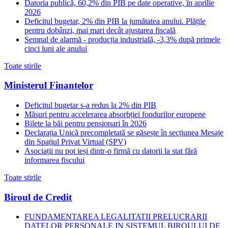
Datoria publică, 60,2% din PIB pe date operative, în aprilie
2026
Deficitul bugetar, 2% din PIB la jumătatea anului. Plățile
pentru dobânzi, mai mari decât ajustarea fiscală
Semnal de alarmă - producția industrială, -3,3% după primele
cinci luni ale anului
Toate stirile
Ministerul Finantelor
Deficitul bugetar s-a redus la 2% din PIB
Măsuri pentru accelerarea absorbției fondurilor europene
Bilete la băi pentru pensionari în 2026
Declarația Unică precompletată se găsește în secțiunea Mesaje
din Spațiul Privat Virtual (SPV)
Asociații nu pot ieși dintr-o firmă cu datorii la stat fără
informarea fiscului
Toate stirile
Biroul de Credit
FUNDAMENTAREA LEGALITATII PRELUCRARII
DATELOR PERSONALE IN SISTEMUL BIROULUI DE