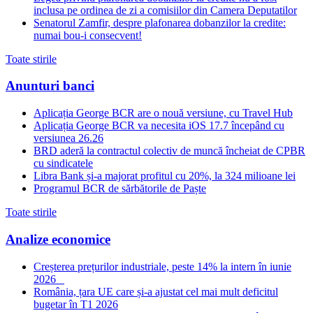
inclusa pe ordinea de zi a comisiilor din Camera Deputatilor
Senatorul Zamfir, despre plafonarea dobanzilor la credite:
numai bou-i consecvent!
Toate stirile
Anunturi banci
Aplicația George BCR are o nouă versiune, cu Travel Hub
Aplicația George BCR va necesita iOS 17.7 începând cu
versiunea 26.26
BRD aderă la contractul colectiv de muncă încheiat de CPBR
cu sindicatele
Libra Bank și-a majorat profitul cu 20%, la 324 milioane lei
Programul BCR de sărbătorile de Paște
Toate stirile
Analize economice
Creșterea prețurilor industriale, peste 14% la intern în iunie
2026
România, țara UE care și-a ajustat cel mai mult deficitul
bugetar în T1 2026