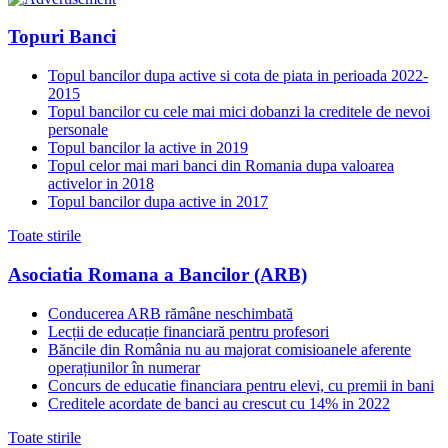
Topuri Banci
Topul bancilor dupa active si cota de piata in perioada 2022-
2015
Topul bancilor cu cele mai mici dobanzi la creditele de nevoi
personale
Topul bancilor la active in 2019
Topul celor mai mari banci din Romania dupa valoarea
activelor in 2018
Topul bancilor dupa active in 2017
Toate stirile
Asociatia Romana a Bancilor (ARB)
Conducerea ARB rămâne neschimbată
Lecții de educație financiară pentru profesori
Băncile din România nu au majorat comisioanele aferente
operațiunilor în numerar
Concurs de educatie financiara pentru elevi, cu premii in bani
Creditele acordate de banci au crescut cu 14% in 2022
Toate stirile