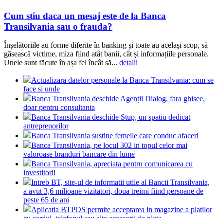
Cum stiu daca un mesaj este de la Banca
Transilvania sau o frauda?
Înșelătoriile au forme diferite în banking și toate au același scop, să
găsească victime, miza fiind atât banii, cât și informațiile personale.
Unele sunt făcute în așa fel încât să...
detalii
Actualizara datelor personale la Banca Transilvania: cum se
face si unde
Banca Transilvania deschide Agenții Dialog, fara ghisee,
doar pentru consultanta
Banca Transilvania deschide Stup, un spatiu dedicat
antreprenorilor
Banca Transilvania sustine femeile care conduc afaceri
Banca Transilvania, pe locul 302 in topul celor mai
valoroase branduri bancare din lume
Banca Transilvania, apreciata pentru comunicarea cu
investitorii
Intreb BT, site-ul de informatii utile al Bancii Transilvania,
a avut 3,6 milioane vizitatori, doua treimi fiind persoane de
peste 65 de ani
Aplicatia BTPOS permite acceptarea in magazine a platilor