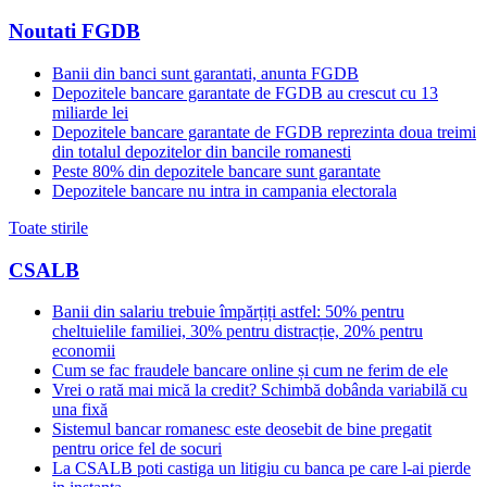
Noutati FGDB
Banii din banci sunt garantati, anunta FGDB
Depozitele bancare garantate de FGDB au crescut cu 13
miliarde lei
Depozitele bancare garantate de FGDB reprezinta doua treimi
din totalul depozitelor din bancile romanesti
Peste 80% din depozitele bancare sunt garantate
Depozitele bancare nu intra in campania electorala
Toate stirile
CSALB
Banii din salariu trebuie împărțiți astfel: 50% pentru
cheltuielile familiei, 30% pentru distracție, 20% pentru
economii
Cum se fac fraudele bancare online și cum ne ferim de ele
Vrei o rată mai mică la credit? Schimbă dobânda variabilă cu
una fixă
Sistemul bancar romanesc este deosebit de bine pregatit
pentru orice fel de socuri
La CSALB poti castiga un litigiu cu banca pe care l-ai pierde