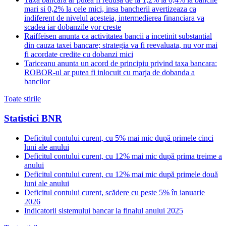
mari si 0,2% la cele mici, insa bancherii avertizeaza ca
indiferent de nivelul acesteia, intermedierea financiara va
scadea iar dobanzile vor creste
Raiffeisen anunta ca activitatea bancii a incetinit substantial
din cauza taxei bancare; strategia va fi reevaluata, nu vor mai
fi acordate credite cu dobanzi mici
Tariceanu anunta un acord de principiu privind taxa bancara:
ROBOR-ul ar putea fi inlocuit cu marja de dobanda a
bancilor
Toate stirile
Statistici BNR
Deficitul contului curent, cu 5% mai mic după primele cinci
luni ale anului
Deficitul contului curent, cu 12% mai mic după prima treime a
anului
Deficitul contului curent, cu 12% mai mic după primele două
luni ale anului
Deficitul contului curent, scădere cu peste 5% în ianuarie
2026
Indicatorii sistemului bancar la finalul anului 2025