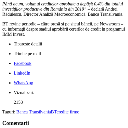
Până acum, volumul creditelor aprobate a depășit 0,4% din totalul
investițiilor productive din România din 2019”
– declară Andrei
Rădulescu, Director Analiză Macroeconomică, Banca Transilvania.
BT revine periodic – către presă şi pe siteul băncii, pe Newsroom –
cu informaţii despre stadiul aprobării cererilor de credit în programul
IMM Invest.
Tipareste detalii
Trimite pe mail
Facebook
LinkedIn
WhatsApp
Vizualizari:
2153
Taguri:
Banca Transilvania
BT
credite firme
Comentarii