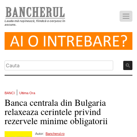
Lauda mă rușinează, fiindcă o cerșesc în
ascuns.
|
BANCI
Ultima Ora
Banca centrala din Bulgaria
relaxeaza cerintele privind
rezervele minime obligatorii
Autor:
Bancherul.ro