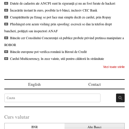
Datele de cadastru ale ANCPI sunt în siguranță și nu au fost furate de hackeri
Încasările instant în euro, posibile la 6 bănci, inclusiv CEC Bank
Cumpărăturile pe Emag se pot face mai simplu decât cu cardul, prin Ropay
Phishingul este acum vishing prin spoofing: escrocii se dau la telefon drept
bancheri, polițiști sau inspectori ANAF
Băncile cer Consiliului Concurenței să publice probele privind pretinsa manipulare a
ROBOR
Băncile europene pot verifica românii la Biroul de Credit
Cardul Multicurrency, în zece valute, util pentru călătorii în străinătate
Vezi toate stirile
English
Contact
Curs valutar
BNR
Alte Banci