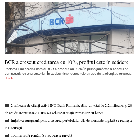
BCR a crescut creditarea cu 10%, profitul este în scădere
Portofoliul de credite nete al BCR a crescut cu 9,9% în prima jumătate a acestui an
comparativ cu anul anterior. În același timp, depozitele atrase de la clienți au crescut...
detalii
2 milioane de clienți activi ING Bank România, dintr-un total de 2,2 milioane, și 20
de ani de Home’Bank. Cum s-a schimbat relația românilor cu banca
Inițiativa europeană pentru testarea portofelului UE de identitate digitală se reunește
la București
Tot mai mulți români își fac pensie privată