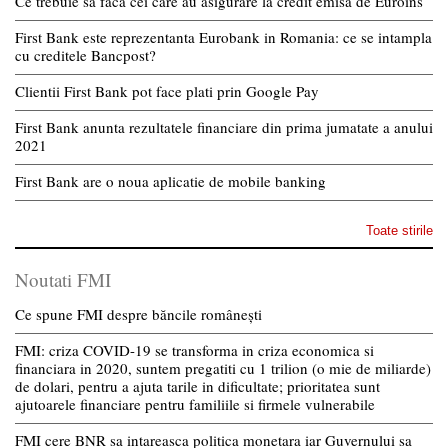
Ce trebuie sa faca cei care au asigurare la credit emisa de Euroins
First Bank este reprezentanta Eurobank in Romania: ce se intampla
cu creditele Bancpost?
Clientii First Bank pot face plati prin Google Pay
First Bank anunta rezultatele financiare din prima jumatate a anului
2021
First Bank are o noua aplicatie de mobile banking
Toate stirile
Noutati FMI
Ce spune FMI despre băncile românești
FMI: criza COVID-19 se transforma in criza economica si
financiara in 2020, suntem pregatiti cu 1 trilion (o mie de miliarde)
de dolari, pentru a ajuta tarile in dificultate; prioritatea sunt
ajutoarele financiare pentru familiile si firmele vulnerabile
FMI cere BNR sa intareasca politica monetara iar Guvernului sa