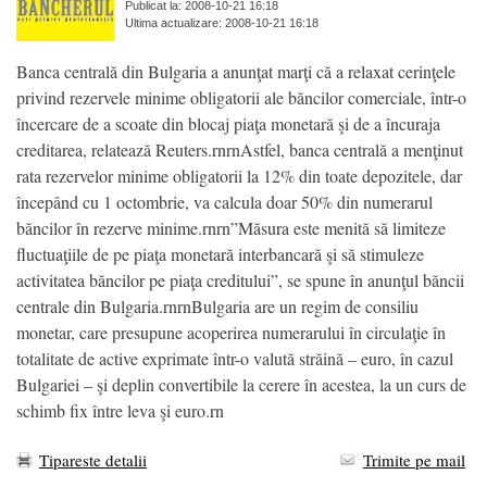
Publicat la: 2008-10-21 16:18
Ultima actualizare: 2008-10-21 16:18
Banca centrală din Bulgaria a anunţat marţi că a relaxat cerinţele
privind rezervele minime obligatorii ale băncilor comerciale, într-o
încercare de a scoate din blocaj piaţa monetară şi de a încuraja
creditarea, relatează Reuters.rnrnAstfel, banca centrală a menţinut
rata rezervelor minime obligatorii la 12% din toate depozitele, dar
începând cu 1 octombrie, va calcula doar 50% din numerarul
băncilor în rezerve minime.rnrn”Măsura este menită să limiteze
fluctuaţiile de pe piaţa monetară interbancară şi să stimuleze
activitatea băncilor pe piaţa creditului”, se spune în anunţul băncii
centrale din Bulgaria.rnrnBulgaria are un regim de consiliu
monetar, care presupune acoperirea numerarului în circulaţie în
totalitate de active exprimate într-o valută străină – euro, în cazul
Bulgariei – şi deplin convertibile la cerere în acestea, la un curs de
schimb fix între leva şi euro.rn
Tipareste detalii
Trimite pe mail