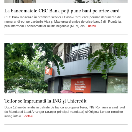
La bancomatele CEC Bank poți pune bani pe orice card
CEC Bank lansează în premieră serviciul Cash2Card, care permite depunerea de
numerar direct pe cardurile Visa și Mastercard emise de orice bancă din România,
prin intermediul bancomatelor multifuncționale (MFM) din...
detalii
Teilor se împrumută la ING și Unicredit
După 12 ani de relație în calitate de bancă a grupului Teilor, ING România a avut rolul
de Mandated Lead Arranger (aranjor principal mandatat) și Original Lender (creditor
inițial) într-o...
detalii