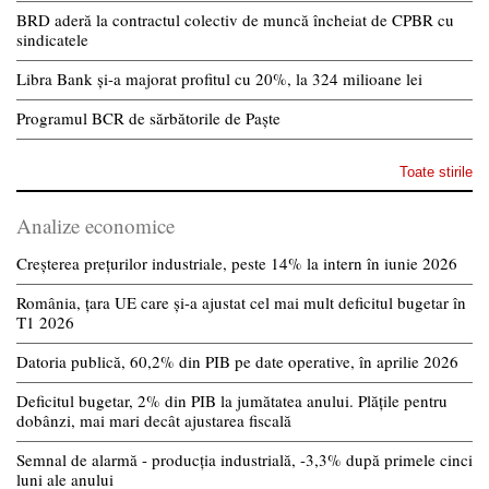
BRD aderă la contractul colectiv de muncă încheiat de CPBR cu
sindicatele
Libra Bank și-a majorat profitul cu 20%, la 324 milioane lei
Programul BCR de sărbătorile de Paște
Toate stirile
Analize economice
Creșterea prețurilor industriale, peste 14% la intern în iunie 2026
România, țara UE care și-a ajustat cel mai mult deficitul bugetar în
T1 2026
Datoria publică, 60,2% din PIB pe date operative, în aprilie 2026
Deficitul bugetar, 2% din PIB la jumătatea anului. Plățile pentru
dobânzi, mai mari decât ajustarea fiscală
Semnal de alarmă - producția industrială, -3,3% după primele cinci
luni ale anului