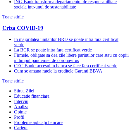
ING Bank transforma departamentul de responsabilitate
sociala intr-unul de sustenabilitate
Toate stirile
Criza COVID-19
In majoritatea unitatilor BRD se poate intra fara certificat
verde
La BCR se poate intra fara certificat verde
Firmele, obligate sa dea zile libere parintilor care stau cu copiii
in timpul pandemiei de coronavirus
CEC Bank: accesul in banca se face fara certificat verde
Cum se amana ratele la creditele Garanti BBVA
Toate stirile
Stirea Zilei
Educatie financiara
Interviu
Analiza
Opinie
Profil
Probleme aplicații bancare
Cariera