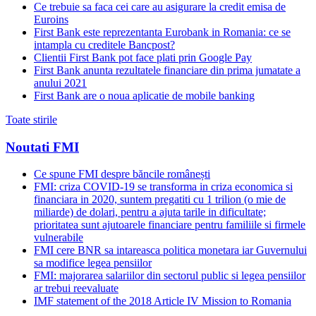
Ce trebuie sa faca cei care au asigurare la credit emisa de
Euroins
First Bank este reprezentanta Eurobank in Romania: ce se
intampla cu creditele Bancpost?
Clientii First Bank pot face plati prin Google Pay
First Bank anunta rezultatele financiare din prima jumatate a
anului 2021
First Bank are o noua aplicatie de mobile banking
Toate stirile
Noutati FMI
Ce spune FMI despre băncile românești
FMI: criza COVID-19 se transforma in criza economica si
financiara in 2020, suntem pregatiti cu 1 trilion (o mie de
miliarde) de dolari, pentru a ajuta tarile in dificultate;
prioritatea sunt ajutoarele financiare pentru familiile si firmele
vulnerabile
FMI cere BNR sa intareasca politica monetara iar Guvernului
sa modifice legea pensiilor
FMI: majorarea salariilor din sectorul public si legea pensiilor
ar trebui reevaluate
IMF statement of the 2018 Article IV Mission to Romania