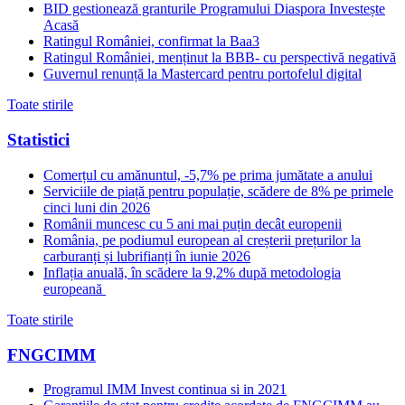
BID gestionează granturile Programului Diaspora Investește
Acasă
Ratingul României, confirmat la Baa3
Ratingul României, menținut la BBB- cu perspectivă negativă
Guvernul renunță la Mastercard pentru portofelul digital
Toate stirile
Statistici
Comerțul cu amănuntul, -5,7% pe prima jumătate a anului
Serviciile de piață pentru populație, scădere de 8% pe primele
cinci luni din 2026
Românii muncesc cu 5 ani mai puțin decât europenii
România, pe podiumul european al creșterii prețurilor la
carburanți și lubrifianți în iunie 2026
Inflația anuală, în scădere la 9,2% după metodologia
europeană
Toate stirile
FNGCIMM
Programul IMM Invest continua si in 2021