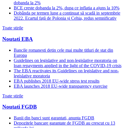
dobanda la 2%
BCE creste dobanda la 2%, dupa ce inflatia a ajuns la 10%
Dobânda pe termen lung a continuat să scadă in septembrie
2022. Ecartul față de Polonia și Cehia, redus semnificativ
Toate stirile
Noutati EBA
Bancile romanesti detin cele mai multe titluri de stat din
Europa
Guidelines on legislative and non-legislative moratoria on
loan repayments applied in the light of the COVID-19 crisis
The EBA reactivates its Guidelines on legislative and non-
legislative moratoria
EBA publishes 2018 EU-wide stress test results
EBA launches 2018 EU-wide transparency exercise
Toate stirile
Noutati FGDB
Banii din banci sunt garantati, anunta FGDB
Depozitele bancare garantate de FGDB au crescut cu 13