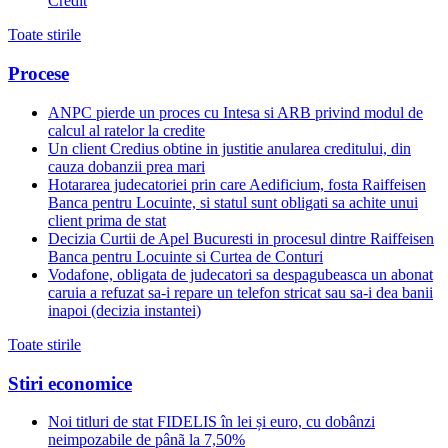
Credit
Toate stirile
Procese
ANPC pierde un proces cu Intesa si ARB privind modul de
calcul al ratelor la credite
Un client Credius obtine in justitie anularea creditului, din
cauza dobanzii prea mari
Hotararea judecatoriei prin care Aedificium, fosta Raiffeisen
Banca pentru Locuinte, si statul sunt obligati sa achite unui
client prima de stat
Decizia Curtii de Apel Bucuresti in procesul dintre Raiffeisen
Banca pentru Locuinte si Curtea de Conturi
Vodafone, obligata de judecatori sa despagubeasca un abonat
caruia a refuzat sa-i repare un telefon stricat sau sa-i dea banii
inapoi (decizia instantei)
Toate stirile
Stiri economice
Noi titluri de stat FIDELIS în lei și euro, cu dobânzi
neimpozabile de pânã la 7,50%