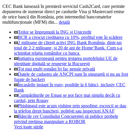
CEC Bank lansează în premieră serviciul Cash2Card, care permite
depunerea de numerar direct pe cardurile Visa și Mastercard emise
de orice bancă din România, prin intermediul bancomatelor
multifuncționale (MFM) din...
detalii
Teilor se împrumută la ING și Unicredit
BCR a crescut creditarea cu 10%, profitul este în scădere
2 milioane de clienți activi ING Bank România, dintr-un
total de 2,2 milioane, și 20 de ani de Home’Bank. Cum s-a
schimbat relația românilor cu banca
Inițiativa europeană pentru testarea portofelului UE de
identitate digitală se reunește la București
Tot mai mulți români își fac pensie privată
Datele de cadastru ale ANCPI sunt în siguranță și nu au fost
furate de hackeri
Încasările instant în euro, posibile la 6 bănci, inclusiv CEC
Bank
Cumpărăturile pe Emag se pot face mai simplu decât cu
cardul, prin Ropay
Phishingul este acum vishing prin spoofing: escrocii se dau
la telefon drept bancheri, polițiști sau inspectori ANAF
Băncile cer Consiliului Concurenței să publice probele
privind pretinsa manipulare a ROBOR
Vezi toate stirile