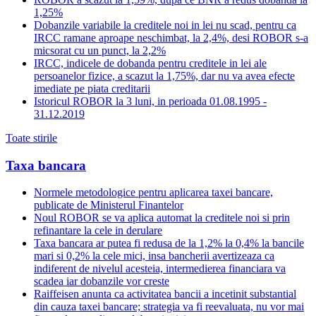
1,25%
Dobanzile variabile la creditele noi in lei nu scad, pentru ca
IRCC ramane aproape neschimbat, la 2,4%, desi ROBOR s-a
micsorat cu un punct, la 2,2%
IRCC, indicele de dobanda pentru creditele in lei ale
persoanelor fizice, a scazut la 1,75%, dar nu va avea efecte
imediate pe piata creditarii
Istoricul ROBOR la 3 luni, in perioada 01.08.1995 -
31.12.2019
Toate stirile
Taxa bancara
Normele metodologice pentru aplicarea taxei bancare,
publicate de Ministerul Finantelor
Noul ROBOR se va aplica automat la creditele noi si prin
refinantare la cele in derulare
Taxa bancara ar putea fi redusa de la 1,2% la 0,4% la bancile
mari si 0,2% la cele mici, insa bancherii avertizeaza ca
indiferent de nivelul acesteia, intermedierea financiara va
scadea iar dobanzile vor creste
Raiffeisen anunta ca activitatea bancii a incetinit substantial
din cauza taxei bancare; strategia va fi reevaluata, nu vor mai