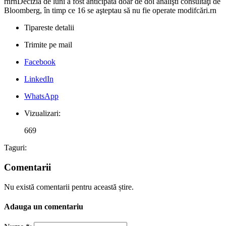
rnrnDecizia de luni a fost anticipată doar de doi analişti consultaţi de
Bloomberg, în timp ce 16 se aşteptau să nu fie operate modifcări.rn
Tipareste detalii
Trimite pe mail
Facebook
LinkedIn
WhatsApp
Vizualizari:
669
Taguri:
Comentarii
Nu există comentarii pentru această știre.
Adauga un comentariu