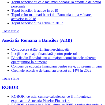
Topul bancilor cu cele mai mici dobanzi la creditele de nevoi
personale
Topul bancilor la active in 2019
Topul celor mai mari banci din Romania dupa valoarea
activelor in 2018
Topul bancilor dupa active in 2017
Toate stirile
Asociatia Romana a Bancilor (ARB)
Conducerea ARB rămâne neschimbată
Lecții de educație financiară pentru profesori
Băncile din România nu au majorat comisioanele aferente
operațiunilor în numerar
Concurs de educatie financiara pentru elevi, cu premii in bani
Creditele acordate de banci au crescut cu 14% in 2022
Toate stirile
ROBOR
ROBOR: ce este, cum se calculeaza, ce il influenteaza,
explicat de Asociatia Pietelor Financiare
ROBOR a scazut la 1,59%, dupa ce BNR a redus dobanda la