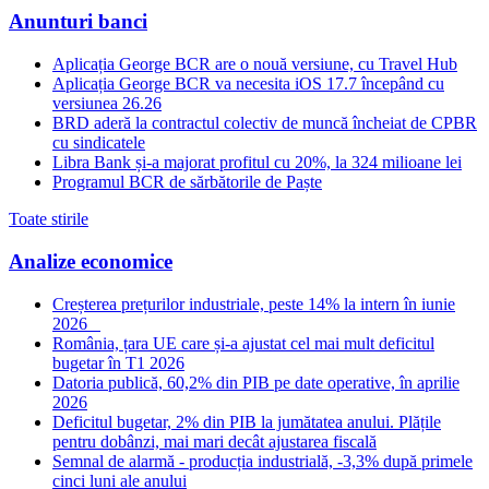
Anunturi banci
Aplicația George BCR are o nouă versiune, cu Travel Hub
Aplicația George BCR va necesita iOS 17.7 începând cu
versiunea 26.26
BRD aderă la contractul colectiv de muncă încheiat de CPBR
cu sindicatele
Libra Bank și-a majorat profitul cu 20%, la 324 milioane lei
Programul BCR de sărbătorile de Paște
Toate stirile
Analize economice
Creșterea prețurilor industriale, peste 14% la intern în iunie
2026
România, țara UE care și-a ajustat cel mai mult deficitul
bugetar în T1 2026
Datoria publică, 60,2% din PIB pe date operative, în aprilie
2026
Deficitul bugetar, 2% din PIB la jumătatea anului. Plățile
pentru dobânzi, mai mari decât ajustarea fiscală
Semnal de alarmă - producția industrială, -3,3% după primele
cinci luni ale anului