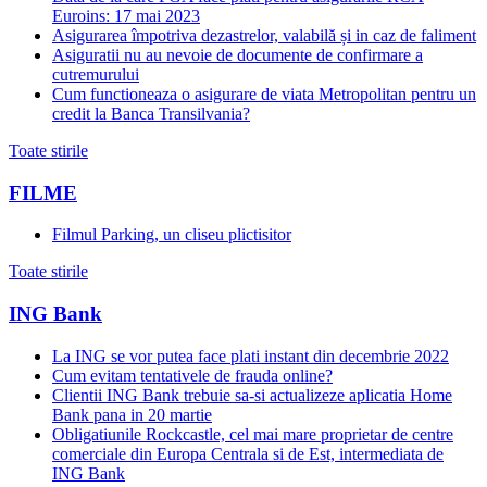
Euroins: 17 mai 2023
Asigurarea împotriva dezastrelor, valabilă și in caz de faliment
Asiguratii nu au nevoie de documente de confirmare a
cutremurului
Cum functioneaza o asigurare de viata Metropolitan pentru un
credit la Banca Transilvania?
Toate stirile
FILME
Filmul Parking, un cliseu plictisitor
Toate stirile
ING Bank
La ING se vor putea face plati instant din decembrie 2022
Cum evitam tentativele de frauda online?
Clientii ING Bank trebuie sa-si actualizeze aplicatia Home
Bank pana in 20 martie
Obligatiunile Rockcastle, cel mai mare proprietar de centre
comerciale din Europa Centrala si de Est, intermediata de
ING Bank