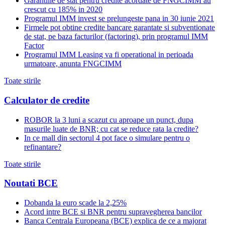
Garantiile de stat pentru credite acordate de FNGCIMM au
crescut cu 185% in 2020
Programul IMM invest se prelungeste pana in 30 iunie 2021
Firmele pot obtine credite bancare garantate si subventionate
de stat, pe baza facturilor (factoring), prin programul IMM
Factor
Programul IMM Leasing va fi operational in perioada
urmatoare, anunta FNGCIMM
Toate stirile
Calculator de credite
ROBOR la 3 luni a scazut cu aproape un punct, dupa
masurile luate de BNR; cu cat se reduce rata la credite?
In ce mall din sectorul 4 pot face o simulare pentru o
refinantare?
Toate stirile
Noutati BCE
Dobanda la euro scade la 2,25%
Acord intre BCE si BNR pentru supravegherea bancilor
Banca Centrala Europeana (BCE) explica de ce a majorat