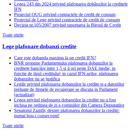
Legea 243 din 2024 privind plafonarea dobânzilor la creditele
IFN
Proiectul OUG privind contractele de credit de consum
Proiectul de Lege privind contractele de credit de consum
Decizia nr.105/2007 privind raportarea la Biroul de Credit
Toate stirile
Lege plafonare dobanzi credite
Care este dobanda maxima la un credit IFN?
BNR propune Parlamentului plafonarea dobanzilor la
creditele bancilor intre 1,5 si 4 ori peste DAE medie, in
functie de tipul creditului; in cazul IFN-urilor, plafonarea
dobanzilor nu se justifica
Legile privind plafonarea dobanzilor la credite si a datoriilor
preluate de firmele de recuperare se discuta in Parlament
(actualizat)
Legea privind plafonarea dobanzilor la credite nu a fost
inclusa pe ordinea de zi a comisiilor din Camera Deputatilor
Senatorul Zamfir, despre plafonarea dobanzilor la credite:
numai bou-i consecvent!
Toate stirile