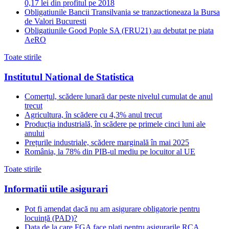
0,17 lei din profitul pe 2018
Obligatiunile Bancii Transilvania se tranzactioneaza la Bursa
de Valori Bucuresti
Obligatiunile Good Pople SA (FRU21) au debutat pe piata
AeRO
Toate stirile
Institutul National de Statistica
Comerțul, scădere lunară dar peste nivelul cumulat de anul
trecut
Agricultura, în scădere cu 4,3% anul trecut
Producția industrială, în scădere pe primele cinci luni ale
anului
Prețurile industriale, scădere marginală în mai 2025
România, la 78% din PIB-ul mediu pe locuitor al UE
Toate stirile
Informatii utile asigurari
Pot fi amendat dacă nu am asigurare obligatorie pentru
locuință (PAD)?
Data de la care FGA face plati pentru asigurarile RCA