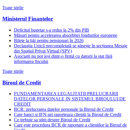
Toate stirile
Ministerul Finantelor
Deficitul bugetar s-a redus la 2% din PIB
Măsuri pentru accelerarea absorbției fondurilor europene
Bilete la băi pentru pensionari în 2026
Declarația Unică precompletată se găsește în secțiunea Mesaje
din Spațiul Privat Virtual (SPV)
Asociații nu pot ieși dintr-o firmă cu datorii la stat fără
informarea fiscului
Toate stirile
Biroul de Credit
FUNDAMENTAREA LEGALITATII PRELUCRARII
DATELOR PERSONALE IN SISTEMUL BIROULUI DE
CREDIT
BCR: prelucrarea datelor personale la Biroul de Credit
Care banci si IFN-uri raporteaza clientii la Biroul de Credit
Ce trebuie sa stim despre Biroul de Credit
Care este procedura BCR de raportare a clientilor la Biroul de