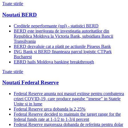
Toate stirile
Noutati BERD
Creditele neperformante (npl) - statistici BERD
BERD este ingrijorata de investigatia autoritatilor din
Republica Moldova la Victoria Bank, subsidiara Bancii
Transilvania
BERD dezvaluie cat a platit pe actiunile Piraeus Bank
ING Bank si BERD finanteaza parcul logistic CTPark
Bucharest
EBRD hails Moldova banking breakthrough
Toate stirile
Noutati Federal Reserve
Federal Reserve anunta noi masuri extinse pentru combaterea
crizei COVID-19, care produce pagube "imense" in Statele
Unite si in lume
Federal Reserve urca dobanda la 2,25%
Federal Reserve decided to maintain the target range for the
federal funds rate at 1-1/2 to 1-3/4 percent
Federal Reserve majoreaza dobanda de referinta pentru dolar