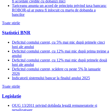
fi acordate credite cu dobanzi mici
Tariceanu anunta un acord de principiu privind taxa bancara:
ROBOR-ul ar putea fi inlocuit cu marja de dobanda a
bancilor
Toate stirile
Statistici BNR
Deficitul contului curent, cu 5% mai mic după primele cinci
luni ale anului
Deficitul contului curent, cu 12% mai mic după prima treime a
anului
Deficitul contului curent, cu 12% mai mic după primele două
luni ale anului
Deficitul contului curent, scădere cu peste 5% în ianuarie
2026
Indicatorii sistemului bancar la finalul anului 2025
Toate stirile
Legislatie
OUG 13/2011 privind dobânda legală remuneratorie și
penalizatoare