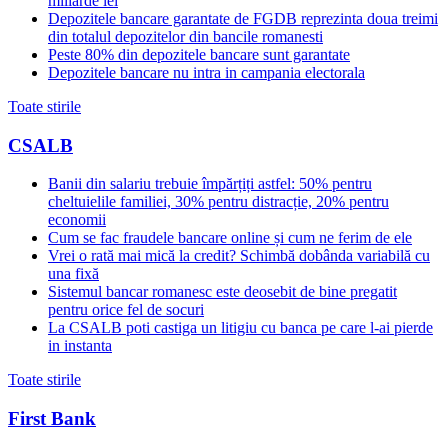
miliarde lei
Depozitele bancare garantate de FGDB reprezinta doua treimi
din totalul depozitelor din bancile romanesti
Peste 80% din depozitele bancare sunt garantate
Depozitele bancare nu intra in campania electorala
Toate stirile
CSALB
Banii din salariu trebuie împărțiți astfel: 50% pentru
cheltuielile familiei, 30% pentru distracție, 20% pentru
economii
Cum se fac fraudele bancare online și cum ne ferim de ele
Vrei o rată mai mică la credit? Schimbă dobânda variabilă cu
una fixă
Sistemul bancar romanesc este deosebit de bine pregatit
pentru orice fel de socuri
La CSALB poti castiga un litigiu cu banca pe care l-ai pierde
in instanta
Toate stirile
First Bank