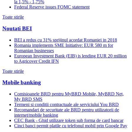
la 1,5% - 1,75%
Federal Reserve issues FOMC statement
Toate stirile
Noutati BEI
BEI a redus cu 31% sprijinul acordat Romaniei in 2018
Romania implements SME Initiative: EUR 580 m for
Romanian businesses
European Investment Bank (EIB) is lending EUR 20 million
to Agricover Credit IFN
Toate stirile
Mobile banking
Comisioanele BRD pentru MyBRD Mobile, MyBRD Net,
My BRD SMS
Termeni si conditii contractuale ale serviciului You BRD
Recomandari de securitate ale BRD pentru utilizatorii de
internet/mobile banking
CEC Bank - Ghid utilizare token sub forma de card bancar
Cinci banci permit platile cu telefonul mobil prin Google Pay