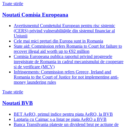
Toate stirile
Noutati Comisia Europeana
Avertismentul Comitetului European pentru risc sistemic
(CERS) privind vulnerabilitățile din sistemul financiar al
Uniunii
Cele mai mici preturi din Europa sunt in Romania
State aid: Commission refers Romania to Court for failure to
recover illegal aid worth up to €92 million
Comisia Europeana publica raportul privind progresele
inregistrate de Romania in cadrul mecanismului de cooperare
si de verificare (MCV)
Infringements: Commission refers Greece, Ireland and
Romania to the Court of Justice for not implementing anti-
money laundering rules
Toate stirile
Noutati BVB
BET AeRO, primul indice pentru piata AeRO, la BVB
Laptaria cu Caimac s-a listat pe piata AeRO a BVB
Banca Transilvania plateste un dividend brut pe actiune de