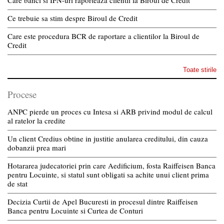
Care banci si IFN-uri raporteaza clientii la Biroul de Credit
Ce trebuie sa stim despre Biroul de Credit
Care este procedura BCR de raportare a clientilor la Biroul de
Credit
Toate stirile
Procese
ANPC pierde un proces cu Intesa si ARB privind modul de calcul
al ratelor la credite
Un client Credius obtine in justitie anularea creditului, din cauza
dobanzii prea mari
Hotararea judecatoriei prin care Aedificium, fosta Raiffeisen Banca
pentru Locuinte, si statul sunt obligati sa achite unui client prima
de stat
Decizia Curtii de Apel Bucuresti in procesul dintre Raiffeisen
Banca pentru Locuinte si Curtea de Conturi