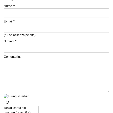
Nume *:
E-mail *:
(nu se afiseaza pe site)
Subiect *:
Comentariu:
Tastati codul din
imagine (doar cifre)