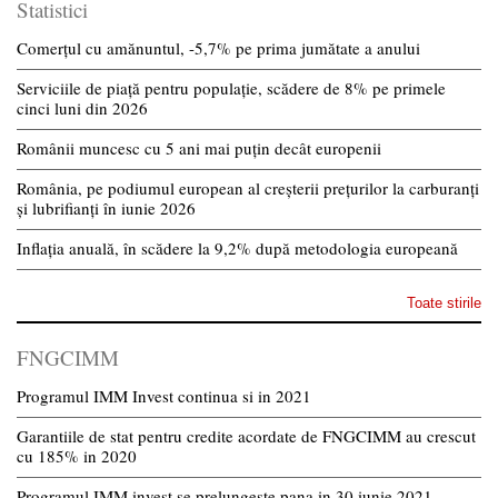
Statistici
Comerțul cu amănuntul, -5,7% pe prima jumătate a anului
Serviciile de piață pentru populație, scădere de 8% pe primele
cinci luni din 2026
Românii muncesc cu 5 ani mai puțin decât europenii
România, pe podiumul european al creșterii prețurilor la carburanți
și lubrifianți în iunie 2026
Inflația anuală, în scădere la 9,2% după metodologia europeană
Toate stirile
FNGCIMM
Programul IMM Invest continua si in 2021
Garantiile de stat pentru credite acordate de FNGCIMM au crescut
cu 185% in 2020
Programul IMM invest se prelungeste pana in 30 iunie 2021