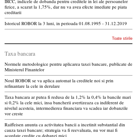
IRCC, indicele de dobanda pentru creditele in lei ale persoanelor
fizice, a scazut la 1,75%, dar nu va avea efecte imediate pe piata
creditarii
Istoricul ROBOR la 3 luni, in perioada 01.08.1995 - 31.12.2019
Toate stirile
Taxa bancara
Normele metodologice pentru aplicarea taxei bancare, publicate de
Ministerul Finantelor
Noul ROBOR se va aplica automat la creditele noi si prin
refinantare la cele in derulare
Taxa bancara ar putea fi redusa de la 1,2% la 0,4% la bancile mari
si 0,2% la cele mici, insa bancherii avertizeaza ca indiferent de
nivelul acesteia, intermedierea financiara va scadea iar dobanzile
vor creste
Raiffeisen anunta ca activitatea bancii a incetinit substantial din
cauza taxei bancare; strategia va fi reevaluata, nu vor mai fi
acordate credite cu dobanzi mici