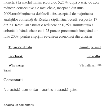
monetară la nivelul minim record de 5,25%, după o serie de zece
reduceri consecutive ale ratei cheie, începând din iulie
2009.rnrnMenţinerea dobânzii a fost aşteptată de majoritatea
analiştilor consultaţi de Reuters săptămâna trecută, respectiv 17
din 23. Restul au estimat o reducere de 0,25%.rnrnInstiuţia a
coborât dobânda cheie cu 4,25 puncte procentuale începând din
iulie 2009, pentru a sprijini revenirea economiei din criză.rn
Tipareste detalii
Trimite pe mail
Facebook
LinkedIn
WhatsApp
Vizualizari:
809
Taguri:
Comentarii
Nu există comentarii pentru această știre.
Adauga un comentariu