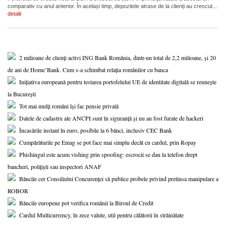
comparativ cu anul anterior. În același timp, depozitele atrase de la clienți au crescut...
detalii
2 milioane de clienți activi ING Bank România, dintr-un total de 2,2 milioane, și 20
de ani de Home’Bank. Cum s-a schimbat relația românilor cu banca
Inițiativa europeană pentru testarea portofelului UE de identitate digitală se reunește
la București
Tot mai mulți români își fac pensie privată
Datele de cadastru ale ANCPI sunt în siguranță și nu au fost furate de hackeri
Încasările instant în euro, posibile la 6 bănci, inclusiv CEC Bank
Cumpărăturile pe Emag se pot face mai simplu decât cu cardul, prin Ropay
Phishingul este acum vishing prin spoofing: escrocii se dau la telefon drept
bancheri, polițiști sau inspectori ANAF
Băncile cer Consiliului Concurenței să publice probele privind pretinsa manipulare a
ROBOR
Băncile europene pot verifica românii la Biroul de Credit
Cardul Multicurrency, în zece valute, util pentru călătorii în străinătate