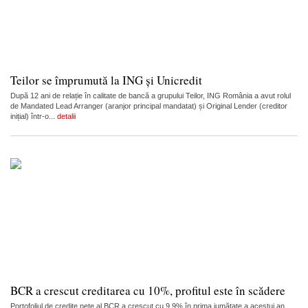
Teilor se împrumută la ING și Unicredit
După 12 ani de relație în calitate de bancă a grupului Teilor, ING România a avut rolul
de Mandated Lead Arranger (aranjor principal mandatat) și Original Lender (creditor
inițial) într-o...
detalii
BCR a crescut creditarea cu 10%, profitul este în scădere
Portofoliul de credite nete al BCR a crescut cu 9,9% în prima jumătate a acestui an