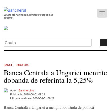
Lauda mă rușinează, fiindcă o cerșesc în
ascuns.
|
BANCI
Ultima Ora
Banca Centrala a Ungariei meninte
dobanda de referinta la 5,25%
Autor:
Bancherul.ro
Publicat la: 2010-06-01 09:21
Ultima actualizare: 2010-06-01 09:21
Banca Centrală a Ungariei a menţinut dobânda de politică