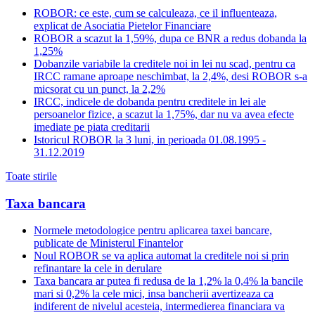
ROBOR: ce este, cum se calculeaza, ce il influenteaza,
explicat de Asociatia Pietelor Financiare
ROBOR a scazut la 1,59%, dupa ce BNR a redus dobanda la
1,25%
Dobanzile variabile la creditele noi in lei nu scad, pentru ca
IRCC ramane aproape neschimbat, la 2,4%, desi ROBOR s-a
micsorat cu un punct, la 2,2%
IRCC, indicele de dobanda pentru creditele in lei ale
persoanelor fizice, a scazut la 1,75%, dar nu va avea efecte
imediate pe piata creditarii
Istoricul ROBOR la 3 luni, in perioada 01.08.1995 -
31.12.2019
Toate stirile
Taxa bancara
Normele metodologice pentru aplicarea taxei bancare,
publicate de Ministerul Finantelor
Noul ROBOR se va aplica automat la creditele noi si prin
refinantare la cele in derulare
Taxa bancara ar putea fi redusa de la 1,2% la 0,4% la bancile
mari si 0,2% la cele mici, insa bancherii avertizeaza ca
indiferent de nivelul acesteia, intermedierea financiara va