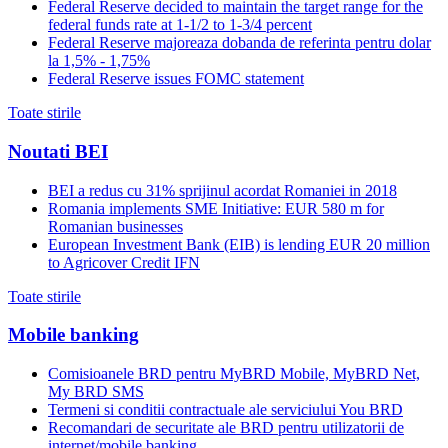
Federal Reserve decided to maintain the target range for the
federal funds rate at 1-1/2 to 1-3/4 percent
Federal Reserve majoreaza dobanda de referinta pentru dolar
la 1,5% - 1,75%
Federal Reserve issues FOMC statement
Toate stirile
Noutati BEI
BEI a redus cu 31% sprijinul acordat Romaniei in 2018
Romania implements SME Initiative: EUR 580 m for
Romanian businesses
European Investment Bank (EIB) is lending EUR 20 million
to Agricover Credit IFN
Toate stirile
Mobile banking
Comisioanele BRD pentru MyBRD Mobile, MyBRD Net,
My BRD SMS
Termeni si conditii contractuale ale serviciului You BRD
Recomandari de securitate ale BRD pentru utilizatorii de
internet/mobile banking