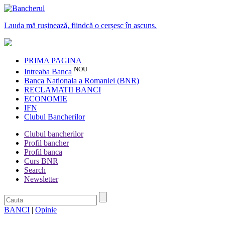
Lauda mă rușinează, fiindcă o cerșesc în ascuns.
PRIMA PAGINA
NOU
Intreaba Banca
Banca Nationala a Romaniei (BNR)
RECLAMATII BANCI
ECONOMIE
IFN
Clubul Bancherilor
Clubul bancherilor
Profil bancher
Profil banca
Curs BNR
Search
Newsletter
BANCI
|
Opinie