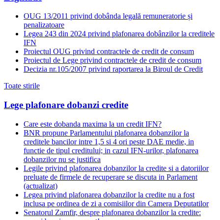
OUG 13/2011 privind dobânda legală remuneratorie și
penalizatoare
Legea 243 din 2024 privind plafonarea dobânzilor la creditele
IFN
Proiectul OUG privind contractele de credit de consum
Proiectul de Lege privind contractele de credit de consum
Decizia nr.105/2007 privind raportarea la Biroul de Credit
Toate stirile
Lege plafonare dobanzi credite
Care este dobanda maxima la un credit IFN?
BNR propune Parlamentului plafonarea dobanzilor la
creditele bancilor intre 1,5 si 4 ori peste DAE medie, in
functie de tipul creditului; in cazul IFN-urilor, plafonarea
dobanzilor nu se justifica
Legile privind plafonarea dobanzilor la credite si a datoriilor
preluate de firmele de recuperare se discuta in Parlament
(actualizat)
Legea privind plafonarea dobanzilor la credite nu a fost
inclusa pe ordinea de zi a comisiilor din Camera Deputatilor
Senatorul Zamfir, despre plafonarea dobanzilor la credite: