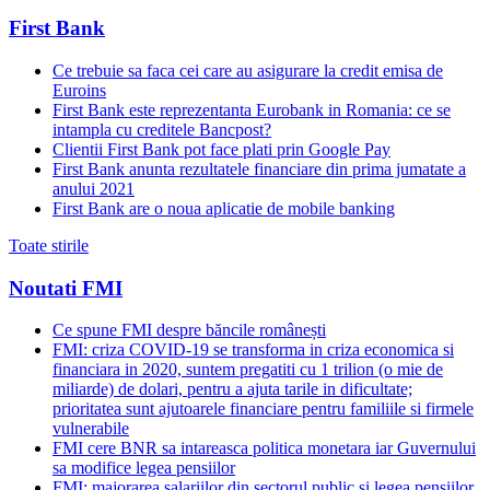
First Bank
Ce trebuie sa faca cei care au asigurare la credit emisa de
Euroins
First Bank este reprezentanta Eurobank in Romania: ce se
intampla cu creditele Bancpost?
Clientii First Bank pot face plati prin Google Pay
First Bank anunta rezultatele financiare din prima jumatate a
anului 2021
First Bank are o noua aplicatie de mobile banking
Toate stirile
Noutati FMI
Ce spune FMI despre băncile românești
FMI: criza COVID-19 se transforma in criza economica si
financiara in 2020, suntem pregatiti cu 1 trilion (o mie de
miliarde) de dolari, pentru a ajuta tarile in dificultate;
prioritatea sunt ajutoarele financiare pentru familiile si firmele
vulnerabile
FMI cere BNR sa intareasca politica monetara iar Guvernului
sa modifice legea pensiilor
FMI: majorarea salariilor din sectorul public si legea pensiilor