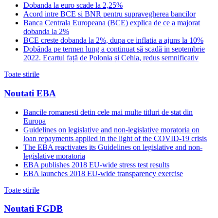
Dobanda la euro scade la 2,25%
Acord intre BCE si BNR pentru supravegherea bancilor
Banca Centrala Europeana (BCE) explica de ce a majorat
dobanda la 2%
BCE creste dobanda la 2%, dupa ce inflatia a ajuns la 10%
Dobânda pe termen lung a continuat să scadă in septembrie
2022. Ecartul față de Polonia și Cehia, redus semnificativ
Toate stirile
Noutati EBA
Bancile romanesti detin cele mai multe titluri de stat din
Europa
Guidelines on legislative and non-legislative moratoria on
loan repayments applied in the light of the COVID-19 crisis
The EBA reactivates its Guidelines on legislative and non-
legislative moratoria
EBA publishes 2018 EU-wide stress test results
EBA launches 2018 EU-wide transparency exercise
Toate stirile
Noutati FGDB