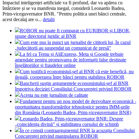
Impactul inteligenței artificiale va fi profund, dar va apărea cu
întârziere și se va manifesta inegal, consideră Leonardo Badea,
Prim-viceguvernator BNR. "Pentru politica unei bănci centrale,
acest decalaj are o...
detalii
ROBOR nu poate fi comparat cu EURIBOR și LIBOR,
spune directorul juridic al BNR
Cum este pus la punct un jurnalist de cititorii lui, în cazul
„judecătorii au suspendat un comunicat de presă”
La fel ca Temu și AliExpress, Meta și Google trebuie
amendate pentru promovarea de informații false destinate
înșelătoriilor și fraudelor online
Cum justifică economistul-șef al BNR că este benefică, nu
ilegală, cooperarea între bănci pentru stabilirea ROBOR
Bancherii susțin argumentele economistului-șef al BNR
împotriva deciziei Consiliului Concurenței privind ROBOR
Acesta nu este jurnalism de calitate
Fundament pentru un nou model de dezvoltare economică -
oportunitatea transformărilor tehnologice pentru IMM-urile
din România (Leonardo Badea, Prim-viceguvernator BNR)
Leonardo Badea, Prim-viceguvernator BNR: Despre
„coincidența divină” și stabilitatea cursului de schimb
În ce constă contraargumentul BNR la acuzația Consiliului
Concurenței privind manipularea ROBOR