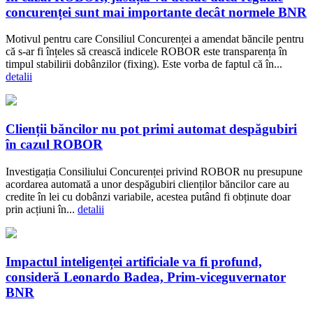
concurenței sunt mai importante decât normele BNR
Motivul pentru care Consiliul Concurenței a amendat băncile pentru
că s-ar fi înțeles să crească indicele ROBOR este transparența în
timpul stabilirii dobânzilor (fixing). Este vorba de faptul că în...
detalii
Clienții băncilor nu pot primi automat despăgubiri
în cazul ROBOR
Investigația Consiliului Concurenței privind ROBOR nu presupune
acordarea automată a unor despăgubiri clienților băncilor care au
credite în lei cu dobânzi variabile, acestea putând fi obținute doar
prin acțiuni în...
detalii
Impactul inteligenței artificiale va fi profund,
consideră Leonardo Badea, Prim-viceguvernator
BNR