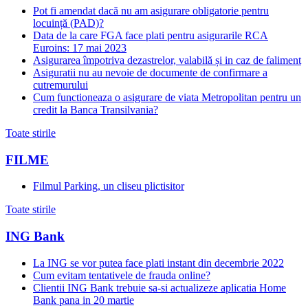
Pot fi amendat dacă nu am asigurare obligatorie pentru
locuință (PAD)?
Data de la care FGA face plati pentru asigurarile RCA
Euroins: 17 mai 2023
Asigurarea împotriva dezastrelor, valabilă și in caz de faliment
Asiguratii nu au nevoie de documente de confirmare a
cutremurului
Cum functioneaza o asigurare de viata Metropolitan pentru un
credit la Banca Transilvania?
Toate stirile
FILME
Filmul Parking, un cliseu plictisitor
Toate stirile
ING Bank
La ING se vor putea face plati instant din decembrie 2022
Cum evitam tentativele de frauda online?
Clientii ING Bank trebuie sa-si actualizeze aplicatia Home
Bank pana in 20 martie