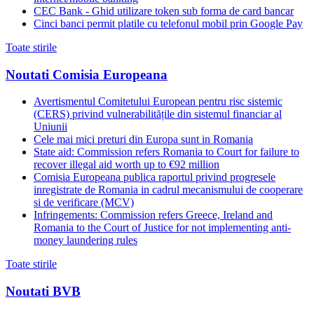
CEC Bank - Ghid utilizare token sub forma de card bancar
Cinci banci permit platile cu telefonul mobil prin Google Pay
Toate stirile
Noutati Comisia Europeana
Avertismentul Comitetului European pentru risc sistemic
(CERS) privind vulnerabilitățile din sistemul financiar al
Uniunii
Cele mai mici preturi din Europa sunt in Romania
State aid: Commission refers Romania to Court for failure to
recover illegal aid worth up to €92 million
Comisia Europeana publica raportul privind progresele
inregistrate de Romania in cadrul mecanismului de cooperare
si de verificare (MCV)
Infringements: Commission refers Greece, Ireland and
Romania to the Court of Justice for not implementing anti-
money laundering rules
Toate stirile
Noutati BVB