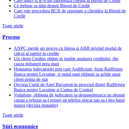
Care banci si IFN-uri raporteaza clientii la Biroul de Credit
Ce trebuie sa stim despre Biroul de Credit
Care este procedura BCR de raportare a clientilor la Biroul de
Credit
Toate stirile
Procese
ANPC pierde un proces cu Intesa si ARB privind modul de
calcul al ratelor la credite
Un client Credius obtine in justitie anularea creditului, din
cauza dobanzii prea mari
Hotararea judecatoriei prin care Aedificium, fosta Raiffeisen
Banca pentru Locuinte, si statul sunt obligati sa achite unui
client prima de stat
Decizia Curtii de Apel Bucuresti in procesul dintre Raiffeisen
Banca pentru Locuinte si Curtea de Conturi
Vodafone, obligata de judecatori sa despagubeasca un abonat
caruia a refuzat sa-i repare un telefon stricat sau sa-i dea banii
inapoi (decizia instantei)
Toate stirile
Stiri economice