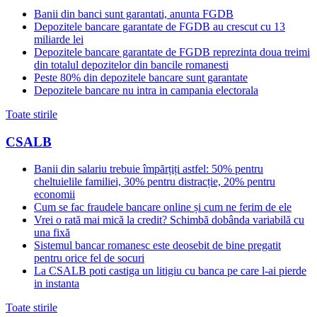
Banii din banci sunt garantati, anunta FGDB
Depozitele bancare garantate de FGDB au crescut cu 13
miliarde lei
Depozitele bancare garantate de FGDB reprezinta doua treimi
din totalul depozitelor din bancile romanesti
Peste 80% din depozitele bancare sunt garantate
Depozitele bancare nu intra in campania electorala
Toate stirile
CSALB
Banii din salariu trebuie împărțiți astfel: 50% pentru
cheltuielile familiei, 30% pentru distracție, 20% pentru
economii
Cum se fac fraudele bancare online și cum ne ferim de ele
Vrei o rată mai mică la credit? Schimbă dobânda variabilă cu
una fixă
Sistemul bancar romanesc este deosebit de bine pregatit
pentru orice fel de socuri
La CSALB poti castiga un litigiu cu banca pe care l-ai pierde
in instanta
Toate stirile