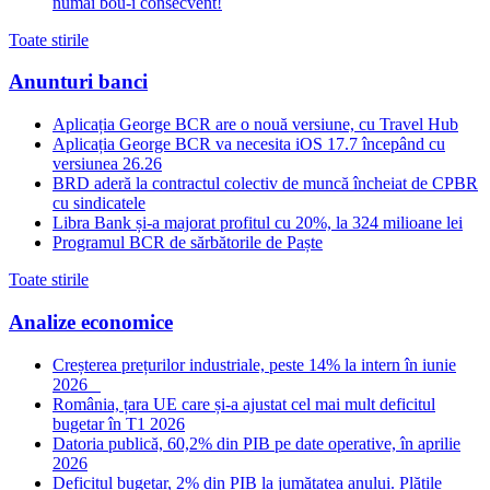
numai bou-i consecvent!
Toate stirile
Anunturi banci
Aplicația George BCR are o nouă versiune, cu Travel Hub
Aplicația George BCR va necesita iOS 17.7 începând cu
versiunea 26.26
BRD aderă la contractul colectiv de muncă încheiat de CPBR
cu sindicatele
Libra Bank și-a majorat profitul cu 20%, la 324 milioane lei
Programul BCR de sărbătorile de Paște
Toate stirile
Analize economice
Creșterea prețurilor industriale, peste 14% la intern în iunie
2026
România, țara UE care și-a ajustat cel mai mult deficitul
bugetar în T1 2026
Datoria publică, 60,2% din PIB pe date operative, în aprilie
2026
Deficitul bugetar, 2% din PIB la jumătatea anului. Plățile