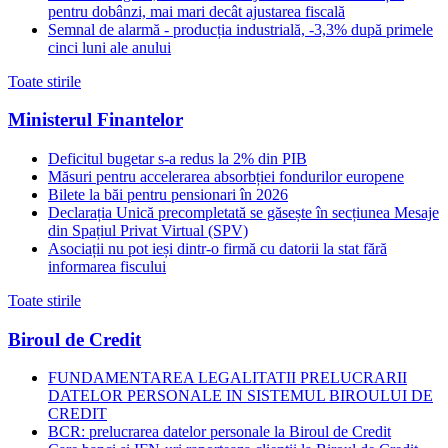
pentru dobânzi, mai mari decât ajustarea fiscală
Semnal de alarmă - producția industrială, -3,3% după primele
cinci luni ale anului
Toate stirile
Ministerul Finantelor
Deficitul bugetar s-a redus la 2% din PIB
Măsuri pentru accelerarea absorbției fondurilor europene
Bilete la băi pentru pensionari în 2026
Declarația Unică precompletată se găsește în secțiunea Mesaje
din Spațiul Privat Virtual (SPV)
Asociații nu pot ieși dintr-o firmă cu datorii la stat fără
informarea fiscului
Toate stirile
Biroul de Credit
FUNDAMENTAREA LEGALITATII PRELUCRARII
DATELOR PERSONALE IN SISTEMUL BIROULUI DE
CREDIT
BCR: prelucrarea datelor personale la Biroul de Credit