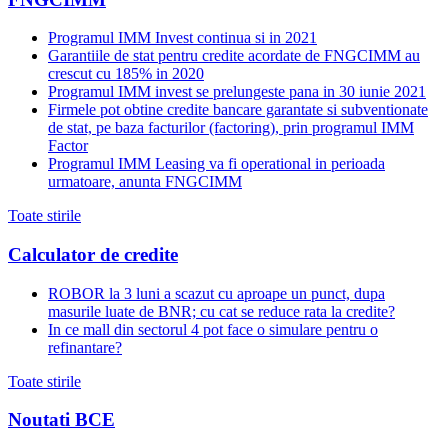
Programul IMM Invest continua si in 2021
Garantiile de stat pentru credite acordate de FNGCIMM au
crescut cu 185% in 2020
Programul IMM invest se prelungeste pana in 30 iunie 2021
Firmele pot obtine credite bancare garantate si subventionate
de stat, pe baza facturilor (factoring), prin programul IMM
Factor
Programul IMM Leasing va fi operational in perioada
urmatoare, anunta FNGCIMM
Toate stirile
Calculator de credite
ROBOR la 3 luni a scazut cu aproape un punct, dupa
masurile luate de BNR; cu cat se reduce rata la credite?
In ce mall din sectorul 4 pot face o simulare pentru o
refinantare?
Toate stirile
Noutati BCE