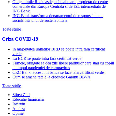
Obligatiunile Rockcastle, cel mai mare proprietar de centre
comerciale din Europa Centrala si de Est, intermediata de
ING Bank
ING Bank transforma departamentul de responsabilitate
sociala intr-unul de sustenabilitate
Toate stirile
Criza COVID-19
In majoritatea unitatilor BRD se poate intra fara certificat
verde
La BCR se poate intra fara certificat verde
Firmele, obligate sa dea zile libere parintilor care stau cu copiii
in timpul pandemiei de coronavirus
CEC Bank: accesul in banca se face fara certificat verde
Cum se amana ratele la creditele Garanti BBVA
Toate stirile
Stirea Zilei
Educatie financiara
Interviu
Analiza
Opinie