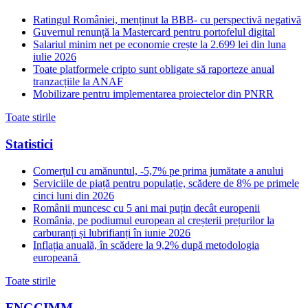
Ratingul României, menținut la BBB- cu perspectivă negativă
Guvernul renunță la Mastercard pentru portofelul digital
Salariul minim net pe economie crește la 2.699 lei din luna
iulie 2026
Toate platformele cripto sunt obligate să raporteze anual
tranzacțiile la ANAF
Mobilizare pentru implementarea proiectelor din PNRR
Toate stirile
Statistici
Comerțul cu amănuntul, -5,7% pe prima jumătate a anului
Serviciile de piață pentru populație, scădere de 8% pe primele
cinci luni din 2026
Românii muncesc cu 5 ani mai puțin decât europenii
România, pe podiumul european al creșterii prețurilor la
carburanți și lubrifianți în iunie 2026
Inflația anuală, în scădere la 9,2% după metodologia
europeană
Toate stirile
FNGCIMM