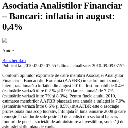
Asociatia Analistilor Financiar
– Bancari: inflatia in august:
0,4%
Autor:
Bancherul.ro
Publicat la: 2010-09-09 07:55
Ultima actualizare: 2010-09-09 07:55
Conform opiniilor exprimate de către membrii Asociaţiei Analiştilor
Financiar – Bancari din România (AAFBR) în cadrul unui sondaj
intern, rata lunară a inflaţiei din august 2010 a fost probabil de 0.4%
(estimările variază între 0.2 % şi 0.9%) iar cea anuală de 7.7%
(estimările variază între 7% şi 8.3%). Pentru finele anului 2010,
estimarea membrilor AAFBR plasează rata anuală a inflaţiei la 7.9%
(estimările variază între 6.6% şi 8.5%).rnAAFBR este o asociaţie
profesională fără scop lucrativ, înfiinţată în luna ianuarie 2008 şi care
reuneşte în rândurile sale peste 50 de analişti din sectorul bancar,
fonduri de pensii, societăţi de administrare a investiţiilor, societăţi de
asigurări şi din piaţa de capital.