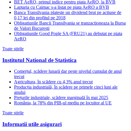
BET AeRO, primul indice pentru piata AeRO, la BVB
Laptaria cu Caimac s-a listat pe piata AeRO a BVB
Banca Transilvania plateste un dividend brut pe actiune de
0,17 lei din profitul pe 2018
Obligatiunile Bancii Transilvania se tranzactioneaza la Bursa
de Valori Bucuresti
Obligatiunile Good Pople SA (FRU21) au debutat pe piata
AeRO
Toate stirile
Institutul National de Statistica
Comerțul, scădere lunară dar peste nivelul cumulat de anul
trecut
Agricultura, în scădere cu 4,3% anul trecut
Producția industrială, în scădere pe primele cinci luni ale
anului
Prețurile industriale, scădere marginală în mai 2025
România, la 78% din PIB-ul mediu pe locuitor al UE
Toate stirile
Informatii utile asigurari