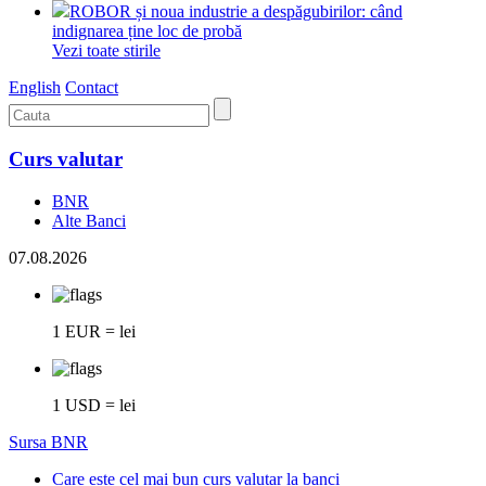
ROBOR și noua industrie a despăgubirilor: când
indignarea ține loc de probă
Vezi toate stirile
English
Contact
Curs valutar
BNR
Alte Banci
07.08.2026
1 EUR = lei
1 USD = lei
Sursa BNR
Care este cel mai bun curs valutar la banci