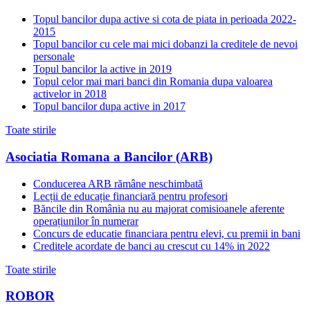
Topul bancilor dupa active si cota de piata in perioada 2022-
2015
Topul bancilor cu cele mai mici dobanzi la creditele de nevoi
personale
Topul bancilor la active in 2019
Topul celor mai mari banci din Romania dupa valoarea
activelor in 2018
Topul bancilor dupa active in 2017
Toate stirile
Asociatia Romana a Bancilor (ARB)
Conducerea ARB rămâne neschimbată
Lecții de educație financiară pentru profesori
Băncile din România nu au majorat comisioanele aferente
operațiunilor în numerar
Concurs de educatie financiara pentru elevi, cu premii in bani
Creditele acordate de banci au crescut cu 14% in 2022
Toate stirile
ROBOR