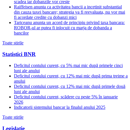
scadea iar dobanzile vor creste
Raiffeisen anunta ca activitatea bancii a incetinit substantial
din cauza taxei bancare; strategia va fi reevaluata, nu vor mai
fi acordate credite cu dobanzi mici
Tariceanu anunta un acord de principiu privind taxa bancara:
ROBOR-ul ar putea fi inlocuit cu marja de dobanda a
bancilor
Toate stirile
Statistici BNR
Deficitul contului curent, cu 5% mai mic după primele cinci
luni ale anului
Deficitul contului curent, cu 12% mai mic după prima treime a
anului
Deficitul contului curent, cu 12% mai mic după primele două
luni ale anului
Deficitul contului curent, scădere cu peste 5% în ianuarie
2026
Indicatorii sistemului bancar la finalul anului 2025
Toate stirile
Legislatie