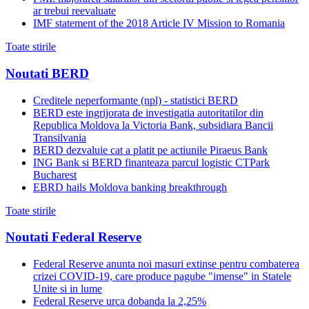
ar trebui reevaluate
IMF statement of the 2018 Article IV Mission to Romania
Toate stirile
Noutati BERD
Creditele neperformante (npl) - statistici BERD
BERD este ingrijorata de investigatia autoritatilor din
Republica Moldova la Victoria Bank, subsidiara Bancii
Transilvania
BERD dezvaluie cat a platit pe actiunile Piraeus Bank
ING Bank si BERD finanteaza parcul logistic CTPark
Bucharest
EBRD hails Moldova banking breakthrough
Toate stirile
Noutati Federal Reserve
Federal Reserve anunta noi masuri extinse pentru combaterea
crizei COVID-19, care produce pagube "imense" in Statele
Unite si in lume
Federal Reserve urca dobanda la 2,25%