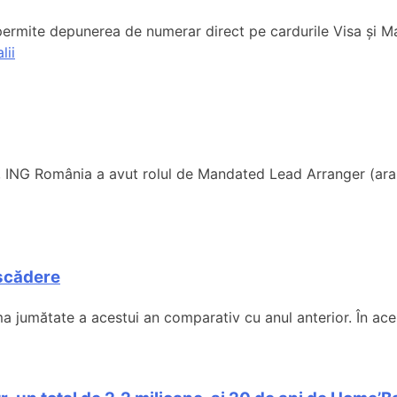
ermite depunerea de numerar direct pe cardurile Visa și M
lii
r, ING România a avut rolul de Mandated Lead Arranger (aranj
 scădere
a jumătate a acestui an comparativ cu anul anterior. În acela