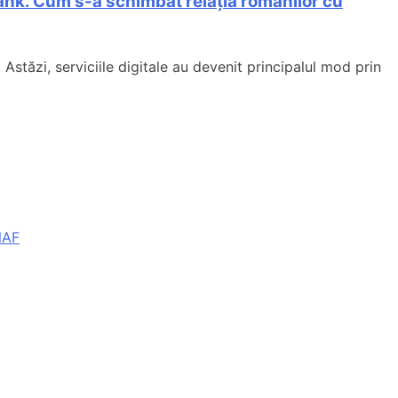
’Bank. Cum s-a schimbat relația românilor cu
tăzi, serviciile digitale au devenit principalul mod prin
NAF