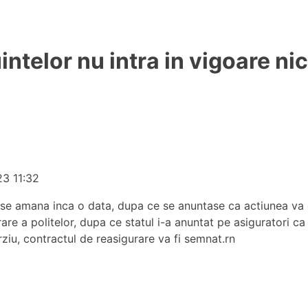
telor nu intra in vigoare nici 
23 11:32
te se amana inca o data, dupa ce se anuntase ca actiunea va 
are a politelor, dupa ce statul i-a anuntat pe asiguratori ca
rziu, contractul de reasi­gurare va fi semnat.rn