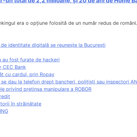
ntr-un total de 2,2 milioane, și 20 de ani de Home
ngul era o opțiune folosită de un număr redus de români. As
de identitate digitală se reunește la București
 au fost furate de hackeri
siv CEC Bank
t cu cardul, prin Ropay
 se dau la telefon drept bancheri, polițiști sau inspectori A
ele privind pretinsa manipulare a ROBOR
redit
orii în străinătate
 ING