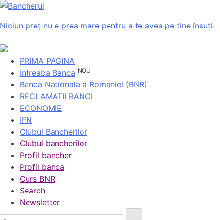
Niciun preț nu e prea mare pentru a te avea pe tine însuți.
PRIMA PAGINA
NOU
Intreaba Banca
Banca Nationala a Romaniei (BNR)
RECLAMATII BANCI
ECONOMIE
IFN
Clubul Bancherilor
Clubul bancherilor
Profil bancher
Profil banca
Curs BNR
Search
Newsletter