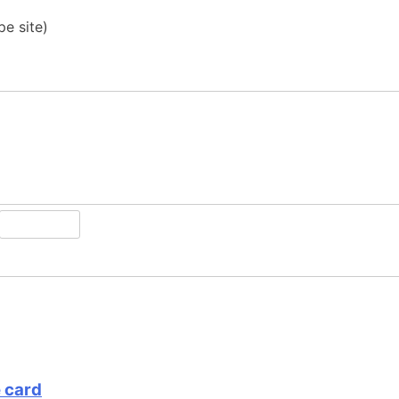
pe site)
 card