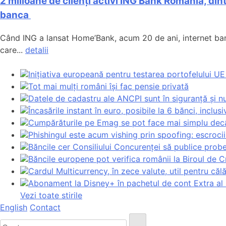
2 milioane de clienți activi ING Bank România, di
banca
Când ING a lansat Home’Bank, acum 20 de ani, internet banki
care...
detalii
Inițiativa europeană pentru testarea portofelului UE 
Tot mai mulți români își fac pensie privată
Datele de cadastru ale ANCPI sunt în siguranță și nu
Încasările instant în euro, posibile la 6 bănci, inclu
Cumpărăturile pe Emag se pot face mai simplu decâ
Phishingul este acum vishing prin spoofing: escrocii
Băncile cer Consiliului Concurenței să publice prob
Băncile europene pot verifica românii la Biroul de C
Cardul Multicurrency, în zece valute, util pentru călăt
Abonament la Disney+ în pachetul de cont Extra al
Vezi toate stirile
English
Contact