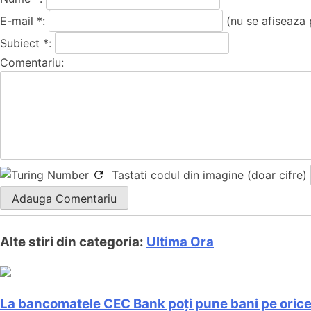
E-mail *:
(nu se afiseaza 
Subiect *:
Comentariu:
Tastati codul din imagine (doar cifre)
Alte stiri din categoria:
Ultima Ora
La bancomatele CEC Bank poți pune bani pe orice