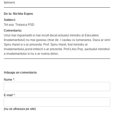
faliment.
De la: Nichita Eupov
Subiect:
Tot asa: Traiasca PSD
Comentariu:
Unul mai ingramadit si mai incult decat actualul ministru al Educatiei(
Invatamantului) nu mai gaseau chiar de- l cautau cu lumanarea. Daca ar veni
Spiru Haret si s-ar prezenta: Prof. Spiru Haret, fost ministru al
invatamantului,acest imbecil s-ar prezenta: Prof.LIviu Pop, aactualul ministrul
a invatamantului si nu s-ar rusina deloc.
Adauga un comentariu
Nume *:
E-mail *:
(nu se afiseaza pe site)