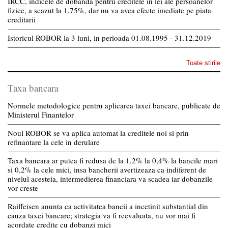
IRCC, indicele de dobanda pentru creditele in lei ale persoanelor
fizice, a scazut la 1,75%, dar nu va avea efecte imediate pe piata
creditarii
Istoricul ROBOR la 3 luni, in perioada 01.08.1995 - 31.12.2019
Toate stirile
Taxa bancara
Normele metodologice pentru aplicarea taxei bancare, publicate de
Ministerul Finantelor
Noul ROBOR se va aplica automat la creditele noi si prin
refinantare la cele in derulare
Taxa bancara ar putea fi redusa de la 1,2% la 0,4% la bancile mari
si 0,2% la cele mici, insa bancherii avertizeaza ca indiferent de
nivelul acesteia, intermedierea financiara va scadea iar dobanzile
vor creste
Raiffeisen anunta ca activitatea bancii a incetinit substantial din
cauza taxei bancare; strategia va fi reevaluata, nu vor mai fi
acordate credite cu dobanzi mici