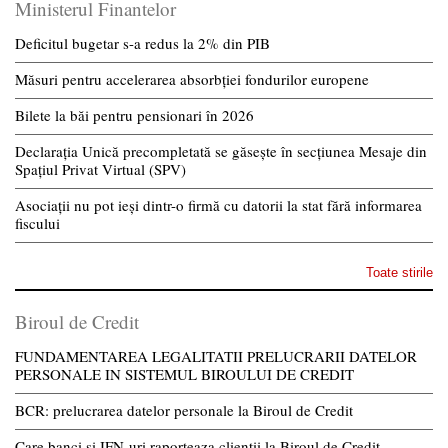
Ministerul Finantelor
Deficitul bugetar s-a redus la 2% din PIB
Măsuri pentru accelerarea absorbției fondurilor europene
Bilete la băi pentru pensionari în 2026
Declarația Unică precompletată se găsește în secțiunea Mesaje din
Spațiul Privat Virtual (SPV)
Asociații nu pot ieși dintr-o firmă cu datorii la stat fără informarea
fiscului
Toate stirile
Biroul de Credit
FUNDAMENTAREA LEGALITATII PRELUCRARII DATELOR
PERSONALE IN SISTEMUL BIROULUI DE CREDIT
BCR: prelucrarea datelor personale la Biroul de Credit
Care banci si IFN-uri raporteaza clientii la Biroul de Credit