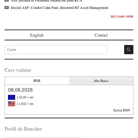
ASF prezinta in Parlament situatia din piata RCA
Decizii ASF: Condor Calin Paul, directorul BT Asset Management
Vezi toate stirile
English
Contact
Curs valutar
BNR
Alte Banci
08.08.2026
1 EUR = lei
1 USD = lei
Sursa BNR
Profil de Bancher