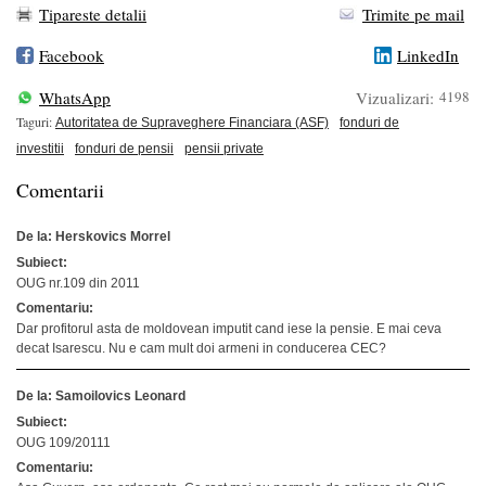
Tipareste detalii
Trimite pe mail
Facebook
LinkedIn
WhatsApp
Vizualizari:
4198
Taguri:
Autoritatea de Supraveghere Financiara (ASF)
fonduri de
investitii
fonduri de pensii
pensii private
Comentarii
De la: Herskovics Morrel
Subiect:
OUG nr.109 din 2011
Comentariu:
Dar profitorul asta de moldovean imputit cand iese la pensie. E mai ceva
decat Isarescu. Nu e cam mult doi armeni in conducerea CEC?
De la: Samoilovics Leonard
Subiect:
OUG 109/20111
Comentariu: