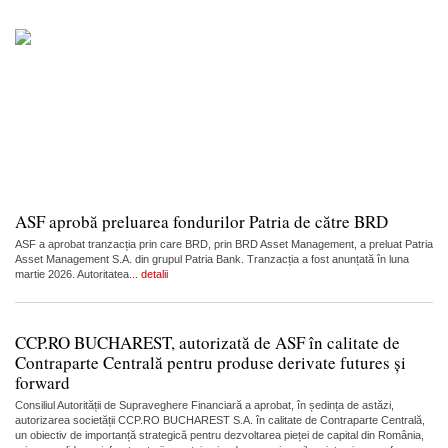
ASF aprobă preluarea fondurilor Patria de către BRD
ASF a aprobat tranzacția prin care BRD, prin BRD Asset Management, a preluat Patria
Asset Management S.A. din grupul Patria Bank. Tranzacția a fost anunțată în luna
martie 2026. Autoritatea...
detalii
CCP.RO BUCHAREST, autorizată de ASF în calitate de
Contraparte Centrală pentru produse derivate futures și
forward
Consiliul Autorității de Supraveghere Financiară a aprobat, în ședința de astăzi,
autorizarea societății CCP.RO BUCHAREST S.A. în calitate de Contraparte Centrală,
un obiectiv de importanță strategică pentru dezvoltarea pieței de capital din România,