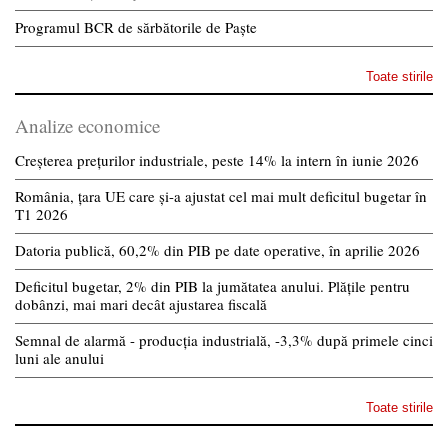
Programul BCR de sărbătorile de Paște
Toate stirile
Analize economice
Creșterea prețurilor industriale, peste 14% la intern în iunie 2026
România, țara UE care și-a ajustat cel mai mult deficitul bugetar în
T1 2026
Datoria publică, 60,2% din PIB pe date operative, în aprilie 2026
Deficitul bugetar, 2% din PIB la jumătatea anului. Plățile pentru
dobânzi, mai mari decât ajustarea fiscală
Semnal de alarmă - producția industrială, -3,3% după primele cinci
luni ale anului
Toate stirile