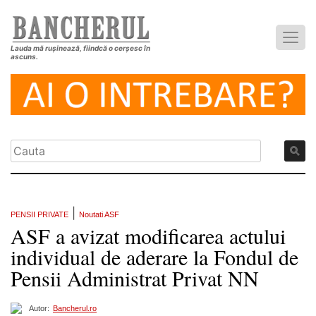
Lauda mă rușinează, fiindcă o cerșesc în
ascuns.
|
PENSII PRIVATE
Noutati ASF
ASF a avizat modificarea actului
individual de aderare la Fondul de
Pensii Administrat Privat NN
Autor:
Bancherul.ro