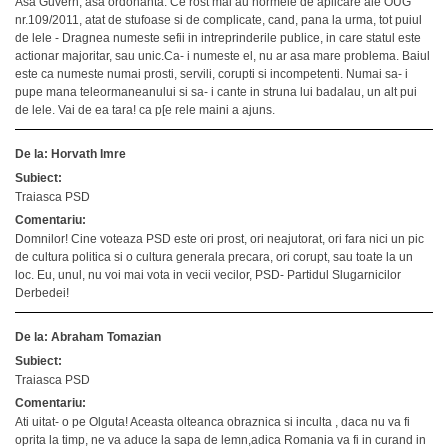
Asa Guvern, asa ordonanta. Ce rost mai au normele de aplicare ale OUG
nr.109/2011, atat de stufoase si de complicate, cand, pana la urma, tot puiul
de lele - Dragnea numeste sefii in intreprinderile publice, in care statul este
actionar majoritar, sau unic.Ca- i numeste el, nu ar asa mare problema. Baiul
este ca numeste numai prosti, servili, corupti si incompetenti. Numai sa- i
pupe mana teleormaneanului si sa- i cante in struna lui badalau, un alt pui
de lele. Vai de ea tara! ca p[e rele maini a ajuns.
De la: Horvath Imre
Subiect:
Traiasca PSD
Comentariu:
Domnilor! Cine voteaza PSD este ori prost, ori neajutorat, ori fara nici un pic
de cultura politica si o cultura generala precara, ori corupt, sau toate la un
loc. Eu, unul, nu voi mai vota in vecii vecilor, PSD- Partidul Slugarnicilor
Derbedei!
De la: Abraham Tomazian
Subiect:
Traiasca PSD
Comentariu:
Ati uitat- o pe Olguta! Aceasta olteanca obraznica si inculta , daca nu va fi
oprita la timp, ne va aduce la sapa de lemn,adica Romania va fi in curand in