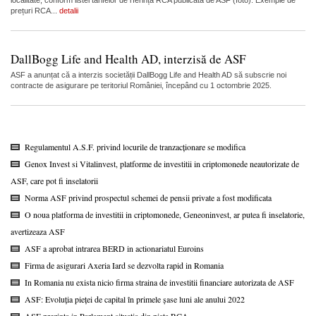
localitate, conform listei tarifelor de rferință RCA publicată de ASF (foto). Exemple de
prețuri RCA...
detalii
DallBogg Life and Health AD, interzisă de ASF
ASF a anunțat că a interzis societății DallBogg Life and Health AD să subscrie noi
contracte de asigurare pe teritoriul României, începând cu 1 octombrie 2025.
Regulamentul A.S.F. privind locurile de tranzacționare se modifica
Genox Invest si Vitalinvest, platforme de investitii in criptomonede neautorizate de
ASF, care pot fi inselatorii
Norma ASF privind prospectul schemei de pensii private a fost modificata
O noua platforma de investitii in criptomonede, Geneoninvest, ar putea fi inselatorie,
avertizeaza ASF
ASF a aprobat intrarea BERD in actionariatul Euroins
Firma de asigurari Axeria Iard se dezvolta rapid in Romania
In Romania nu exista nicio firma straina de investitii financiare autorizata de ASF
ASF: Evoluția pieței de capital în primele șase luni ale anului 2022