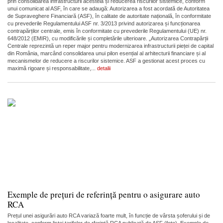
prin consolidarea infrastructurii acesteia și reducerea riscurilor sistemice, conform
unui comunicat al ASF, în care se adaugă: Autorizarea a fost acordată de Autoritatea
de Supraveghere Financiară (ASF), în calitate de autoritate națională, în conformitate
cu prevederile Regulamentului ASF nr. 3/2013 privind autorizarea și funcționarea
contrapărților centrale, emis în conformitate cu prevederile Regulamentului (UE) nr.
648/2012 (EMIR), cu modificările și completările ulterioare. „Autorizarea Contrapărții
Centrale reprezintă un reper major pentru modernizarea infrastructurii pieței de capital
din România, marcând consolidarea unui pilon esențial al arhitecturii financiare și al
mecanismelor de reducere a riscurilor sistemice. ASF a gestionat acest proces cu
maximă rigoare și responsabilitate,...
detalii
Exemple de prețuri de referință pentru o asigurare auto
RCA
Prețul unei asigurări auto RCA variază foarte mult, în funcție de vârsta șoferului și de