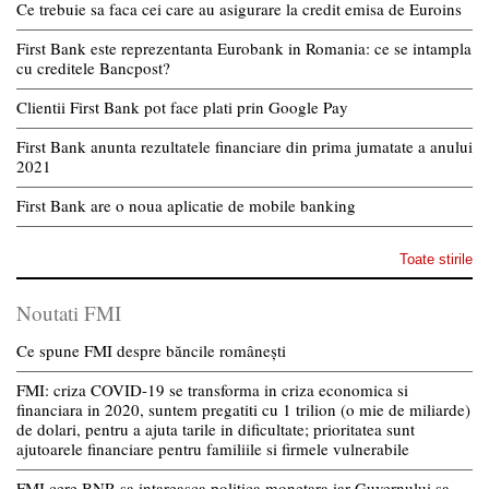
Ce trebuie sa faca cei care au asigurare la credit emisa de Euroins
First Bank este reprezentanta Eurobank in Romania: ce se intampla
cu creditele Bancpost?
Clientii First Bank pot face plati prin Google Pay
First Bank anunta rezultatele financiare din prima jumatate a anului
2021
First Bank are o noua aplicatie de mobile banking
Toate stirile
Noutati FMI
Ce spune FMI despre băncile românești
FMI: criza COVID-19 se transforma in criza economica si
financiara in 2020, suntem pregatiti cu 1 trilion (o mie de miliarde)
de dolari, pentru a ajuta tarile in dificultate; prioritatea sunt
ajutoarele financiare pentru familiile si firmele vulnerabile
FMI cere BNR sa intareasca politica monetara iar Guvernului sa