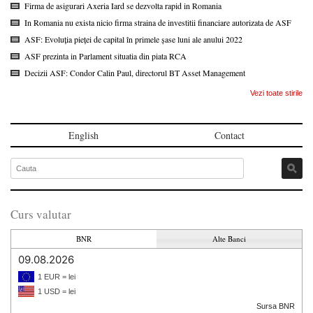
Firma de asigurari Axeria Iard se dezvolta rapid in Romania
In Romania nu exista nicio firma straina de investitii financiare autorizata de ASF
ASF: Evoluția pieței de capital în primele șase luni ale anului 2022
ASF prezinta in Parlament situatia din piata RCA
Decizii ASF: Condor Calin Paul, directorul BT Asset Management
Vezi toate stirile
English
Contact
Curs valutar
BNR
Alte Banci
09.08.2026
1 EUR = lei
1 USD = lei
Sursa BNR