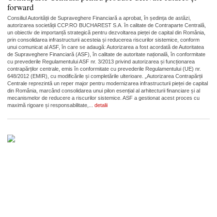
forward
Consiliul Autorității de Supraveghere Financiară a aprobat, în ședința de astăzi,
autorizarea societății CCP.RO BUCHAREST S.A. în calitate de Contraparte Centrală,
un obiectiv de importanță strategică pentru dezvoltarea pieței de capital din România,
prin consolidarea infrastructurii acesteia și reducerea riscurilor sistemice, conform
unui comunicat al ASF, în care se adaugă: Autorizarea a fost acordată de Autoritatea
de Supraveghere Financiară (ASF), în calitate de autoritate națională, în conformitate
cu prevederile Regulamentului ASF nr. 3/2013 privind autorizarea și funcționarea
contrapărților centrale, emis în conformitate cu prevederile Regulamentului (UE) nr.
648/2012 (EMIR), cu modificările și completările ulterioare. „Autorizarea Contrapărții
Centrale reprezintă un reper major pentru modernizarea infrastructurii pieței de capital
din România, marcând consolidarea unui pilon esențial al arhitecturii financiare și al
mecanismelor de reducere a riscurilor sistemice. ASF a gestionat acest proces cu
maximă rigoare și responsabilitate,...
detalii