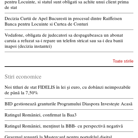
pentru Locuinte, si statul sunt obligati sa achite unui client prima
de stat
Decizia Curtii de Apel Bucuresti in procesul dintre Raiffeisen
Banca pentru Locuinte si Curtea de Conturi
Vodafone, obligata de judecatori sa despagubeasca un abonat
caruia a refuzat sa-i repare un telefon stricat sau sa-i dea banii
inapoi (decizia instantei)
Toate stirile
Stiri economice
Noi titluri de stat FIDELIS în lei și euro, cu dobânzi neimpozabile
de pânã la 7,50%
BID gestionează granturile Programului Diaspora Investește Acasă
Ratingul României, confirmat la Baa3
Ratingul României, menținut la BBB- cu perspectivă negativă
Guvernul renunță la Mastercard pentru portofelul digital