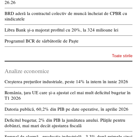
26.26
BRD aderă la contractul colectiv de muncă încheiat de CPBR cu
sindicatele
Libra Bank și-a majorat profitul cu 20%, la 324 milioane lei
Programul BCR de sărbătorile de Paște
Toate stirile
Analize economice
Creșterea prețurilor industriale, peste 14% la intern în iunie 2026
România, țara UE care și-a ajustat cel mai mult deficitul bugetar în
T1 2026
Datoria publică, 60,2% din PIB pe date operative, în aprilie 2026
Deficitul bugetar, 2% din PIB la jumătatea anului. Plățile pentru
dobânzi, mai mari decât ajustarea fiscală
Semnal de alarmă - producția industrială, -3,3% după primele cinci