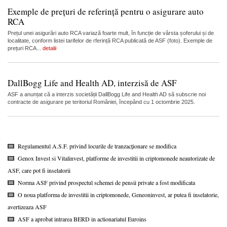
Exemple de prețuri de referință pentru o asigurare auto
RCA
Prețul unei asigurări auto RCA variază foarte mult, în funcție de vârsta șoferului și de
localitate, conform listei tarifelor de rferință RCA publicată de ASF (foto). Exemple de
prețuri RCA...
detalii
DallBogg Life and Health AD, interzisă de ASF
ASF a anunțat că a interzis societății DallBogg Life and Health AD să subscrie noi
contracte de asigurare pe teritoriul României, începând cu 1 octombrie 2025.
Regulamentul A.S.F. privind locurile de tranzacționare se modifica
Genox Invest si Vitalinvest, platforme de investitii in criptomonede neautorizate de
ASF, care pot fi inselatorii
Norma ASF privind prospectul schemei de pensii private a fost modificata
O noua platforma de investitii in criptomonede, Geneoninvest, ar putea fi inselatorie,
avertizeaza ASF
ASF a aprobat intrarea BERD in actionariatul Euroins