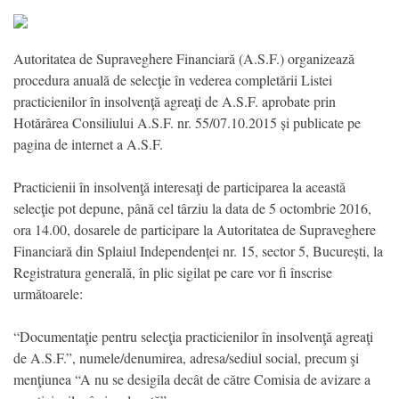
Autoritatea de Supraveghere Financiară (A.S.F.) organizează
procedura anuală de selecţie în vederea completării Listei
practicienilor în insolvenţă agreaţi de A.S.F. aprobate prin
Hotărârea Consiliului A.S.F. nr. 55/07.10.2015 și publicate pe
pagina de internet a A.S.F.
Practicienii în insolvenţă interesaţi de participarea la această
selecţie pot depune, până cel târziu la data de 5 octombrie 2016,
ora 14.00, dosarele de participare la Autoritatea de Supraveghere
Financiară din Splaiul Independenței nr. 15, sector 5, București, la
Registratura generală, în plic sigilat pe care vor fi înscrise
următoarele:
“Documentaţie pentru selecţia practicienilor în insolvenţă agreaţi
de A.S.F.”, numele/denumirea, adresa/sediul social, precum şi
menţiunea “A nu se desigila decât de către Comisia de avizare a