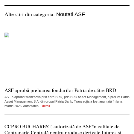
Alte stiri din categoria:
Noutati ASF
ASF aprobă preluarea fondurilor Patria de către BRD
ASF a aprobat tranzacția prin care BRD, prin BRD Asset Management, a preluat Patria
Asset Management S.A. din grupul Patria Bank. Tranzacția a fost anunțată în luna
martie 2026. Autoritatea...
detalii
CCP.RO BUCHAREST, autorizată de ASF în calitate de
Contraparte Centrală pentru produse derivate futures și