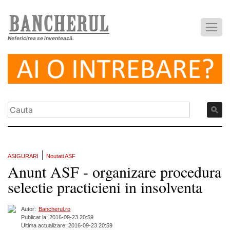
Nefericirea se inventează.
|
ASIGURARI
Noutati ASF
Anunt ASF - organizare procedura
selectie practicieni in insolventa
Autor:
Bancherul.ro
Publicat la: 2016-09-23 20:59
Ultima actualizare: 2016-09-23 20:59