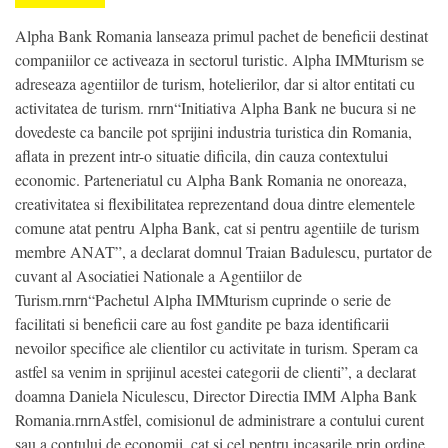
Alpha Bank Romania lanseaza primul pachet de beneficii destinat
companiilor ce activeaza in sectorul turistic. Alpha IMMturism se
adreseaza agentiilor de turism, hotelierilor, dar si altor entitati cu
activitatea de turism. rnrn“Initiativa Alpha Bank ne bucura si ne
dovedeste ca bancile pot sprijini industria turistica din Romania,
aflata in prezent intr-o situatie dificila, din cauza contextului
economic. Parteneriatul cu Alpha Bank Romania ne onoreaza,
creativitatea si flexibilitatea reprezentand doua dintre elementele
comune atat pentru Alpha Bank, cat si pentru agentiile de turism
membre ANAT”, a declarat domnul Traian Badulescu, purtator de
cuvant al Asociatiei Nationale a Agentiilor de
Turism.rnrn“Pachetul Alpha IMMturism cuprinde o serie de
facilitati si beneficii care au fost gandite pe baza identificarii
nevoilor specifice ale clientilor cu activitate in turism. Speram ca
astfel sa venim in sprijinul acestei categorii de clienti”, a declarat
doamna Daniela Niculescu, Director Directia IMM Alpha Bank
Romania.rnrnAstfel, comisionul de administrare a contului curent
sau a contului de economii, cat si cel pentru incasarile prin ordine