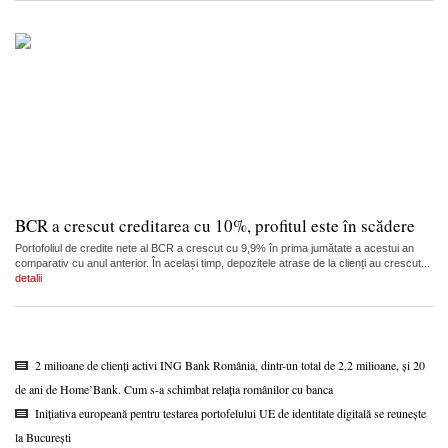
BCR a crescut creditarea cu 10%, profitul este în scădere
Portofoliul de credite nete al BCR a crescut cu 9,9% în prima jumătate a acestui an
comparativ cu anul anterior. În același timp, depozitele atrase de la clienți au crescut...
detalii
2 milioane de clienți activi ING Bank România, dintr-un total de 2,2 milioane, și 20
de ani de Home’Bank. Cum s-a schimbat relația românilor cu banca
Inițiativa europeană pentru testarea portofelului UE de identitate digitală se reunește
la București