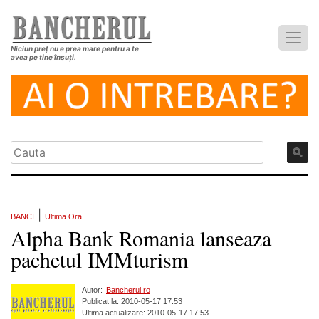
Niciun preț nu e prea mare pentru a te
avea pe tine însuți.
|
BANCI
Ultima Ora
Alpha Bank Romania lanseaza
pachetul IMMturism
Autor:
Bancherul.ro
Publicat la: 2010-05-17 17:53
Ultima actualizare: 2010-05-17 17:53