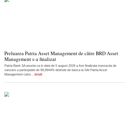
Preluarea Patria Asset Management de către BRD Asset
Management s-a finalizat
Patria Bank SA anunta ca in data de 5 august 2026 a fost finalizata tranzactia de
vanzare a participatiei de 99,9944% detinute de banca la SAI Patria Asset
Management catre...
detalii