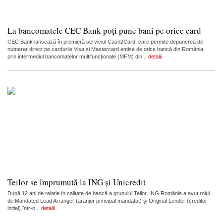
La bancomatele CEC Bank poți pune bani pe orice card
CEC Bank lansează în premieră serviciul Cash2Card, care permite depunerea de
numerar direct pe cardurile Visa și Mastercard emise de orice bancă din România,
prin intermediul bancomatelor multifuncționale (MFM) din...
detalii
Teilor se împrumută la ING și Unicredit
După 12 ani de relație în calitate de bancă a grupului Teilor, ING România a avut rolul
de Mandated Lead Arranger (aranjor principal mandatat) și Original Lender (creditor
inițial) într-o...
detalii