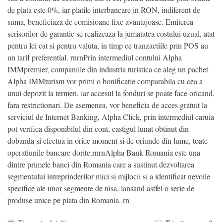
de plata este 0%, iar platile interbancare in RON, indiferent de
suma, beneficiaza de comisioane fixe avantajoase. Emiterea
scrisorilor de garantie se realizeaza la jumatatea costului uzual, atat
pentru lei cat si pentru valuta, in timp ce tranzactiile prin POS au
un tarif preferential. rnrnPrin intermediul contului Alpha
IMMpremier, companiile din industria turistica ce aleg un pachet
Alpha IMMturism vor primi o bonificatie comparabila cu cea a
unui depozit la termen, iar accesul la fonduri se poate face oricand,
fara restrictionari. De asemenea, vor beneficia de acces gratuit la
serviciul de Internet Banking, Alpha Click, prin intermediul caruia
pot verifica disponibilul din cont, castigul lunat obtinut din
dobanda si efectua in orice moment si de oriunde din lume, toate
operatiunile bancare dorite.rnrnAlpha Bank Romania este una
dintre primele banci din Romania care a sustinut dezvoltarea
segmentului intreprinderilor mici si mijlocii si a identificat nevoile
specifice ale unor segmente de nisa, lansand astfel o serie de
produse unice pe piata din Romania. rn