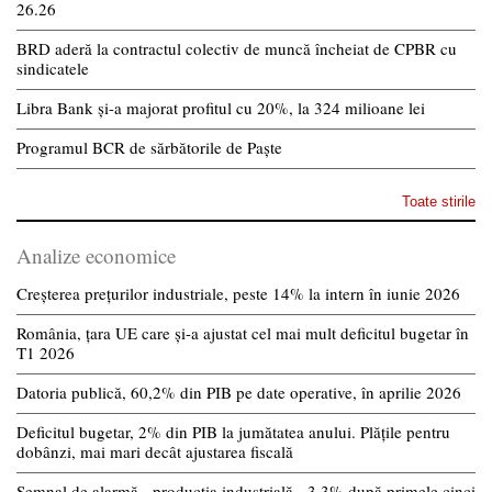
26.26
BRD aderă la contractul colectiv de muncă încheiat de CPBR cu
sindicatele
Libra Bank și-a majorat profitul cu 20%, la 324 milioane lei
Programul BCR de sărbătorile de Paște
Toate stirile
Analize economice
Creșterea prețurilor industriale, peste 14% la intern în iunie 2026
România, țara UE care și-a ajustat cel mai mult deficitul bugetar în
T1 2026
Datoria publică, 60,2% din PIB pe date operative, în aprilie 2026
Deficitul bugetar, 2% din PIB la jumătatea anului. Plățile pentru
dobânzi, mai mari decât ajustarea fiscală
Semnal de alarmă - producția industrială, -3,3% după primele cinci