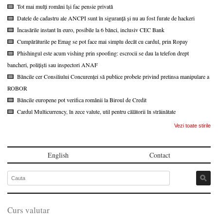
Tot mai mulți români își fac pensie privată
Datele de cadastru ale ANCPI sunt în siguranță și nu au fost furate de hackeri
Încasările instant în euro, posibile la 6 bănci, inclusiv CEC Bank
Cumpărăturile pe Emag se pot face mai simplu decât cu cardul, prin Ropay
Phishingul este acum vishing prin spoofing: escrocii se dau la telefon drept
bancheri, polițiști sau inspectori ANAF
Băncile cer Consiliului Concurenței să publice probele privind pretinsa manipulare a
ROBOR
Băncile europene pot verifica românii la Biroul de Credit
Cardul Multicurrency, în zece valute, util pentru călătorii în străinătate
Vezi toate stirile
English
Contact
Curs valutar