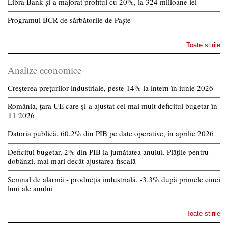
Libra Bank și-a majorat profitul cu 20%, la 324 milioane lei
Programul BCR de sărbătorile de Paște
Toate stirile
Analize economice
Creșterea prețurilor industriale, peste 14% la intern în iunie 2026
România, țara UE care și-a ajustat cel mai mult deficitul bugetar în
T1 2026
Datoria publică, 60,2% din PIB pe date operative, în aprilie 2026
Deficitul bugetar, 2% din PIB la jumătatea anului. Plățile pentru
dobânzi, mai mari decât ajustarea fiscală
Semnal de alarmă - producția industrială, -3,3% după primele cinci
luni ale anului
Toate stirile