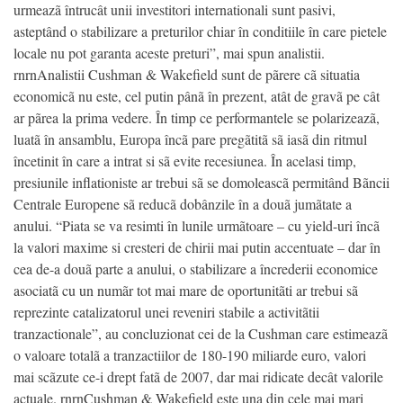
urmeazã întrucât unii investitori internationali sunt pasivi,
asteptând o stabilizare a preturilor chiar în conditiile în care pietele
locale nu pot garanta aceste preturi”, mai spun analistii.
rnrnAnalistii Cushman & Wakefield sunt de pãrere cã situatia
economicã nu este, cel putin pânã în prezent, atât de gravã pe cât
ar pãrea la prima vedere. În timp ce performantele se polarizeazã,
luatã în ansamblu, Europa încã pare pregãtitã sã iasã din ritmul
încetinit în care a intrat si sã evite recesiunea. În acelasi timp,
presiunile inflationiste ar trebui sã se domoleascã permitând Bãncii
Centrale Europene sã reducã dobânzile în a douã jumãtate a
anului. “Piata se va resimti în lunile urmãtoare – cu yield-uri încã
la valori maxime si cresteri de chirii mai putin accentuate – dar în
cea de-a douã parte a anului, o stabilizare a încrederii economice
asociatã cu un numãr tot mai mare de oportunitãti ar trebui sã
reprezinte catalizatorul unei reveniri stabile a activitãtii
tranzactionale”, au concluzionat cei de la Cushman care estimeazã
o valoare totalã a tranzactiilor de 180-190 miliarde euro, valori
mai scãzute ce-i drept fatã de 2007, dar mai ridicate decât valorile
actuale. rnrnCushman & Wakefield este una din cele mai mari