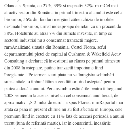
Olanda si Spania, cu 27%, 39% si respectiv 32%. rn rnCel mai
atractiv sector din România în primul trimestru al anului este cel al
birourilor, 56% din fonduri mergând cãtre achizia de imobile
destinate birourilor, urmat îndeaproape de retail cu un procent de
38%. Hotelurile au atras 7% din sumele investite, în timp ce
sectorul industrial nu a consemnat tranzactii majore.
rnrnAnalizând situatia din România, Costel Florea, seful
departamentului pietei de capital al Cushman & Wakefield Activ
Consulting a declarat cã investitorii au rãmas pe primul trimestru
din 2008 în asteptare, putine tranzactii importante fiind
înregistrate. “Pe termen scurt piata nu va înregistra schimbãri
substantiale, o îmbunãtãtire a conditiilor fiind asteptatã pentru
partea a douã a anului. Per ansamblu estimãrile pentru întreg anul
2008 se mentin la acelasi nivel cu cel consemnat anul trecut, de
aproximativ 1,8-2 miliarde euro”, a spus Florea. rnrnRaportul mai
aratã cã pânã în prezent chiriile nu au fost afectate în Europa, cele
premium fiind în crestere cu 11% fatã de aceeasi perioadã a anului
trecut (luna de referintã martie), iar în consecintã, încasãrile