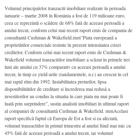
Volumul principalelor tranzactii imobiliare realizate în perioada
ianuarie – martie 2008 în România a fost de 119 milioane euro,
ceea ce reprezintã o scãdere de 68% fatã de aceeasi perioadã a
anului trecut, conform celui mai recent raport emis de compania de
consultantã Cushman & Wakefield.rnrn”Piata europeanã a
proprietãtilor comerciale resimte în prezent intensitatea crizei
creditelor. Conform celui mai recent raport emis de Cushman &
Wakefield volumul tranzactiilor imobiliare a scãzut în primele trei
luni ale anului cu 37% comparativ cu aceeasi perioadã a anului
trecut, în timp ce yield-urile (randamentele, n.r.) au crescut în cel
mai rapid ritm din 1992. Instabilitatea preturilor, lipsa
disponibilitãtilor de creditare si încrederea mai redusã a
investitorilor au condus la situatia în care piata nu mai poate fi
luatã prin surprindere”, sustin analistii imobiliari în ultimul raport
al companiei de consultantã Cushman & Wakefield. rnrnAcelasi
raport specificã faptul cã Europa de Est a fost si ea afectatã,
volumul tranzactiilor în primul trimestru al anului fiind mai mic cu
45% fatã de aceeasi perioadã a anului trecut, iar volumul