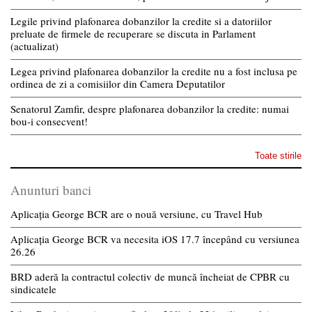
Legile privind plafonarea dobanzilor la credite si a datoriilor
preluate de firmele de recuperare se discuta in Parlament
(actualizat)
Legea privind plafonarea dobanzilor la credite nu a fost inclusa pe
ordinea de zi a comisiilor din Camera Deputatilor
Senatorul Zamfir, despre plafonarea dobanzilor la credite: numai
bou-i consecvent!
Toate stirile
Anunturi banci
Aplicația George BCR are o nouă versiune, cu Travel Hub
Aplicația George BCR va necesita iOS 17.7 începând cu versiunea
26.26
BRD aderă la contractul colectiv de muncă încheiat de CPBR cu
sindicatele