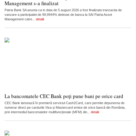
Management s-a finalizat
Patria Bank SA anunta ca in data de 5 august 2026 a fost finalizata tranzactia de
vanzare a participatiei de 99,9944% detinute de banca la SAI Patria Asset
Management catre...
detalii
La bancomatele CEC Bank poți pune bani pe orice card
CEC Bank lansează în premieră serviciul Cash2Card, care permite depunerea de
numerar direct pe cardurile Visa și Mastercard emise de orice bancă din România,
prin intermediul bancomatelor multifuncționale (MFM) din...
detalii