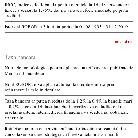
IRCC, indicele de dobanda pentru creditele in lei ale persoanelor
fizice, a scazut la 1,75%, dar nu va avea efecte imediate pe piata
creditarii
Istoricul ROBOR la 3 luni, in perioada 01.08.1995 - 31.12.2019
Toate stirile
Taxa bancara
Normele metodologice pentru aplicarea taxei bancare, publicate de
Ministerul Finantelor
Noul ROBOR se va aplica automat la creditele noi si prin
refinantare la cele in derulare
Taxa bancara ar putea fi redusa de la 1,2% la 0,4% la bancile mari
si 0,2% la cele mici, insa bancherii avertizeaza ca indiferent de
nivelul acesteia, intermedierea financiara va scadea iar dobanzile
vor creste
Raiffeisen anunta ca activitatea bancii a incetinit substantial din
cauza taxei bancare; strategia va fi reevaluata, nu vor mai fi