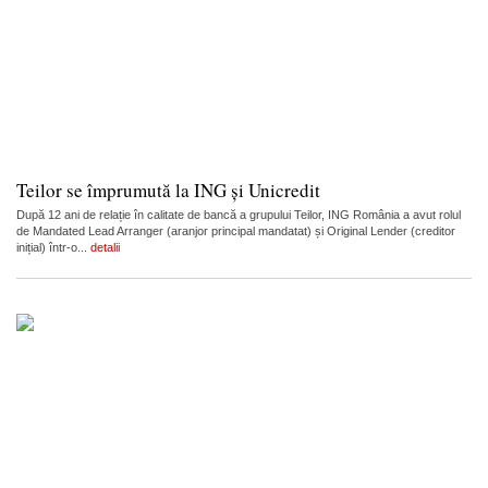
Teilor se împrumută la ING și Unicredit
După 12 ani de relație în calitate de bancă a grupului Teilor, ING România a avut rolul
de Mandated Lead Arranger (aranjor principal mandatat) și Original Lender (creditor
inițial) într-o...
detalii