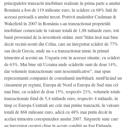
principalelor tranzactii imobiliare realizate în prima parte a anului
România a fost de 119 milioane euro, în scãdere cu 68% fatã de
aceeasi perioadã a anului trecut. Potrivit analistilor Cushman &
Wakefield în 2007 în România s-au tranzactionat proprietãti
imobiliare comerciale în valoare totalã de 1,88 miliarde euro, toti
banii provenind de la investitorii strãini. rnrn”Stãm însã mai bine
decât vecinii nostri din Cehia, care au înregistrat scãderi de 77%
sau decât Grecia, unde nu s-a tranzactionat nimic în primul
trimestru al acestui an. Ungaria este în aceeasi situatie, cu scãderi
de 63%. Mai bine stã Ucraina unde scãderile sunt de doar 14%,
dar volumele tranzactionate sunt nesemnificative”, mai spun
reprezentantii companiei de consultantã imobiliarã. rnrnFãcând un
clasament pe regiuni, Europa de Nord si Europa de Sud stau cel
mai bine, cu scãderi de doar 15%, respectiv 21%, volumele totale
tranzactionate fiind de 5,4 miliarde euro, respectiv 4 miliarde, în
timp ce Europa Centralã are cele mai putine tranzactii, în valoare
totalã de 868 milioane euro, adicã cu 48% mai putin decât în
acelasi trimestru corespunzãtor anului 2007. Singurele state care
au înregistrat cresteri chiar în aceste conditii au fost Finlanda,