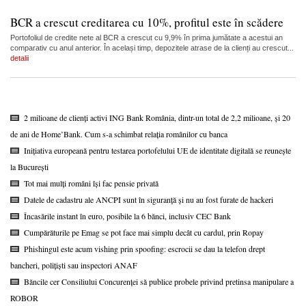
BCR a crescut creditarea cu 10%, profitul este în scădere
Portofoliul de credite nete al BCR a crescut cu 9,9% în prima jumătate a acestui an
comparativ cu anul anterior. În același timp, depozitele atrase de la clienți au crescut...
detalii
2 milioane de clienți activi ING Bank România, dintr-un total de 2,2 milioane, și 20
de ani de Home’Bank. Cum s-a schimbat relația românilor cu banca
Inițiativa europeană pentru testarea portofelului UE de identitate digitală se reunește
la București
Tot mai mulți români își fac pensie privată
Datele de cadastru ale ANCPI sunt în siguranță și nu au fost furate de hackeri
Încasările instant în euro, posibile la 6 bănci, inclusiv CEC Bank
Cumpărăturile pe Emag se pot face mai simplu decât cu cardul, prin Ropay
Phishingul este acum vishing prin spoofing: escrocii se dau la telefon drept
bancheri, polițiști sau inspectori ANAF
Băncile cer Consiliului Concurenței să publice probele privind pretinsa manipulare a
ROBOR