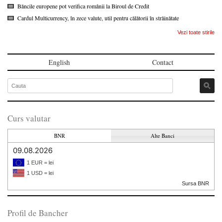
Băncile europene pot verifica românii la Biroul de Credit
Cardul Multicurrency, în zece valute, util pentru călătorii în străinătate
Vezi toate stirile
English
Contact
Curs valutar
BNR
Alte Banci
09.08.2026
1 EUR = lei
1 USD = lei
Sursa BNR
Profil de Bancher