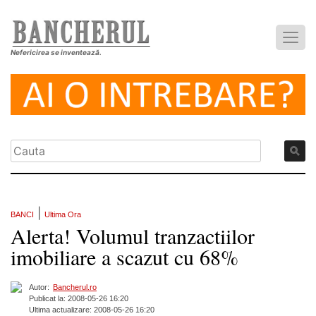
Nefericirea se inventează.
|
BANCI
Ultima Ora
Alerta! Volumul tranzactiilor
imobiliare a scazut cu 68%
Autor:
Bancherul.ro
Publicat la: 2008-05-26 16:20
Ultima actualizare: 2008-05-26 16:20