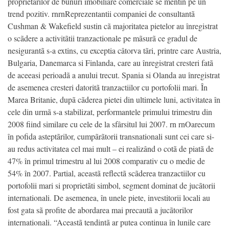
proprietarilor de bunuri imobiliare comerciale se mentin pe un
trend pozitiv. rnrnReprezentantii companiei de consultantã
Cushman & Wakefield sustin cã majoritatea pietelor au înregistrat
o scãdere a activitãtii tranzactionale pe mãsurã ce gradul de
nesigurantã s-a extins, cu exceptia câtorva tãri, printre care Austria,
Bulgaria, Danemarca si Finlanda, care au înregistrat cresteri fatã
de aceeasi perioadã a anului trecut. Spania si Olanda au înregistrat
de asemenea cresteri datoritã tranzactiilor cu portofolii mari. În
Marea Britanie, dupã cãderea pietei din ultimele luni, activitatea în
cele din urmã s-a stabilizat, performantele primului trimestru din
2008 fiind similare cu cele de la sfârsitul lui 2007. rn rnOarecum
în pofida asteptãrilor, cumpãrãtorii transnationali sunt cei care si-
au redus activitatea cel mai mult – ei realizând o cotã de piatã de
47% în primul trimestru al lui 2008 comparativ cu o medie de
54% în 2007. Partial, aceastã reflectã scãderea tranzactiilor cu
portofolii mari si proprietãti simbol, segment dominat de jucãtorii
internationali. De asemenea, în unele piete, investitorii locali au
fost gata sã profite de abordarea mai precautã a jucãtorilor
internationali. “Aceastã tendintã ar putea continua în lunile care