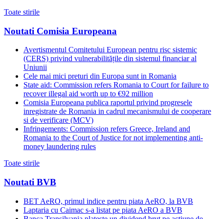
Toate stirile
Noutati Comisia Europeana
Avertismentul Comitetului European pentru risc sistemic
(CERS) privind vulnerabilitățile din sistemul financiar al
Uniunii
Cele mai mici preturi din Europa sunt in Romania
State aid: Commission refers Romania to Court for failure to
recover illegal aid worth up to €92 million
Comisia Europeana publica raportul privind progresele
inregistrate de Romania in cadrul mecanismului de cooperare
si de verificare (MCV)
Infringements: Commission refers Greece, Ireland and
Romania to the Court of Justice for not implementing anti-
money laundering rules
Toate stirile
Noutati BVB
BET AeRO, primul indice pentru piata AeRO, la BVB
Laptaria cu Caimac s-a listat pe piata AeRO a BVB
Banca Transilvania plateste un dividend brut pe actiune de