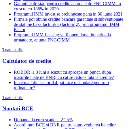
Garantiile de stat pentru credite acordate de FNGCIMM au
crescut cu 185% in 2020
Programul IMM invest se prelungeste pana in 30 iunie 2021
Firmele pot obtine credite bancare garantate si subventionate
de stat, pe baza facturilor (factoring), prin programul IMM
Factor
Programul IMM Leasing va fi operational in perioada
urmatoare, anunta FNGCIMM
Toate stirile
Calculator de credite
ROBOR la 3 luni a scazut cu aproape un punct, dupa
masurile luate de BNR; cu cat se reduce rata la credite?
In ce mall din sectorul 4 pot face o simulare pentru o
refinantare?
Toate stirile
Noutati BCE
Dobanda la euro scade la 2,25%
Acord intre BCE si BNR pentru supravegherea bancilor