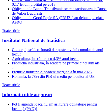
0,17 lei din profitul pe 2018
Obligatiunile Bancii Transilvania se tranzactioneaza la Bursa
de Valori Bucuresti
Obligatiunile Good Pople SA (FRU21) au debutat pe piata
AeRO
Toate stirile
Institutul National de Statistica
Comerțul, scădere lunară dar peste nivelul cumulat de anul
trecut
Agricultura, în scădere cu 4,3% anul trecut
Producția industrială, în scădere pe primele cinci luni ale
anului
Prețurile industriale, scădere marginală în mai 2025
România, la 78% din PIB-ul mediu pe locuitor al UE
Toate stirile
Informatii utile asigurari
Pot fi amendat dacă nu am asigurare obligatorie pentru
locuință (PAD)?