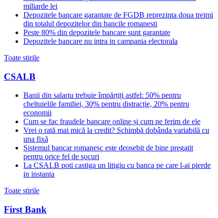
miliarde lei
Depozitele bancare garantate de FGDB reprezinta doua treimi
din totalul depozitelor din bancile romanesti
Peste 80% din depozitele bancare sunt garantate
Depozitele bancare nu intra in campania electorala
Toate stirile
CSALB
Banii din salariu trebuie împărțiți astfel: 50% pentru
cheltuielile familiei, 30% pentru distracție, 20% pentru
economii
Cum se fac fraudele bancare online și cum ne ferim de ele
Vrei o rată mai mică la credit? Schimbă dobânda variabilă cu
una fixă
Sistemul bancar romanesc este deosebit de bine pregatit
pentru orice fel de socuri
La CSALB poti castiga un litigiu cu banca pe care l-ai pierde
in instanta
Toate stirile
First Bank