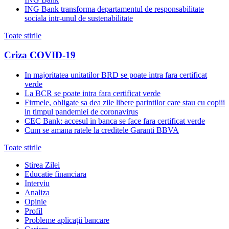
ING Bank transforma departamentul de responsabilitate
sociala intr-unul de sustenabilitate
Toate stirile
Criza COVID-19
In majoritatea unitatilor BRD se poate intra fara certificat
verde
La BCR se poate intra fara certificat verde
Firmele, obligate sa dea zile libere parintilor care stau cu copiii
in timpul pandemiei de coronavirus
CEC Bank: accesul in banca se face fara certificat verde
Cum se amana ratele la creditele Garanti BBVA
Toate stirile
Stirea Zilei
Educatie financiara
Interviu
Analiza
Opinie
Profil
Probleme aplicații bancare