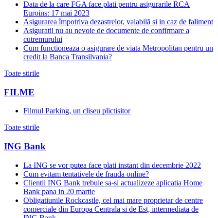
Data de la care FGA face plati pentru asigurarile RCA
Euroins: 17 mai 2023
Asigurarea împotriva dezastrelor, valabilă și in caz de faliment
Asiguratii nu au nevoie de documente de confirmare a
cutremurului
Cum functioneaza o asigurare de viata Metropolitan pentru un
credit la Banca Transilvania?
Toate stirile
FILME
Filmul Parking, un cliseu plictisitor
Toate stirile
ING Bank
La ING se vor putea face plati instant din decembrie 2022
Cum evitam tentativele de frauda online?
Clientii ING Bank trebuie sa-si actualizeze aplicatia Home
Bank pana in 20 martie
Obligatiunile Rockcastle, cel mai mare proprietar de centre
comerciale din Europa Centrala si de Est, intermediata de
ING Bank