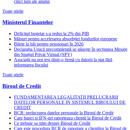
cinci luni ale anului
Toate stirile
Ministerul Finantelor
Deficitul bugetar s-a redus la 2% din PIB
Măsuri pentru accelerarea absorbției fondurilor europene
Bilete la băi pentru pensionari în 2026
Declarația Unică precompletată se găsește în secțiunea Mesaje
din Spațiul Privat Virtual (SPV)
Asociații nu pot ieși dintr-o firmă cu datorii la stat fără
informarea fiscului
Toate stirile
Biroul de Credit
FUNDAMENTAREA LEGALITATII PRELUCRARII
DATELOR PERSONALE IN SISTEMUL BIROULUI DE
CREDIT
BCR: prelucrarea datelor personale la Biroul de Credit
Care banci si IFN-uri raporteaza clientii la Biroul de Credit
Ce trebuie sa stim despre Biroul de Credit
Care este procedura BCR de raportare a clientilor la Biroul de