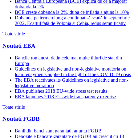
Banca Centrala Europeana (BCE) explica de ce a majorat
dobanda la 2%
BCE creste dobanda la 2%, dupa ce inflatia a ajuns la 10%
Dobânda pe termen lung a continuat să scadă in septembrie
2022. Ecartul față de Polonia și Cehia, redus semnificativ
Toate stirile
Noutati EBA
Bancile romanesti detin cele mai multe titluri de stat din
Europa
Guidelines on legislative and non-legislative moratoria on
loan repayments applied in the light of the COVID-19 crisis
The EBA reactivates its Guidelines on legislative and non-
legislative moratoria
EBA publishes 2018 EU-wide stress test results
EBA launches 2018 EU-wide transparency exercise
Toate stirile
Noutati FGDB
Banii din banci sunt garantati, anunta FGDB
Depozitele bancare garantate de FGDB au crescut cu 13