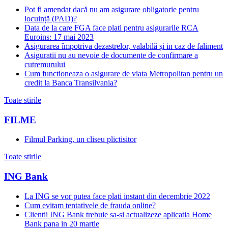
Pot fi amendat dacă nu am asigurare obligatorie pentru
locuință (PAD)?
Data de la care FGA face plati pentru asigurarile RCA
Euroins: 17 mai 2023
Asigurarea împotriva dezastrelor, valabilă și in caz de faliment
Asiguratii nu au nevoie de documente de confirmare a
cutremurului
Cum functioneaza o asigurare de viata Metropolitan pentru un
credit la Banca Transilvania?
Toate stirile
FILME
Filmul Parking, un cliseu plictisitor
Toate stirile
ING Bank
La ING se vor putea face plati instant din decembrie 2022
Cum evitam tentativele de frauda online?
Clientii ING Bank trebuie sa-si actualizeze aplicatia Home
Bank pana in 20 martie