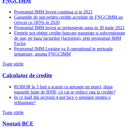
FNGCIMM
Programul IMM Invest continua si in 2021
Garantiile de stat pentru credite acordate de FNGCIMM au
crescut cu 185% in 2020
Programul IMM invest se prelungeste pana in 30 iunie 2021
Firmele pot obtine credite bancare garantate si subventionate
de stat, pe baza facturilor (factoring), prin programul IMM
Factor
Programul IMM Leasing va fi operational in perioada
urmatoare, anunta FNGCIMM
Toate stirile
Calculator de credite
ROBOR la 3 luni a scazut cu aproape un punct, dupa
masurile luate de BNR; cu cat se reduce rata la credite?
In ce mall din sectorul 4 pot face o simulare pentru o
refinantare?
Toate stirile
Noutati BCE