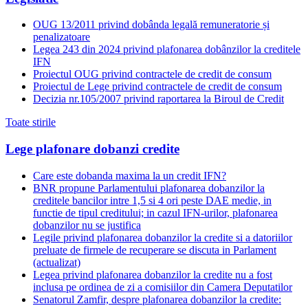
OUG 13/2011 privind dobânda legală remuneratorie și
penalizatoare
Legea 243 din 2024 privind plafonarea dobânzilor la creditele
IFN
Proiectul OUG privind contractele de credit de consum
Proiectul de Lege privind contractele de credit de consum
Decizia nr.105/2007 privind raportarea la Biroul de Credit
Toate stirile
Lege plafonare dobanzi credite
Care este dobanda maxima la un credit IFN?
BNR propune Parlamentului plafonarea dobanzilor la
creditele bancilor intre 1,5 si 4 ori peste DAE medie, in
functie de tipul creditului; in cazul IFN-urilor, plafonarea
dobanzilor nu se justifica
Legile privind plafonarea dobanzilor la credite si a datoriilor
preluate de firmele de recuperare se discuta in Parlament
(actualizat)
Legea privind plafonarea dobanzilor la credite nu a fost
inclusa pe ordinea de zi a comisiilor din Camera Deputatilor
Senatorul Zamfir, despre plafonarea dobanzilor la credite: