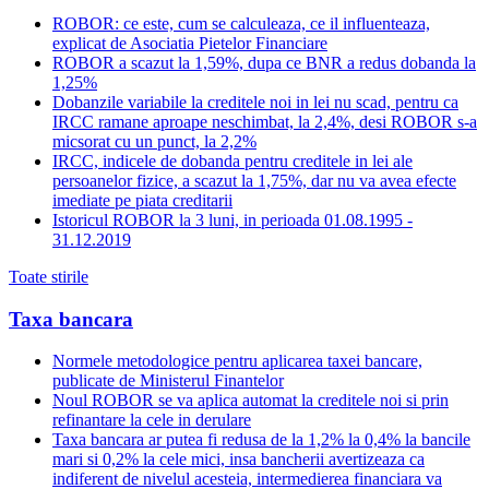
ROBOR: ce este, cum se calculeaza, ce il influenteaza,
explicat de Asociatia Pietelor Financiare
ROBOR a scazut la 1,59%, dupa ce BNR a redus dobanda la
1,25%
Dobanzile variabile la creditele noi in lei nu scad, pentru ca
IRCC ramane aproape neschimbat, la 2,4%, desi ROBOR s-a
micsorat cu un punct, la 2,2%
IRCC, indicele de dobanda pentru creditele in lei ale
persoanelor fizice, a scazut la 1,75%, dar nu va avea efecte
imediate pe piata creditarii
Istoricul ROBOR la 3 luni, in perioada 01.08.1995 -
31.12.2019
Toate stirile
Taxa bancara
Normele metodologice pentru aplicarea taxei bancare,
publicate de Ministerul Finantelor
Noul ROBOR se va aplica automat la creditele noi si prin
refinantare la cele in derulare
Taxa bancara ar putea fi redusa de la 1,2% la 0,4% la bancile
mari si 0,2% la cele mici, insa bancherii avertizeaza ca
indiferent de nivelul acesteia, intermedierea financiara va