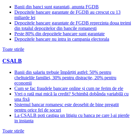
Banii din banci sunt garantati, anunta FGDB
Depozitele bancare garantate de FGDB au crescut cu 13
miliarde lei
Depozitele bancare garantate de FGDB reprezinta doua treimi
din totalul depozitelor din bancile romanesti
Peste 80% din depozitele bancare sunt garantate
Depozitele bancare nu intra in campania electorala
Toate stirile
CSALB
Banii din salariu trebuie împărțiți astfel: 50% pentru
cheltuielile familiei, 30% pentru distracție, 20% pentru
economii
Cum se fac fraudele bancare online și cum ne ferim de ele
Vrei o rată mai mică la credit? Schimbă dobânda variabilă cu
una fixă
Sistemul bancar romanesc este deosebit de bine pregatit
pentru orice fel de socuri
La CSALB poti castiga un litigiu cu banca pe care l-ai pierde
in instanta
Toate stirile