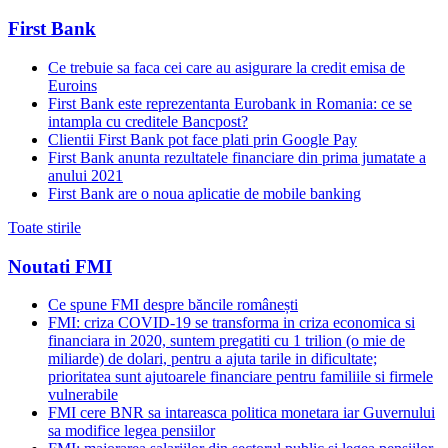
First Bank
Ce trebuie sa faca cei care au asigurare la credit emisa de
Euroins
First Bank este reprezentanta Eurobank in Romania: ce se
intampla cu creditele Bancpost?
Clientii First Bank pot face plati prin Google Pay
First Bank anunta rezultatele financiare din prima jumatate a
anului 2021
First Bank are o noua aplicatie de mobile banking
Toate stirile
Noutati FMI
Ce spune FMI despre băncile românești
FMI: criza COVID-19 se transforma in criza economica si
financiara in 2020, suntem pregatiti cu 1 trilion (o mie de
miliarde) de dolari, pentru a ajuta tarile in dificultate;
prioritatea sunt ajutoarele financiare pentru familiile si firmele
vulnerabile
FMI cere BNR sa intareasca politica monetara iar Guvernului
sa modifice legea pensiilor