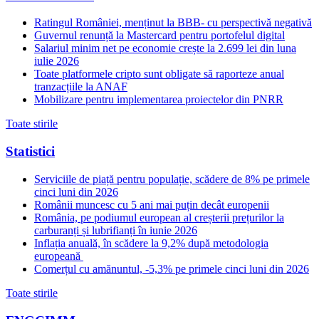
Ratingul României, menținut la BBB- cu perspectivă negativă
Guvernul renunță la Mastercard pentru portofelul digital
Salariul minim net pe economie crește la 2.699 lei din luna
iulie 2026
Toate platformele cripto sunt obligate să raporteze anual
tranzacțiile la ANAF
Mobilizare pentru implementarea proiectelor din PNRR
Toate stirile
Statistici
Serviciile de piață pentru populație, scădere de 8% pe primele
cinci luni din 2026
Românii muncesc cu 5 ani mai puțin decât europenii
România, pe podiumul european al creșterii prețurilor la
carburanți și lubrifianți în iunie 2026
Inflația anuală, în scădere la 9,2% după metodologia
europeană
Comerțul cu amănuntul, -5,3% pe primele cinci luni din 2026
Toate stirile