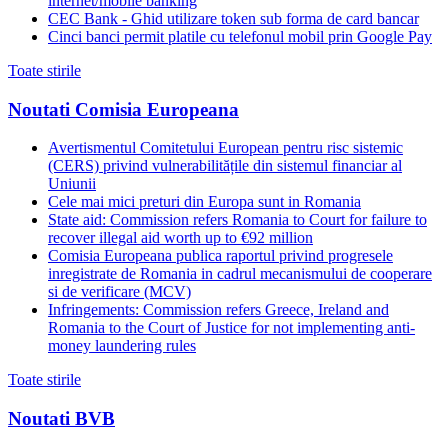
internet/mobile banking
CEC Bank - Ghid utilizare token sub forma de card bancar
Cinci banci permit platile cu telefonul mobil prin Google Pay
Toate stirile
Noutati Comisia Europeana
Avertismentul Comitetului European pentru risc sistemic
(CERS) privind vulnerabilitățile din sistemul financiar al
Uniunii
Cele mai mici preturi din Europa sunt in Romania
State aid: Commission refers Romania to Court for failure to
recover illegal aid worth up to €92 million
Comisia Europeana publica raportul privind progresele
inregistrate de Romania in cadrul mecanismului de cooperare
si de verificare (MCV)
Infringements: Commission refers Greece, Ireland and
Romania to the Court of Justice for not implementing anti-
money laundering rules
Toate stirile
Noutati BVB