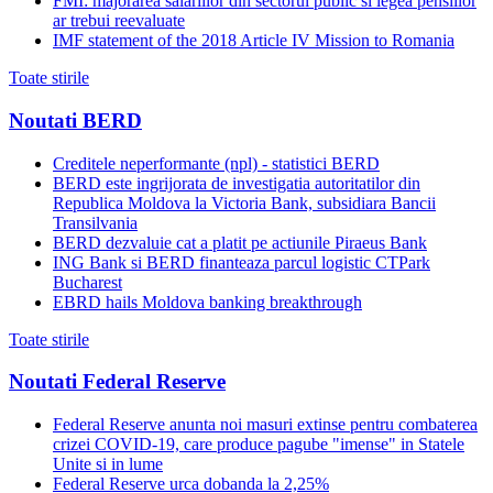
FMI: majorarea salariilor din sectorul public si legea pensiilor
ar trebui reevaluate
IMF statement of the 2018 Article IV Mission to Romania
Toate stirile
Noutati BERD
Creditele neperformante (npl) - statistici BERD
BERD este ingrijorata de investigatia autoritatilor din
Republica Moldova la Victoria Bank, subsidiara Bancii
Transilvania
BERD dezvaluie cat a platit pe actiunile Piraeus Bank
ING Bank si BERD finanteaza parcul logistic CTPark
Bucharest
EBRD hails Moldova banking breakthrough
Toate stirile
Noutati Federal Reserve
Federal Reserve anunta noi masuri extinse pentru combaterea
crizei COVID-19, care produce pagube "imense" in Statele
Unite si in lume
Federal Reserve urca dobanda la 2,25%