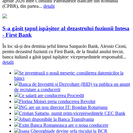
aprilie 2026 între Consiliul Patronatelor Bancare din România
(CPBR), din partea...
detalii
S-a găsit țapul ispășitor al dezastrului fuziunii Intesa
- First Bank
În loc să-și dea demisia șeful Intesa Sanpaolo Bank, Alessio Cioni,
pentru dezastrul fuziunii cu First Bank, de la finalul anului trecut,
banca italiană a găsit țapul ispășitor: vicepreședintele responsabil...
detalii
Se inventează o nouă meserie: consilierea datornicilor la
bănci
Banca de Investiții și Dezvoltare (BID) va publica un anunț
de recrutare a conducerii
Ce salarii are conducerea Procredit
Florina Moisei preia conducerea Revolut
ING are un nou director IT: Bogdan Rotunjanu
Cristian Saitariu, numit prim-vicepresedintele CEC Bank
Joburi disponibile la Banca Transilvania
Exim Banca Romaneasca are o noua conducere
Ioana Gheorghiade devine sefa riscului la BCR