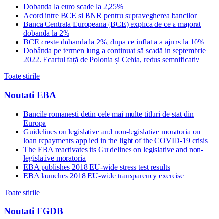
Dobanda la euro scade la 2,25%
Acord intre BCE si BNR pentru supravegherea bancilor
Banca Centrala Europeana (BCE) explica de ce a majorat
dobanda la 2%
BCE creste dobanda la 2%, dupa ce inflatia a ajuns la 10%
Dobânda pe termen lung a continuat să scadă in septembrie
2022. Ecartul față de Polonia și Cehia, redus semnificativ
Toate stirile
Noutati EBA
Bancile romanesti detin cele mai multe titluri de stat din
Europa
Guidelines on legislative and non-legislative moratoria on
loan repayments applied in the light of the COVID-19 crisis
The EBA reactivates its Guidelines on legislative and non-
legislative moratoria
EBA publishes 2018 EU-wide stress test results
EBA launches 2018 EU-wide transparency exercise
Toate stirile
Noutati FGDB