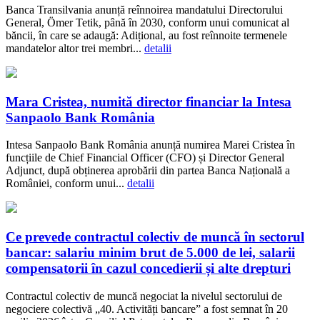
Banca Transilvania anunță reînnoirea mandatului Directorului
General, Ömer Tetik, până în 2030, conform unui comunicat al
băncii, în care se adaugă: Adițional, au fost reînnoite termenele
mandatelor altor trei membri...
detalii
Mara Cristea, numită director financiar la Intesa
Sanpaolo Bank România
Intesa Sanpaolo Bank România anunță numirea Marei Cristea în
funcțiile de Chief Financial Officer (CFO) și Director General
Adjunct, după obținerea aprobării din partea Banca Națională a
României, conform unui...
detalii
Ce prevede contractul colectiv de muncă în sectorul
bancar: salariu minim brut de 5.000 de lei, salarii
compensatorii în cazul concedierii și alte drepturi
Contractul colectiv de muncă negociat la nivelul sectorului de
negociere colectivă „40. Activități bancare” a fost semnat în 20