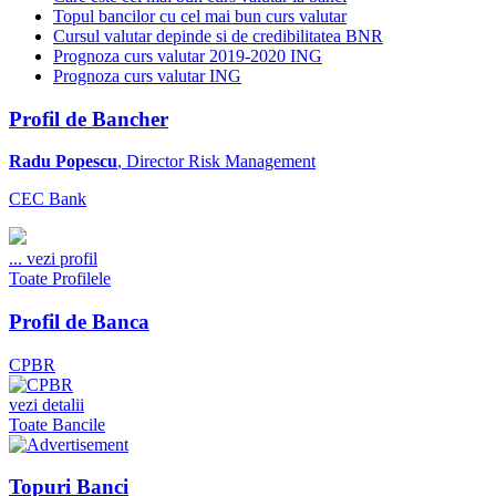
Topul bancilor cu cel mai bun curs valutar
Cursul valutar depinde si de credibilitatea BNR
Prognoza curs valutar 2019-2020 ING
Prognoza curs valutar ING
Profil de Bancher
Radu Popescu
, Director Risk Management
CEC Bank
...
vezi profil
Toate Profilele
Profil de Banca
CPBR
vezi detalii
Toate Bancile
Topuri Banci