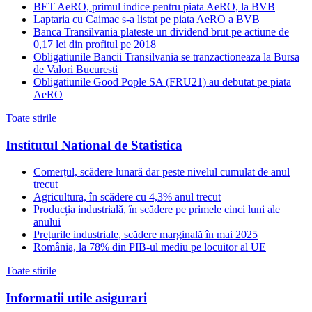
BET AeRO, primul indice pentru piata AeRO, la BVB
Laptaria cu Caimac s-a listat pe piata AeRO a BVB
Banca Transilvania plateste un dividend brut pe actiune de
0,17 lei din profitul pe 2018
Obligatiunile Bancii Transilvania se tranzactioneaza la Bursa
de Valori Bucuresti
Obligatiunile Good Pople SA (FRU21) au debutat pe piata
AeRO
Toate stirile
Institutul National de Statistica
Comerțul, scădere lunară dar peste nivelul cumulat de anul
trecut
Agricultura, în scădere cu 4,3% anul trecut
Producția industrială, în scădere pe primele cinci luni ale
anului
Prețurile industriale, scădere marginală în mai 2025
România, la 78% din PIB-ul mediu pe locuitor al UE
Toate stirile
Informatii utile asigurari