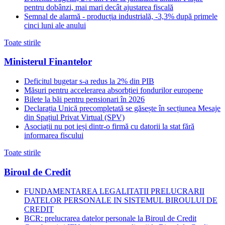
pentru dobânzi, mai mari decât ajustarea fiscală
Semnal de alarmă - producția industrială, -3,3% după primele
cinci luni ale anului
Toate stirile
Ministerul Finantelor
Deficitul bugetar s-a redus la 2% din PIB
Măsuri pentru accelerarea absorbției fondurilor europene
Bilete la băi pentru pensionari în 2026
Declarația Unică precompletată se găsește în secțiunea Mesaje
din Spațiul Privat Virtual (SPV)
Asociații nu pot ieși dintr-o firmă cu datorii la stat fără
informarea fiscului
Toate stirile
Biroul de Credit
FUNDAMENTAREA LEGALITATII PRELUCRARII
DATELOR PERSONALE IN SISTEMUL BIROULUI DE
CREDIT
BCR: prelucrarea datelor personale la Biroul de Credit