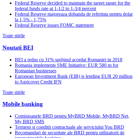
Federal Reserve decided to maintain the target range for the
federal funds rate at 1-1/2 to 1-3/4 percent
Federal Reserve majoreaza dobanda de referinta pentru dolar
la 1,5% - 1,75%
Federal Reserve issues FOMC statement
Toate stirile
Noutati BEI
BEI a redus cu 31% sprijinul acordat Romaniei in 2018
Romania implements SME Initiative: EUR 580 m for
Romanian businesses
European Investment Bank (EIB) is lending EUR 20 million
to Agricover Credit IFN
Toate stirile
Mobile banking
Comisioanele BRD pentru MyBRD Mobile, MyBRD Net,
My BRD SMS
Termeni si conditii contractuale ale serviciului You BRD
Recomandari de securitate ale BRD pentru utilizatorii de