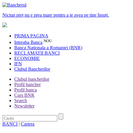
Niciun preț nu e prea mare pentru a te avea pe tine însuți.
PRIMA PAGINA
NOU
Intreaba Banca
Banca Nationala a Romaniei (BNR)
RECLAMATII BANCI
ECONOMIE
IFN
Clubul Bancherilor
Clubul bancherilor
Profil bancher
Profil banca
Curs BNR
Search
Newsletter
BANCI
|
Cariera