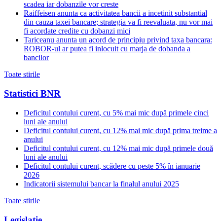
scadea iar dobanzile vor creste
Raiffeisen anunta ca activitatea bancii a incetinit substantial
din cauza taxei bancare; strategia va fi reevaluata, nu vor mai
fi acordate credite cu dobanzi mici
Tariceanu anunta un acord de principiu privind taxa bancara:
ROBOR-ul ar putea fi inlocuit cu marja de dobanda a
bancilor
Toate stirile
Statistici BNR
Deficitul contului curent, cu 5% mai mic după primele cinci
luni ale anului
Deficitul contului curent, cu 12% mai mic după prima treime a
anului
Deficitul contului curent, cu 12% mai mic după primele două
luni ale anului
Deficitul contului curent, scădere cu peste 5% în ianuarie
2026
Indicatorii sistemului bancar la finalul anului 2025
Toate stirile
Legislatie