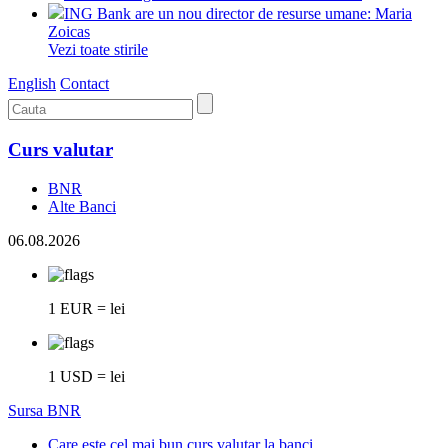
ING Bank are un nou director de resurse umane: Maria
Zoicas
Vezi toate stirile
English
Contact
Curs valutar
BNR
Alte Banci
06.08.2026
1 EUR = lei
1 USD = lei
Sursa BNR
Care este cel mai bun curs valutar la banci