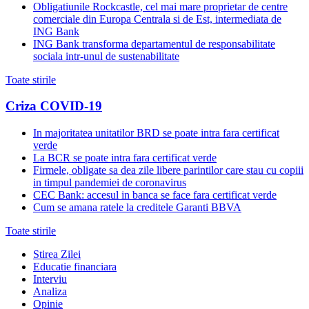
Obligatiunile Rockcastle, cel mai mare proprietar de centre
comerciale din Europa Centrala si de Est, intermediata de
ING Bank
ING Bank transforma departamentul de responsabilitate
sociala intr-unul de sustenabilitate
Toate stirile
Criza COVID-19
In majoritatea unitatilor BRD se poate intra fara certificat
verde
La BCR se poate intra fara certificat verde
Firmele, obligate sa dea zile libere parintilor care stau cu copiii
in timpul pandemiei de coronavirus
CEC Bank: accesul in banca se face fara certificat verde
Cum se amana ratele la creditele Garanti BBVA
Toate stirile
Stirea Zilei
Educatie financiara
Interviu
Analiza
Opinie