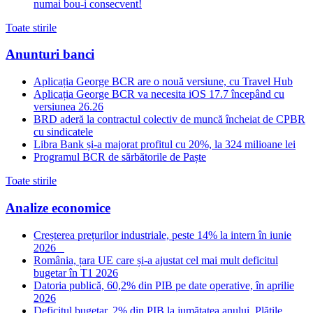
numai bou-i consecvent!
Toate stirile
Anunturi banci
Aplicația George BCR are o nouă versiune, cu Travel Hub
Aplicația George BCR va necesita iOS 17.7 începând cu
versiunea 26.26
BRD aderă la contractul colectiv de muncă încheiat de CPBR
cu sindicatele
Libra Bank și-a majorat profitul cu 20%, la 324 milioane lei
Programul BCR de sărbătorile de Paște
Toate stirile
Analize economice
Creșterea prețurilor industriale, peste 14% la intern în iunie
2026
România, țara UE care și-a ajustat cel mai mult deficitul
bugetar în T1 2026
Datoria publică, 60,2% din PIB pe date operative, în aprilie
2026
Deficitul bugetar, 2% din PIB la jumătatea anului. Plățile