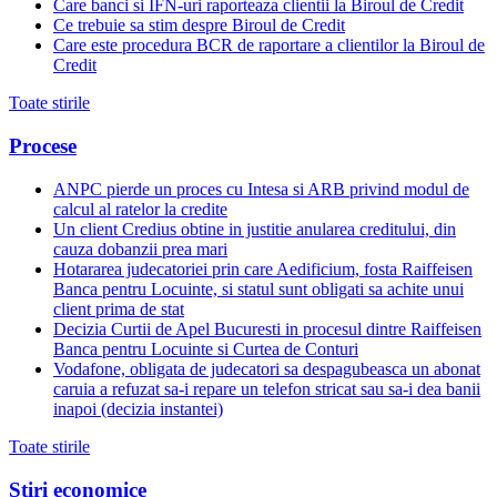
Care banci si IFN-uri raporteaza clientii la Biroul de Credit
Ce trebuie sa stim despre Biroul de Credit
Care este procedura BCR de raportare a clientilor la Biroul de
Credit
Toate stirile
Procese
ANPC pierde un proces cu Intesa si ARB privind modul de
calcul al ratelor la credite
Un client Credius obtine in justitie anularea creditului, din
cauza dobanzii prea mari
Hotararea judecatoriei prin care Aedificium, fosta Raiffeisen
Banca pentru Locuinte, si statul sunt obligati sa achite unui
client prima de stat
Decizia Curtii de Apel Bucuresti in procesul dintre Raiffeisen
Banca pentru Locuinte si Curtea de Conturi
Vodafone, obligata de judecatori sa despagubeasca un abonat
caruia a refuzat sa-i repare un telefon stricat sau sa-i dea banii
inapoi (decizia instantei)
Toate stirile
Stiri economice