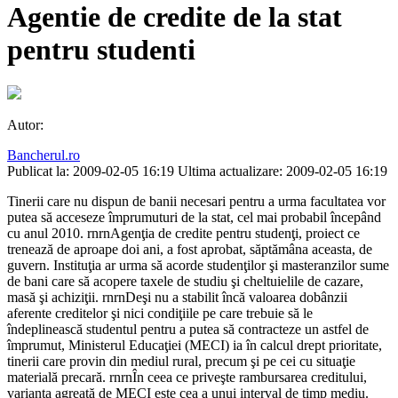
Agentie de credite de la stat
pentru studenti
Autor:
Bancherul.ro
Publicat la: 2009-02-05 16:19
Ultima actualizare: 2009-02-05 16:19
Tinerii care nu dispun de banii necesari pentru a urma facultatea vor
putea să acceseze împrumuturi de la stat, cel mai probabil începând
cu anul 2010. rnrnAgenţia de credite pentru studenţi, proiect ce
trenează de aproape doi ani, a fost aprobat, săptămâna aceasta, de
guvern. Instituţia ar urma să acorde studenţilor şi masteranzilor sume
de bani care să acopere taxele de studiu şi cheltuielile de cazare,
masă şi achiziţii. rnrnDeşi nu a stabilit încă valoarea dobânzii
aferente creditelor şi nici condiţiile pe care trebuie să le
îndeplinească studentul pentru a putea să contracteze un astfel de
împrumut, Ministerul Educaţiei (MECI) ia în calcul drept prioritate,
tinerii care provin din mediul rural, precum şi pe cei cu situaţie
materială precară. rnrnÎn ceea ce priveşte rambursarea creditului,
varianta agreată de MECI este cea a unui interval de timp mediu.