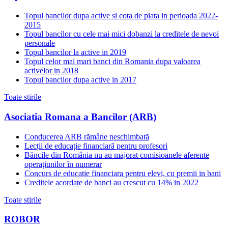
Topul bancilor dupa active si cota de piata in perioada 2022-
2015
Topul bancilor cu cele mai mici dobanzi la creditele de nevoi
personale
Topul bancilor la active in 2019
Topul celor mai mari banci din Romania dupa valoarea
activelor in 2018
Topul bancilor dupa active in 2017
Toate stirile
Asociatia Romana a Bancilor (ARB)
Conducerea ARB rămâne neschimbată
Lecții de educație financiară pentru profesori
Băncile din România nu au majorat comisioanele aferente
operațiunilor în numerar
Concurs de educatie financiara pentru elevi, cu premii in bani
Creditele acordate de banci au crescut cu 14% in 2022
Toate stirile
ROBOR