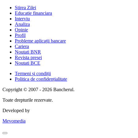
Stirea Zilei
Educatie financiara
Interviu
Analiza
Opinie
Profil
Probleme aplicații bancare
Cariera
Noutati BNR
Revista presei
Noutati BCE
Termeni și condiții
Politica de confidențialitate
Copyright © 2007 - 2026 Bancherul.
Toate drepturile rezervate.
Developed by
Mevomedia