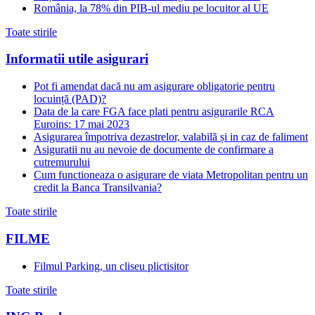
România, la 78% din PIB-ul mediu pe locuitor al UE
Toate stirile
Informatii utile asigurari
Pot fi amendat dacă nu am asigurare obligatorie pentru
locuință (PAD)?
Data de la care FGA face plati pentru asigurarile RCA
Euroins: 17 mai 2023
Asigurarea împotriva dezastrelor, valabilă și in caz de faliment
Asiguratii nu au nevoie de documente de confirmare a
cutremurului
Cum functioneaza o asigurare de viata Metropolitan pentru un
credit la Banca Transilvania?
Toate stirile
FILME
Filmul Parking, un cliseu plictisitor
Toate stirile