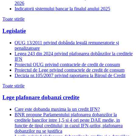
2026
Indicatorii sistemului bancar la finalul anului 2025
Toate stirile
Legislatie
OUG 13/2011 privind dobânda legală remuneratorie și
penalizatoare
Legea 243 din 2024 privind plafonarea dobânzilor la creditele
IFN
Proiectul OUG privind contractele de credit de consum
Proiectul de Lege privind contractele de credit de consum
Decizia nr.105/2007 privind raportarea la Biroul de Credit
Toate stirile
Lege plafonare dobanzi credite
Care este dobanda maxima la un credit IFN?
BNR propune Parlamentului plafonarea dobanzilor la
creditele bancilor intre 1,5 si 4 ori peste DAE medie, in
functie de tipul creditului; in cazul IFN-urilor, plafonarea
dobanzilor nu se justifica