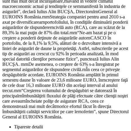
sunt mai mult decât încurajatoare,rnavând în vedere climatul
macroeconomic actual şi tendinţele ce sernmanifestă în industria de
asigurări”, declară Iulius Alin BUCŞA, DirectorulrnGeneral al
EUROINS România.rnrnStrategia companiei pentru anul 2010 s-a
axat pe diversificarearnportofoliului, în condiţiile diminuării ponderii
asigurărilor de răspundererncivilă auto (RCA), care au scăzut de la
89,3% la mai puţin de 87% din total.rnrn“Ne-am bazat şi pe o
creştere a ponderii deţinute de asigurările autornCASCO în
portofoliu, de la 8,1% la 9,5%, alături de o dezvoltare intensivă a
liniei de asigurări de daune la proprietăţi. Astfel, subscrierile pe acest
tip de asigurări au crescut cu 92% în perioada analizată, în mod
special datorită clienţilor persoane fizice”, punctează Iulius Alin
BUCŞA. rnrnDe asemenea, o creştere de 63% s-a înregistrat pe
segmentul asigurărilor de răspundere civilă.rnÎn ceea ce priveşte
despăgubirile acordate, EUROINS România arnplătit în primul
semestru daune în valoare de 23,6 milioane EURO, înrncreştere faţă
de cele doar 16,3 milioane EURO din acelaşi interval al anului
trecut.rnrn“Creşterea volumului de despăgubiri se datorează în
principalrnîmbunătăţirii fluxului de plăţi efectuate către clienţii noştri
care aveaurnîncheiate poliţe de asigurare RCA, ceea ce
demonstrează mai mult decâtrnorice efortul făcut în direcţia
îmbunătăţirii calităţii serviciilor pe care lernoferim”, spune Directorul
General al EUROINS România.
Tipareste detalii