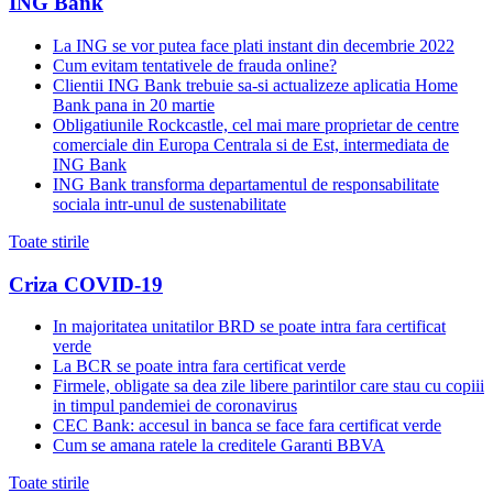
ING Bank
La ING se vor putea face plati instant din decembrie 2022
Cum evitam tentativele de frauda online?
Clientii ING Bank trebuie sa-si actualizeze aplicatia Home
Bank pana in 20 martie
Obligatiunile Rockcastle, cel mai mare proprietar de centre
comerciale din Europa Centrala si de Est, intermediata de
ING Bank
ING Bank transforma departamentul de responsabilitate
sociala intr-unul de sustenabilitate
Toate stirile
Criza COVID-19
In majoritatea unitatilor BRD se poate intra fara certificat
verde
La BCR se poate intra fara certificat verde
Firmele, obligate sa dea zile libere parintilor care stau cu copiii
in timpul pandemiei de coronavirus
CEC Bank: accesul in banca se face fara certificat verde
Cum se amana ratele la creditele Garanti BBVA
Toate stirile