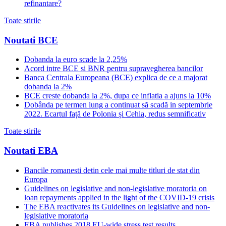
refinantare?
Toate stirile
Noutati BCE
Dobanda la euro scade la 2,25%
Acord intre BCE si BNR pentru supravegherea bancilor
Banca Centrala Europeana (BCE) explica de ce a majorat
dobanda la 2%
BCE creste dobanda la 2%, dupa ce inflatia a ajuns la 10%
Dobânda pe termen lung a continuat să scadă in septembrie
2022. Ecartul față de Polonia și Cehia, redus semnificativ
Toate stirile
Noutati EBA
Bancile romanesti detin cele mai multe titluri de stat din
Europa
Guidelines on legislative and non-legislative moratoria on
loan repayments applied in the light of the COVID-19 crisis
The EBA reactivates its Guidelines on legislative and non-
legislative moratoria
EBA publishes 2018 EU-wide stress test results