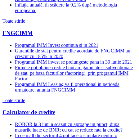
Inflația anuală, în scădere la 9,2% după metodologia
europeană
Toate stirile
FNGCIMM
Programul IMM Invest continua si in 2021
Garantiile de stat pentru credite acordate de FNGCIMM au
crescut cu 185% in 2020
Programul IMM invest se prelungeste pana in 30 iunie 2021
Firmele pot obtine credite bancare garantate si subventionate
de stat, pe baza facturilor (factoring), prin programul IMM
Factor
Programul IMM Leasing va fi operational in perioada
urmatoare, anunta FNGCIMM
Toate stirile
Calculator de credite
ROBOR la 3 luni a scazut cu aproape un punct, dupa
masurile luate de BNR; cu cat se reduce rata la credite?
In ce mall din sectorul 4 pot face o simulare pentru o