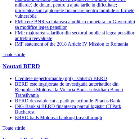
miliarde) de dolari, pentru a ajuta tarile in dificultate;
prioritatea sunt ajutoarele financiare pentru familiile si firmele
vulnerabile
FMI cere BNR sa intareasca politica monetara iar Guvernului
sa modifice legea pensiilor
FMI: majorarea salariilor din sectorul public si legea pensiilor
ar trebui reevaluate
IMF statement of the 2018 Article IV Mission to Romania
Toate stirile
Noutati BERD
Creditele neperformante (npl) - statistici BERD
BERD este ingrijorata de investigatia autoritatilor din
Republica Moldova la Victoria Bank, subsidiara Bancii
Transilvania
BERD dezvaluie cat a platit pe actiunile Piraeus Bank
ING Bank si BERD finanteaza parcul logistic CTPark
Bucharest
EBRD hails Moldova banking breakthrough
Toate stirile