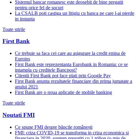
Sistemul bancar romanesc este deosebit de bine pregatit
pentru orice fel de socuri
La CSALB poti castiga un litigiu cu banca pe care l-ai pierde
in instanta
Toate stirile
First Bank
Ce trebuie sa faca cei care au asigurare la credit emisa de
Euroins
First Bank este reprezentanta Eurobank in Romania: ce se
intampla cu creditele Bancpost?
Clientii First Bank pot face plati prin Google Pay
First Bank anunta rezultatele financiare din prima jumatate a
anului 2021
First Bank are o noua aplicatie de mobile banking
Toate stirile
Noutati FMI
Ce spune FMI despre băncile românești
FMI: criza COVID-19 se transforma in criza economica si
financiara in 2020, suntem pregatiti cu 1 trilion (o mie de