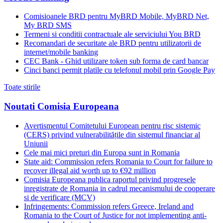
Comisioanele BRD pentru MyBRD Mobile, MyBRD Net,
My BRD SMS
Termeni si conditii contractuale ale serviciului You BRD
Recomandari de securitate ale BRD pentru utilizatorii de
internet/mobile banking
CEC Bank - Ghid utilizare token sub forma de card bancar
Cinci banci permit platile cu telefonul mobil prin Google Pay
Toate stirile
Noutati Comisia Europeana
Avertismentul Comitetului European pentru risc sistemic
(CERS) privind vulnerabilitățile din sistemul financiar al
Uniunii
Cele mai mici preturi din Europa sunt in Romania
State aid: Commission refers Romania to Court for failure to
recover illegal aid worth up to €92 million
Comisia Europeana publica raportul privind progresele
inregistrate de Romania in cadrul mecanismului de cooperare
si de verificare (MCV)
Infringements: Commission refers Greece, Ireland and
Romania to the Court of Justice for not implementing anti-