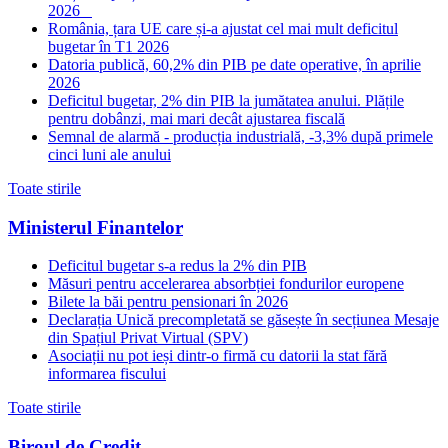
2026
România, țara UE care și-a ajustat cel mai mult deficitul
bugetar în T1 2026
Datoria publică, 60,2% din PIB pe date operative, în aprilie
2026
Deficitul bugetar, 2% din PIB la jumătatea anului. Plățile
pentru dobânzi, mai mari decât ajustarea fiscală
Semnal de alarmă - producția industrială, -3,3% după primele
cinci luni ale anului
Toate stirile
Ministerul Finantelor
Deficitul bugetar s-a redus la 2% din PIB
Măsuri pentru accelerarea absorbției fondurilor europene
Bilete la băi pentru pensionari în 2026
Declarația Unică precompletată se găsește în secțiunea Mesaje
din Spațiul Privat Virtual (SPV)
Asociații nu pot ieși dintr-o firmă cu datorii la stat fără
informarea fiscului
Toate stirile
Biroul de Credit