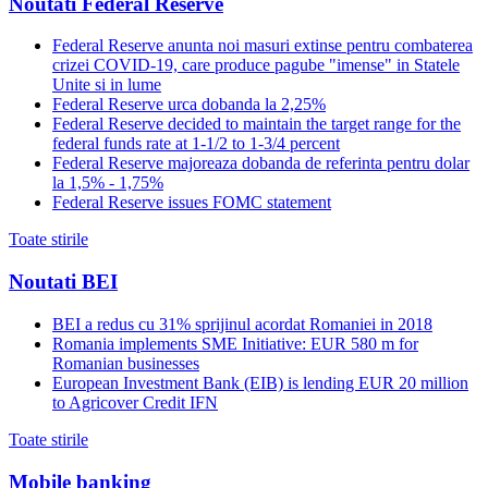
Noutati Federal Reserve
Federal Reserve anunta noi masuri extinse pentru combaterea
crizei COVID-19, care produce pagube "imense" in Statele
Unite si in lume
Federal Reserve urca dobanda la 2,25%
Federal Reserve decided to maintain the target range for the
federal funds rate at 1-1/2 to 1-3/4 percent
Federal Reserve majoreaza dobanda de referinta pentru dolar
la 1,5% - 1,75%
Federal Reserve issues FOMC statement
Toate stirile
Noutati BEI
BEI a redus cu 31% sprijinul acordat Romaniei in 2018
Romania implements SME Initiative: EUR 580 m for
Romanian businesses
European Investment Bank (EIB) is lending EUR 20 million
to Agricover Credit IFN
Toate stirile
Mobile banking