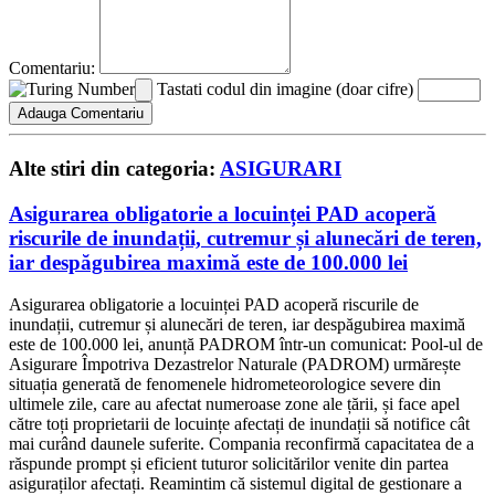
Comentariu:
Tastati codul din imagine (doar cifre)
Alte stiri din categoria:
ASIGURARI
Asigurarea obligatorie a locuinței PAD acoperă
riscurile de inundații, cutremur și alunecări de teren,
iar despăgubirea maximă este de 100.000 lei
Asigurarea obligatorie a locuinței PAD acoperă riscurile de
inundații, cutremur și alunecări de teren, iar despăgubirea maximă
este de 100.000 lei, anunță PADROM într-un comunicat: Pool-ul de
Asigurare Împotriva Dezastrelor Naturale (PADROM) urmărește
situația generată de fenomenele hidrometeorologice severe din
ultimele zile, care au afectat numeroase zone ale țării, și face apel
către toți proprietarii de locuințe afectați de inundații să notifice cât
mai curând daunele suferite. Compania reconfirmă capacitatea de a
răspunde prompt și eficient tuturor solicitărilor venite din partea
asiguraților afectați. Reamintim că sistemul digital de gestionare a