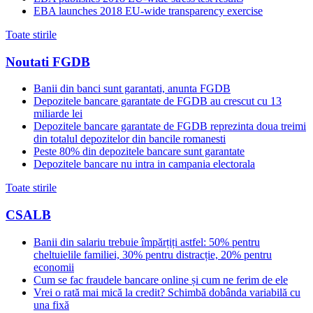
EBA launches 2018 EU-wide transparency exercise
Toate stirile
Noutati FGDB
Banii din banci sunt garantati, anunta FGDB
Depozitele bancare garantate de FGDB au crescut cu 13
miliarde lei
Depozitele bancare garantate de FGDB reprezinta doua treimi
din totalul depozitelor din bancile romanesti
Peste 80% din depozitele bancare sunt garantate
Depozitele bancare nu intra in campania electorala
Toate stirile
CSALB
Banii din salariu trebuie împărțiți astfel: 50% pentru
cheltuielile familiei, 30% pentru distracție, 20% pentru
economii
Cum se fac fraudele bancare online și cum ne ferim de ele
Vrei o rată mai mică la credit? Schimbă dobânda variabilă cu
una fixă