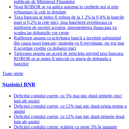
publicate de Ministerul Finantelor
Noul ROBOR se va aplica automat la creditele noi si prin
refinantare la cele in derulare
Taxa bancara ar putea fi redusa de la 1,2% la 0,4% la bancile
mari si 0,2% la cele mici, insa bancherii avertizeaza ca
indiferent de nivelul acesteia, intermedierea financiara va
scadea iar dobanzile vor creste
Raiffeisen anunta ca activitatea bancii a incetinit substantial
din cauza taxei bancare; strategia va fi reevaluata, nu vor mai
fi acordate credite cu dobanzi mici
Tariceanu anunta un acord de principiu privind taxa bancara:
ROBOR-ul ar putea fi inlocuit cu marja de dobanda a
bancilor
Toate stirile
Statistici BNR
Deficitul contului curent, cu 5% mai mic după primele cinci
luni ale anului
Deficitul contului curent, cu 12% mai mic după prima treime a
anului
Deficitul contului curent, cu 12% mai mic după primele două
luni ale anului
Deficitul contului curent, scădere cu peste 5% în ianuarie