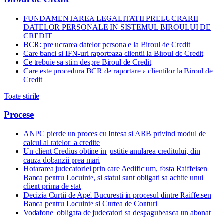
FUNDAMENTAREA LEGALITATII PRELUCRARII
DATELOR PERSONALE IN SISTEMUL BIROULUI DE
CREDIT
BCR: prelucrarea datelor personale la Biroul de Credit
Care banci si IFN-uri raporteaza clientii la Biroul de Credit
Ce trebuie sa stim despre Biroul de Credit
Care este procedura BCR de raportare a clientilor la Biroul de
Credit
Toate stirile
Procese
ANPC pierde un proces cu Intesa si ARB privind modul de
calcul al ratelor la credite
Un client Credius obtine in justitie anularea creditului, din
cauza dobanzii prea mari
Hotararea judecatoriei prin care Aedificium, fosta Raiffeisen
Banca pentru Locuinte, si statul sunt obligati sa achite unui
client prima de stat
Decizia Curtii de Apel Bucuresti in procesul dintre Raiffeisen
Banca pentru Locuinte si Curtea de Conturi
Vodafone, obligata de judecatori sa despagubeasca un abonat