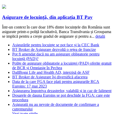
Asigurare de locuință, din aplicația BT Pay
Într-un context în care doar 18% dintre locuințele din România sunt
asigurate printr-o poliță facultativă, Banca Transilvania și Groupama
se implică pentru a crește gradul de asigurare și pentru a...
detalii
Asigurările pentru locuințe se pot face și la CEC Bank
BT Broker de Asigurare dezvoltă o rețea de francize
Pot fi amendat dacă nu am asigurare obligatorie pentru
locuință (PAD)?
Polițe de asigurare obligatorie a locuinței (PAD) oferite gratuit
de BCR și Omniasig în Pechea
DallBogg Life and Health AD, interzisă de ASF
BT Broker de Asigurare își diversifică afacerea
Data de la care FGA face plati pentru asigurarile RCA
Euroins: 17 mai 2023
Asigurarea împotriva dezastrelor, valabilă și in caz de faliment
Dosarele de dauna Euroins se pot deschide la FGA: care este
procedura
Asiguratii nu au nevoie de documente de confirmare a
cutremurului
Vezi toate stirile