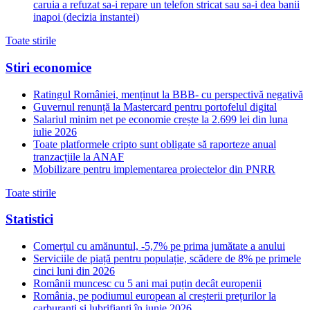
caruia a refuzat sa-i repare un telefon stricat sau sa-i dea banii
inapoi (decizia instantei)
Toate stirile
Stiri economice
Ratingul României, menținut la BBB- cu perspectivă negativă
Guvernul renunță la Mastercard pentru portofelul digital
Salariul minim net pe economie crește la 2.699 lei din luna
iulie 2026
Toate platformele cripto sunt obligate să raporteze anual
tranzacțiile la ANAF
Mobilizare pentru implementarea proiectelor din PNRR
Toate stirile
Statistici
Comerțul cu amănuntul, -5,7% pe prima jumătate a anului
Serviciile de piață pentru populație, scădere de 8% pe primele
cinci luni din 2026
Românii muncesc cu 5 ani mai puțin decât europenii
România, pe podiumul european al creșterii prețurilor la
carburanți și lubrifianți în iunie 2026