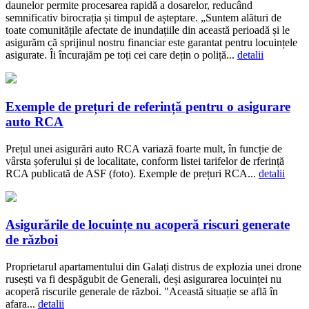
daunelor permite procesarea rapidă a dosarelor, reducând
semnificativ birocrația și timpul de așteptare. „Suntem alături de
toate comunitățile afectate de inundațiile din această perioadă și le
asigurăm că sprijinul nostru financiar este garantat pentru locuințele
asigurate. Îi încurajăm pe toți cei care dețin o poliță...
detalii
Exemple de prețuri de referință pentru o asigurare
auto RCA
Prețul unei asigurări auto RCA variază foarte mult, în funcție de
vârsta șoferului și de localitate, conform listei tarifelor de rferință
RCA publicată de ASF (foto). Exemple de prețuri RCA...
detalii
Asigurările de locuințe nu acoperă riscuri generate
de război
Proprietarul apartamentului din Galați distrus de explozia unei drone
rusești va fi despăgubit de Generali, deși asigurarea locuinței nu
acoperă riscurile generale de război. "Această situație se află în
afara...
detalii