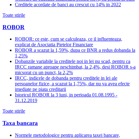
Creditele acordate de banci au crescut cu 14% in 2022
Toate stirile
ROBOR
ROBOR: ce este, cum se calculeaza, ce il influenteaza,
explicat de Asociatia Pietelor Financiare
ROBOR a scazut la 1,59%, dupa ce BNR a redus dobanda la
1,25%
Dobanzile variabile la creditele noi in lei nu scad, pentru ca
IRCC ramane aproape neschimbat, la 2,4%, desi ROBOR s-a
micsorat cu un punct, la 2,2%
IRCC, indicele de dobanda pentru creditele in lei ale
persoanelor fizice, a scazut la 1,75%, dar nu va avea efecte
imediate pe piata creditarii
Istoricul ROBOR la 3 luni, in perioada 01.08.1995 -
31.12.2019
Toate stirile
Taxa bancara
Normele metodologice pentru aplicarea taxei bancare,