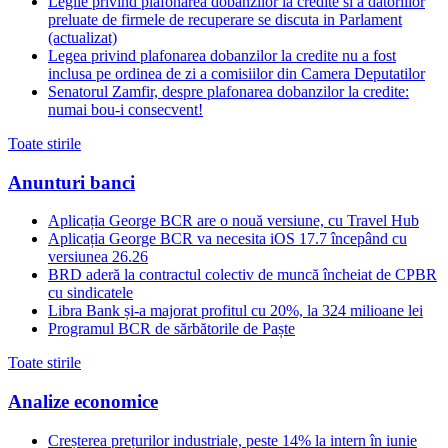
Legile privind plafonarea dobanzilor la credite si a datoriilor
preluate de firmele de recuperare se discuta in Parlament
(actualizat)
Legea privind plafonarea dobanzilor la credite nu a fost
inclusa pe ordinea de zi a comisiilor din Camera Deputatilor
Senatorul Zamfir, despre plafonarea dobanzilor la credite:
numai bou-i consecvent!
Toate stirile
Anunturi banci
Aplicația George BCR are o nouă versiune, cu Travel Hub
Aplicația George BCR va necesita iOS 17.7 începând cu
versiunea 26.26
BRD aderă la contractul colectiv de muncă încheiat de CPBR
cu sindicatele
Libra Bank și-a majorat profitul cu 20%, la 324 milioane lei
Programul BCR de sărbătorile de Paște
Toate stirile
Analize economice
Creșterea prețurilor industriale, peste 14% la intern în iunie