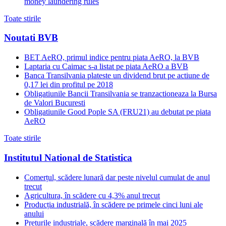
money laundering rules
Toate stirile
Noutati BVB
BET AeRO, primul indice pentru piata AeRO, la BVB
Laptaria cu Caimac s-a listat pe piata AeRO a BVB
Banca Transilvania plateste un dividend brut pe actiune de
0,17 lei din profitul pe 2018
Obligatiunile Bancii Transilvania se tranzactioneaza la Bursa
de Valori Bucuresti
Obligatiunile Good Pople SA (FRU21) au debutat pe piata
AeRO
Toate stirile
Institutul National de Statistica
Comerțul, scădere lunară dar peste nivelul cumulat de anul
trecut
Agricultura, în scădere cu 4,3% anul trecut
Producția industrială, în scădere pe primele cinci luni ale
anului
Prețurile industriale, scădere marginală în mai 2025