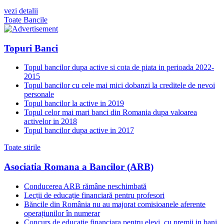
vezi detalii
Toate Bancile
Topuri Banci
Topul bancilor dupa active si cota de piata in perioada 2022-
2015
Topul bancilor cu cele mai mici dobanzi la creditele de nevoi
personale
Topul bancilor la active in 2019
Topul celor mai mari banci din Romania dupa valoarea
activelor in 2018
Topul bancilor dupa active in 2017
Toate stirile
Asociatia Romana a Bancilor (ARB)
Conducerea ARB rămâne neschimbată
Lecții de educație financiară pentru profesori
Băncile din România nu au majorat comisioanele aferente
operațiunilor în numerar
Concurs de educatie financiara pentru elevi, cu premii in bani