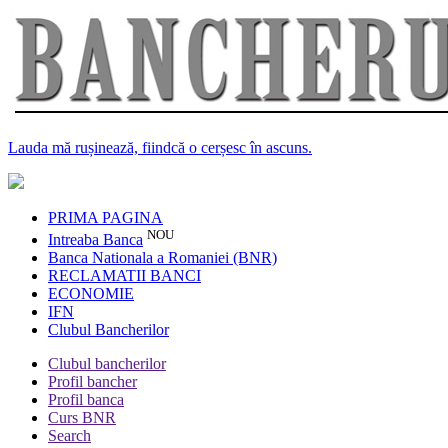
Lauda mă rușinează, fiindcă o cerșesc în ascuns.
PRIMA PAGINA
NOU
Intreaba Banca
Banca Nationala a Romaniei (BNR)
RECLAMATII BANCI
ECONOMIE
IFN
Clubul Bancherilor
Clubul bancherilor
Profil bancher
Profil banca
Curs BNR
Search