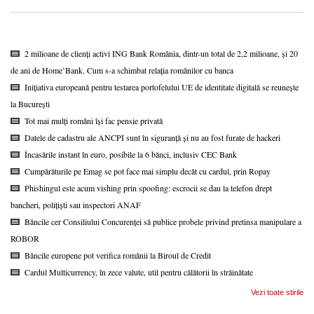
2 milioane de clienți activi ING Bank România, dintr-un total de 2,2 milioane, și 20
de ani de Home’Bank. Cum s-a schimbat relația românilor cu banca
Inițiativa europeană pentru testarea portofelului UE de identitate digitală se reunește
la București
Tot mai mulți români își fac pensie privată
Datele de cadastru ale ANCPI sunt în siguranță și nu au fost furate de hackeri
Încasările instant în euro, posibile la 6 bănci, inclusiv CEC Bank
Cumpărăturile pe Emag se pot face mai simplu decât cu cardul, prin Ropay
Phishingul este acum vishing prin spoofing: escrocii se dau la telefon drept
bancheri, polițiști sau inspectori ANAF
Băncile cer Consiliului Concurenței să publice probele privind pretinsa manipulare a
ROBOR
Băncile europene pot verifica românii la Biroul de Credit
Cardul Multicurrency, în zece valute, util pentru călătorii în străinătate
Vezi toate stirile