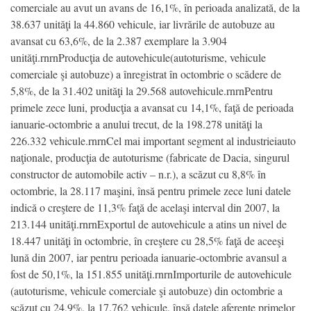
comerciale au avut un avans de 16,1%, în perioada analizată, de la
38.637 unităţi la 44.860 vehicule, iar livrările de autobuze au
avansat cu 63,6%, de la 2.387 exemplare la 3.904
unităţi.rnrnProducţia de autovehicule(autoturisme, vehicule
comerciale şi autobuze) a înregistrat în octombrie o scădere de
5,8%, de la 31.402 unităţi la 29.568 autovehicule.rnrnPentru
primele zece luni, producţia a avansat cu 14,1%, faţă de perioada
ianuarie-octombrie a anului trecut, de la 198.278 unităţi la
226.332 vehicule.rnrnCel mai important segment al industrieiauto
naţionale, producţia de autoturisme (fabricate de Dacia, singurul
constructor de automobile activ – n.r.), a scăzut cu 8,8% în
octombrie, la 28.117 maşini, însă pentru primele zece luni datele
indică o creştere de 11,3% faţă de acelaşi interval din 2007, la
213.144 unităţi.rnrnExportul de autovehicule a atins un nivel de
18.447 unităţi în octombrie, în creştere cu 28,5% faţă de aceeşi
lună din 2007, iar pentru perioada ianuarie-octombrie avansul a
fost de 50,1%, la 151.855 unităţi.rnrnImporturile de autovehicule
(autoturisme, vehicule comerciale şi autobuze) din octombrie a
scăzut cu 24,9%, la 17.762 vehicule, însă datele aferente primelor