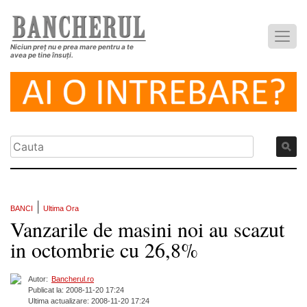
Niciun preț nu e prea mare pentru a te
avea pe tine însuți.
|
BANCI
Ultima Ora
Vanzarile de masini noi au scazut
in octombrie cu 26,8%
Autor:
Bancherul.ro
Publicat la: 2008-11-20 17:24
Ultima actualizare: 2008-11-20 17:24