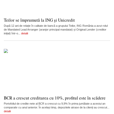
Teilor se împrumută la ING și Unicredit
După 12 ani de relație în calitate de bancă a grupului Teilor, ING România a avut rolul
de Mandated Lead Arranger (aranjor principal mandatat) și Original Lender (creditor
inițial) într-o...
detalii
BCR a crescut creditarea cu 10%, profitul este în scădere
Portofoliul de credite nete al BCR a crescut cu 9,9% în prima jumătate a acestui an
comparativ cu anul anterior. În același timp, depozitele atrase de la clienți au crescut...
detalii