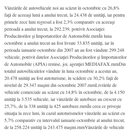
Vânzările de autovehicule noi au scăzut în octombrie cu 26,8%
faţă de aceeaşi lună a anului trecut, la 24.438 de unităţi, iar pentru
primele zece luni regresul a fost 2,3% comparativ cu aceeaşi
perioadă a anului trecut, la 292.239, potrivit Asociaţiei
Producătorilor şi Importatorilor de Automobile.rnrnÎn luna
octombrie a anului trecut au fost livrate 33.835 unităţi, iar în
perioada ianuarie-octombrie din 2007 an au fost vândute 299.248
vehicule, potrivit datelor Asociaţiei Producătorilor şi Importatorilor
de Automobile (APIA) remise, joi, agenţiei MEDIAFAX.rnrnDin
totalul autovehiculelor vândute în luna octombrie a acestui an,
20.478 unităţi au fost autoturisme, în scădere cu 30,2% faţă de
nivelul de 29.347 maşini din octombrie 2007.rnrnLivrările de
vehicule comerciale au scăzut cu 14,8% în octombrie, de la 4.150
unităţi la 3.535 vehicule, iar vânzările de autobuze au crescut cu
25,7%, de la 338 unităţi la 425 autobuze.rnrnÎn ceea ce priveşte
situaţia la zece luni, în cazul autoturismelor vânzările au scăzut cu
5,7% comparativ cu intervalul ianuarie-octombrie al anului trecut,
de la 258.224 unităţi la 243.475 maşini.rnrnVânzările de vehicule