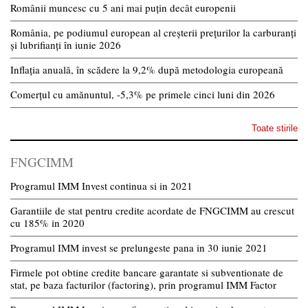
Românii muncesc cu 5 ani mai puțin decât europenii
România, pe podiumul european al creșterii prețurilor la carburanți
și lubrifianți în iunie 2026
Inflația anuală, în scădere la 9,2% după metodologia europeană
Comerțul cu amănuntul, -5,3% pe primele cinci luni din 2026
Toate stirile
FNGCIMM
Programul IMM Invest continua si in 2021
Garantiile de stat pentru credite acordate de FNGCIMM au crescut
cu 185% in 2020
Programul IMM invest se prelungeste pana in 30 iunie 2021
Firmele pot obtine credite bancare garantate si subventionate de
stat, pe baza facturilor (factoring), prin programul IMM Factor