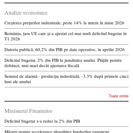
Analize economice
Creșterea prețurilor industriale, peste 14% la intern în iunie 2026
România, țara UE care și-a ajustat cel mai mult deficitul bugetar în
T1 2026
Datoria publică, 60,2% din PIB pe date operative, în aprilie 2026
Deficitul bugetar, 2% din PIB la jumătatea anului. Plățile pentru
dobânzi, mai mari decât ajustarea fiscală
Semnal de alarmă - producția industrială, -3,3% după primele cinci
luni ale anului
Toate stirile
Ministerul Finantelor
Deficitul bugetar s-a redus la 2% din PIB
Măsuri pentru accelerarea absorbției fondurilor europene