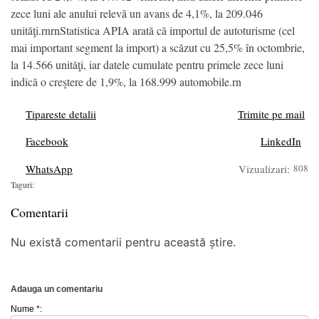
zece luni ale anului relevă un avans de 4,1%, la 209.046
unităţi.rnrnStatistica APIA arată că importul de autoturisme (cel
mai important segment la import) a scăzut cu 25,5% în octombrie,
la 14.566 unităţi, iar datele cumulate pentru primele zece luni
indică o creştere de 1,9%, la 168.999 automobile.rn
Tipareste detalii
Trimite pe mail
Facebook
LinkedIn
WhatsApp
Vizualizari:
808
Taguri:
Comentarii
Nu există comentarii pentru această știre.
Adauga un comentariu
Nume *: