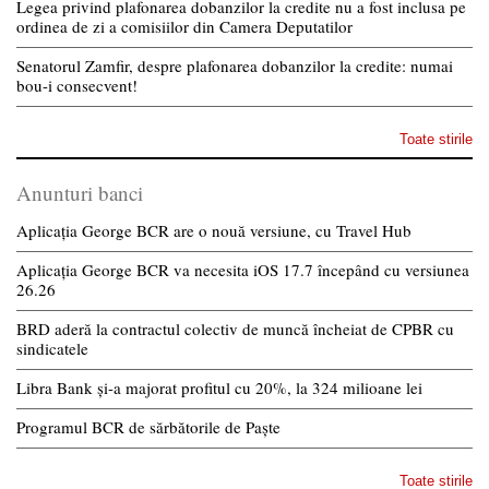
Legea privind plafonarea dobanzilor la credite nu a fost inclusa pe
ordinea de zi a comisiilor din Camera Deputatilor
Senatorul Zamfir, despre plafonarea dobanzilor la credite: numai
bou-i consecvent!
Toate stirile
Anunturi banci
Aplicația George BCR are o nouă versiune, cu Travel Hub
Aplicația George BCR va necesita iOS 17.7 începând cu versiunea
26.26
BRD aderă la contractul colectiv de muncă încheiat de CPBR cu
sindicatele
Libra Bank și-a majorat profitul cu 20%, la 324 milioane lei
Programul BCR de sărbătorile de Paște
Toate stirile