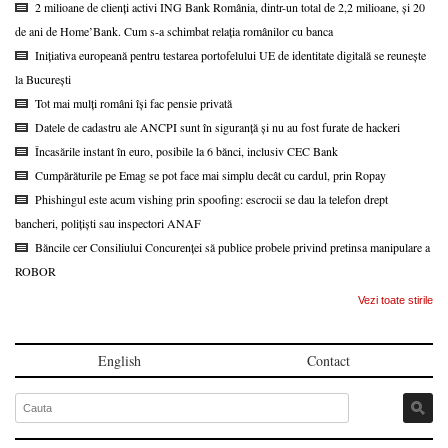
2 milioane de clienți activi ING Bank România, dintr-un total de 2,2 milioane, și 20
de ani de Home’Bank. Cum s-a schimbat relația românilor cu banca
Inițiativa europeană pentru testarea portofelului UE de identitate digitală se reunește
la București
Tot mai mulți români își fac pensie privată
Datele de cadastru ale ANCPI sunt în siguranță și nu au fost furate de hackeri
Încasările instant în euro, posibile la 6 bănci, inclusiv CEC Bank
Cumpărăturile pe Emag se pot face mai simplu decât cu cardul, prin Ropay
Phishingul este acum vishing prin spoofing: escrocii se dau la telefon drept
bancheri, polițiști sau inspectori ANAF
Băncile cer Consiliului Concurenței să publice probele privind pretinsa manipulare a
ROBOR
Vezi toate stirile
English
Contact