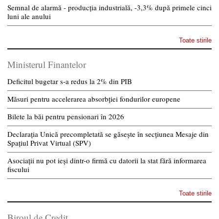
Semnal de alarmă - producția industrială, -3,3% după primele cinci
luni ale anului
Toate stirile
Ministerul Finantelor
Deficitul bugetar s-a redus la 2% din PIB
Măsuri pentru accelerarea absorbției fondurilor europene
Bilete la băi pentru pensionari în 2026
Declarația Unică precompletată se găsește în secțiunea Mesaje din
Spațiul Privat Virtual (SPV)
Asociații nu pot ieși dintr-o firmă cu datorii la stat fără informarea
fiscului
Toate stirile
Biroul de Credit