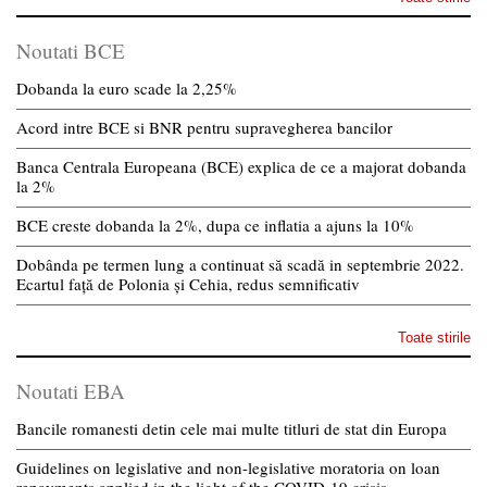
Noutati BCE
Dobanda la euro scade la 2,25%
Acord intre BCE si BNR pentru supravegherea bancilor
Banca Centrala Europeana (BCE) explica de ce a majorat dobanda
la 2%
BCE creste dobanda la 2%, dupa ce inflatia a ajuns la 10%
Dobânda pe termen lung a continuat să scadă in septembrie 2022.
Ecartul față de Polonia și Cehia, redus semnificativ
Toate stirile
Noutati EBA
Bancile romanesti detin cele mai multe titluri de stat din Europa
Guidelines on legislative and non-legislative moratoria on loan
repayments applied in the light of the COVID-19 crisis