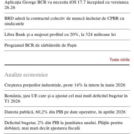
Aplicația George BCR va necesita iOS 17.7 începând cu versiunea
26.26
BRD aderă la contractul colectiv de muncă încheiat de CPBR cu
sindicatele
Libra Bank și-a majorat profitul cu 20%, la 324 milioane lei
Programul BCR de sărbătorile de Paște
Toate stirile
Analize economice
Creșterea prețurilor industriale, peste 14% la intern în iunie 2026
România, țara UE care și-a ajustat cel mai mult deficitul bugetar în
T1 2026
Datoria publică, 60,2% din PIB pe date operative, în aprilie 2026
Deficitul bugetar, 2% din PIB la jumătatea anului. Plățile pentru
dobânzi, mai mari decât ajustarea fiscală