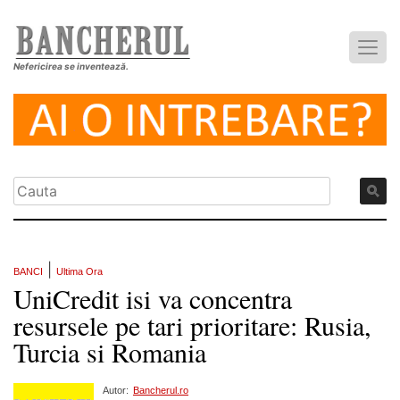
Nefericirea se inventează.
|
BANCI
Ultima Ora
UniCredit isi va concentra
resursele pe tari prioritare: Rusia,
Turcia si Romania
Autor:
Bancherul.ro