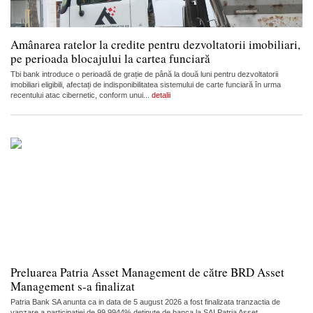
Amânarea ratelor la credite pentru dezvoltatorii imobiliari,
pe perioada blocajului la cartea funciară
Tbi bank introduce o perioadă de grație de până la două luni pentru dezvoltatorii
imobiliari eligibili, afectați de indisponibilitatea sistemului de carte funciară în urma
recentului atac cibernetic, conform unui...
detalii
Preluarea Patria Asset Management de către BRD Asset
Management s-a finalizat
Patria Bank SA anunta ca in data de 5 august 2026 a fost finalizata tranzactia de
vanzare a participatiei de 99,9944% detinute de banca la SAI Patria Asset