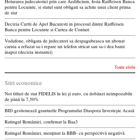
Hotararea judecatoriei prin care Aedificium, fosta Raiffeisen Banca
pentru Locuinte, si statul sunt obligati sa achite unui client prima
de stat
Decizia Curtii de Apel Bucuresti in procesul dintre Raiffeisen
Banca pentru Locuinte si Curtea de Conturi
Vodafone, obligata de judecatori sa despagubeasca un abonat
caruia a refuzat sa-i repare un telefon stricat sau sa-i dea banii
inapoi (decizia instantei)
Toate stirile
Stiri economice
Noi titluri de stat FIDELIS în lei și euro, cu dobânzi neimpozabile
de pânã la 7,50%
BID gestionează granturile Programului Diaspora Investește Acasă
Ratingul României, confirmat la Baa3
Ratingul României, menținut la BBB- cu perspectivă negativă