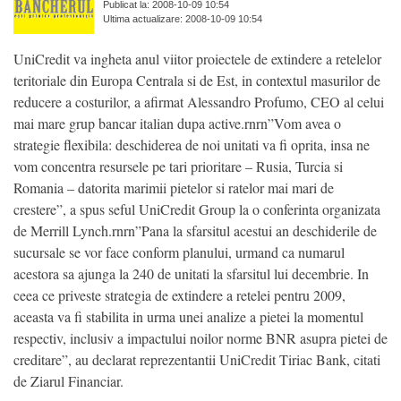
Publicat la: 2008-10-09 10:54
Ultima actualizare: 2008-10-09 10:54
UniCredit va ingheta anul viitor proiectele de extindere a retelelor
teritoriale din Europa Centrala si de Est, in contextul masurilor de
reducere a costurilor, a afirmat Alessandro Profumo, CEO al celui
mai mare grup bancar italian dupa active.rnrn”Vom avea o
strategie flexibila: deschiderea de noi unitati va fi oprita, insa ne
vom concentra resursele pe tari prioritare – Rusia, Turcia si
Romania – datorita marimii pietelor si ratelor mai mari de
crestere”, a spus seful UniCredit Group la o conferinta organizata
de Merrill Lynch.rnrn”Pana la sfarsitul acestui an deschiderile de
sucursale se vor face conform planului, urmand ca numarul
acestora sa ajunga la 240 de unitati la sfarsitul lui decembrie. In
ceea ce priveste strategia de extindere a retelei pentru 2009,
aceasta va fi stabilita in urma unei analize a pietei la momentul
respectiv, inclusiv a impactului noilor norme BNR asupra pietei de
creditare”, au declarat reprezentantii UniCredit Tiriac Bank, citati
de Ziarul Financiar.