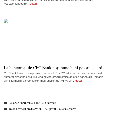
Management catre...
detalii
La bancomatele CEC Bank poți pune bani pe orice card
CEC Bank lansează în premieră serviciul Cash2Card, care permite depunerea de
numerar direct pe cardurile Visa și Mastercard emise de orice bancă din România,
prin intermediul bancomatelor multifuncționale (MFM) din...
detalii
Teilor se împrumută la ING și Unicredit
BCR a crescut creditarea cu 10%, profitul este în scădere