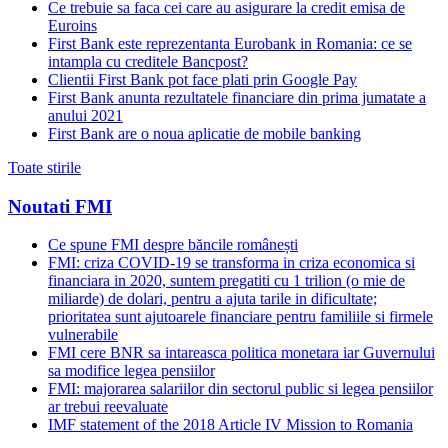
Ce trebuie sa faca cei care au asigurare la credit emisa de
Euroins
First Bank este reprezentanta Eurobank in Romania: ce se
intampla cu creditele Bancpost?
Clientii First Bank pot face plati prin Google Pay
First Bank anunta rezultatele financiare din prima jumatate a
anului 2021
First Bank are o noua aplicatie de mobile banking
Toate stirile
Noutati FMI
Ce spune FMI despre băncile românești
FMI: criza COVID-19 se transforma in criza economica si
financiara in 2020, suntem pregatiti cu 1 trilion (o mie de
miliarde) de dolari, pentru a ajuta tarile in dificultate;
prioritatea sunt ajutoarele financiare pentru familiile si firmele
vulnerabile
FMI cere BNR sa intareasca politica monetara iar Guvernului
sa modifice legea pensiilor
FMI: majorarea salariilor din sectorul public si legea pensiilor
ar trebui reevaluate
IMF statement of the 2018 Article IV Mission to Romania