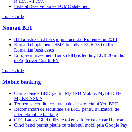
la 1,5% - 1,75%
Federal Reserve issues FOMC statement
Toate stirile
Noutati BEI
BEI a redus cu 31% sprijinul acordat Romaniei in 2018
Romania implements SME Initiative: EUR 580 m for
Romanian businesses
European Investment Bank (EIB) is lending EUR 20 million
to Agricover Credit IFN
Toate stirile
Mobile banking
Comisioanele BRD pentru MyBRD Mobile, MyBRD Net,
My BRD SMS
Termeni si conditii contractuale ale serviciului You BRD
Recomandari de securitate ale BRD pentru utilizatorii de
internet/mobile banking
CEC Bank - Ghid utilizare token sub forma de card bancar
Cinci banci permit platile cu telefonul mobil prin Google Pay