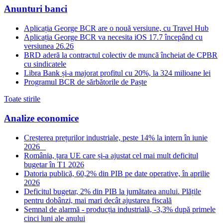
Anunturi banci
Aplicația George BCR are o nouă versiune, cu Travel Hub
Aplicația George BCR va necesita iOS 17.7 începând cu
versiunea 26.26
BRD aderă la contractul colectiv de muncă încheiat de CPBR
cu sindicatele
Libra Bank și-a majorat profitul cu 20%, la 324 milioane lei
Programul BCR de sărbătorile de Paște
Toate stirile
Analize economice
Creșterea prețurilor industriale, peste 14% la intern în iunie
2026
România, țara UE care și-a ajustat cel mai mult deficitul
bugetar în T1 2026
Datoria publică, 60,2% din PIB pe date operative, în aprilie
2026
Deficitul bugetar, 2% din PIB la jumătatea anului. Plățile
pentru dobânzi, mai mari decât ajustarea fiscală
Semnal de alarmă - producția industrială, -3,3% după primele
cinci luni ale anului