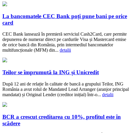
La bancomatele CEC Bank poți pune bani pe orice
card
CEC Bank lansează în premieră serviciul Cash2Card, care permite
depunerea de numerar direct pe cardurile Visa și Mastercard emise
de orice bancă din România, prin intermediul bancomatelor
multifuncționale (MFM) din...
detalii
Teilor se împrumută la ING și Unicredit
După 12 ani de relație în calitate de bancă a grupului Teilor, ING
România a avut rolul de Mandated Lead Arranger (aranjor principal
mandatat) și Original Lender (creditor inițial) într-o...
detalii
BCR a crescut creditarea cu 10%, profitul este în
scădere