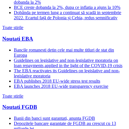
dobanda la 2%
BCE creste dobanda la 2%, dupa ce inflatia a ajuns la 10%
Dobânda pe termen lung a continuat să scadă in septembrie
2022. Ecartul față de Polonia și Cehia, redus semnificativ
Toate stirile
Noutati EBA
Bancile romanesti detin cele mai multe titluri de stat din
Europa
Guidelines on legislative and non-legislative moratoria on
loan repayments applied in the light of the COVID-19 crisis
The EBA reactivates its Guidelines on legislative and non-
legislative moratoria
EBA publishes 2018 EU-wide stress test results
EBA launches 2018 EU-wide transparency exercise
Toate stirile
Noutati FGDB
Banii din banci sunt garantati, anunta FGDB
Depozitele bancare garantate de FGDB au crescut cu 13
miliarde lei