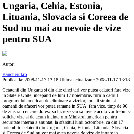
Ungaria, Cehia, Estonia,
Lituania, Slovacia si Coreea de
Sud nu mai au nevoie de vize
pentru SUA
Autor:
Bancherul.ro
Publicat la: 2008-11-17 13:18
Ultima actualizare: 2008-11-17 13:18
Cetatenii din Ungaria si din alte cinci tari vor putea calatori fara vize
in Statele Unite, incepand de luni 17 noiembrie. rnrnIn cadrul
programului american de eliminare a vizelor, turistii straini si
oamenii de afaceri vor putea ramane in SUA, fara vize, timp de 90
de zile, iar cei care doresc sa lucreze sau sa invete acolo vor trebui sa
solicite vize si de acum inainte.rnrnMinistrul american pentru
securitate interna a anuntat, la sfarsitul lunii octombrie, ca din 17
noiembrie cetatenii din Ungaria, Cehia, Estonia, Lituania, Slovacia
si Coreea de Sud nu vor mai avea nevoie de vize de intrare in