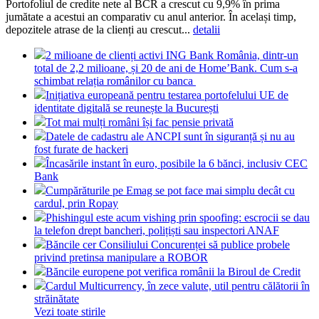
Portofoliul de credite nete al BCR a crescut cu 9,9% în prima
jumătate a acestui an comparativ cu anul anterior. În același timp,
depozitele atrase de la clienți au crescut...
detalii
2 milioane de clienți activi ING Bank România, dintr-un
total de 2,2 milioane, și 20 de ani de Home’Bank. Cum s-a
schimbat relația românilor cu banca
Inițiativa europeană pentru testarea portofelului UE de
identitate digitală se reunește la București
Tot mai mulți români își fac pensie privată
Datele de cadastru ale ANCPI sunt în siguranță și nu au
fost furate de hackeri
Încasările instant în euro, posibile la 6 bănci, inclusiv CEC
Bank
Cumpărăturile pe Emag se pot face mai simplu decât cu
cardul, prin Ropay
Phishingul este acum vishing prin spoofing: escrocii se dau
la telefon drept bancheri, polițiști sau inspectori ANAF
Băncile cer Consiliului Concurenței să publice probele
privind pretinsa manipulare a ROBOR
Băncile europene pot verifica românii la Biroul de Credit
Cardul Multicurrency, în zece valute, util pentru călătorii în
străinătate
Vezi toate stirile