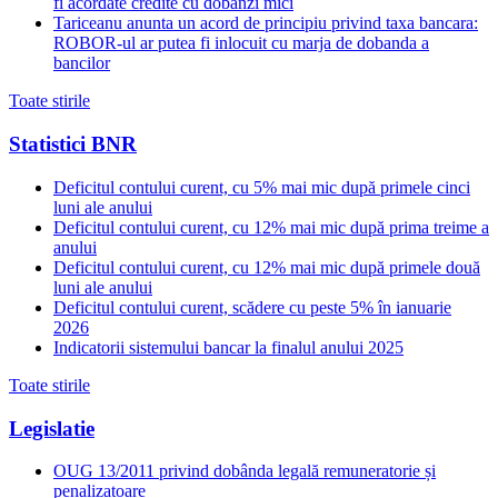
fi acordate credite cu dobanzi mici
Tariceanu anunta un acord de principiu privind taxa bancara:
ROBOR-ul ar putea fi inlocuit cu marja de dobanda a
bancilor
Toate stirile
Statistici BNR
Deficitul contului curent, cu 5% mai mic după primele cinci
luni ale anului
Deficitul contului curent, cu 12% mai mic după prima treime a
anului
Deficitul contului curent, cu 12% mai mic după primele două
luni ale anului
Deficitul contului curent, scădere cu peste 5% în ianuarie
2026
Indicatorii sistemului bancar la finalul anului 2025
Toate stirile
Legislatie
OUG 13/2011 privind dobânda legală remuneratorie și
penalizatoare