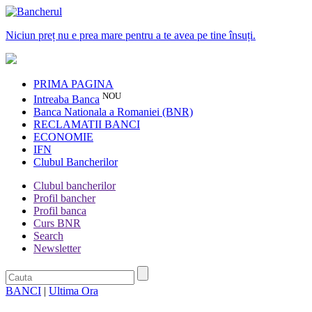
Niciun preț nu e prea mare pentru a te avea pe tine însuți.
PRIMA PAGINA
NOU
Intreaba Banca
Banca Nationala a Romaniei (BNR)
RECLAMATII BANCI
ECONOMIE
IFN
Clubul Bancherilor
Clubul bancherilor
Profil bancher
Profil banca
Curs BNR
Search
Newsletter
BANCI
|
Ultima Ora