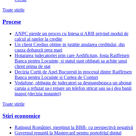
Toate stirile
Procese
ANPC pierde un proces cu Intesa si ARB privind modul de
calcul al ratelor la credite
Un client Credius obtine in justitie anularea creditului, din
cauza dobanzii prea mari
Hotararea judecatoriei prin care Aedificium, fosta Raiffeisen
Banca pentru Locuinte, si statul sunt obligati sa achite unui
client prima de stat
Decizia Curtii de Apel Bucuresti in procesul dintre Raiffeisen
Banca pentru Locuinte si Curtea de Conturi
Vodafone, obligata de judecatori sa despagubeasca un abonat
caruia a refuzat sa-i repare un telefon stricat sau sa-i dea banii
inapoi (decizia instantei)
Toate stirile
Stiri economice
Ratingul României, menținut la BBB- cu perspectivă negativă
Guvernul renunță la Mastercard pentru portofelul digital