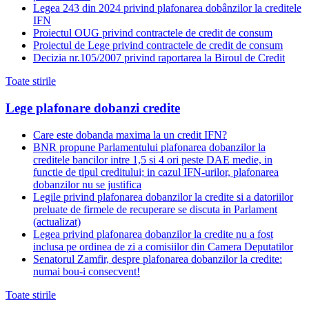
Legea 243 din 2024 privind plafonarea dobânzilor la creditele
IFN
Proiectul OUG privind contractele de credit de consum
Proiectul de Lege privind contractele de credit de consum
Decizia nr.105/2007 privind raportarea la Biroul de Credit
Toate stirile
Lege plafonare dobanzi credite
Care este dobanda maxima la un credit IFN?
BNR propune Parlamentului plafonarea dobanzilor la
creditele bancilor intre 1,5 si 4 ori peste DAE medie, in
functie de tipul creditului; in cazul IFN-urilor, plafonarea
dobanzilor nu se justifica
Legile privind plafonarea dobanzilor la credite si a datoriilor
preluate de firmele de recuperare se discuta in Parlament
(actualizat)
Legea privind plafonarea dobanzilor la credite nu a fost
inclusa pe ordinea de zi a comisiilor din Camera Deputatilor
Senatorul Zamfir, despre plafonarea dobanzilor la credite:
numai bou-i consecvent!
Toate stirile