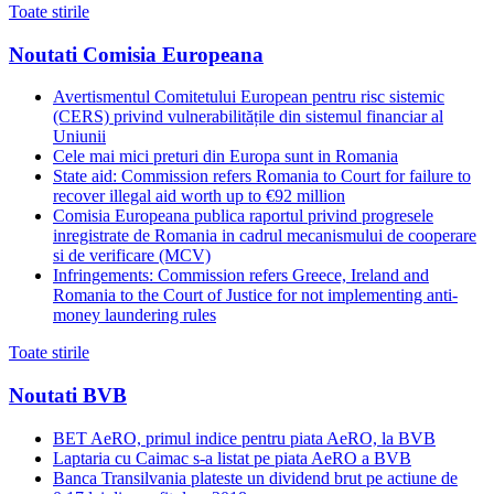
Toate stirile
Noutati Comisia Europeana
Avertismentul Comitetului European pentru risc sistemic
(CERS) privind vulnerabilitățile din sistemul financiar al
Uniunii
Cele mai mici preturi din Europa sunt in Romania
State aid: Commission refers Romania to Court for failure to
recover illegal aid worth up to €92 million
Comisia Europeana publica raportul privind progresele
inregistrate de Romania in cadrul mecanismului de cooperare
si de verificare (MCV)
Infringements: Commission refers Greece, Ireland and
Romania to the Court of Justice for not implementing anti-
money laundering rules
Toate stirile
Noutati BVB
BET AeRO, primul indice pentru piata AeRO, la BVB
Laptaria cu Caimac s-a listat pe piata AeRO a BVB
Banca Transilvania plateste un dividend brut pe actiune de