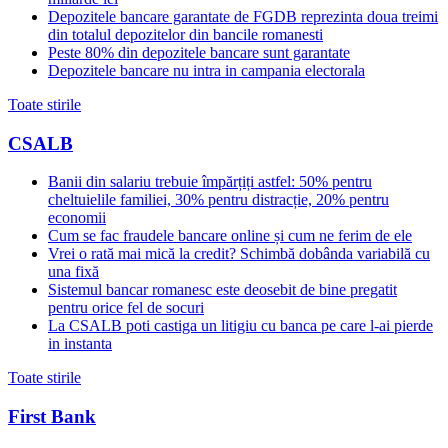
Depozitele bancare garantate de FGDB reprezinta doua treimi
din totalul depozitelor din bancile romanesti
Peste 80% din depozitele bancare sunt garantate
Depozitele bancare nu intra in campania electorala
Toate stirile
CSALB
Banii din salariu trebuie împărțiți astfel: 50% pentru
cheltuielile familiei, 30% pentru distracție, 20% pentru
economii
Cum se fac fraudele bancare online și cum ne ferim de ele
Vrei o rată mai mică la credit? Schimbă dobânda variabilă cu
una fixă
Sistemul bancar romanesc este deosebit de bine pregatit
pentru orice fel de socuri
La CSALB poti castiga un litigiu cu banca pe care l-ai pierde
in instanta
Toate stirile
First Bank