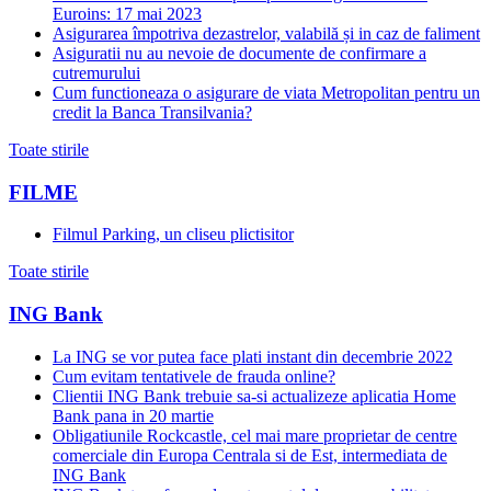
Euroins: 17 mai 2023
Asigurarea împotriva dezastrelor, valabilă și in caz de faliment
Asiguratii nu au nevoie de documente de confirmare a
cutremurului
Cum functioneaza o asigurare de viata Metropolitan pentru un
credit la Banca Transilvania?
Toate stirile
FILME
Filmul Parking, un cliseu plictisitor
Toate stirile
ING Bank
La ING se vor putea face plati instant din decembrie 2022
Cum evitam tentativele de frauda online?
Clientii ING Bank trebuie sa-si actualizeze aplicatia Home
Bank pana in 20 martie
Obligatiunile Rockcastle, cel mai mare proprietar de centre
comerciale din Europa Centrala si de Est, intermediata de
ING Bank