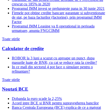
crescut cu 185% in 2020
Programul IMM invest se prelungeste pana in 30 iunie 2021
Firmele pot obtine credite bancare garantate si subventionate
de stat, pe baza facturilor (factoring), prin programul IMM
Factor
Programul IMM Leasing va fi operational in perioada
urmatoare, anunta FNGCIMM
Toate stirile
Calculator de credite
ROBOR la 3 luni a scazut cu aproape un punct, dupa
masurile luate de BNR; cu cat se reduce rata la credite?
In ce mall din sectorul 4 pot face o simulare pentru o
refinantare?
Toate stirile
Noutati BCE
Dobanda la euro scade la 2,25%
Acord intre BCE si BNR pentru supravegherea bancilor
Banca Centrala Europeana (BCE) explica de ce a majorat