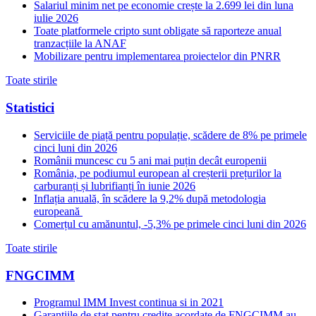
Salariul minim net pe economie crește la 2.699 lei din luna
iulie 2026
Toate platformele cripto sunt obligate să raporteze anual
tranzacțiile la ANAF
Mobilizare pentru implementarea proiectelor din PNRR
Toate stirile
Statistici
Serviciile de piață pentru populație, scădere de 8% pe primele
cinci luni din 2026
Românii muncesc cu 5 ani mai puțin decât europenii
România, pe podiumul european al creșterii prețurilor la
carburanți și lubrifianți în iunie 2026
Inflația anuală, în scădere la 9,2% după metodologia
europeană
Comerțul cu amănuntul, -5,3% pe primele cinci luni din 2026
Toate stirile
FNGCIMM
Programul IMM Invest continua si in 2021
Garantiile de stat pentru credite acordate de FNGCIMM au