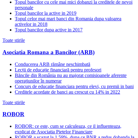
Topul bancilor cu cele mai mici dobanzi la creditele de nevoi
personale
Topul bancilor la active in 2019
Topul celor mai mari banci din Romania dupa valoarea
activelor in 2018
Topul bancilor dupa active in 2017
Toate stirile
Asociatia Romana a Bancilor (ARB)
Conducerea ARB rămâne neschimbată
Lecții de educație financiară pentru profesori
Băncile din România nu au majorat comisioanele aferente
operațiunilor în numerar
Concurs de educatie financiara pentru elevi, cu premii in bani
Creditele acordate de banci au crescut cu 14% in 2022
Toate stirile
ROBOR
ROBOR: ce este, cum se calculeaza, ce il influenteaza,
explicat de Asociatia Pietelor Financiare
ROBOR a scazut la 1,59%, dupa ce BNR a redus dobanda la