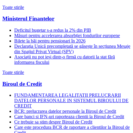
Toate stirile
Ministerul Finantelor
Deficitul bugetar s-a redus la 2% din PIB
Măsuri pentru accelerarea absorbției fondurilor europene
Bilete la băi pentru pensionari în 2026
Declarația Unică precompletată se găsește în secțiunea Mesaje
din Spațiul Privat Virtual (SPV)
Asociații nu pot ieși dintr-o firmă cu datorii la stat fără
informarea fiscului
Toate stirile
Biroul de Credit
FUNDAMENTAREA LEGALITATII PRELUCRARII
DATELOR PERSONALE IN SISTEMUL BIROULUI DE
CREDIT
BCR: prelucrarea datelor personale la Biroul de Credit
Care banci si IFN-uri raporteaza clientii la Biroul de Credit
Ce trebuie sa stim despre Biroul de Credit
Care este procedura BCR de raportare a clientilor la Biroul de
Credit