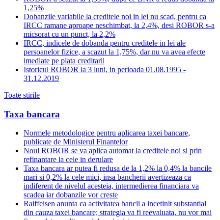
1,25%
Dobanzile variabile la creditele noi in lei nu scad, pentru ca
IRCC ramane aproape neschimbat, la 2,4%, desi ROBOR s-a
micsorat cu un punct, la 2,2%
IRCC, indicele de dobanda pentru creditele in lei ale
persoanelor fizice, a scazut la 1,75%, dar nu va avea efecte
imediate pe piata creditarii
Istoricul ROBOR la 3 luni, in perioada 01.08.1995 -
31.12.2019
Toate stirile
Taxa bancara
Normele metodologice pentru aplicarea taxei bancare,
publicate de Ministerul Finantelor
Noul ROBOR se va aplica automat la creditele noi si prin
refinantare la cele in derulare
Taxa bancara ar putea fi redusa de la 1,2% la 0,4% la bancile
mari si 0,2% la cele mici, insa bancherii avertizeaza ca
indiferent de nivelul acesteia, intermedierea financiara va
scadea iar dobanzile vor creste
Raiffeisen anunta ca activitatea bancii a incetinit substantial
din cauza taxei bancare; strategia va fi reevaluata, nu vor mai