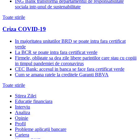
ING Bank transforma departamentul de responsabilitate
sociala intr-unul de sustenabilitate
Toate stirile
Criza COVID-19
In majoritatea unitatilor BRD se poate intra fara certificat
verde
La BCR se poate intra fara certificat verde
Firmele, obligate sa dea zile libere parintilor care stau cu copiii
in timpul pandemiei de coronavirus
CEC Bank: accesul in banca se face fara certificat verde
Cum se amana ratele la creditele Garanti BBVA
Toate stirile
Stirea Zilei
Educatie financiara
Interviu
Analiza
Opinie
Profil
Probleme aplicații bancare
Cariera