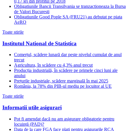
0,17 lei din profitul pe 2018
Obligatiunile Bancii Transilvania se tranzactioneaza la Bursa
de Valori Bucuresti
Obligatiunile Good Pople SA (FRU21) au debutat pe piata
AeRO
Toate stirile
Institutul National de Statistica
Comerțul, scădere lunară dar peste nivelul cumulat de anul
trecut
Agricultura, în scădere cu 4,3% anul trecut
Producția industrială, în scădere pe primele cinci luni ale
anului
Prețurile industriale, scădere marginală în mai 2025
România, la 78% din PIB-ul mediu pe locuitor al UE
Toate stirile
Informatii utile asigurari
Pot fi amendat dacă nu am asigurare obligatorie pentru
locuință (PAD)?
Data de la care FGA face plati pentru asigurarile RCA