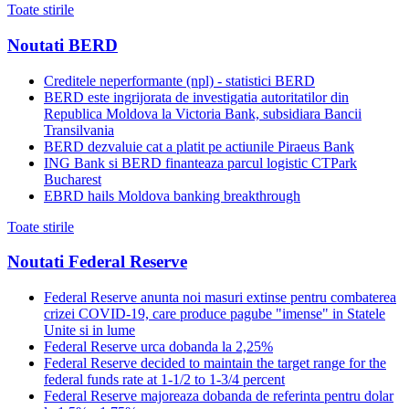
Toate stirile
Noutati BERD
Creditele neperformante (npl) - statistici BERD
BERD este ingrijorata de investigatia autoritatilor din
Republica Moldova la Victoria Bank, subsidiara Bancii
Transilvania
BERD dezvaluie cat a platit pe actiunile Piraeus Bank
ING Bank si BERD finanteaza parcul logistic CTPark
Bucharest
EBRD hails Moldova banking breakthrough
Toate stirile
Noutati Federal Reserve
Federal Reserve anunta noi masuri extinse pentru combaterea
crizei COVID-19, care produce pagube "imense" in Statele
Unite si in lume
Federal Reserve urca dobanda la 2,25%
Federal Reserve decided to maintain the target range for the
federal funds rate at 1-1/2 to 1-3/4 percent
Federal Reserve majoreaza dobanda de referinta pentru dolar