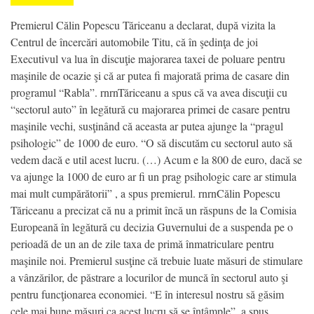
Premierul Călin Popescu Tăriceanu a declarat, după vizita la
Centrul de încercări automobile Titu, că în şedinţa de joi
Executivul va lua în discuţie majorarea taxei de poluare pentru
maşinile de ocazie şi că ar putea fi majorată prima de casare din
programul “Rabla”. rnrnTăriceanu a spus că va avea discuţii cu
“sectorul auto” în legătură cu majorarea primei de casare pentru
maşinile vechi, susţinând că aceasta ar putea ajunge la “pragul
psihologic” de 1000 de euro. “O să discutăm cu sectorul auto să
vedem dacă e util acest lucru. (…) Acum e la 800 de euro, dacă se
va ajunge la 1000 de euro ar fi un prag psihologic care ar stimula
mai mult cumpărătorii” , a spus premierul. rnrnCălin Popescu
Tăriceanu a precizat că nu a primit încă un răspuns de la Comisia
Europeană în legătură cu decizia Guvernului de a suspenda pe o
perioadă de un an de zile taxa de primă înmatriculare pentru
maşinile noi. Premierul susţine că trebuie luate măsuri de stimulare
a vânzărilor, de păstrare a locurilor de muncă în sectorul auto şi
pentru funcţionarea economiei. “E în interesul nostru să găsim
cele mai bune măsuri ca acest lucru să se întâmple”, a spus