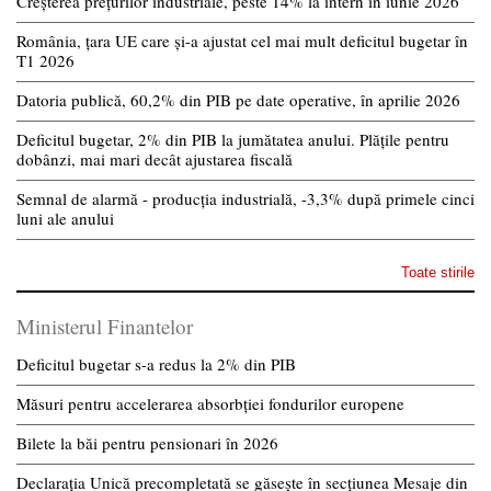
Creșterea prețurilor industriale, peste 14% la intern în iunie 2026
România, țara UE care și-a ajustat cel mai mult deficitul bugetar în
T1 2026
Datoria publică, 60,2% din PIB pe date operative, în aprilie 2026
Deficitul bugetar, 2% din PIB la jumătatea anului. Plățile pentru
dobânzi, mai mari decât ajustarea fiscală
Semnal de alarmă - producția industrială, -3,3% după primele cinci
luni ale anului
Toate stirile
Ministerul Finantelor
Deficitul bugetar s-a redus la 2% din PIB
Măsuri pentru accelerarea absorbției fondurilor europene
Bilete la băi pentru pensionari în 2026
Declarația Unică precompletată se găsește în secțiunea Mesaje din