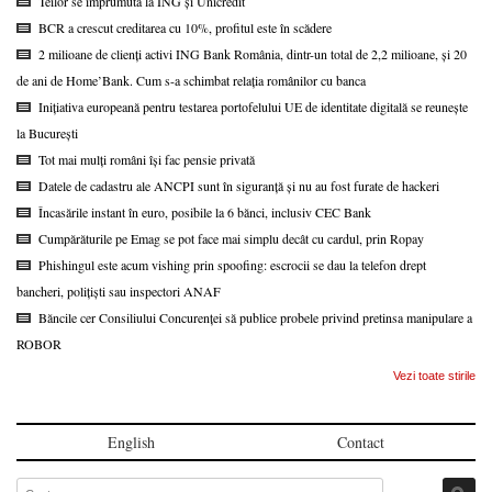
Teilor se împrumută la ING și Unicredit
BCR a crescut creditarea cu 10%, profitul este în scădere
2 milioane de clienți activi ING Bank România, dintr-un total de 2,2 milioane, și 20
de ani de Home’Bank. Cum s-a schimbat relația românilor cu banca
Inițiativa europeană pentru testarea portofelului UE de identitate digitală se reunește
la București
Tot mai mulți români își fac pensie privată
Datele de cadastru ale ANCPI sunt în siguranță și nu au fost furate de hackeri
Încasările instant în euro, posibile la 6 bănci, inclusiv CEC Bank
Cumpărăturile pe Emag se pot face mai simplu decât cu cardul, prin Ropay
Phishingul este acum vishing prin spoofing: escrocii se dau la telefon drept
bancheri, polițiști sau inspectori ANAF
Băncile cer Consiliului Concurenței să publice probele privind pretinsa manipulare a
ROBOR
Vezi toate stirile
English
Contact