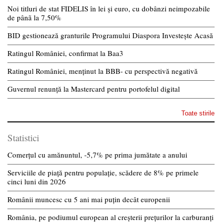
Noi titluri de stat FIDELIS în lei și euro, cu dobânzi neimpozabile
de pânã la 7,50%
BID gestionează granturile Programului Diaspora Investește Acasă
Ratingul României, confirmat la Baa3
Ratingul României, menținut la BBB- cu perspectivă negativă
Guvernul renunță la Mastercard pentru portofelul digital
Toate stirile
Statistici
Comerțul cu amănuntul, -5,7% pe prima jumătate a anului
Serviciile de piață pentru populație, scădere de 8% pe primele
cinci luni din 2026
Românii muncesc cu 5 ani mai puțin decât europenii
România, pe podiumul european al creșterii prețurilor la carburanți