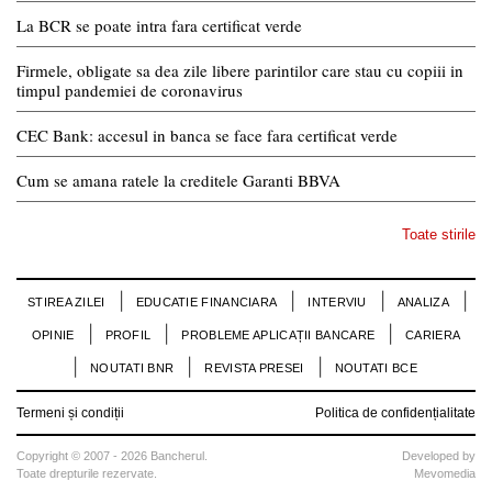
La BCR se poate intra fara certificat verde
Firmele, obligate sa dea zile libere parintilor care stau cu copiii in
timpul pandemiei de coronavirus
CEC Bank: accesul in banca se face fara certificat verde
Cum se amana ratele la creditele Garanti BBVA
Toate stirile
STIREA ZILEI
EDUCATIE FINANCIARA
INTERVIU
ANALIZA
OPINIE
PROFIL
PROBLEME APLICAȚII BANCARE
CARIERA
NOUTATI BNR
REVISTA PRESEI
NOUTATI BCE
Termeni și condiții
Politica de confidențialitate
Copyright © 2007 - 2026 Bancherul.
Developed by
Toate drepturile rezervate.
Mevomedia