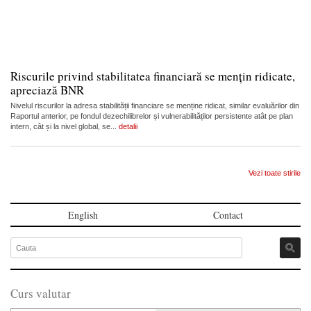
Riscurile privind stabilitatea financiară se mențin ridicate,
apreciază BNR
Nivelul riscurilor la adresa stabilității financiare se menține ridicat, similar evaluărilor din
Raportul anterior, pe fondul dezechilibrelor și vulnerabilităților persistente atât pe plan
intern, cât și la nivel global, se...
detalii
Vezi toate stirile
English
Contact
Curs valutar