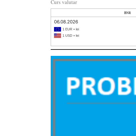
Curs valutar
BNR
06.08.2026
1 EUR = lei
1 USD = lei