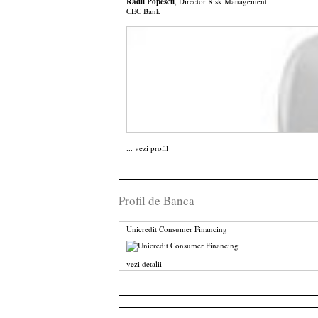
Radu Popescu
, Director Risk Management
CEC Bank
...
vezi profil
Profil de Banca
Unicredit Consumer Financing
vezi detalii