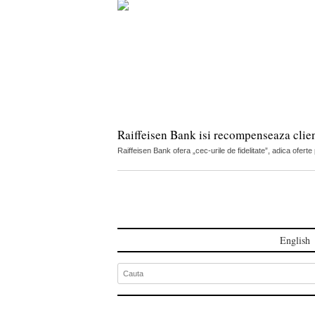
Raiffeisen Bank isi recompenseaza client
Raiffeisen Bank ofera „cec-urile de fidelitate”, adica oferte
English