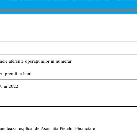
ele aferente operațiunilor în numerar
cu premii in bani
4% in 2022
uenteaza, explicat de Asociatia Pietelor Financiare