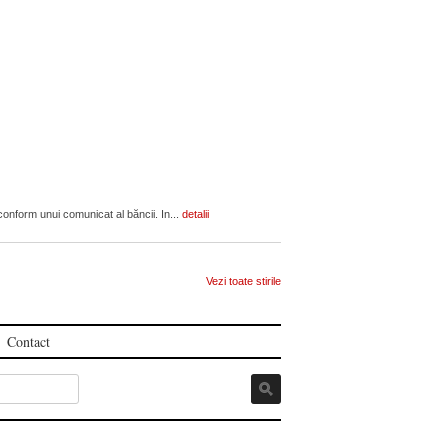
, conform unui comunicat al băncii. In...
detalii
Vezi toate stirile
Contact