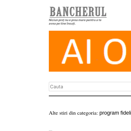
Niciun preț nu e prea mare pentru a te
avea pe tine însuți.
Alte stiri din categoria:
program fidel